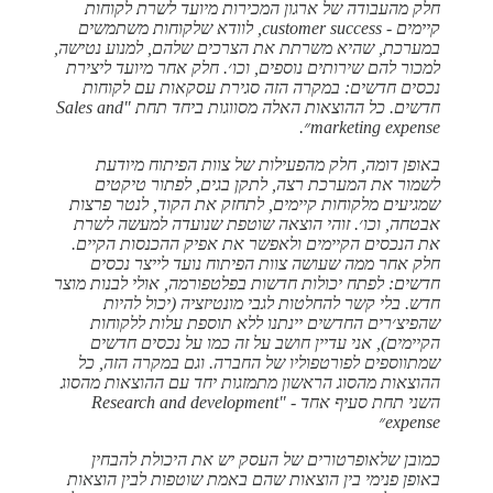
חלק מהעבודה של ארגון המכירות מיועד לשרת לקוחות
קיימים - customer success, לוודא שלקוחות משתמשים
במערכת, שהיא משרתת את הצרכים שלהם, למנוע נטישה,
למכור להם שירותים נוספים, וכו׳. חלק אחר מיועד ליצירת
נכסים חדשים: במקרה הזה סגירת עסקאות עם לקוחות
חדשים. כל ההוצאות האלה מסווגות ביחד תחת "Sales and
marketing expense״.
באופן דומה, חלק מהפעילות של צוות הפיתוח מיודעת
לשמור את המערכת רצה, לתקן בגים, לפתור טיקטים
שמגיעים מלקוחות קיימים, לתחזק את הקוד, לנטר פרצות
אבטחה, וכו׳. זוהי הוצאה שוטפת שנועדה למעשה לשרת
את הנכסים הקיימים ולאפשר את אפיק ההכנסות הקיים.
חלק אחר ממה שעושה צוות הפיתוח נועד לייצר נכסים
חדשים: לפתח יכולות חדשות בפלטפורמה, אולי לבנות מוצר
חדש. בלי קשר להחלטות לגבי מונטיזציה (יכול להיות
שהפיצ׳רים החדשים יינתנו ללא תוספת עלות ללקוחות
הקיימים), אני עדיין חושב על זה כמו על נכסים חדשים
שמתווספים לפורטפוליו של החברה. וגם במקרה הזה, כל
ההוצאות מהסוג הראשון מתמזגות יחד עם ההוצאות מהסוג
השני תחת סעיף אחד - "Research and development
expense״
כמובן שלאופרטורים של העסק יש את היכולת להבחין
באופן פנימי בין הוצאות שהם באמת שוטפות לבין הוצאות