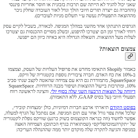
שאני יכול להגיד לא הייתה שם תרבות בזבזנית או חוסר אחריות פיננסי
(והחברה גם ייצרה תזרים חיובי הולך וגדל לאור העובדה שחלק ניכר
מההוצאה התפעולית נעשה ע״י תשלום מניות לעובדים).
הגרפים התנתקו אחד מהשני במהלך המגיפה. לכאורה, בשביל לקיים עסק
רווחי לאורך זמן הם יצטרכו להיפגש, ובשלב מסויים ההכנסות גם יצטרכו
לעלות מעל ההוצאות. השאלה הגדולה היא באיזה כיוון הם ייפגשו.
צמצום הוצאות?
כאמור Shopify התאימו מחדש את פרופיל העלויות של העסק, וצמצמו
ב-10% את כח האדם. חברה ציבורית נוספת בקטגוריה של וויקס,
SquareSpace, מתמודדת גם היא עם צמיחה שהאטה לקצב שנתי סביב
10%, ומתרכזת בייעול ההוצאות ושיפור מבנה הרווחיות. SquareSpace
דיווחה על תוצאות הרבעון השני שלה בסוף יולי
, והציגה לראשונה רווח
תפעולי חיובי (על בסיס GAAP, ללא התאמות).
בפוסט הקודם
תיארתי ארבע חברות דמיוניות, כולן ״מנצחות קוביד״,
שלכל אחת צפוי גורל אחר עם תום המגיפה. אם נסתכל על הגרף למעלה,
אפשר לחשוד (וזה כנראה הקונצנזוס בשוק כרגע) שוויקס נופלת לקטגוריה
של ״תקרהנמוכהפליקס״ (שמתוארת בגרף הכתום): הצמיחה האצה
במגיפה והגיעה לתקרה שלה מוקדם יותר ממה שההנהלה העריכה: