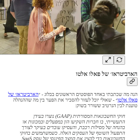
הארביטראז׳ של פאלו אלטו
הנה מה שכתבתי באחד הפוסטים הראשונים בבלוג - ״
הארביטראז׳ של
פאלו אלטו
״ - שאולי יוכל לעזור להסביר את הפער בין מה שההנהלה
טוענת לבין הנרטיב ששורר בשוק:
חוקי החשבונאות המסורתית (GAAP) נוצרו בעידן
התעשייתי, בו חברות השקיעו הון במפעלים ובמכונות או
בהנחה של מסילות רכבת, והעסיקו עובדים בעיקר לצורך
התפעול השוטף של העסקים האלה. כשמשתמשים בחוקי
החשבונאות כדי להציג את המצב הפיננסי של עסק SaaS,