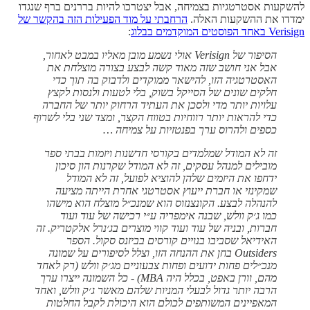
להשקעות אסטרטגיות בצמיחה, אבל יצטרכו להיות בררנים ברף שנגדו
ימדדו את ההשקעות האלה.
הרחבתי על מוד הפעילות הזה בהקשר של
Verisign באחד הפוסטים המוקדמים בבלוג
:
הסיפור של Verisign אולי נשמע מובן מאליו במבט לאחור,
אבל אני חושב שזה מאוד קשה לבצע בצורה מוצלחת את
האסטרטגיה הזו, להישאר ממוקדים ולדבוק בה תוך כדי
חלקים שונים של הסייקל בשוק, בלי לטעות ולנסות לקצץ
עלויות יותר מדי ולסכן את העתיד הרחוק יותר של החברה
כדי להראות יותר רווחיות בטווח הקצר, ומצד שני בלי לשרוף
כספים ולהרוס ערך בפנטזיות על צמיחה …
זה לא המודל שמלמדים בקורסי חדשנות ויזמות בבתי ספר
מובילים למנהל עסקים, זה לא המודל שקרנות הון סיכון
ידחפו את היזמים שלהן להוציא לפועל, זה לא המודל
שמקינזי או חברת ייעוץ אסטרטגי אחרת הייתה מציעה
להנהלה לבצע. הקונצנזוס הוא שמנכ״ל מוצלח הוא מישהו
כמו ג׳ק וולש, שבנה אימפריה ע״י רכישה של עוד ועוד
חברות, ובניה של עוד ועוד קווי מוצרים בג׳נרל אלקטריק. זה
האידיאל שסביבו בנויים קורסים בביזנס סקול. הספר
Outsiders בחן את ההנחה הזו, וצלל לסיפורים על שמונה
מנכ״לים פחות ידועים ופחות צבעוניים מג׳ק וולש (רק לאחד
מהם, וורן באפט, בכלל היה MBA) - כל השמונה ייצרו ערך
הרבה יותר גדול לבעלי המניות שלהם מאשר ג׳ק וולש, ואחד
המאפיינים המשותפים לכולם הוא היכולת לקבל החלטות