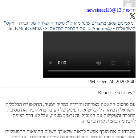
חדשות 13
@newsisrael13
"מאמינים שאנו מייצרים שינוי מהותי": סיפור ההצלחה של חברת "וויקס"
הישראלית •
@TalShorrer
עם הכתבה המלאה >>
bit.ly/3mOxM9Z
8:40 PM · Dec 24, 2020
·
6 Likes
2 Reposts
עם פרסום ההאטה בצמיחה והירידה במחיר המניה, התקשורת הכלכלית
הישראלית מיהרה להבליט את הפינוק של העובדים ולהזכיר את מסיבת
החברה והטקילות עם המנכ״ל. זה נרטיב מעניין, אבל לא דרך רצינית
להבין מה באמת קרה בחברה.
כשבוחנים את הגרף אפשר לראות שלאורך השנים ההוצאות התפעוליות
עקבו אחרי הרווח הגולמי. החברה תיחזקה צמיחה אחראית, ועד כמה