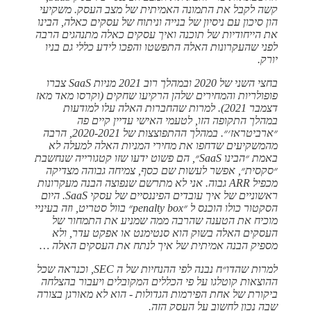
קשה לקבל את התמונה האמיתית של מצב העסק. משקיעי
הון סיכון עם ניסיון של בנייה וניתוח של עסקים כאלה, הבינו
את הייחודיות של תוכנה ואיך עסקים כאלה מתנהגים הרבה
לפני שהעקרונות האלה התפשטו והפכו לידע כללי גם בניו
יורק.
בחצי השני של 2020 ובמהלך רוב 2021 מניות SaaS צברו
פופולריות והמחירים שלהן הרקיעו שחקים (וקרסו מאד מאז
דצמבר 2021). למרות שהחברות האלה עלו למודעות
במהלך התקופה הזו, לטעמי האישי עדיין קיים פה
״ארביטראז׳״. במהלך ההתפוצצות של 2020-2021, הרבה
מהמשקיעים שדחפו את מחירי המניות האלה למעלה לא
באמת ״הבינו SaaS״, הם פשוט ידעו שזו קטגורייה שנחשבת
״סקסית״, אפשר לעשות שם כסף, צמיחה גבוהה מצדיקה
מכפיל ARR גבוה. אני לא מתרשם שנפוצה הבנה מעקרונות
ראשוניים של איך עובדים הפיננסיים של עסקי SaaS. היום
הסקטור כולו הוכנס ל ״penalty box״ בוול סטריט, וזה בעיניי
מוכיח את הטענה שהרבה ממה שמניע את התמחור של
העסקים האלה בשוק הוא סנטימנט או אפקט עדר, ולא
מספיק הבנה אמיתית של איך לנתח את העסקים האלה …
למרות שהדו״ח נבנה לפי ההנחיות של ה SEC, וכנראה שכל
ההוצאות קוטלגו על פי הכללים המקובלים ויעבור בהצלחה
ביקורת של אחת הפירמות הגדולות - הוא לא מאורגן בצורה
שבה נכון לחשוב על העסק הזה.