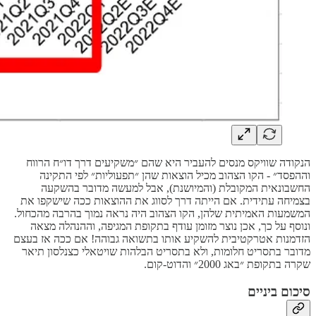
הנקודה שוויקס מנסים להעביר היא שהם ״משקיעים דרך דו״ח הרווח
וההפסד״ - הקו הצהוב מכיל הוצאות שהן ״תפעוליות״ לפי התקינה
החשבונאית המקובלת (והמיושנת), אבל למעשה מדובר בהשקעה
בצמיחה עתידית. אם הייתה דרך לסווג את ההוצאות ככה שישקפו את
המשמעות האמיתית שלהן, הקו הצהוב היה נראה נמוך בהרבה מהכחול.
ונוסף על כך, אכן נוצר מזומן עודף בתקופת המגיפה, וההנהלה מצאה
הזדמנות אטרקטיבית להשקיע אותו בתשואה גבוהה! אם ככה אז בעצם
מדובר בתסריט חלומות, ולא בתסריט הבלהות שויטאלי כצנלסון תיאר
שקרה בתקופת ״באג 2000״ והדוט-קום.
סיכום ביניים