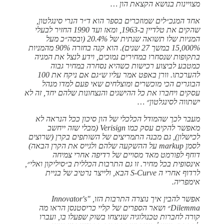
מצויינות בנושא הקצאת הון …
אחד המנכ״לים שמוזכרים בספר הוא ד״ר הנרי סינגלטון,
שהקים את טלדיין ב-1963, ומאז ועד 1990 החזיר לבעלי
המניות שלו תשואה שנתית של 20.4% (ובסה״כ מעל
15,000% במשך 27 שנים). הוא קנה בחזרה 90% מהמניות
בתקופות שנסחרו במחירים נמוכים, וידע לנצל את המניה
כמטבע לביצוע רכישות כשהיא נסחרה במחיר גבוה
להערכתו. וורן באפט אמר עליו ש״גם אם ניקח את 100
הבוגרים הכי מוכשרים ומוצלחים שאי פעם למדו מנהל
עסקים ויחברו את כל ההישגים והנצחונות שלהם יחד, זה לא
ישתווה לסינגלטון״ …
מעבר לכך שהמודל הכלכלי של הון סיכון ככל הנראה לא
מאפשר להקים עסק כמו Verisign (מבלי שזה ייחשב
לכישלון), גם מבנה התמריצים של השותפים בקרן (שרוצים
לסמן markup על ההשקעה שלהם ולגייס את הקרן הבאה)
דוחף לפורמט מאד מסויים של רדיפה אחרי צמיחה
אינסופית בכל מחיר. זו גם התרבות הכללית ב״סיליקון ואלי״,
לרדוף אחרי ה S-Curve הבא, ולייצר נרטיב של בניית
אימפריה.
אפשר להבין איך נוצרה התרבות הזו, "Innovator's
Dilemma״ ושאר הספרים של קליי כריסטנסן הראו מה
קורה לחברות טכנולוגיה שניצחו בשוק שפעלו בו, ועברו