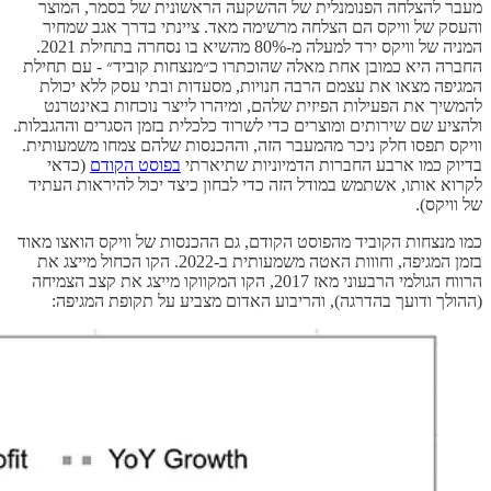
מעבר להצלחה הפנומנלית של ההשקעה הראשונית של בסמר, המוצר
והעסק של וויקס הם הצלחה מרשימה מאד. ציינתי בדרך אגב שמחיר
המניה של וויקס ירד למעלה מ-80% מהשיא בו נסחרה בתחילת 2021.
החברה היא כמובן אחת מאלה שהוכתרו כ״מנצחות קוביד״ - עם תחילת
המגיפה מצאו את עצמם הרבה חנויות, מסעדות ובתי עסק ללא יכולת
להמשיך את הפעילות הפיזית שלהם, ומיהרו לייצר נוכחות באינטרנט
ולהציע שם שירותים ומוצרים כדי לשרוד כלכלית בזמן הסגרים וההגבלות.
וויקס תפסו חלק ניכר מהמעבר הזה, וההכנסות שלהם צמחו משמעותית.
בדיוק כמו ארבע החברות הדמיוניות שתיארתי
בפוסט הקודם
(כדאי
לקרוא אותו, אשתמש במודל הזה כדי לבחון כיצד יכול להיראות העתיד
של וויקס).
כמו מנצחות הקוביד מהפוסט הקודם, גם ההכנסות של וויקס הואצו מאוד
בזמן המגיפה, וחווות האטה משמעותית ב-2022. הקו הכחול מייצג את
הרווח הגולמי הרבעוני מאז 2017, הקו המקווקו מייצג את קצב הצמיחה
(ההולך ודועך בהדרגה), והריבוע האדום מצביע על תקופת המגיפה: