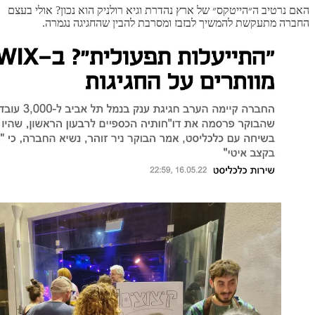
האם נרטיב ה״הייטקס״ של ארץ נהדרת וגיא רולניק הוא נכון? אולי בעצם
החברה מתעקשת להמשיך לבזבז ומסרבת להבין שהחגיגה נגמרה.