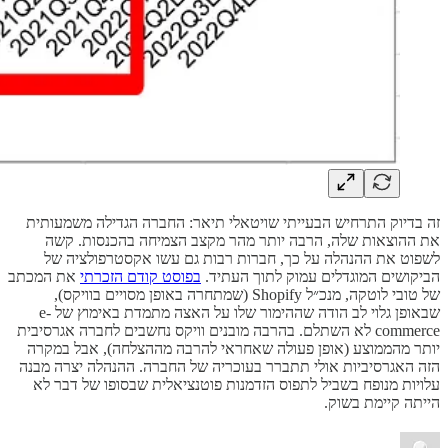
זה בדיוק התרחיש הבעייתי שויטאלי תיאר: החברה הגדילה משמעותית
את ההוצאות שלה, הרבה יותר מהר מקצב הצמיחה בהכנסות. קשה
לשפוט את ההנהלה על כך, חברות רבות גם עשו אקסטרפולציה של
הביקושים המוגדלים עמוק לתוך העתיד.
בפוסט קודם הזכרתי
את המכתב
של טובי לוטקה, מנכ״ל Shopify (שמתחרה באופן מסויים בוויקס),
שבאופן גלוי לב הודה שההימור שלו על האצה מתמדת באימוץ של e-
commerce לא השתלם. בהרבה מובנים וויקס נחשבים לחברה אגרסיבית
יותר מהממוצע (אופן פעולה שאחראי להרבה מההצלחה), אבל במקרה
הזה האגרסיביות אולי תתברר בעוכריה של החברה. ההנהלה יצרה מבנה
עלויות מנופח בשביל לתפוס הזדמנות פוטנציאלית שבסופו של דבר לא
הייתה קיימת בשוק.