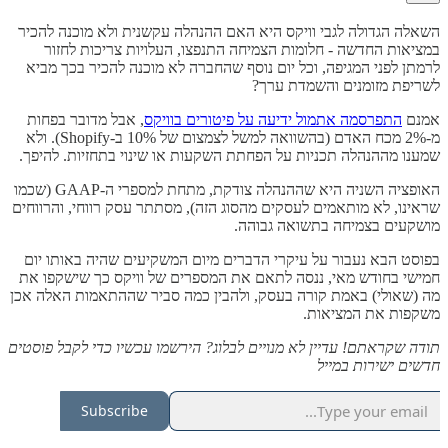
השאלה הגדולה לגבי וויקס היא האם ההנהלה עקשנית ולא מוכנה להכיר
במציאות החדשה - חלומות הצמיחה התנפצו, העלויות צריכות לחזור
לרמתן לפני המגיפה, וכל יום נוסף שהחברה לא מוכנה להכיר בכך מביא
לשריפת מזומנים והשמדת ערך?
אמנם
התפרסמה אתמול ידיעה על פיטורים בוויקס
, אבל מדובר בפחות
מ-2% מכח האדם (בהשוואה למשל לצמצום של 10% ב-Shopify). ולא
שמענו מההנהלה תכניות על הפחתת השקעות או שינוי בתחזיות. להיפך.
האופציה השניה היא שההנהלה צודקת, מתחת למספרי ה-GAAP (שכמו
שראינו, לא מותאמים לעסקים מהסוג הזה), מסתתר עסק רווחי, והרווחים
מושקעים בצמיחה בתשואה גבוהה.
בפוסט הבא נעבור על עיקרי הדברים מיום המשקיעים שהיה באותו יום
חמישי בחודש מאי, ננסה לתאם את המספרים של וויקס כך שישקפו את
מה (שאולי) באמת קורה בעסק, ולהבין כמה סביר שההתאמות האלה אכן
משקפות את המציאות.
תודה שקראתם! עדיין לא מנויים לבלוג? הירשמו עכשיו כדי לקבל פוסטים
חדשים ישירות במייל
Subscribe