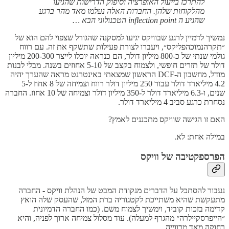
להתרכז בייעול האופרציה וסיפוק הדרישות שהגיעו
מהלקוחות שלהן. החברות האלה נעלמו מאד מהר ברגע
שהגיע ה inflection point הטכנולוגי הבא …
נמשיך לדמיין לרגע שבוויקס יגיעו למסקנה שהגורל שצפוי להם הוא של
״תקרהנמוכהפליקס״, ויעברו לצורת פעילות שתשקף את זה. עם רווח
גולמי שנתי של כ-800 מיליון דולר, הם כנראה יוכלו לייצר 200-300 מיליון
דולר של תזרים חופשי, ולצמוח בקצב של 5-10 אחוזים בשנה. מבלי לבנות
מודל, מחשבון ה-DCF הראשון שמצאתי באינטרנט מראה שהערך יהיה
4.2 מיליארד דולר עבור 250 מיליון דולר רווח וצמיחה של 8 אחוז ל-5
שנים, ו-6.3 מיליארד דולר ל-350 מיליון דולר וצמיחה של 10 אחוז. החברה
נסחרת כרגע סביב 4 מיליארד דולר.
האם זו הגישה שוויקס מתכננים לאמץ?
במילה אחת: לא.
הפרספקטיבה של וויקס
נעבור להסתכל על הדברים מנקודת המבט של הנהלת וויקס - החברה
מתעקשת שהיא משתייכת לקטגוריה ברת המזל, שהעסק שלה הואץ
קדימה בזכות קוביד, וימשיך לצמוח משם. (כמו החברה הדמיונית
״הייפרסקיילרה״ מהגרף למעלה). עוד מסלול צמיחה ארוך לפניה, והיא
רחוקה מאד מרווייה.