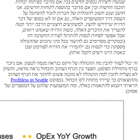
שנועדו ליצירת נכסים חדשים (בין אם מדובר בפיתוח יכולות
תוכנה חדשות ובין אם מדובר בהוספת לקוחות חדשים). אני
חושב שגם חשוב להנהלות של חברות לזכור להסתכל על
העסק דרך המשקפיים האלה, גם אם זה לא בסופו של דבר
הדו״ח שיידרשו להציג. למשקיעים חיצוניים הרבה יותר קשה
להעריך את הדברים האלה, כשזה הדו״ח שאנחנו רואים,
אבל אפשר לפחות לנסות להתרגל לצורת החשיבה הזו
(ובמקרים מסויימים גם להיעזר בכל מיני נתונים שההנהלה
מספקת כדי לנסות גם ״להמיר״ את הדו״ח לפורמט שבו
באמת היינו רוצים לקבל אותו).
זה יכול לעזור להבין מה ההנהלה של וויקס כנראה מנסה לטעון: אם ניזכר
בגרף מתחילת הפוסט, הפער בין הגרף הצהוב והכחול נראה מדאיג, והשוק
לא מצליח להבין למה ההנהלה לא מוכנה פשוט לחתוך את הגרף הצהוב
(ההוצאות) כך שיירד מתחת לקו הכחול. (בפוסט
Profitless in Seattle
הראיתי דוגמא להתאמות כאלה, ומה המשמעות שלהם על המספרים של
אמזון).