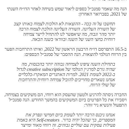
הנה מה שאמר סמנכ״ל כספים ליאור שמש בשיחה לאחר הדו״ח השנתי
של 2021, בפברואר האחרון:
תחשבו על זה ככה - ההוצאות לא הולכות לצמוח באותו קצב
של השורה העליונה. השורה העליונה הולכת לצמוח הרבה
יותר מהר וגבוה, מה שיאפשר לנו להתחיל לייצר צמיחה
רווחית בחצי השני של השנה ובוודאי בשנה הבאה.
ב-16.5 התפרסם דו״ח הרבעון הראשון של 2022, ואיתו התרחבות הפער
בין הרווח הגולמי להוצאות. הנה ההסבר של סמנכ״ל הכספים:
בתחילת השנה ציפינו לצמיחה גבוהה יותר בהכנסות, מה
שהיה גורם למרג׳ין הגולמי של creative subscription לגדול
ב-2022 לעומת 2021. למרות האתגרים המאקרו-כלכליים
אנחנו נשארים מחוייבים להוביל צמיחה רווחית והתרחבות
של שולי הרווח.
החברה ניסתה להרגיע ולטעון שהעסק הוא רווחי, הם משקיעים בצמיחה,
ויסבירו את כל הפרטים ביום המשקיעים בהמשך החודש. הנה סמנכ״ל
התפעול והנשיא ניר זוהר:
אנחנו ניכנס הרבה יותר לעומק ביום חמישי ונפרק את
המספרים, כך שהכל יהיה ברור. Self-creators היא באמת
פעילות עסקית עם שוליים גבוהים. זה רווחי מאוד ומייצר