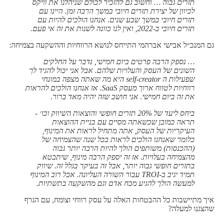
תזרים גבוה … וחשוב גם להזכיר לכולם שניהלנו את וויקס
לכיוון של יצירת תזרים חיובי במשך הרבה זמן. היינו עם
תזרים חיובי במשך שבע שנים. אנחנו הולכים להיות עם
תזרים חיובי ב-2022, ואין לנו כוונה לשנות את זה אי פעם.
גם המנכ״ל אבישי אברהמי התייחס לנושא הרווחיות וההשקעה בצמיחה:
… נספק הרבה פרטים ביום חמישי, נדבר על החלקים
השונים של העסק והעלויות שלהם. אבל אני יכול להגיד לך
שפעילות ה self-creator היא מה שאתה מצפה במונחי
רווחיות לטווח ארוך מעסק SaaS. אז אנחנו הולכים להראות
את זה ביום חמישי. אני חושב שזה יהיה מאד ברור.
ביחס ליעד של 20% תזרים חופשי והוצאות השיווק וכו׳ -
תראה כמובן שכשאתה מסיים עם בניית ההוצאות
העיקריות של העסק, אתה מתחיל לראות את המינוף,
כלומר שאנחנו הולכים לראות בכל שנה שהצמיחה של
(ההכנסות) משותפים הולך להיות הרבה יותר גבוה
מהצמיחה בעלויות. אז זה יספק הרבה מינוף, שיתבטא
בתזרים חופשי גבוה יותר, אבל זה בעיקר בגלל זה. שיווק
תמיד יגיב ב-TROI עבור השורה העליונה. אבל רוב המינוף
למעשה הולך להגיע מכח אדם וגם מהשקעה בתשתיות.
איך מתיישבות כל ההבטחות האלה על עסק רווחי וצומח, עם הגרף
שהצגנו למעלה?