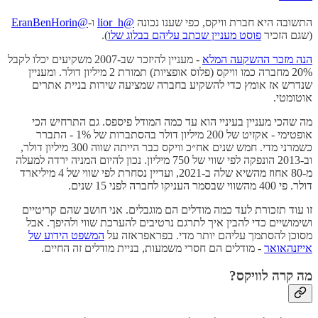
התשובה היא חברת וויקס, כפי שענו נכונה
@lior_h
ו-
@EranBenHorin
(שגם הזכיר
פוסט מעניין שכתב עליהם בבלוג שלו
).
הנה מזכר ההשקעה המלא
- מעניין להיזכר שב-2007 משקיעים יכלו לקבל
20% מחברה כמו וויקס (פלוס אופציות) תמורת 2 מיליון דולר. ומעניין
שנדרש אז אומץ כדי להשקיע בחברה שמציעה שירות בניית אתרים
אוטומטי.
מה שהכי מעניין בעיניי הוא עד כמה המודל פיספס. גם התרחיש הכי
אופטימי - אקזיט של 200 מיליון דולר בהסתברות של 1% - התברר
כשמרני מדי. חמש שנים אח״כ וויקס כבר הייתה שווה 300 מיליון דולר,
וב-2013 הונפקה לפי שווי של 750 מיליון. נכון להיום המניה ירדה למעלה
מ-80 אחוז מהשיא שלה ב-2021, ועדיין נסחרת לפי שווי של 4 מיליארד
דולר. פי 400 מהשווי שבסמר העניקו לחברה לפני 15 שנים.
זו עוד תזכורת לעד כמה מודלים הם מוגבלים. אני חושב שהם קריטיים
ושימושיים כדי להבין איך לתרגם נרטיבים להערכת שווי ולהיפך. אבל
מסוכן להסתמך עליהם יותר מדי. בפראפראזה על
המשפט הידוע של
אייזנהאואר
- מודלים הם חסרי משמעות, בניית מודלים זה החיים.
מה קרה לוויקס?