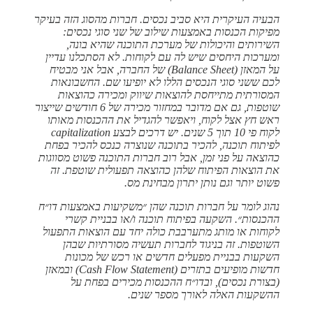
הבעיה העיקרית היא סביב נכסים. חברות מהסוג הזה בעיקר
מפיקות הכנסות באמצעות שילוב של שני סוגי נכסים:
השירותים והיכולות של מערכת התוכנה שהיא בונה,
ומערכות היחסים שיש לה עם לקוחות. לא הסתכלנו עדיין
על המאזן (Balance Sheet) של החברה, אבל אני מבטיח
לכם ששני סוגי הנכסים הללו לא יופיעו שם. החשבונאות
המסורתית מתייחסת להוצאות שיווק ומכירה כהוצאות
שוטפות, גם אם מדובר במחזור מכירה של 6 חודשים שייצור
ראש חץ אצל לקוח, ויאפשר להגדיל את ההכנסות מאותו
לקוח פי 10 תוך 5 שנים. יש דרכים לבצע capitalization
לפיתוח תוכנה, להכיר בתוכנה שנוצרה כנכס להכיר בפחת
כהוצאה על פני זמן, אבל רוב חברות התוכנה פשוט מסווגות
את הוצאות הפיתוח שלהן כהוצאה תפעולית שוטפת. זה
פשוט יותר וגם נותן יתרון מבחינת מס.
נהוג לומר על חברות תוכנה שהן ״משקיעות באמצעות דו״ח
ההכנסות״. השקעה בפיתוח תוכנה ו/או בבניית קשרי
לקוחות או מותג מתערבבת כולה יחד עם הוצאות התפעול
השוטפות. זה בניגוד לחברות תעשיה מסורתיות שבהן
השקעות בבניית מפעלים חדשים או רכש של מכונות
חדשות מופיעים בתזרים (Cash Flow Statement) ובמאזן
(בצורת נכסים), ובדו״ח ההכנסות מכירים בפחת על
ההשקעות האלה לאורך מספר שנים.