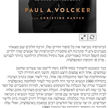
הביוגרפיה מביאה את כל סיפור החיים שלו, הרבה חלקים שם מצאתי
מעניינים
(יש לי סקרנות לא מוסברת לביוגרפיות של אנשים שהיו ילדים
בזמן השפל הגדול באמריקה)
, אבל נתחיל מהחלק הרלוונטי ביותר לענייננו
- פרק 8: תקיפת האינפלציה.
כבר כשנכנס לתפקיד בסוף 1979 ניסה ליישם שני צעדים שחשב
שנחוצים: אחד הוא צמצום היצע הכסף, והשני הוא חתירה לכך
שההחלטות של הפד מתקבלות פה אחד, כדי ליצור אמון בקרב הציבור.
בתחילת 1980 הנשיא קרטר היה להוט מדי לעזור למלחמה באינפלציה
והעביר שורה של הגבלות על השימוש באשראי, למרות ההסברים של הפד
על כך שזה לא הגורם לאינפלציה. הגבלת הצרכנים (
שהרבה מהם שלחו
לבית הלבן כרטיסי אשראי עם פתקי ״אנחנו איתך כבוד הנשיא״
) הביאה
לפגיעה חמורה מדי בכלכלה, שאילצה את הפדרל ריזרב לשנות כיוון ולייצר
תמריצים. זה יצר עיכוב של חודשים רבים במאבק באינפלציה, ואולי עלה
לקרטר גם בהפסד בבחירות של נובמבר 1980.