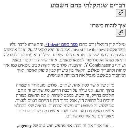
דברים שנתקלתי בהם השבוע
איך לזהות כישרון
טיילר קוון ודניאל גרוס כתבו
ספר בשם ״Talent״
, והתארחו לדבר עליו
בפודאקסט Invest like the best.
אמנם זה יצא במאי 2022, אבל איכשהו
הוא חיכה בתור שלי עד שהאזנתי לו השבוע.
טיילר הוא פרופסור לכלכלה
ודניאל מנהל אקסלרטור לסטארטאפים, אחרי שהיה דירקטור באפל
ושותף ב Y Combinator. התובנות שלהם מרתקות סביב נושאים כמו איך
לזהות ולהעריך טאלנט, הקשר בין כישרון לבין סיפוק ואושר, ואיך
המחסור בטאלנט מגביל את הצמיחה האנושית.
סיווג של אושר לסוג אחד, שתיים, שלוש. סוג אחד זו שמחה
בתוך הרגע, אני עולה על רכבת הרים. סוג שתיים זה אתם
הולכים בהייק, זה קשה. במבט לאחור, אתם תחשבו בצורה
חיובית על החוויה הזו, אבל בתוך הרגע הייתם רוצים לעצור.
סוג שלוש זה פשוט גרוע משתי הבחינות. בראיה שלי בהחלט
אנשים מצליחים ואני חושב שגם אנשים מוכשרים הם יותר
מאופיינים באושר סוג שתיים.
… אני אגיד את זה ככה:
אני מחפש חוש טוב של agency,