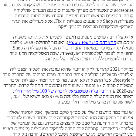
הפריטים של הפיקס: למשל צבעים נוספים מפריטים שהלקוחה אהבה, או
accesories שהאלגוריתם מעריך שיעבדו טוב עם הבגדים שהלקוחה
קנתה. הסימנים הראשונים היו חיוביים, והעידו שההכנסות הנוספות
מפעילות ה Shop לא פוגעים בפעילות ה Fix, אלא מגדילים את ״נתח
הארנק״ שהלקוחות מוציאים בסטיץ׳ פיקס.
אדלג על הרבה פרטים מעניינים (
אפשר לשמוע את קתרינה מספרת
אותם כש
התארחה ב How I Built It
), ואעבור לתחילת 2020. אליזבת
ספאלדינג הצטרפה כנשיאת החברה כדי להוביל את פעילות ה Shop.
החזון היה לעבור לפלטפורמה ״freestyle״, שבה האפליקציה תדע איזה
בגדים רלוונטיים ללקוח ותציג המלצות על סמך זה.
במהלך 2021 קתרינה לייק הודיעה שהיא עוזבת את תפקיד המנכ״לית
ואליזבת׳ ספאלדינג החליפה אותה בתפקיד. מרכז הפוקוס של החברה עבר
ל freestyle, אבל התוצאות לא הגיעו. מה שיותר חמור - פעילות הליבה
המצליחה סביב ה fix נפגעה משמעותית וההכנסות התחילו לרדת. החברה
שב-2020 עוד
דובר עליה כפוטנציאל לחברה של 100 מיליארד דולר
,
ראתה את המניה שלה קורסת בלמעלה מ-97% מאז השיא של 2021,
לשווי של פחות מחצי מיליארד דולר עכשיו.
יש עוד כמה מחשבות שלי על סטיץ׳ פיקס בהמשך, אבל הסיפור שאליו
אני חותר בחלק הזה הוא המכתב שקתרינה לייק שלחה השבוע לעובדים
בחברה. היא הודיעה על סבב של קיצוצים בחברה, וגם על העזיבה של
אליזבת׳ ספאלדינג. קתרינה לייק חוזרת לתפקיד המנכ״לית (
בינתיים באופן
זמני לשישה חודשים, או עד שיימצא המנכ״ל החדש
). הרבה נזק קרה