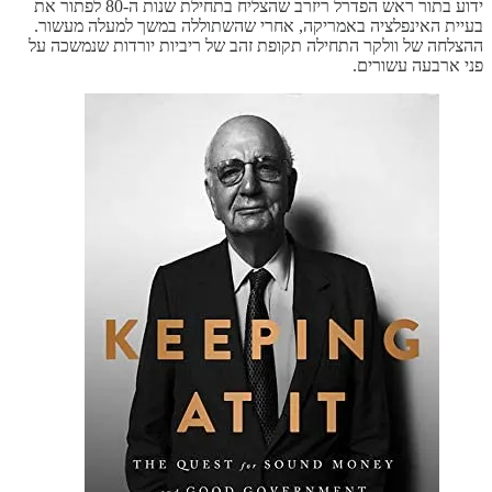
ידוע בתור ראש הפדרל ריזרב שהצליח בתחילת שנות ה-80 לפתור את
בעיית האינפלציה באמריקה, אחרי שהשתוללה במשך למעלה מעשור.
ההצלחה של וולקר התחילה תקופת זהב של ריביות יורדות שנמשכה על
פני ארבעה עשורים.