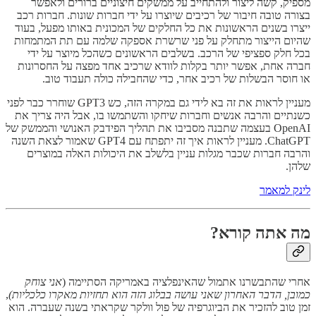
מספיק, קשה ליצור ולהתחייב על ממשקים חיצוניים ברורים ולאפשר
בצורה טובה חיבור של רכיבים שיוצרו על ידי חברות שונות. חברות רכב
ייצרו בשנים הראשונות את כל החלקים של המכונית באותו מפעל, בעוד
שהיום הייצור מתחלק על פני שרשרת אספקה שלמה עם תת המתמחות
בכל חלק ספציפי של הרכב. בשלבים הראשונים כשהכל מיוצר על ידי
חברה אחת, אפשר יותר בקלות לוודא שרכיב אחד מפצה על החסרונות
או חוסר הבשלות של רכיב אחר, כדי שהחבילה כולה תעבוד טוב.
מעניין לראות את זה בא לידי גם במקרה הזה, כש GPT3 שוחרר כבר לפני
כשנתיים והרבה אנשים וחברות שיחקו והשתמשו בו, אבל היה צריך את
OpenAI בעצמה שתבנה מסביבו את תהליך הפידבק האנושי והממשק של
ChatGPT. מעניין לראות איך זה יתפתח עם GPT4 שאמור לצאת השנה
והרבה חברות שכבר מגלות עניין בלשלב את היכולות האלה במוצרים
שלהן.
לינק למאמר
מה אתה קורא?
אחרי שהתבשרנו אתמול שהאינפלציה באמריקה הסתיימה (
אני צוחק
כמובן, הדבר האחרון שאני עושה בבלוג הזה הוא תחזיות מאקרו כלכליות)
,
זמן טוב להזכיר את הביוגרפיה של פול וולקר שקראתי בשנה שעברה. הוא