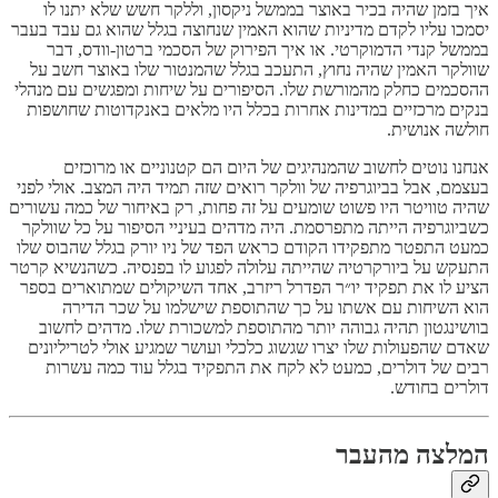
איך בזמן שהיה בכיר באוצר בממשל ניקסון, וללקר חשש שלא יתנו לו
יסמכו עליו לקדם מדיניות שהוא האמין שנחוצה בגלל שהוא גם עבד בעבר
בממשל קנדי הדמוקרטי. או איך הפירוק של הסכמי ברטון-וודס, דבר
שוולקר האמין שהיה נחוץ, התעכב בגלל שהמנטור שלו באוצר חשב על
ההסכמים כחלק מהמורשת שלו. הסיפורים על שיחות ומפגשים עם מנהלי
בנקים מרכזיים במדינות אחרות בכלל היו מלאים באנקדוטות שחושפות
חולשה אנושית.
אנחנו נוטים לחשוב שהמנהיגים של היום הם קטנוניים או מרוכזים
בעצמם, אבל בביוגרפיה של וולקר רואים שזה תמיד היה המצב. אולי לפני
שהיה טוויטר היו פשוט שומעים על זה פחות, רק באיחור של כמה עשורים
כשביוגרפיה הייתה מתפרסמת. היה מדהים בעיניי הסיפור על כל שוולקר
כמעט התפטר מתפקידו הקודם כראש הפד של ניו יורק בגלל שהבוס שלו
התעקש על ביורקרטיה שהייתה עלולה לפגוע לו בפנסיה. כשהנשיא קרטר
הציע לו את תפקיד יו״ר הפדרל ריזרב, אחד השיקולים שמתוארים בספר
הוא השיחות עם אשתו על כך שהתוספת שישלמו על שכר הדירה
בוושינגטון תהיה גבוהה יותר מהתוספת למשכורת שלו. מדהים לחשוב
שאדם שהפעולות שלו יצרו שגשוג כלכלי ועושר שמגיע אולי לטריליונים
רבים של דולרים, כמעט לא לקח את התפקיד בגלל עוד כמה עשרות
דולרים בחודש.
המלצה מהעבר