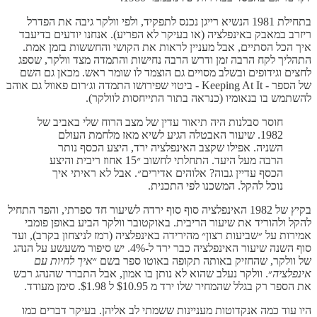
בתחילת 1981 הנשיא רייגן נכנס לתפקיד, ולפי וולקר גיבה את הפדרל
ריזרב במאבק באינפלציה (או בעיקר לא הפריע). אנחנו יודעים בדיעבד
איך הכל הסתיים, אבל מעניין לראות את הקושי והחששות בזמן אמת.
התהליך לקח הרבה זמן ודרש הרבה נחישות והתמדה מצד וולקר, שספג
לחצים וגידופים ובשלב מסויים גם הוצמד לו שומר ראש. מכאן גם השם
של הספר - Keeping At It - ביטוי שפירושו התמדה וג׳רום פאוול גם אוהב
להשתמש בו בנאומיו (כנראה בתור התייחסות לוולקר).
חוסר סבלנות היה תיאור עדין של מצב הרוח שלי באביב של
1982. שיעור האבטלה הגיע לשיא מאז מלחמת העולם
השניה. אפילו שקצב האינפלציה ירד, היצע הכסף נותר
הרבה מעל היעד. התחלתי לחשוב ״15 אחוז ריבית והיצע
הכסף עדיין גבוה? אלוהים אדירים״. אבל לא ראיתי איך
נוכל להקל. המשכנו לפי התכנית.
בקיץ של 1982 האינפלציה סוף סוף ירדה לשיעור חד ספרתי, והפד התחיל
להקל ולהוריד את שיעור הריבית. באוקטובר וולקר הביע באופן פומבי
אמירות על ״שביעות רצון״ מהירידה באינפלציה (רמז לניצחון בקרב), ועד
סוף השנה שיעור האינפלציה כבר ירד ל-4%. יש סיפור משעשע על הנהג
של וולקר, שהחזיק באותה תקופה באוטו ספר בשם ״
איך לחיות עם
אינפלציה
״. וולקר נעלב שהוא לא נותן בו אמון, אבל התברר שהנהג רכש
את הספר רק בגלל שהמחיר שלו ירד מ $10.95 ל $1.98. סימן מעודד.
היו עוד כמה אנקדוטות מעניינות ששמתי לב אליהן. בעיקר דברים כמו