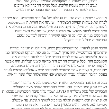
כמובן, ככל שעסק ה disruptive העצמאי צומח, הוא עלול
לגנוב לקוחות מעסק הליבה. אבל מנהלי החברה לא צריכים
לנסות לפתור את הבעיה הזו לפני שזו הופכת להיות בעיה.
אני חושב שכאן נעוצה הטעות הגדולה של אליזבת׳ ספאלדינג. היא מיהרה
לפרק את פעילות הפיקס המצליחה - שינתה את חוויית ה onboarding
להתמקד בפריסטייל, הרחיקה את הסטייליסטיות מהחברה, הובילה את
המהנדסים לבנות מחדש את הפלטפורמה, שינתה את האופן שבו
המחסנים בנויים, וכו׳. כל זה לפני שהייתה הוכחה לכך שקונספט
הפריסטייל יכול לעבוד בסקייל.
הדבר הנכון לדעתי, כמו שכריסטנסן מציע, היה לבנות חטיבה נפרדת
שתתמקד בפריסטייל. היה צריך לשמור על פעילות הפיקס המצליחה כמו
שהיא, ולהקצות משאבים לצוות הפריסטייל כדי לבנות בהדרגה את
הקונספט הזה. ככל שהצוות החדש היה מראה סימני הצלחה, היה אפשר
להקצות לו יותר משאבים מליבת החברה - לקוחות, מקום במחסנים,
מהנדסים, תקציבים שהיו מיועדים לסטייליסטיות - אבל לא מראש לפגוע
בעסק הליבה המצליח עבור ״סטארטאפ״ שההצלחה שלו אינה וודאית.
ככה זה גם עבד בנטפליקס, כשריד האסטינגס בנה ארגון נפרד לגמרי
בשביל עסק הסטרימינג. הוא נתקל בהתנגדות צפויה מצד המנהלים
הבכירים של עסק משלוחי ה DVD, ושמר על חטיבת הסטרימינג עצמאית
עם משאבים משלה וניתוק משאר הארגון. נטפליקס ניהלה את שתי
האופרציות המאד שונות האלה במקביל לאורך תקופה, עד שבשלב
מסויים האסטינגס הרגיש מספיק ביטחון להעביר את מרכז הכובד
לסטרימינג (
וגם אז קרו תקלות מביכות, אבל לא כאלה שהעמידו את