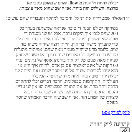
יכולת לחוות וליהנות מ flow, ואדם שבאופן עקבי לא
מרוצה. השילוש הזה ביחד, אני חושב שהוא מאד עוצמתי.
וזו השאלה שמטרידה את דניאל, והסיבה למחקר והעבודה שהם עושים:
בפיזיקה יש לנו הבנה די טובה שנראה שמשתנה בערך כל
200 שנים לגבי איך היקום עובד. אבל יש לנו מסגרת די
טובה שאיינשטיין וניוטון יצרו. אין לנו באמת תכנית פיזיקלית
כדי להעריך מישהו בריאיון. הייתי רוצה שיהיה משהו כזה
יציב, כלומר מדע שיחזיק מעמד מאה שנים. אמיתות מתגלות
מחדש גם בפיזיקה כל מאתיים שנה בערך. אז משהו שיחזיק
לפחות מאה שנים של רק איך בהינתן אוסף של נתונים ונניח
60 דקות של אינטראקציה עם בן אדם, לחזות איך היא או
הוא יגיבו לסביבות שונות על פני מספר שנים. ואם הייתה לנו
יכולת יותר טובה בזה, איזה מדד שתרצו - הכלכלה
העולמית, התקדמות טכנולוגית, הרבה דברים יכלו להתקדם
הרבה יותר מהר. אז את התורה הספציפית הזו אין לנו עדיין.
והספר הוא עדיין ההתחלה של השיחה שבתקווה תביא
ליצירה של המדע הזה. אני חושב שזה הדבר האמיתי שחסר
בעולם.
לינק לפודקאסט
קתרינה לייק חוזרת