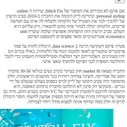
אם אתם לא מכירים את הסיפור של Stitch Fix, שירות ה online
personal styling: קתרינה לייק הקימה את החברה ב-2010 סביב הרעיון
של ״להבין״ לבד את הסטייל של הלקוחה ולשלוח לה ארגז עם חמישה
פריטים. הלקוחה יכולה לבחור איזה מהם להשאיר, ורק עליהם היא
תשלם. סביב הרעיון הזה התפתחה אופרציה שלמה שיצרה unit
economics אטרקטיביים ומאד ספציפיים לקונספט הפיקס.
סטיץ׳ פיקס השקיעה הרבה ב data science, היכולת לחזות על סמך
פרמטרים שקשורים לאופי ולמבנה הגוף של הלקוחות, באילו בגדים הם
יהיו מעוניינים. האלגוריתם ייצר המלצות וסטייליסטיות הועסקו כדי לקבל
ההחלטה הסופית לגבי הפיקס ולהוסיף טאצ׳ אישי.
החברה מצאה market fit חזק בעיקר בקרב נשים בגילאי 30-50 מהמיד
ווסט של אמריקה, והציגה צמיחה רווחית כבר מהשנים הראשונות. חלק
מהסיפור היה סביב הקושי של לייק לגייס כספים בעולם שנשלט על ידי
גברים - משקיעי הון סיכון לא התלהבו מחברה בתחום האופנה, היא
התקשתה להיכנס ל״מועדון הגברים״ של VC ויזמים בשנים ההם, והיה גם
סיפור על הטרדה מינית שהיא הייתה מספיק אמיצה לחשוף. חוסר היכולת
לגייס זה חלק ממה שדחף אותה למצוא מודל רווחי לצמיחה.