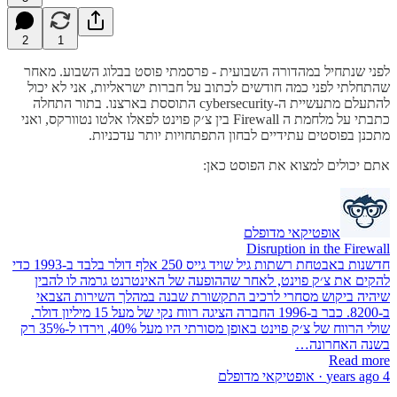
2
1
לפני שנתחיל במהדורה השבועית - פרסמתי פוסט בבלוג השבוע. מאחר
שהתחלתי לפני כמה חודשים לכתוב על חברות ישראליות, אני לא יכול
להתעלם מתעשיית ה-cybersecurity התוססת בארצנו. בתור התחלה
כתבתי על מלחמת ה Firewall בין צ׳ק פוינט לפאלו אלטו נטוורקס, ואני
מתכנן בפוסטים עתידיים לבחון התפתחויות יותר עדכניות.
אתם יכולים למצוא את הפוסט כאן:
אופטיקאי מדופלם
Disruption in the Firewall
חדשנות באבטחת רשתות גיל שויד גייס 250 אלף דולר בלבד ב-1993 כדי
להקים את צ׳ק פוינט, לאחר שההופעה של האינטרנט גרמה לו להבין
שיהיה ביקוש מסחרי לרכיב התקשורת שבנה במהלך השירות הצבאי
ב-8200. כבר ב-1996 החברה הציגה רווח נקי של מעל 15 מיליון דולר.
שולי הרווח של צ׳ק פוינט באופן מסורתי היו מעל 40%, וירדו ל-35% רק
בשנה האחרונה…
Read more
4 years ago · אופטיקאי מדופלם