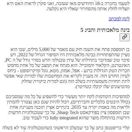
לטעמי בחברה ב-18 החודשים מאז שעזבה, ואני סקרן לראות האם היא
תצליח לחלץ אותה מהסחרור שאליו היא נקלעה.
לינק למכתב
בינה מלאכותית והביג 5
בן תומפסון פתח את השנה חזק עם מאמר של 5,000 מילים, שבו הוא
מציין שהתפתחויות בבינה מלאכותית היו הסיפור הגדול של 2022, ויש
סיכוי טוב שמדובר בתחילתו של עידן טכנולוגי חדש בסדר גודל של ה PC,
האינטרנט, הקלאוד והמובייל. הוא מנתח את המצב של כל אחת מחמש
חברות הטק הגדולות כרגע - אפל, אמזון, מטא, גוגל ומיקרוסופט - ביחס
לעידן החדש הזה. זה מעניין לקרוא את המחשבות שלו למרות שאי אפשר
לתת תחזיות משמעותיות בשלב הזה (
וגם למרות ביקורת שחלק
מהטיעונים שלו קיבלו בטוויטר
).
למהפיכות הקודמות לקח יותר מעשור כדי להשפיע על כל מה שמסביבם
(כולל היבטים כלכליים וחברתיים), ויכול להיות שגם כאן נצטרך להמתין
ולראות מה באמת יקרה עד 2035. בינתיים אציין תובנה מעניינת אחת
שבן תומפסון ציין בפודקאסט Sharp Tech, על כך שטכנולוגיות חדשות
דורשות בהתחלה מוצר שהוא fully integrated כדי לעבוד טוב.
קליי כריסטנסן כתב על כך שבשלב הראשוני כשהטכנולוגיה עוד לא בשלה