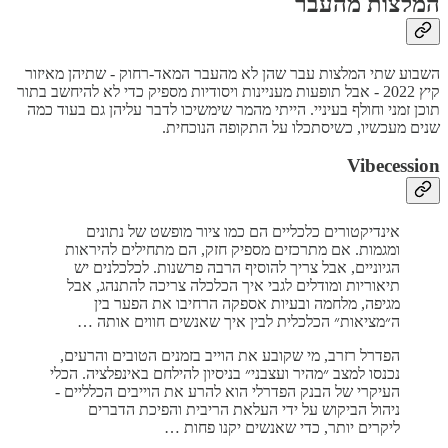
המלצות מהעבר
השבוע שתי המלצות עבר שהן לא מהעבר המאד-רחוק - שתיהן מאיזור
קיץ 2022 - אבל תופעות מעניינות ויסודיות מספיק כדי לא להיחשב בתור
תוכן זמני וחולף בעיניי. הייתי מהמר שימשיכו לדבר עליהן גם בעוד כמה
שנים מעכשיו, כשיסתכלו על התקופה הנוכחית.
Vibecession
אינדיקטורים כלכליים הם כמו ציור מופשט של נתונים
ומגמות. אם מתרכזים מספיק חזק, הם מתחילים להיראות
הגיוניים, אבל צריך להוסיף הרבה פרשנות. לכלכלנים יש
תיאוריות ומודלים לגבי איך הכלכלה צריכה להתנהג, אבל
מגיפה, מלחמה ובעיות אספקה הרחיבו את הפער בין
ה״מציאות״ הכלכלית לבין איך שאנשים חווים אותה …
הפדרל רזרב, מי שקובע את הוייב בזמנים הטובים והרעים,
נכנסו למצב ״מהיר ועצבני״ בניסיון להילחם באינפלציה. הכלי
העיקרי של הבנק הפדרלי הוא להרע את הוייבים הכלליים -
ניהול הביקוש על ידי העלאת הריבית והפיכת הדברים
ליקרים יותר, כדי שאנשים יקנו פחות …