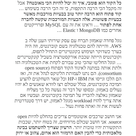
כל הקוד הוא פומבי, איך זה יכול להיות הכי מאובטח?
אבל
זה מקבל הכי הרבה התקפות, כי זה הכי הרבה בשימוש …
קוד פתוח הוא הרבה יותר טוב בבעיות מורכבות מאשר
בבעיות פשוטות. אלה הבעיות המורכבות שקשה לחברה
אחת לפתור
… וראינו את זה עם MySQL ופרוייקטים
אחרים כמו MongoDB ו Elastic …
גוגל פחדה שאמזון תברח עם עסק שירותי הענן שלה ב
AWS. והייתה להם טכנולוגיה בשם קוברנטיס, וזה היה
בערך כשדוקר ושימוש בקונטיינרים התחיל לתפוס,
וקוברנטיס הייתה שכבת אורקסטרציה בשביל קונקטיינרים
… וגוגל החליטו שהכי טוב עבורם לקחת את הטכנולוגיה הזו
ולתת אותה במתנה לאיגוד הקוד הפתוח (open source
consortium). הם נתנו לעמותת הלינוקס לנהל את זה, ואז
הם הלכו וגייסו את IBM ו-HP וכל שאר השחקנים להציע
תמיכה בקוברנטיס, בגלל שכולם רצו לוודא שאנשים לא יהיו
נעולים באמזון. ובסופו של דבר זה נעשה כל כך מצליח
שאמזון נאלצה להכריז על תמיכה בקוברנטיס. ועכשיו אם
אתה צריך להזיז workload מגוגל לאמזון, יש דרך סטנדרטית
לעשות את זה ואתה פחות נעול …
אני חושב שרכבים אוטונומיים צריכים בהחלט להיות open
source. אני חושב שכולם מרוויחים, זה בטוח יותר, שכבות
התקשורת יהיו טובות יותר.
הרעיון שצריך להשתמש בבינה
מלאכותית כדי להבין האם הרמזור הוא אדום, צהוב או ירוק