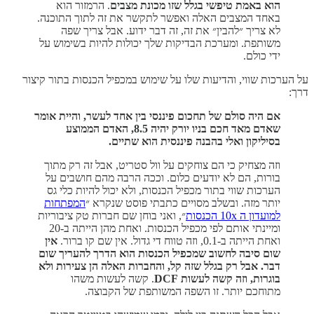
הוא באמת טיפשי בגלל שזו מכונת מצבים
. הרמזור הוא
באחד המצבים האלה ואפשר לתקשר את זה לתוך התוכנה.
לא צריך ״להבין״ את זה, זה דבר ידוע. אבל צריך שפה
משותפת. ומערכת הבדיקות שלך יכולות להיות בשימוש על
ידי כולם.
על הערכות שווי, והדיעות שלו על שימוש במכפיל הכנסות בתור קיצור
דרך:
אם היה סולם של תחכום פיננסי בין אחד לעשר, והיית אומר
שאדם מאד חכם בניו יורק יהיה 8.5, האדם הממוצע
בסיליקון ואלי בהבנה פיננסית הוא שתיים.
וזה מצחיק כי הם צוחקים על וול סטריט, אבל זה רק מתוך
בורות, הם לא יודעים כלום. וככה הרבה מהם חושבים על
הערכות שווי בתור מכפיל הכנסות, ולא יכול להיות כלי גס
יותר מזה. ובשלב מסויים כתבתי פוסט שנקרא ״
המפתחות
למועדון ה 10x הכנסות
״, ואני בוחן שם חברות טק ציבוריות
ומיינתי אותם לפי מכפיל הכנסות. ואחת מהן הייתה ב-20
ואחת הייתה ב-0.1, וזה טווח די גדול. אין שם קו ברור.
אין
שום סיבה לחשוב שמכפיל הכנסות הוא הדרך להעריך שום
דבר. אבל רק בגלל שזה קל, והחברות האלה הן צעירות ולא
בוגרות, וזה קשה לעשות DCF
. קשה לעשות משהו
מתוחכם יותר. זו השפה המשותפת של הקבוצה.