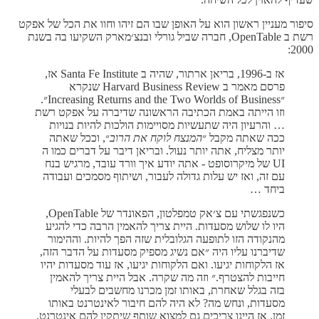
סיפור מעניין ראשון הוא על האופן שבו הם זיהו וחוו את הכל של אפקט
רשת ב OpenTable, חברה שביל גורלי ובנצ׳מארק השקיעו בה בשנת
2000:
אז ב-1996, בריאן ארתור, שהיה ב Santa Fe Institute אז,
פרסם מאמר ב Harvard Business Review שנקרא
״Increasing Returns and the Two Worlds of Business״.
וזו הייתה באמת הכתיבה הראשונה שדיברה על אפקט רשת
… והרעיון היה שתעשיות מסויימות הולכות להיות בנויות
ככה שאתה מקבל ״
המנצח לוקח את הרוב
״, וככל שאתה
יותר מצליח, אתה יותר נעול. ובריאן דיבר על דברים כמו ה
UI של מיקרוסופט - אתה יודע איך וורד עובד, מרגיש בנח
עם זה, ואז יש עלות גדולה לעבור, ושיתוף מסמכים ועבודה
ביחד …
כשנפגשתי עם צ׳אק טמפלטון, הפאונדר של OpenTable,
היו לו שלוש מסעדות. היית צריך להאמין הרבה כדי להגיע
מהנקודה הזו לתופעה הגלובלית שזה הפך להיות. וההימור
שדיברנו עליו היה ״אם נשיג מספיק מסעדות על הדבר הזה,
אז הלקוחות יגיעו. ואם הלקוחות יגיעו, אז עוד מסעדות יהיו
חייבות להצטרף.״ וזה מה שקרה. אבל היית צריך להאמין
בזה בגלל שאחרת, באותו זמן מכרנו מחשבים לבעלי
מסעדות, ונחש מה? לא היה להם חיבור לאינטרנט באותו
זמן. אז היינו צריכים גם למצוא שותף שיתקין להם אינטרנט,