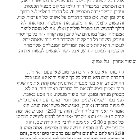
אבל הכל השתנה בין לילה. וכמו שמישהו בטוויטר הראה,
הם השתמשו במכפיל רווח גולמי במקום מכפיל הכנסות,
ועדיין טוויליו ירדה ממכפיל 70 על הרווח הגולמי ל-3 בתוך
פרק זמן קצר. אם כבר מדברים על איפוס של הערכות שווי,
זה פשוט קיצוני. ואז זה מזעזע את התעשיה. ואף אחד לא
הולך להרגיש רע בשביל סיליקון ואלי, אני לא מנסה לייצר
אמפתיה, אבל במונחים של להבין מה קורה - זה כל כך יסודי
ועמוק, השינוי כל כך קיצוני שהדבר הכי טוב שאתה יכול
לעשות הוא להתאים את המודלים המנטליים שלך מהר
ולהצטרף לעולם החדש, אבל קשה לאנשים לעשות את זה.
וסיפור אחרון - על אמזון:
ג׳ף בזוס הוא כנראה היזם הכי טוב שאי פעם ראיתי …
החברה היום היא בגודל כל כך קיצוני והוא לא נוגע בכל
ההחלטות, הוא בנה מסגרת אירגונית שלוקחת את מה שג׳ף
בזוס מאמין ומפעילה את כל החברה באופן הזה, וזה לא
מספיק מנותח ומובן. הנה סיפור מעולה, אני נוסע באובר,
לפני בערך שמונה שנים. ואני תמיד מדבר עם הנהגים כי יש
לי מניות בחברה (אובר), ואני שואל משהו את הנהג. הוא
אומר לי ״אני חייב לחזור לסן חוזה עד 2:30״, ואני שואל ״מה
קורה ב 2:30?״ והוא מסביר ״אני חייב להגיע לפגישה במחסן
של אמזון ב 2:30״. אני מנסה להבין מה קורה שם, והוא
מסביר ״
יש להם תכנית חדשה שהם מריצים, אתה מגיע ב
2:30 ויש להם טלפונים זולים עם כרטיסי סים זמניים, והם
מעמיסים את המכונית שלך עם חבילות ונותנים לך תכנית