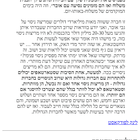
משלוח ואז הם מזמינים נסיעה עם אובר
״. וזה היה בימים
המוקדמים של משלוח-באותו-יום.
זו חברה ששווה מאות מיליארדי דולרים שמריצה ניסוי על
גבי אובר, ואני יודע בוודאות שרוב החברות שעבדתי איתן
והגיעו מעל 20-30 מיליון דולר בהכנסות לא היו מריצות ניסוי
כזה, כי מישהו היה אומר שאי אפשר לעשות את
החשבונאות, או שזה יותר מדי האק, או תירוץ אחר … יש
ריאיון עם ג׳ף בזוס שאני פשוט יכול לראות שוב ושוב. זה
מרתק. ומישהו שאל אותו ״מתי אתה מפסיק ניסוי פנימי?״
והוא אמר ״כשהאדם האחרון עם שיקול דעת מוותר״. וזה
לא איך שחברות גדולות אחרות עובדות. הם לא מריצים
ניסויים ככה.
למעשה, אחת הסיבות שסטארטאפים יכולים
להתחרות עם חברות גדולות היא שרוב הניסויים בחברות
גדולות - הן מריצות ניסוי אחד ואם זה נכשל, הן מוותרות.
וסטארטאפ לא יכול לוותר בגלל שהם יצטרכו להיסגר אם
הם יוותרו.
אז הם מריצים ניסוי מספר אחד ושתיים ושלוש
וארבע וחמש, ואז הם עושים פיבוט ושש ושבע ושמונה, והם
נשארים ערים כל הלילה בגלל שזה חייב לעבוד. ואז יש להם
הרבה יותר בעיטות לשער מאשר לחברות הגדולות.
לינק לפודקאסט