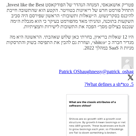
פטריק אושאנאסי, המנחה הנהדר של הפודקאסט Invest like the Best,
התחיל פורמט חדש של ריאיונות בטוויטר. הקטע הוא שהתשובה חייבת
להיכנס בסקרינשוט. ה״שאלות ותשובות״ הראשון שפירסם היה סביב
השקעות בתוכנה, ונהניתי מאד מהפורמט בעיקר כי הוא מגבלת ה״מה
שנכנס בצילום מסך״ הפכה את התשובות לישירות ותמציתיות.
היו 12 שאלות בריאיון, בחרתי כאן שלוש שאהבתי. הראשונה היא מה
מגדיר חברה כ ״shitco״, ועוזרת גם להבין את התפיסה בשוק והתרסקות
מניות ה SaaS במהלך 2022.
Patrick OShaughnessy
@patrick_oshag
5. What defines a sh*tco?