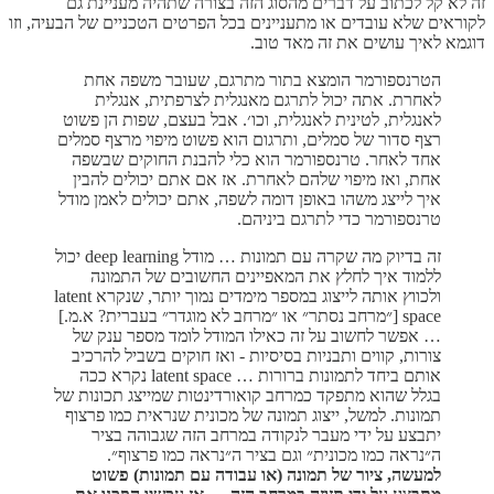
זה לא קל לכתוב על דברים מהסוג הזה בצורה שתהיה מעניינת גם
לקוראים שלא עובדים או מתעניינים בכל הפרטים הטכניים של הבעיה, וזו
דוגמא לאיך עושים את זה מאד טוב.
הטרנספורמר הומצא בתור מתרגם, שעובר משפה אחת
לאחרת. אתה יכול לתרגם מאנגלית לצרפתית, אנגלית
לאנגלית, לטינית לאנגלית, וכו׳. אבל בעצם, שפות הן פשוט
רצף סדור של סמלים, ותרגום הוא פשוט מיפוי מרצף סמלים
אחד לאחר. טרנספורמר הוא כלי להבנת החוקים שבשפה
אחת, ואז מיפוי שלהם לאחרת. אז אם אתם יכולים להבין
איך לייצג משהו באופן דומה לשפה, אתם יכולים לאמן מודל
טרנספורמר כדי לתרגם ביניהם.
זה בדיוק מה שקרה עם תמונות … מודל deep learning יכול
ללמוד איך לחלץ את המאפיינים החשובים של התמונה
ולכווץ אותה לייצוג במספר מימדים נמוך יותר, שנקרא latent
space [״מרחב נסתר״ או ״מרחב לא מוגדר״ בעברית? א.מ.]
… אפשר לחשוב על זה כאילו המודל לומד מספר ענק של
צורות, קווים ותבניות בסיסיות - ואז חוקים בשביל להרכיב
אותם ביחד לתמונות ברורות … latent space נקרא ככה
בגלל שהוא מתפקד כמרחב קואורדינטות שמייצג תכונות של
תמונות. למשל, ייצוג תמונה של מכונית שנראית כמו פרצוף
יתבצע על ידי מעבר לנקודה במרחב הזה שגבוהה בציר
ה״נראה כמו מכונית״ וגם בציר ה״נראה כמו פרצוף״.
למעשה, ציור של תמונה (או עבודה עם תמונות) פשוט