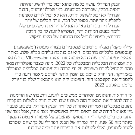
הבנק הפדרלי עושה כל מה שהוא יכול כדי להשיג ״נחיתה
יחסית-רכה״, שכרוכה בסיכונים. כמו שכולנו יודעים, הבנק
הפדרלי לא יכול לשתול תירס. הוא לא יכול לגרום לספינות
להפליג מהר יותר. בסופו של דבר, ארגז הכלים של יו״ר
הפדרל ריזרב ג׳רום פאוול הוא להוריד את המשקפיים שלו
ולומר בפנים חמורות ״
היי,
תפסיקו לקנות כל כך הרבה
דברים
״, בניסיון לנרמל את הכוחות של היצע וביקוש.
קיילה סקנלון מעלה סרטונים שמסבירים בצורה מעולה (ומשעשעת)
קונספטים כלכליים מורכבים. היא גם כותבת עליהם בבלוג שלה. באחד
המאמרים/סרטונים שלה היא טבעה את המונח Vibecession כדי לתאר
את המציאות הכלכלית המבלבלת של 2022, מונח שצבר פופולריות מאד
מהר והתחיל להיות בשימוש על ידי הרבה מהעיתונות הכלכלית המובילה
באמריקה. הניו יורק טיימס גם הזמין אותה לפרסם מאמר דיעה כדי
להסביר את הקונספט הזה. הציטוט הזה הוא מהמאמר שלה בניו יורק
טיימס באוגוסט 2022.
אי הוודאות והנתונים הסותרים ממשיכים להגיע, וחשבתי שזו הזדמנות
טובה להזכיר את המאמר הזה בשבוע שבו השוק חווה טלטלות בעקבות
נתונים מבלבלים ואמירות סותרות של יו״ר הבנק הפדרלי. בשבוע שעבר
ג׳יי פאוואל הודה שהם רואים ירידה באינפלציה מצד אחד, אבל מצד שני
התפרסם ביום שישי דו״ח תעסוקה שהצביע על שיעור האבטלה הנמוך
ביותר מזה 50 שנה, וגרר אמירה של הבנק הפדרלי על כך שהם יצטרכו
להגיב לנתונים, ואולי להעלות את הריבית יותר ממה שתכננו.