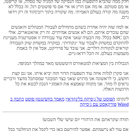
חלק ממה שהביא לתופעות כמו הנסיקה של המניה של טסלה, או קריפטו,
או מם סטוקס. אז מה אם הרץ או איי אם סי פושטים רגל, זה בכלל לא
משנה מה קורה בעולם האמיתי. מה שקורה בתוך רוביןהוד זה רק וידאו
גיים.
אז למה שזה יהיה אחרת כשהם מתחילים לעבוד? המנהלים והאנשים
שהם עובדים איתם, הם לא אנשים אמיתיים. זה רק אוואטארים. אולי
הם NPC בכלל. מה הבעיה שאני אקח עוד עבודה? זו אסטרטגיה מעניינת
להתקדם במשחק ולצבור עוד ״נקודות״. במקרה במשחק שוק העבודה
קוראים לנקודות דולרים. אני עובד על פרוייקט, אבל אין לו באמת
משמעות בעולם. זה הכל וידאו-גיים.
הגבולות בין המציאות למטאוורס היטשטשו מאד במהלך המגיפה.
אני סקרן לגלות איזה עוד השפעות הדור הזה יביא איתו. אני גם קצת
חושש, כי לראשונה אני מרגיש שאני בצד המבוגר שמסתכל מהצד ודברים
נראים לו מוזר. אני מקווה שאמצא את האמוג׳י הנכון לבטא את כל
הרגשות האלה.
לינקים:
הפוסט של ג׳סיקה בלינקדאין
מאמר בוושינגטון פוסט
כתבה ב
Wired
פודקאסט עם ג׳סיקה
תודה שקראתם את הרהורי יום שישי שלי השבוע!
אם עוד לא נרשמתם, אפשר להירשם כאן כדי לקבל את הניוזלטר בכל