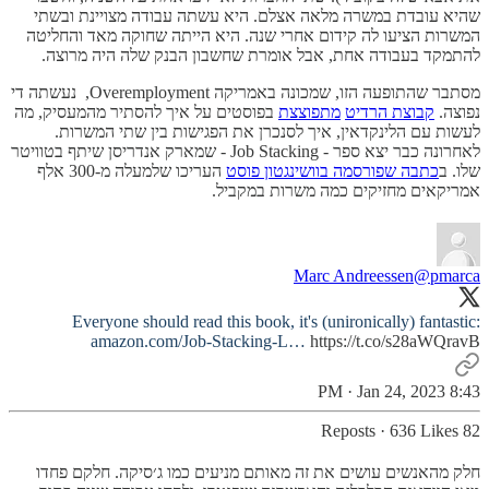
שהיא עובדת במשרה מלאה אצלם. היא עשתה עבודה מצויינת ובשתי
המשרות הציעו לה קידום אחרי שנה. היא הייתה שחוקה מאד והחליטה
להתמקד בעבודה אחת, אבל אומרת שחשבון הבנק שלה היה מרוצה.
מסתבר שהתופעה הזו, שמכונה באמריקה Overemployment, נעשתה די
נפוצה.
קבוצת הרדיט
מתפוצצת
בפוסטים על איך להסתיר מהמעסיק, מה
לעשות עם הלינקדאין, איך לסנכרן את הפגישות בין שתי המשרות.
לאחרונה כבר יצא ספר - Job Stacking - שמארק אנדריסן שיתף בטוויטר
שלו. ב
כתבה שפורסמה בוושינגטון פוסט
העריכו שלמעלה מ-300 אלף
אמריקאים מחזיקים כמה משרות במקביל.
Marc Andreessen
@pmarca
Everyone should read this book, it's (unironically) fantastic:
amazon.com/Job-Stacking-L…
https://t.co/s28aWQravB
8:43 PM · Jan 24, 2023
·
636 Likes
82 Reposts
חלק מהאנשים עושים את זה מאותם מניעים כמו ג׳סיקה. חלקם פחדו