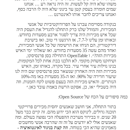
משהו שלא היה קל לעשות. זה היה נראה רע … אנחנו
שמים חומרה בעסק קטן עד בינוני שלא היה לו הרבה כסף,
ואנחנו צריכים לחבר אותו לאינטרנט …
בנקודה מסויימת עברנו על הפרודוקטיביות של אנשי
המכירות, והמודל שלנו כרק התחלנו להגדיל את העסק היה
שכל איש מכירות היה צריך לסגור ארבע מסעדות בחודש.
ובאותו זמן עלינו ל-7.7, אז הרגשנו די טוב. ואז בישיבת
דירקטוריון, הם הניחו את הרשימה של כל אנשי המכירות,
ואחד מהם עשה 35 מסעדות בחודש. ואז שאלתי ״מי האיש
מכירות הזה?״. ו OpenTable התחילה בסן פרנסיסקו,
ושיחקנו משחק מקומי. לא הלכנו בבת אחת לכל המקומות,
בנינו נזילות עיר אחרי עיר. בכל מקרה, באותו זמן, האיש
מכירות הזה היה האחרון שנשאר בסן פרנסיסקו שם היה לנו
שיעור חדירה של 90%. ואז ה-35 מסעדות באו מה-10%
הנותרים. והאיש מכירות הזה בעצם פשוט לקח הזמנות. וזה
היה בשבילי ״או, כן, אפקט הרשת באמת עובד כאן.״
כמה סיפורים על הכח של Open Source:
בתור התחלה, אני חושב שאנשים יחסית מכירים פרוייקטי
תוכנה גדולים, לינוקס הוא הכי ידוע מהם. זה קיים כבר מעל
20 שנים. זו בבירור מערכת ההפעלה הכי נפוצה בעולם. ומה
שאנשים אולי לא יודעים על זה זה שהרבה אנשי מחשבים
מאמינים שהיא הכי בטוחה.
וזה קצת בניגוד לאינטואיציה -