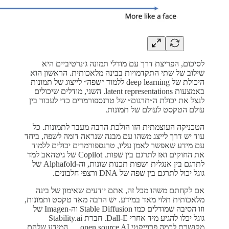
לסיכום, הפריצת דרך עם מודלי תמונה ג׳נרטיביים היא
שילוב של שתי התקדמויות בבינה מלאכותית. הראשון הוא
היכולת של deep learning ללמוד ״שפה״ לייצוג של תמונות
באמצעות latent representations. השני, מודלים שיכולים
לנצל את יכולת ה״תרגום״ של טרנספורמרים כדי לעבור בין
עולם הטקסט לעולם של תמונות.
הטכניקה העוצמתית הזו הולכת הרבה מעבר לתמונות. כל
עוד יש דרך לייצג משהו עם מבנה שנראה דומה לשפה, ביחד
עם מידע שאפשר לאמן עליו, טרנספורמרים יכולים ללמוד
את החוקים ואז לתרגם בין שפות. Copilot של גיטהאב למד
לתרגם בין אנגלית ושפות תכנות שונות, וה-Alphafold של
גוגל יכול לתרגם בין שפה של DNA ורצפי חלבונים.
אם לקחתם משהו מכל זה, אתם יודעים שאימון של בינה
מלאכותית תלוי מאד במידע. יש הרבה מאד טקסט ותמונות,
וזו הסיבה שמודלים כמו Stable Diffusion וה-Imagen של
גוגל יכלו להגיע מיד אחרי Dall-E. חברת Stability.ai
מקושרת לכמה פרוייקטי open source AI … המידע שלהם