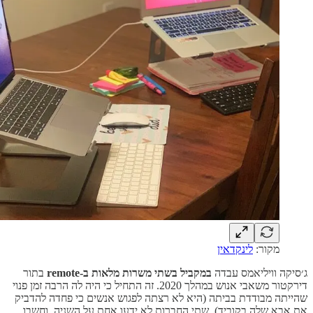
מקור:
לינקדאין
ג׳סיקה וויליאמס עבדה
במקביל בשתי משרות מלאות ב-remote
בתור
דירקטור משאבי אנוש במהלך 2020. זה התחיל כי היה לה הרבה זמן פנוי
שהייתה מבודדת בביתה (היא לא רצתה לפגוש אנשים כי פחדה להדביק
את אבא שלה בקוביד). שתי החברות לא ידעו אחת על השניה, וחשבו