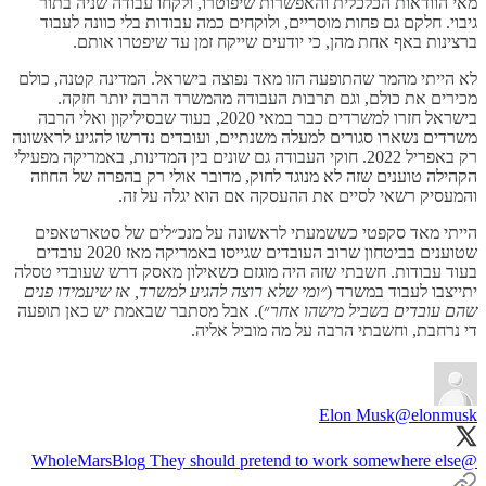
מאי הוודאות הכלכלית והאפשרות שיפוטרו, ולקחו עבודה שניה בתור
גיבוי. חלקם גם פחות מוסריים, ולוקחים כמה עבודות בלי כוונה לעבוד
ברצינות באף אחת מהן, כי יודעים שייקח זמן עד שיפטרו אותם.
לא הייתי מהמר שהתופעה הזו מאד נפוצה בישראל. המדינה קטנה, כולם
מכירים את כולם, וגם תרבות העבודה מהמשרד הרבה יותר חזקה.
בישראל חזרו למשרדים כבר במאי 2020, בעוד שבסיליקון ואלי הרבה
משרדים נשארו סגורים למעלה משנתיים, ועובדים נדרשו להגיע לראשונה
רק באפריל 2022. חוקי העבודה גם שונים בין המדינות, באמריקה מפעילי
הקהילה טוענים שזה לא מנוגד לחוק, מדובר אולי רק בהפרה של החוזה
והמעסיק רשאי לסיים את ההעסקה אם הוא יגלה על זה.
הייתי מאד סקפטי כששמעתי לראשונה על מנכ״לים של סטארטאפים
שטוענים בביטחון שרוב העובדים שגייסו באמריקה מאז 2020 עובדים
בעוד עבודות. חשבתי שזה היה מוגזם כשאילון מאסק דרש שעובדי טסלה
יתייצבו לעבוד במשרד (
״ומי שלא רוצה להגיע למשרד, אז שיעמידו פנים
שהם עובדים בשביל מישהו אחר
״). אבל מסתבר שבאמת יש כאן תופעה
די נרחבת, וחשבתי הרבה על מה מוביל אליה.
Elon Musk
@elonmusk
They should pretend to work somewhere else
@WholeMarsBlog