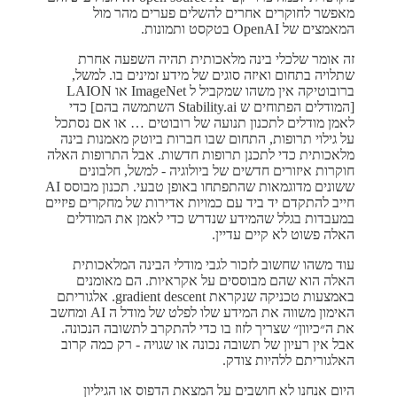
מאפשר לחוקרים אחרים להשלים פערים מהר מול
המאמצים של OpenAI בטקסט ותמונות.
זה אומר שלכלי בינה מלאכותית תהיה השפעה אחרת
שתלויה בתחום ואיזה סוגים של מידע זמינים בו. למשל,
ברובוטיקה אין משהו שמקביל ל ImageNet או LAION
[המודלים הפתוחים ש Stability.ai השתמשה בהם] כדי
לאמן מודלים לתכנון תנועה של רובוטים … או אם נסתכל
על גילוי תרופות, התחום שבו חברות ביוטק מאמנות בינה
מלאכותית כדי לתכנן תרופות חדשות. אבל התרופות האלה
חוקרות איזורים חדשים של ביולוגיה - למשל, חלבונים
ששונים מדוגמאות שהתפתחו באופן טבעי. תכנון מבוסס AI
חייב להתקדם יד ביד עם כמויות אדירות של מחקרים פיזיים
במעבדות בגלל שהמידע שנדרש כדי לאמן את המודלים
האלה פשוט לא קיים עדיין.
עוד משהו שחשוב לזכור לגבי מודלי הבינה המלאכותית
האלה הוא שהם מבוססים על אקראיות. הם מאומנים
באמצעות טכניקה שנקראת gradient descent. אלגוריתם
האימון משווה את המידע שלו לפלט של מודל ה AI ומחשב
את ה״כיוון״ שצריך לזוז בו כדי להתקרב לתשובה הנכונה.
אבל אין רעיון של תשובה נכונה או שגויה - רק כמה קרוב
האלגוריתם ללהיות צודק.
היום אנחנו לא חושבים על המצאת הדפוס או הגיליון