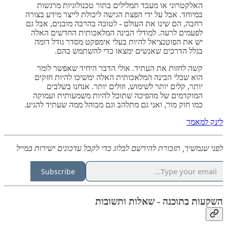
האלקטרוני או מעבד תמלילים בתור טכנולוגיות מרגשות
במיוחד. אבל על ידי הפצת הגישה ליכולת לייצר מידע בצורה
רחבה, הם שינו את העולם - לטובה בהרבה מובנים, אבל גם
לפעמים לרעה. למודלי הבינה המלאכותית החדשים האלה
יש את הפוטנציאל להיות בעלי אימפקט מסדר גודל דומה
בגלל הדרכים שאנשים ימצאו כדי להשתמש בהם.
קשה לחזות את העתיד. אולי הדבר היחיד שאפשר לומר
הוא שכלי הבינה המלאכותית האלה ימשיכו להיות חזקים
יותר, קלים יותר לשימוש, וזולים יותר. אנחנו בשלבים
המוקדמים של מהפיכה שתוכל להיות משמעותית ועמוקה
כמו חוק מור, ואני גם מתלהב וגם מבוהל ממה שעתיד להגיע.
לינק למאמר
לפני שנמשיך, תזכורת להירשם לבלוג כדי לקבל עדכונים ישירות במייל
Subscribe
השקעות בתוכנה - שאלות ותשובות