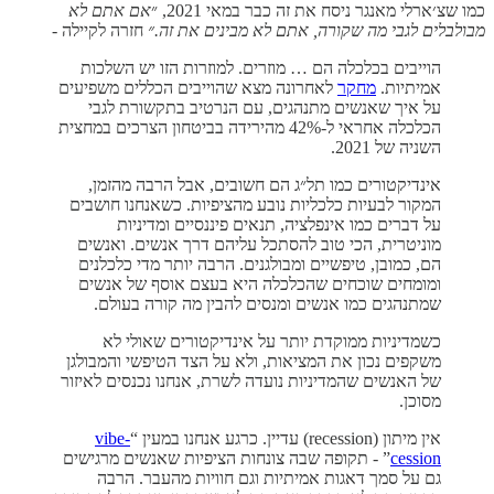
כמו שצ׳ארלי מאנגר ניסח את זה כבר במאי 2021, ״
אם אתם לא
מבולבלים לגבי מה שקורה, אתם לא מבינים את זה.״
חזרה לקיילה -
הוייבים בכלכלה הם … מוזרים. למוזרות הזו יש השלכות
אמיתיות.
מחקר
לאחרונה מצא שהוייבים הכללים משפיעים
על איך שאנשים מתנהגים, עם הנרטיב בתקשורת לגבי
הכלכלה אחראי ל-42% מהירידה בביטחון הצרכים במחצית
השניה של 2021.
אינדיקטורים כמו תל״ג הם חשובים, אבל הרבה מהזמן,
המקור לבעיות כלכליות נובע מהציפיות. כשאנחנו חושבים
על דברים כמו אינפלציה, תנאים פיננסיים ומדיניות
מוניטרית, הכי טוב להסתכל עליהם דרך אנשים. ואנשים
הם, כמובן, טיפשיים ומבולגנים. הרבה יותר מדי כלכלנים
ומומחים שוכחים שהכלכלה היא בעצם אוסף של אנשים
שמתנהגים כמו אנשים ומנסים להבין מה קורה בעולם.
כשמדיניות ממוקדת יותר על אינדיקטורים שאולי לא
משקפים נכון את המציאות, ולא על הצד הטיפשי והמבולגן
של האנשים שהמדיניות נועדה לשרת, אנחנו נכנסים לאיזור
מסוכן.
אין מיתון (recession) עדיין. כרגע אנחנו במעין “
vibe-
cession
” - תקופה שבה צונחות הציפיות שאנשים מרגישים
גם על סמך דאגות אמיתיות וגם חוויות מהעבר. הרבה