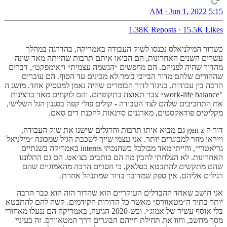
5:15 AM · Jun 1, 2022
1.38K Reposts
·
15.5K Likes
כשדור המילניאלס נכנסו לשוק העבודה באמריקה, בהדרגה במהלך
עשרים השנים האחרונות, הם הביאו איתם תרבות שהייתה מאד שונה
מהדור שהיה לפניהם. הם מחפשים ״הגשמה עצמית״ ו״אימפקט״, דברים
שההורים שלהם מדור הבייבי בומר לא מבינים עד הסוף. הם עוברים
הרבה בין עבודות, בניגוד לדור הבומרים שהיה נאמן למעסיק אחד. מושג ה
"work-life balance״ צבר תאוצה בתקופתם, והם לוקחים מאד ברצינות
את התחביבים שלהם לצד העבודה - קולים פולי קפה בסגנון הגל השלישי,
מקליטים פודאקסטים, מארגנים סדנאות להכנת דים סאם.
דור ה gen z גם מביא איתו תרבות והרגלים שישנו את שוק העבודה,
וייראו מוזר למבוגרים יותר. אני עצמי שייך לשכבת הגיל שמכונה ״מילניאל
גריאטרי״, והייתי מאד מבולבל כשחנכתי interns באמריקה בשנתיים
האחרונות. לא הצלחתי להבין מה הם כותבים בצ׳אט. הם גם התלוננו
שהם מתקשים להתבטא בסלאק, כי חסרים הרבה מהאמוג׳ים שהם
רגילים אליהם. אין ספק שמדובר בדור שמתנהל אחרת.
אני חושב שאחד ההבדלים העיקריים הוא שהדור הזה הוא כבר הרבה
יותר בתוך ה״מטאוורס״ מאשר כל הדורות הקודמים. קשה להם להתבטא
בלי אוסף עשיר של אמוג׳י. וכש-2020 הגיעה, באמריקה הם ננעלו מאחורי
מסך מחשב, וחוו את תחילת חייהם הבוגרים דרך המטאוורס. זה בעיניי