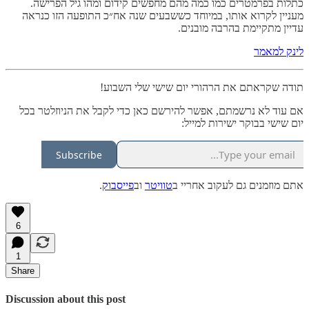
כתלות בפרמטרים כמו כמה מהם מחפשים קידום ומהו גיל הפרישה.
מעניין לקרוא אותו, במיוחד כששבעים שנה אח״כ התופעה הזו כנראה
עדיין מתקיימת בהרבה מובנים.
לינק למאמר
תודה שקראתם את הרהורי יום שישי שלי השבוע!
אם עוד לא נרשמתם, אפשר להירשם כאן כדי לקבל את הניוזלטר בכל
יום שישי בבוקר ישירות למייל:
Subscribe
אתם מוזמנים גם לעקוב אחריי ב
טוויטר
וב
פייסבוק
.
6
1
Share
Discussion about this post