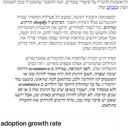
הראשונות להכריז על פיטורי עובדים. הנה ההסבר שהמנכ״ל טובי לאטקה
הציג ב
מכתב
שלו:
״כשמגיפת הקוביד הגיעה, כמעט כל פעילות המסחר עברה
לאינטרנט בגלל הנחיות הסגר.
הביקוש ל shopify הרקיע
שחקים
. כדי לעזור לסוחרים, זרקנו את התכניות המקוריות
שלנו והשקנו כל מה שיכולנו כדי לעזור להם. זה היה קשה,
אבל אנחנו יודעים בוודאות שיותר עסקי מסחר שרדו את
המגיפה בזכות העבודה שעשינו בתקופה ההיא, וזוהי בדיוק
ליבת המשימה שלנו.
תמיד היינו חברה שלוקחת את ההימורים אסטרטגיים
הגדולים שהמוכרים אצלנו מצפים מאיתנו - זהו בסיס
ההצלחה שלנו.
לפני המגיפה, צמיחה ב-ecommerce הייתה
יציבה וצפויה. האם הזינוק הזה היה אמור להיות זמני או
הסטטוס קוו החדש? ולכן, בהתאם למה שראינו, ביצענו עוד
״הימור״: על כך שהחלק היחסי של דולרים ב-ecommerce
ולא במסחר פיזי, ישמור באופן יציב על הזינוק שלו 5 או 10
שנים קדימה. לא יכולנו להיות בטוחים באותו זמן, אבל ידענו
שאם יש סיכוי שזה נכון, נהיה חייבים להרחיב את החברה
בהתאם.