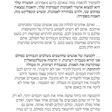
להמשיך להאמין במה שאתם כרגע מאמינים.
המטרה שלך
היא למצוא אישור לאמונות העמוקות שלך, והאמת נמצאת
במקום שני, ולרוב בסתירה לאמונות. וכשיש קונפליקט כזה,
האמת מפסידה.
… ואתם אוהבים לבלות זמן עם אנשים שכבר מסכימים
איתכם. אתם לא רוצים לשמוע ביקורת על ההשקפות
שלכם כי זה מכאיב לכם. במקום להרגיש שמישהו רק בועט
במכונה שלכם, כמו בשלבים הגבוהים של הסולם, אתם
מרגישים שמישהו בועט בכם. כי אתם מרגישים שהרעיון
הוא חלק מכם.
…
לקבוצה של אנשים שחושבים בשלבים הגבוהים בסולם
אני קורא מעבדת רעיונות. זו תרבות אינטלקטואלית
שמקדשת את האמת. במעבדת רעיונות, זה מעולה
להתווכח.
זה מקובל להגיד ״אני לא יודע/ת״, זה יגרום לכם
להיראות חכמים. לבטא יותר ביטחון עצמי מאשר הידע
שלכם אמור להצדיק, זה לא מקובל. אתם מאבדים אמינות.
ולשנות את דעתכם זה מעולה. ואי הסכמה - אף אחד לא
לוקח את זה באופן אישי.
והקבוצה הזו ביחד עושה אחד את השני חכמים יותר, לא רק
על ידי זה שהם מצביעים על פגמים אחד אצל השני, ואדם
אחד מגלה תובנה, וכולם יכולים לפתח אותה. אתם גם
עוזרים אחד לשני להישאר בשלב גבוה בסולם, כי יש נטיה