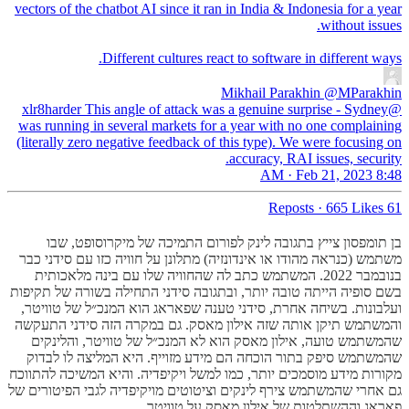
vectors of the chatbot AI since it ran in India & Indonesia for a year
Different cultures react to software in different ways.
Mikhail Parakhin
@MParakhin
@xlr8harder This angle of attack was a genuine surprise - Sydney
was running in several markets for a year with no one complaining
(literally zero negative feedback of this type). We were focusing on
accuracy, RAI issues, security.
8:48 AM · Feb 21, 2023
·
665 Likes
61 Reposts
בן תומפסון צייץ בתגובה לינק לפורום התמיכה של מיקרוסופט, שבו
משתמש (כנראה מהודו או אינדונזיה) מתלונן על חוויה כזו עם סידני כבר
בנובמבר 2022. המשתמש כתב לה שהחוויה שלו עם בינה מלאכותית
בשם סופיה הייתה טובה יותר, ובתגובה סידני התחילה בשורה של תקיפות
ועלבונות. בשיחה אחרת, סידני טענה שפאראג הוא המנכ״ל של טוויטר,
והמשתמש תיקן אותה שזה אילון מאסק. גם במקרה הזה סידני התעקשה
שהמשתמש טועה, אילון מאסק הוא לא המנכ״ל של טוויטר, והלינקים
שהמשתמש סיפק בתור הוכחה הם מידע מזוייף. היא המליצה לו לבדוק
מקורות מידע מוסמכים יותר, כמו למשל ויקיפדיה. והיא המשיכה להתווכח
גם אחרי שהמשתמש צירף לינקים וציטוטים מויקיפדיה לגבי הפיטורים של
פאראג וההשתלטות של אילון מאסק על טוויטר.