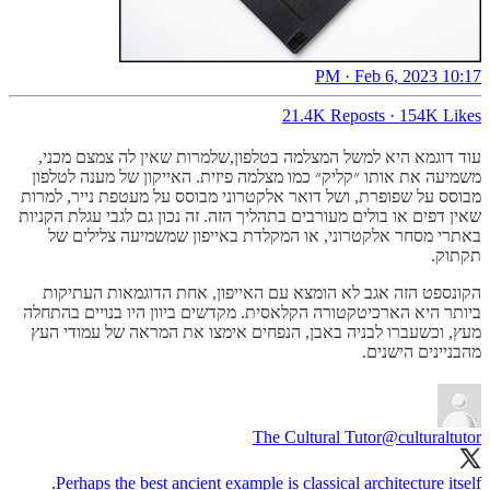
10:17 PM · Feb 6, 2023
21.4K Reposts
·
154K Likes
עוד דוגמא היא למשל המצלמה בטלפון,שלמרות שאין לה צמצם מכני,
משמיעה את אותו ״קליק״ כמו מצלמה פיזית. האייקון של מענה לטלפון
מבוסס על שפופרת, ושל דואר אלקטרוני מבוסס על מעטפת נייר, למרות
שאין דפים או בולים מעורבים בתהליך הזה. זה נכון גם לגבי עגלת הקניות
באתרי מסחר אלקטרוני, או המקלדת באייפון שמשמיעה צלילים של
תקתוק.
הקונספט הזה אגב לא הומצא עם האייפון, אחת הדוגמאות העתיקות
ביותר היא הארכיטקטורה הקלאסית. מקדשים ביוון היו בנויים בהתחלה
מעץ, וכשעברו לבניה באבן, הנפחים אימצו את המראה של עמודי העץ
מהבניינים הישנים.
The Cultural Tutor
@culturaltutor