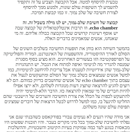
טבעית להיסחף למטה. אבל הקבוצה תצביע על זה ותקפיד
להשמיע לך השקפות עולם שונות, ולמנוע ממך להיסחף
לצורת חשיבה של שלב נמוך. זו כמו קבוצת תמיכה.
קבוצה של חשיבת שלב-נמוך, יש לנו מילה בשביל זה. זה
echo chamber.
וזו תרבות אינטלקטואלית של קבוצה שבה
יש אוסף רעיונות קדושים שכל הקבוצה כבולה אליהם. זה מי
שאנחנו, אנשים שמאמינים בדברים האלה.
בהמשך השיחה הוא בוחן את תופעות החשיבה בשלבים השונים של
הסולם לאורך ההיסטוריה, וההשפעות של האינטרנט, המדיה והפוליטיקה
על הפרספקטיבה הזו בעשורים האחרונים. הוא מציע בסוף מסגרת
שמנסה להגדיר מה לגיטימי ואיפה למתוח את הגבול. יש התנהגויות
שלב-נמוך שהן אידיוטיות לטענתו אבל צריכות להיחשב לגיטימיות, כמו
למשל אנשים שנמצאים בשלב נמוך של הסולם ומתעקשים לנעול את
עצמם בתוך echo chamber של אנשים שחושבים בדיוק כמוהם. הם לא
רוצים להגיע להרצאה שתציג דעות מנוגדות לשלהם, ולא ירצו אפילו
להיות חברים של מי שמאזין להרצאה כזו. הדבר הלא-לגיטימי יהיה
להתעקש לכפות על הכלל את צורת החשיבה והערכים של ה״שבט״ שהם
החליטו להינעל בו, כמו למשל לדרוש לבטל הרצאות של דוברים שמציגים
תפיסת עולם שונה משלהם.
אני מודה שהיו רגעים לא נעימים עבורי בפודקאסט כשהבנתי שגם אני
נפלתי לחשיבת שלב-נמוך בכל מיני מקרים בעבר. והיו תובנות שפשוט היו
מבאסות בנוגע לעד כמה עמוקות בעיות הקיטוב והשבטיות, וההשלכות