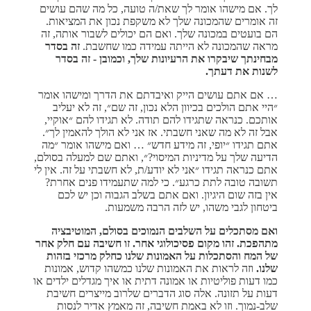
לך. אם מישהו אומר לך שאת/ה טועה, כל מה שהם עושים
זה אומרים שהמכונה שלך לא משקפת נכון את המציאות.
הם בועטים במכונה שלך. ואם הם יכולים לשבור אותה, זה
מראה שהמכונה לא הייתה עמידה כמו שחשבת.
זה בסדר
מבחינתך שיבקרו את הרעיונות שלך, וכמובן - זה בסדר
לשנות את דעתך.
… אם אתם עושים הייק ואיבדתם את הדרך ומישהו אומר
״היי אתם הולכים בכיוון הלא נכון, זה שם״, זה לא יעליב
אותכם. כנראה שתגידו להם תודה. לא תגידו להם ״אוקיי,
אבל זה לא מה שאני חשבתי. אז אני לא הולך להאמין לך״.
אתם תגידו ״יופי, זה מידע חדש״ … ואם מישהו אומר ״מה
הדיעה שלך על מדיניות המיסוי?״, ואתם שם למעלה בסולם,
אתם כנראה תגידו ״אני לא יודע/ת, לא חשבתי על זה. אין לי
תשובה טובה לתת כרגע״. כי למה שתעמידו פנים אחרת?
אין בזה שום היגיון. ואם אתם בשלב הגבוה וכן יש לכם
ביטחון לגבי משהו, יש לזה הרבה משמעות.
ואם מסתכלים על השלבים הנמוכים בסולם, המוטיבציה
מתהפכת. זהו מקום פסיכולוגי אחר. זו חשיבה עם חלק אחר
של המח והסתכלות על האמונות שלנו כחלק מרכזי בזהות
שלנו.
וזה לראות את האמונות שלנו כמשהו קדוש, אמונות
כמו דעות פוליטיות או אמונה דתית או איך מגדלים ילדים או
דעות על תזונה. אלה סוג הדברים שלרוב מייצרים חשיבת
שלב-נמוך. וזו לא באמת חשיבה, זה מאמץ אדיר לנסות