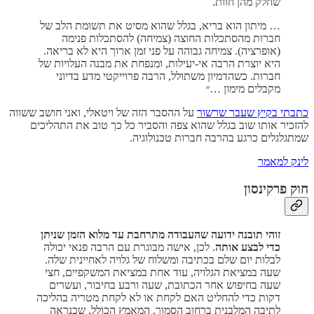
שחלק מהן חוות.
… מיתון הוא בריא, בגלל שהוא מסיט את תשומת הלב של
חברות מהסתכלות החוצה (צמיחה) להסתכלות פנימה
(אופרציה). צמיחה גבוהה על פני זמן ארוך היא לא בריאה.
היא יוצרת הרבה אי-יעילות, ומנפחת את מבנה העלויות של
חברות. כשהדמיון משתולל, הרבה פרוייקטי מדע בדיוני
מקבלים מימון …
״
כתבתי בקיץ שעבר שרשור
על ההסבר הזה של ויטאלי, ואני חושב ששווה
להזכיר אותו שוב בגלל שהוא צפה והסביר כל כך טוב את התהליכים
שמתגלגלים כרגע בהרבה חברות טכנולוגיה.
לינק למאמר
חוק פרקינסון
זוהי תובנה ידועה שהעבודה מתרחבת עד מלוא הזמן שניתן
כדי לבצע אותה
. לכן, אישה מבוגרת עם הרבה פנאי יכולה
לבלות יום שלם בכתיבה ומשלוח של גלויה לאחיינית שלה.
שעה במציאת הגלויה, עוד אחת במציאת המשקפיים, חצי
שעה בחיפוש אחר הכתובת, שעה ורבע בחיבור, ועשרים
דקות כדי להחליט האם לקחת או לא לקחת מטריה בהליכה
לתיבה המלבנית ברחוב הסמוך. המאמץ הכולל, שכנראה