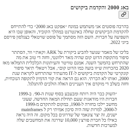
באג 2000 והקדמת ביקושים
בהרבה פוסטים אני משתמש במונח ״אפקט באג 2000״ כדי להתייחס
להקדמת הביקושים שחלה באינטרנט במהלך הקוביד, והאופן שבו היא
השפיעה על חברות. השם הזה מסתמך על פוסט שויטאלי כצנלסון פירסם
ביוני 2022.
בליבו של מאמר שנועד להביע ביקורת על ARK וקאת׳י ווד, הסתתר
סיפור מתקופת הדוט קום שהיה מאד רלוונטי, וחזה די טוב את מה
שהתרחש בהמשך השנה. אמנם טוויטר והעיתונות הכלכלית התמלאו מאז
2020 בהכרזות ש״זו בועה כמו הדוט קום״, אבל ויטאלי תיאר סיפור
קונקרטי של הקדמת ביקושים ל-IT מהעתיד שהתרחש לקראת שנת
2000, ואותו לא הכרתי. הוא גם הראה את קווי הדמיון לתקופה הנוכחית,
וחזה בשלב די מוקדם איך העניינים האלה הולכים להתגלגל.
״השוק כבר היה רותח ומבעבע בסוף שנות ה-90׳. ב-1999
חברות היו מודאגות שעם תחילת המאה החדשה, שעוני
מחשב יילכו בחזרה ל-1900, במקום להתקדם מ-1999
ל-2000. למרות שזה היה סיכון אמיתי רק ל mainframes
ישנים, זה יצר צונאמי של שדרוגים בכל מקום. זה היה נראה
כאילו כל חברת פורצ׳ן 10,000 שדרגה את המחשבים שלה
למערכות חדשות.