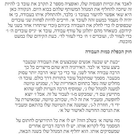
לאבד את זכויות הפנסיה שלו, ואופציה מספר 2 תקרב את עובד ב׳ להיות
זה שיזכה להחליף את המנהל המשותף שלהם בבוא היום. הנקודה כאן
היא שאי אפשר להיעזר בעובד ג׳ בלבד, ולהתחלק איתו בעבודה, כי אז
יהיה לו מעמד כמעט זהה לעובד א׳. חייבים להיות לפחות שני עובדים
שכפופים לו כדי לחלק את העבודה ביניהם (וכדי שיתחרו אחד בשני על
קידום). כשאחד מהם יתלונן על עודף עבודה, עובד א׳ יגייס עובדים ה׳ ו׳
כדי לעזור לג׳, ועובדים ז׳ ח׳ כדי לעזור לד׳. כעת הקידום שלו כמעט
מובטח.
חוק הכפלת כמות העבודה
״כעת יש שבעה אנשים שמבצעים את העבודה שבעבר
ביצע עובד א׳ לבד. האירוניה היא שהם מייצרים כל כך
הרבה עבודה אחד לשני, עד כדי כך שא׳ הרבה יותר עסוק
מבעבר. מסמך שמתקבל עובר בתורות דרך כולם. עובד ה׳
מחליט שזה נופל בתחום האחריות של ו׳, שמגיש טיוטה
למענה למנהל שלו ג׳, שמוסיף הרבה הערות לפני שהוא
מתייעץ עם ד׳, שמבקש מ-ז׳ לעבור על זה. אבל ז׳ יוצא
לחופשה, ומעביר את זה ל-ח׳, שכותב טיוטה, שמאושרת על
ידי ד׳, חוזרת ל-ג׳, שמשנה את הטיוטה שלו בהתאם ומעביר
את הגרסה החדשה לאישור של א׳.
מה עושה א׳ בשלב הזה? יש לו את כל התירוצים לחתום על
המסמך בלי לקרוא אותו. יש לו הרבה דברים אחרים
שמעסיקים אותו. הוא יחליף את המנהל שלו בשנה הבאה,