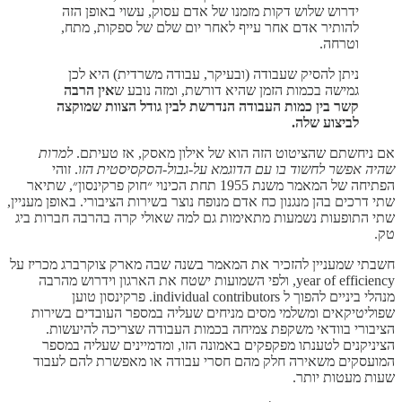
ידרוש שלוש דקות מזמנו של אדם עסוק, עשוי באופן הזה
להותיר אדם אחר עייף לאחר יום שלם של ספקות, מתח,
וטרחה.
ניתן להסיק שעבודה (ובעיקר, עבודה משרדית) היא לכן
גמישה בכמות הזמן שהיא דורשת, ומזה נובע ש
אין הרבה
קשר בין כמות העבודה הנדרשת לבין גודל הצוות שמוקצה
לביצוע שלה.
אם ניחשתם שהציטוט הזה הוא של אילון מאסק, אז טעיתם.
למרות
שהיה אפשר לחשוד בו עם הדוגמא על-גבול-הסקסיסטית הזו
. זוהי
הפתיחה של המאמר משנת 1955 תחת הכינוי ״חוק פרקינסון״, שתיאר
שתי דרכים בהן מנגנון כח אדם מנופח נוצר בשירות הציבורי. באופן מעניין,
שתי התופעות נשמעות מתאימות גם למה שאולי קרה בהרבה חברות ביג
טק.
חשבתי שמעניין להזכיר את המאמר בשנה שבה מארק צוקרברג מכריז על
year of efficiency, ולפי השמועות ישטח את הארגון וידרוש מהרבה
מנהלי ביניים להפוך ל individual contributors. פרקינסון טוען
שפוליטיקאים ומשלמי מסים מניחים שעליה במספר העובדים בשירות
הציבורי בוודאי משקפת צמיחה בכמות העבודה שצריכה להיעשות.
הציניקנים לטענתו מפקפקים באמונה הזו, ומדמיינים שעליה במספר
המועסקים משאירה חלק מהם חסרי עבודה או מאפשרת להם לעבוד
שעות מעטות יותר.