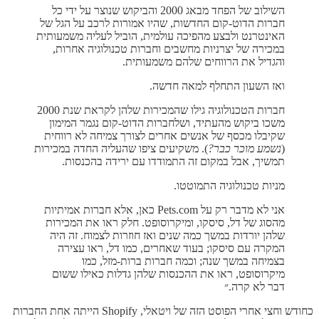
השילוב של הפחד מבאג 2000 והביקוש שנוצר על ידי כל
חברות הדוט-קום החדשות, שהיו אמורות לרכב על הגל של
האינטרנט ולבצע מהפיכה עולמית, הוביל לעליה משמעותית
במכירה של יצרניות מחשבים וחברות טכנולוגיה אחרות,
והגדיל את הרווחים שלהם משמעותית.
ואז השעון התחלף למאה חדשה.
חברות הטכנולוגיה גילו שהמכירות שלהן לקראת שנת 2000
משכו ביקוש מהעתיד, ושלחברות הדוט-קום נגמר המימון
שקיבלו מכסף של אנשים אחרים לצורך צמיחה לא רווחית
(
נשמע מוכר כבר?
). משקיעים ציפו שהעליה החדה במכירות
תמשיך, אבל במקום זה התמודדו עם ירידה בהכנסות.
מניות טכנולוגיה התמוטטו.
אני לא מדבר רק על Pets.com כאן, אלא חברות אמיתיות
מהסוג של דל, סיסקו, ומיקרוסופט. חלק ראו את המכירות
שלהן יורדות במשך כמה שנים ואז חוזרות לצמוח. זה היה
המקרה עם סיסקו; בעוד שאחרים, כמו דל, ראו עצירה
בצמיחה במשך שנה; וכמה חברות ברות-מזל, כמו
מיקרוסופט, ראו את ההכנסות שלהן גדלות כאילו ששום
דבר לא קרה.״
כחודש וחצי אחרי הפוסט הזה של ויטאלי, Shopify הייתה אחת החברות