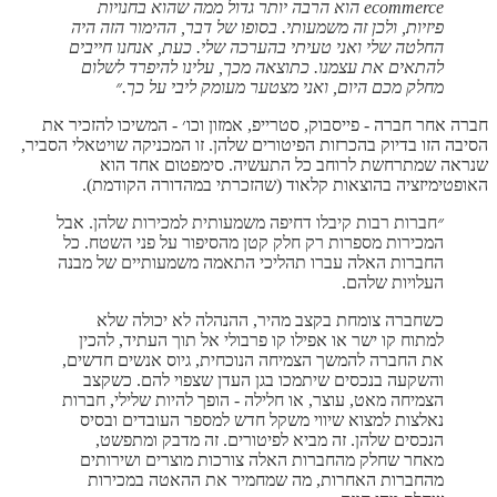
ecommerce הוא הרבה יותר גדול ממה שהוא בחנויות
פיזיות, ולכן זה משמעותי. בסופו של דבר, ההימור הזה היה
החלטה שלי ואני טעיתי בהערכה שלי. כעת, אנחנו חייבים
להתאים את עצמנו. כתוצאה מכך, עלינו להיפרד לשלום
מחלק מכם היום, ואני מצטער מעומק ליבי על כך.״
חברה אחר חברה - פייסבוק, סטרייפ, אמזון וכו׳ - המשיכו להזכיר את
הסיבה הזו בדיוק בהכרזות הפיטורים שלהן. זו המכניקה שויטאלי הסביר,
שנראה שמתרחשת לרוחב כל התעשיה. סימפטום אחד הוא
האופטימיזציה בהוצאות קלאוד (שהזכרתי במהדורה הקודמת).
״
חברות רבות קיבלו דחיפה משמעותית למכירות שלהן. אבל
המכירות מספרות רק חלק קטן מהסיפור על פני השטח. כל
החברות האלה עברו תהליכי התאמה משמעותיים של מבנה
העלויות שלהם.
כשחברה צומחת בקצב מהיר, ההנהלה לא יכולה שלא
למתוח קו ישר או אפילו קו פרבולי אל תוך העתיד, להכין
את החברה להמשך הצמיחה הנוכחית, גיוס אנשים חדשים,
והשקעה בנכסים שיתמכו בגן העדן שצפוי להם. כשקצב
הצמיחה מאט, עוצר, או חלילה - הופך להיות שלילי, חברות
נאלצות למצוא שיווי משקל חדש למספר העובדים ובסיס
הנכסים שלהן. זה מביא לפיטורים. זה מדבק ומתפשט,
מאחר שחלק מהחברות האלה צורכות מוצרים ושירותים
מהחברות האחרות, מה שמחמיר את ההאטה במכירות