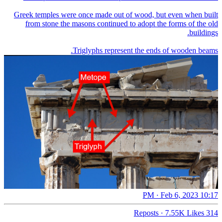
Greek temples were once made out of wood, but even when built
from stone the masons continued to adopt the forms of the old
Triglyphs represent the ends of wooden beams.
10:17 PM · Feb 6, 2023
·
7.55K Likes
314 Reposts