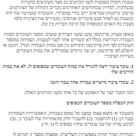
טענות דומות נשמעות לשני הכיוונים גם מצד משקיעים בחברות
טכנולוגיה, למרות שבחודשים האחרונים גוברים הקולות של הציניקנים.
סרטוני טיקטוק שמראים ״יום בחיי במשרד״, והעובדה שטוויטר עוד חיה
ובועטת גם לאחר סבב פיטורים אגרסיבי, מגבירים את הציניות כלפי
מצבת כח האדם המנופחת של הרבה חברות ביג טק.
באופן מעניין, פרקינסון טוען ששני הצדדים טועים. מספר העובדים וכמות
העבודה הנדרשת בכלל לא קשורים אחד לשני לטענתו, הצמיחה במספר
העובדים לפי חוק פרקינסון תתרחש בין אם כמות העבודה תגדל, תקטן או
תיעלם.לפי פרקינסון, יש שני גורמים שמגדילים את כמות העובדים
בשירות הציבורי:
1. עובד ציבור ירצה להגדיל את כמות העובדים שכפופים לו, לא את כמות
היריבים שלו
2. עובדי ציבור מייצרים עבודה אחד עבור השני
הנה הסבר קצר על האפקט של כל אחד משני הגורמים האלה:
חוק הכפלת מספר העובדים הכפופים
כשעובד א׳ מוצא עצמו במצב של עומס בעבודה, האפשרויות העומדות
בפניו הן: (1) להתפטר, (2) להעביר חלק מהאחריות שלו לעובד ב׳, (3)
לבקש עזרה של שני עובדים שיהיו כפופים לו (ג׳ וד׳).
הבחירה תמיד תהיה באפשרות השלישית. אופציה מספר 1 תגרום לו