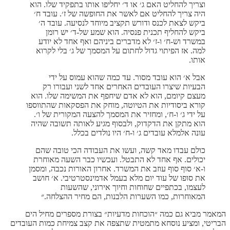
וצריך להחליט האם ג׳ או ד׳ יחליפו אותו בתפקיד שלו. הוא
היה צריך להחליט אם לאשר את החופשה של ז׳. עובד ח׳
ביקש לצאת לכנס ודורש תקציב מיוחד לנסיעה. עובד ה׳
ביקש להחליף תכנית פנסיה. הוא שמע של-ד׳ יש רומן
במשרד וש-ח׳ ו-ז׳ לא מדברים ביניהם ואף אחד לא יודע
למה. אז הפיתוי גדול לחתום על המסמך של ג׳ בלי לקרוא
אותו.
אבל א׳ הוא עובד מסור. עד כמה שהוא עמוס על ידי
הבעיות שיצרו העובדים האחרים אחד לשני ועבורו רק
מעצם קיומם, הוא לא אדם שיחפף את המשימה שלו. הוא
קורא ביסודיות את הטיוטה, מוחק את הפסקאות שהתווספו
על ידי ג׳ ו-ח׳, ומחזיר את המסמך להצעה המקורית של ו׳.
הוא מתקן את הדקדוק, ולבסוף מגיע לאותה תשובה שהיה
עונה אלמלא עובדים ג׳ ו-ח׳ היו נולדים בכלל.
כולם עבדו מאד קשה, ועשו את העבודה הכי טובה שהם
יכולים. אף אחד לא התבטל. ועכשיו כבר השעה מאוחרת
ו-א׳ סוף סוף עוזב את המשרד. אחרון האורות נכבה, ומסמן
את סופו של עוד יום מלא בעמל אדמינסטרטיבי. א׳ חושב
לעצמו, בכתפיים שחוחות וחיוך אירוני, שהשעות
המאוחרות, כמו השערות הלבנות, הם מחיר ההצלחה.״
המאמר מביא גם כמה ״הוכחות מדעיות״ בצורת מספרים מחיל הים
הבריטי, ומציע נוסחא מתמטית שתצפה את קצב צמיחת כמות העובדים