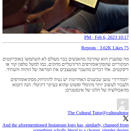
10:17 PM · Feb 6, 2023
·
3.62K Likes
75 Reposts
מה שמעניין הוא שהרבה מהאנשים כבר מעולם לא השתמשו באובייקטים
המקוריים שהסקיאומורפים הדיגיטליים מחקים, כמו למשל טלפון קווי או
דיסקטים. אלו דברים מהעבר שמעצבים את המראה של ההווה והעתיד.
״המדריך״ טוען שבשנים האחרונות יש נטיה להתרחק מסקיאומורפים
ולעבור לעיצוב יותר מינימלי ופשוט שהוא בעיקר דיגיטלי. הנה דוגמא
מהאבולוציה של הלוגו של אינסטגרם:
The Cultural Tutor
@culturaltutor
And the aforementioned Instagram logo has, similarly, changed from