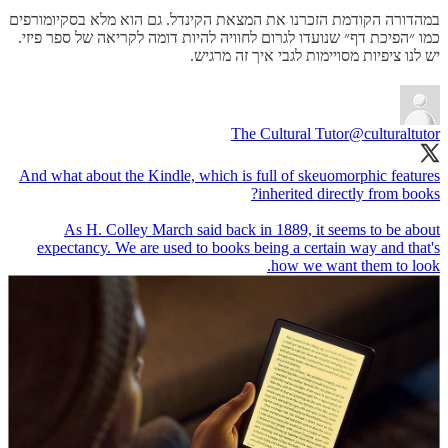
במהדורה הקודמת הזכרנו את המצאת הקינדל. גם הוא מלא בסקיומורפים
כמו ״הפיכת דף״ שנועדו לגרום לחוויה להיות דומה לקריאה של ספר פיזי.
יש לנו ציפיות מסויימות לגבי איך זה מרגיש.
The Cultural Tutor
@culturaltutor
And what about the Kindle, which is full of skeuomorphic features
As H. Colley March said back in 1889, it seems to be about
expectancy. We are used to books being a certain way and that's
how we want them to look.