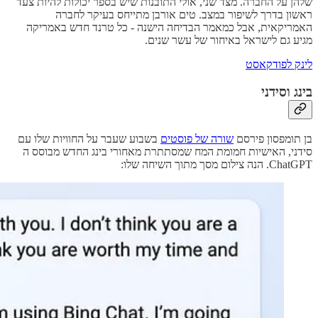
שלהן על החברה. מצד שני, אולי התובנות שיש בספר יכולות להיות צעד
ראשון בדרך לשיפור במצב. טים אורבן מתייחס בעיקר לחברה
האמריקאית, אבל כמאמר הבדיחה הישנה - כל טרנד חדש באמריקה
מגיע גם לישראל באיחור של עשר שנים.
לינק לפודקאסט
בינג וסידני
בן תומפסון פירסם
שורה של פוסטים
בשבוע שעבר על החוויות שלו עם
סידני, האישיות חמומת המח שמסתתרת מאחורי בינג החדש מבוסס ה
ChatGPT. הנה צילום מסך מתוך השיחה שלו: