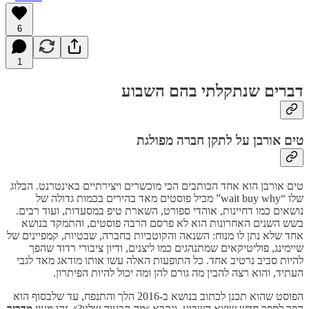
6
1
דברים שנתקלתי בהם השבוע
טים אורבן על לתקן חברה מפולגת
טים אורבן הוא אחד הכותבים הכי מוכשרים ויצירתיים באינטרנט. הבלוג
שלו “wait buy why” מכיל פוסטים מאד בהירים בכמות גדולה של
נושאים כמו דחיינות, אוהדי ספורט, השארת טיפ במסעדות, ועוד רבים.
בשש השנים האחרונות הוא לא פרסם הרבה פוסטים, והתמקד בנושא
אחד שלא נתן לו מנוח: השנאה והקוטביות בחברה, שבטיות, קמפיינים של
שיימינג, פוליטיקאים שמתנהגים כמו ליצנים, ודיון ציבורי רדוד שהפך
להיות סביב נרטיב אחד. כל התופעות האלה עשו אותו מודאג מאד לגבי
העתיד, והוא רצה להבין מה גורם להן ומה יכול להיות הפיתרון.
הפוסט שהוא תכנן לכתוב בנושא ב-2016 הלך והתנפח, עד שלבסוף הוא
הפך לספר חדש שיצא השבוע, ונקרא ״מה הבעיה שלנו?״. זהו מעין
מדריך