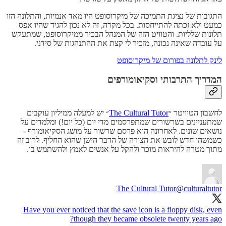
התגובות של נציגת התמיכה של מיקרוסופט היו מאד אנמיות, והתלונה הזו
כמעט ולא זכתה להתייחסות. בכל מקרה, זה לא נכון להגיד שהיו אפס
תלונות שלליות. והטוויט הזה של המנהל הבכיר ממיקרוסופט, שמתעקש
על עובדה שאינה נכונה, מזכיר לי קצת את ההתנהגות של סידני.
לינק לתלונה בפורום של מיקרוסופט
המדריך התרבותי וסקיאומורפים
לחשבון הטוויטר ״
The Cultural Tutor
״ יש למעלה ממיליון עוקבים
שמתעניינים בשרשורים שמתפרסמים מדי יום (כל יום!) ומלמדים על
נושאים שונים. לאחרונה הוא פרסם שרשור על מושג הסקיאומורף -
כשמשהו חדש לובש את הצורה של הדבר הישן שהוא החליף. לרוב זה
מתוך מטרה להיראות מוכר ולהקל על אנשים לאמץ ולהשתמש בו.
The Cultural Tutor
@culturaltutor
Have you ever noticed that the save icon is a floppy disk, even