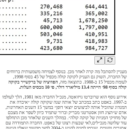
מעניין להסתכל מה קרה לאחר מכן. בנוסף לצמיחה משמעותית ברווחים
של החברה, השוק גם העניק לקוקה קולה מכפיל של 45 בסוף 1998,
לעומת מכפיל 15 ב-1988. כתוצאה מזה,
הפוזיציה של ברקשייר בקוקה
קולה בסוף 98׳ הייתה 13.4 מיליארד דולר, פי 10 מבסיס העלות.
אירוע נוסף הוא שרוברטו גויזואטה, מנכ״ל החברה מאז 1981, הלך לעולמו
ב-1997. באפט כתב במכתב של אותה שנה שקוקה קולה ״איבדה את
המנהיג שהוביל אותה לביצועים יוצאי דופן״ במשך 15 השנים האחרונות,
אדם ש״הציג חזון אסטרטגי מבריק וברור שתמיד כיוון לשפר את מצבם
של מחזיקי המניות של קוקה קולה״. במהלך השנים שלאחר מכן התחלפו
עוד שלושה מנכ״לים,לאי שבעות רצונו של באפט. החברה התמודדה עם
אתגרים וקשיים, שגרמו למניה להגיע ב-2004 לחצי מהשווי שאליו הגיעה