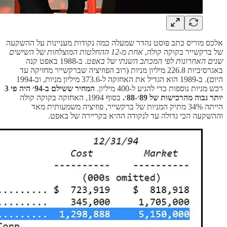
אלכס מוריס כתב פוסט נהדר שמעלה כמה נקודות מעניינות על ההשקעה
של ברקשייר בקוקה קולה,
אחת מ-12 ההחלטות המוצלחות של השישים
שנים האחרונות לפי המכתב השנתי של באפט
. ב-1988 באפט קנה
באגרסיביות 226.8 מיליון מניות (רוב הפוזיציה שברקשייר מחזיקה עד
היום). ב-1989 הוא הגדיל את האחזקה ל-373.6 מיליון מניות, וב-1994
רכש מניות נוספות כדי להגיע ל-400 מיליון.
המחיר ששילם ב-94׳ היה פי 3
יותר גבוה מהרכישות של 89׳-88׳.
בסוף 1994, האחזקה בקוקה קולה
הייתה 34% מתיק המניות של ברקשייר, פוזיציה משמעותית מאד
וההשקעה הכי גדולה עד לנקודה ההיא בקריירה של באפט.