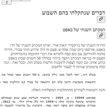
2
דברים שנתקלתי בהם השבוע
המכתב השנתי של באפט
הדו״ח השנתי של ברקשייר האת׳אוויי, ואיתו המכתב השנתי של וורן
באפט, פורסמו ביום שבת אחה״צ. פעם זה היה אירוע חגיגי עבורי, והייתי
מחכה להתיישב עם כוס קפה ולקרוא את דברי החוכמה (והבדיחות).
הפעם זה כנראה המכתב הקצר ביותר במהלך 58 השנים שבהן באפט
כותב אותו, וגם קשה לצפות לתובנות חדשות בשלב הזה, ובכל זאת - הנה
כמה ציטוטים שגרמו לי לעצור ולחשוב:
התוצאות משביעות הרצון שלנו הם התוצאה של בערך 12 החלטות מאד טובות - זה אומר בערך אחת כל חמש שנים - ויתרון שלפעמים-נשכח שיש למשקיעים לטווח הארוך כמו ברקשייר.
והנה דוגמאות לשתיים מההחלטות המוצלחות האלה: