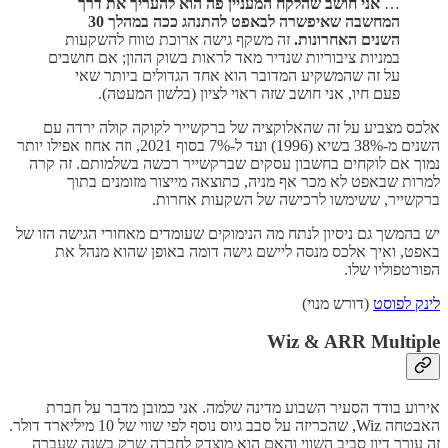
…
אני חושב שהלקח המעניין פה הוא להעריך את דרך
המחשבה שאיפשרה לבאפט להתנהג ככה במהלך 30
השנים האחרונות.
זה משקף גישה ארוכת טווח להשקעות
במניות ציבוריות שנדיר מאד לראות בשוק ההון; אם חושבים
על זה שהמשקיע המדובר הוא אחד הגדולים ביותר שאי
פעם חיו, אני חושב שזה ראוי לציון (בלשון המעטה).
אלכס מצביע על זה שהאלוקציה של ברקשייר לקוקה קולה ירדה עם
השנים מ-38% בשיא (1996) ועד ל-7% בסוף 2021, וזה אחוז אפילו יותר
נמוך אם לוקחים בחשבון עסקים שברקשייר רכשה בשלמותם. זה קרה
למרות שבאפט לא מכר אף מניה, כתוצאה מייצור מזומנים בתוך
ברקשייר, ששימשו לרכישה של השקעות אחרות.
יש בהמשך גם ניסיון לנתח מה הנימוקים שעומדים מאחורי הגישה הזו של
באפט, ואיך אלכס מנסה ליישם גישה דומה באופן שהוא מנהל את
הפורטפוליו שלו.
לינק לפוסט
(דורש מנוי)
Wiz & ARR Multiple
אירוע בודד הסעיר השבוע מדינה שלמה. אני כמובן מדבר על חברת
האבטחה Wiz, שהכריזה על סבב גיוס נוסף לפי שווי של 10 מיליארד דולר.
זה עורר דיון סביב השווי והאם הוא מוצדק לחברה שרק בשנה שעברה