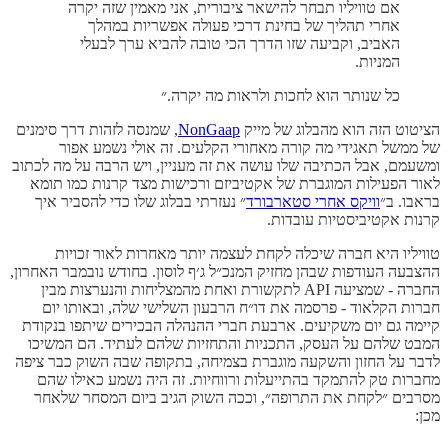
אם טוויליו תבחר להישאר ציבורית, אני מאמין שזה יקרה
אחרי תהליך של בחינת דרכי פעולה אפשריות במהלך
האביב, וקביעה שזו הדרך הכי טובה להביא ערך לבעלי
המניות.
כל שנותר הוא לחכות ולראות מה יקרה.״
הציטוט הזה הוא מהבלוג של מייק
NonGaap
, שמנסה לזהות דרך סימנים
של ממשל תאגידי מה קורה מאחורי הקלעים. זה אולי נשמע אפור
ומשעמם, אבל הכתיבה שלו עושה את זה מעניין, ויש הרבה על מה לכתוב
לאור הפעילות המוגברת של אקטיביזם ורכישות מצד קרנות כמו תומא
בראבו. ב״
וויקס אחרי סטארבורד
״ נעזרתי בבלוג שלו כדי להסביר איך
קרנות אקטיביסטיות עובדות.
טוויליו היא חברה שיכלה לקחת לעצמה יותר מאחרות לאור זכויות
ההצבעה העודפות שבהן מחזיק המנכ״ל ג׳ף לוסון. בחודש נובמבר האחרון,
החברה - שמציעה API לתקשורת ואחת מהמצליחות והנערצות מבין
חברות הקלאוד - פרסמה את דו״ח הרבעון השלישי שלה, ובאותו יום
קיימה גם יום משקיעים. ארבעת חברי ההנהלה הבכירים שיתפו בנקודת
המבט שלהם על העסק, התכניות והתחזיות שלהם לעתיד. הם המשיכו
לדבר על החזון והשקעה מוגברת בצמיחה, בתקופה שבה השוק כבר ציפה
מחברות טק להתמקד בהתייעלות ורווחיות. זה היה נשמע כאילו שהם
מסרבים ״לקחת את התרופה״, וככה השוק הגיב ביום המסחר שלאחר
מכן: