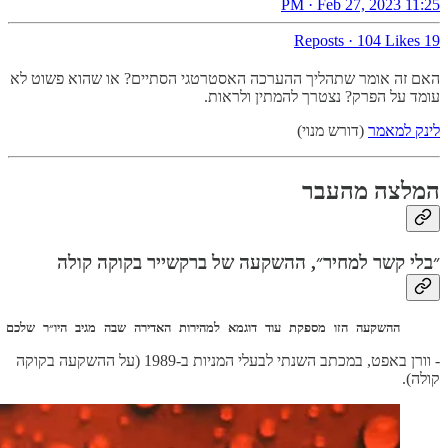
11:25 PM · Feb 27, 2023
·
104 Likes
19 Reposts
האם זה אומר שתהליך ההערכה האסטרטגי הסתיים? או שהוא פשוט לא
עומד על הפרק? נצטרך להמתין ולראות.
לינק למאמר
(דורש מנוי)
המלצה מהעבר
״בלי קשר למחיר״, ההשקעה של ברקשייר בקוקה קולה
ההשקעה הזו מספקת עוד דוגמא למהירות האדירה שבה מגיב היו״ר שלכם להזדמ
- וורן באפט, במכתב השנתי לבעלי המניות ב-1989 (על ההשקעה בקוקה
קולה).