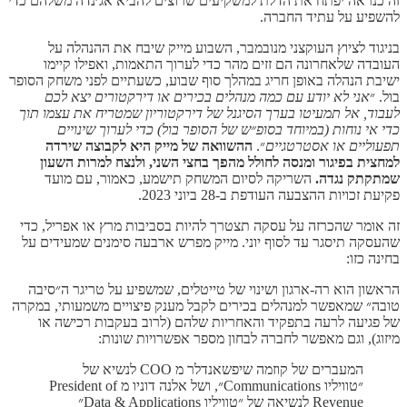
זה כנראה יפתח את הדלת למשקיעים שרוצים להביא אג׳נדה משלהם כדי
להשפיע על עתיד החברה.
בניגוד לציוץ העוקצני מנובמבר, השבוע מייק שיבח את ההנהלה על
העובדה שלאחרונה הם זזים מהר כדי לערוך התאמות, ואפילו קיימו
ישיבת הנהלה באופן חריג במהלך סוף שבוע, כשעתיים לפני משחק הסופר
בול. ״
אני לא יודע עם כמה מנהלים בכירים או דירקטורים יצא לכם
לעבוד, אל תמעיטו בערך הסיגנל של דירקטוריון שמטריח את עצמו תוך
כדי אי נוחות (במיוחד בסופ״ש של הסופר בול) כדי לערוך שינויים
תפעוליים או אסטרטגיים
״.
ההשוואה של מייק היא לקבוצה שירדה
למחצית בפיגור ומנסה לחולל מהפך בחצי השני, ולנצח למרות השעון
שמתקתק נגדה.
השריקה לסיום המשחק תישמע, כאמור, עם מועד
פקיעת זכויות ההצבעה העודפת ב-28 ביוני 2023.
זה אומר שהכרזה על עסקה תצטרך להיות בסביבות מרץ או אפריל, כדי
שהעסקה תיסגר עד לסוף יוני. מייק מפרש ארבעה סימנים שמעידים על
בחינה כזו:
הראשון הוא רה-ארגון ושינוי של טייטלים, שמשפיע על טריגר ה״סיבה
טובה״ שמאפשר למנהלים בכירים לקבל מענק פיצויים משמעותי, במקרה
של פגיעה לרעה בתפקיד והאחריות שלהם (לרוב בעקבות רכישה או
מיזוג), וגם מאפשר לחברה לבחון מספר אפשרויות שונות:
המעברים של קוזמה שיפשאנדלר מ COO לנשיא של
״טוויליו Communications״, ושל אלנה דוניו מ President of
Revenue לנשיאה של ״טוויליו Data & Applications״