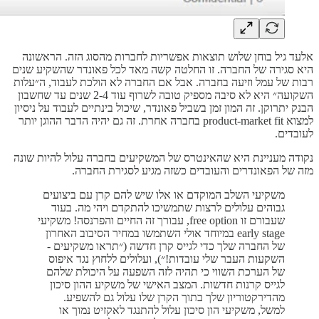
אלעד גיל בוחן שלוש תוצאות אפשריות לחברות מהסוג הזה. הראשונה
היא סגירה של החברה. זו החלטה קשה מאד לכל פאונדר שהשקיע שנים
רבות של עמל וזיעה בחברה. אבל אם החברה לא הולכת לעבוד, ה״עלות
השקועה״ היא לא סיבה מספיק טובה לשרוף עוד 2-4 שנים עד שחשבון
הבנק יתרוקן. זה המון זמן בשביל פאונדר, שיכול בינתיים לעבוד על ניסיון
למצוא product-market fit בחברה אחרת. זה גם יהיה הדבר ההוגן יותר
לעובדים.
נקודה מעניינת היא שהאינטרס של המשקיעים בחברה עלול להיות שונה
מזה של הפאונדרים והעובדים כשזה מגיע לסגירת החברה.
משקיעי השלב המוקדם או אלו שיש להם קרן עם ביצועים
גבוהים עלולים לרצות שתמשיכו להתקדם ויהי מה. בעוד
שעבורם זו free option, עבורך זה החיים והפרנסה! משקיעי
early stage במיוחד אולי השתמשו במחיר הסיבוב האחרון
של החברה שלך כדי לגייס קרן חדשה (״תראו משקיעים -
השקעות העבר שלי עובדות!״), ועלולים ללחוץ נגד איפוס
של הערכת השווי כי תהיה לזה השפעה על היכולת שלהם
לגייס קרנות חדשות. המצב האישי של משקיע ההון סיכון
מהדירקטוריון שלך בתוך הקרן שלו עלול גם להשפיע.
למשל, משקיעי הון סיכון עלול להתנגד לאקזיט נמוך או