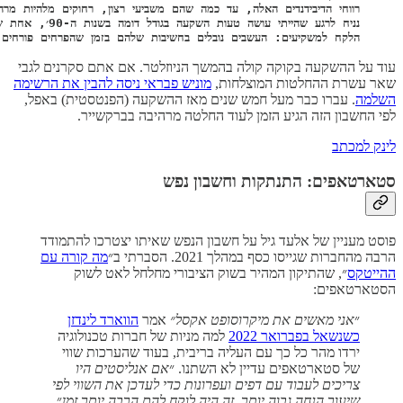
הלקח למשקיעים: העשבים נובלים בחשיבות שלהם בזמן שהפרחים פורחים. עם
עוד על ההשקעה בקוקה קולה בהמשך הניוזלטר. אם אתם סקרנים לגבי
שאר עשרת ההחלטות המוצלחות,
מוניש פבראי ניסה להבין את הרשימה
השלמה
. עברו כבר מעל חמש שנים מאז ההשקעה (הפנטסטית) באפל,
לפי החשבון הזה הגיע הזמן לעוד החלטה מרהיבה בברקשייר.
לינק למכתב
סטארטאפים: התנתקות וחשבון נפש
פוסט מעניין של אלעד גיל על חשבון הנפש שאיתו יצטרכו להתמודד
הרבה מהחברות שגייסו כסף במהלך 2021. הסברתי ב״
מה קורה עם
ההייטקס
״, שהתיקון המהיר בשוק הציבורי מחלחל לאט לשוק
הסטארטאפים:
״
אני מאשים את מיקרוסופט אקסל״
אמר
הווארד לינדזן
כשנשאל בפברואר 2022
למה מניות של חברות טכנולוגיה
ירדו מהר כל כך עם העליה בריבית, בעוד שהערכות שווי
של סטארטאפים עדיין לא השתנו. ״
אם אנליסטים היו
צריכים לעבוד עם דפים ועפרונות כדי לעדכן את השווי לפי
שיעור הנחה גבוה יותר, זה היה לוקח להם הרבה יותר זמן
״