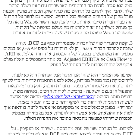
עבור מי שתמה או סקרן לגבי השווי של Wiz, זו כנראה הדרך לבחון עד
כמה הוא סביר
. לזהות מה הנרטיבים האפשריים עבור וויז בשלב הבוגר
שלה, להבין איך לתרגם כל תרחיש כזה לנתח שוק, הכנסות, מרג׳ין, ולבנות
מודל מהוון של התזרים החופשי בכל תרחיש. ואפשר גם לחזור על התרגיל
הזה עבור חברות סייבר אחרות, כדי להבין למה השווי של Wiz נראה כל
כך מנותק משלהן. זה יעזור להראות מה מגולם בציפיות של הקרנות
שהשקיעו ב Wiz לעומת מה הציפיות שהשוק מייחס לחברות אחרות.
3.
קשה להעריך שווי של חברות שמפסידות כסף עם DCF
. נקודה
שנכונה להרבה חברות SaaS - הן לא רווחיות על בסיס GAAP, אז במקום
מכפיל רווח משתמשים במכפיל של ההכנסות, או הרווח הגולמי, או ARR
או Cash Flow או Adjusted EBIDTA. כל אחד מהמכפילים האלה מגלם
אוסף של הנחות אחרות לגבי העתיד של העסק.
הטיעון של המאמר הוא שזהו אכן אתגר אבל הפיתרון הוא לא לפנות
ליוריסטיקה (כמו מכפיל מכירות), אלא לבצע התאמות לדו״חות כדי לשקף
יותר טוב את מה שמתרחש בעסק. בחברות תוכנה, חלק ניכר מהוצאות
התפעול הן בעצם השקעה - ברכישת לקוחות חדשים, בפיתוח מוצר,
בבניית מותג. הפוסט ״
הארביטראז׳ של פאלו אלטו
״ מראה איך אפשר
לעשות התאמות לדו״חות כדי לשקף יותר טוב כמה העסק באמת
״מרוויח״.
כמובן שכאנליסטים או משקיעים אי אפשר לדעת בוודאות איך
לסווג את ההוצאות, אלא אפשר רק להעריך, אבל גם בחירה במכפיל
הכנסות שרירותי למעשה מחביאה בתוכה את ההנחות האלה.
לסיכום: כל הערכת שווי של עסק מתבססת - ישירות או בעקיפין - על
DCF. משקיעים נוטים למצוא נימוק למה DCF הוא לא רלוונטי למקרה