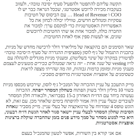
תקשה עליהם להתפטר ולהפעיל סעיף ״סיבה טובה״, ולעזוב
בעקבות מכירה לרוכש אסטרטגי, שככל הנראה כבר יש לו
COO ו Head of Revenue … עם הביסוס של חטיבות
עסקיות ומנהלים חדשים, טוויליו יכולה לבחון את כל
האפשרויות האסטרטגיות כדי למקסם ערך: למכור את
החברה כולה, למכור אחת או שתי החטיבות לרוכשים
שונים, או לעשות ספין אוף לאחת החטיבות.
שאר הסימנים הם בהקצאה של מיליארד דולר לרכישה מחדש של מניות,
בתכנית התגמול של ג׳ף לוסון (ספציפית ההגדרה של סעיף ה״סיבה טובה״
לפיטורין במקרה של שינוי בשליטה), ומענקי מניות מוגדלים להנהלה עם
לו״ז vesting של שנה אחת - ״
זה נראה שמנהלים בכירים מטעינים לעצמם
מענקי מניות ומזומן ברמות גבוהות, וזה מה שהייתי מצפה לראות
כשסימנים על אופציות אסטרטגיות מרחפים מסביב
״.
מייק התעכב על עניין ההכרזה של המנכ״ל ג׳ף לוסון, שירכוש מכספו מניות
בשווי 10 מיליון דולר בשוק הפתוח
כשחלון המסחר ייפתח
. ההכרזה
נעשתה ביחד עם הדו״ח האחרון ב-15 בפברואר, ולכאורה חלון המסחר
לעובדים ובעלי עניין היה אמור להיפתח בימים שלאחר מכן. עם זאת, לא
הוגש טופס 4 שמדווח על טרנזאקציה של בעלי עניין. מייק מסביר ש
אחת
הסיבות שחלון המסחר לבעלי עניין יישאר סגור לאחר הגשת דו״ח רבעוני,
היא כדי למנוע מסחר על סמך מידע פנים בזמן שהחברה שוקלת ברצינות
אופציות אסטרטגיות
.
אם אני קורא בין השורות, אפשר לטעון שהמנכ״ל בעצם