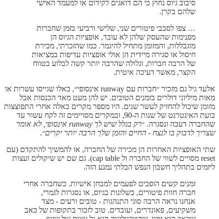
סיבוב גיוס נחוץ כי הם דואגים לקידום או למעמד האישי
שלהם בקרן.
… צפו לסבבי פיטורים שני, שלישי ורביעי בזמן שחברות
מפנימות שהעסק שלהן לא עובד, אופציות הגיוס הן
מוגבללות, והמזומן מתחיל להיגמר. כמו שהזכרתי, מכירת
חיסול או סגירה מיידית הן אולי אופציות עדיפות במציאות
של הרבה חברות, וגלולה שהרבה יותר קשה לבלוע בטווח
הקצר, מאשר דעיכה איטית.
אלעד גיל גם מזכיר ״חברות עם runway אינסופי״, כאלו שגייסו עשרות או
מאות מיליוני דולרים בזמנים הטובים. יש להן מעט מאד הכנסות אבל
מזומן שיכול להחזיק לעשר שנים. היו מספר מקרים כאלה אחרי התפוצצות
בועת האינטרנט של שנות ה-90, ובמקרים מסויימים זה לקח עשור עד
שהחברה דעכה ונסגרה. ״
רק בגלל שיש לך runway אינסופי, לא אומר
שצריך לדבוק בו לנצח - החיים והזמן שלך הרבה יותר יקרים״.
שתי האופציות האחרות הן מכירה של החברה, או להמשיך להתקדם (עם
reset מסויים לשווי של החברה ול cap table). גם שם יש שיקולים ועצות
ליזמים בתהליך חשבון הנפש הבלתי נמנע הזה.
זמנים קשים הופכים לפעמים למבחן אישיות. כשחברה אחרי
חברה חוות פיטורים, כשלונות בגיוס, או נסגרות לגמרי,
אנחנו נראה הרבה סוגי התנהגות - טובים ורעים - מצד
משקיעים, פאונדרים, ועובדים. טוב לזכור בתקופות של כאב
שכאב הוא זמני, שהטכנולוגיה היא גל עצום של שינוי