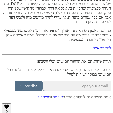
שלהם, ואז נעזרים במכפיל כלשהו שהוא למעשה קיצור דרך ל DCF, עם
הנחות ספציפיות שחבויות בו. אבל אין דרך ״לברוח״ מהקושי של ניתוח
עסק והערכת הפעילות העתידית שלו, השימוש במכפיל רק מחביא את זה.
אבל אם כבר נעזרים בהנחות, אז עדיף להיות מודעים מהן ולגבש דעה
לגבי עד כמה הן סבירות.
כמו שמובאסון ניסח את זה, ״
צריך להרוויח את הזכות להשתמש במכפיל
״
- כלומר להבין קודם מה ההנחות שמאחורי המכפיל, ולמה מאמינים שהן
רלוונטיות לחברה הספציפית.
לינק למאמר
תודה שקראתם את הרהורי יום שישי שלי השבוע!
אם עוד לא נרשמתם, אפשר להירשם כאן כדי לקבל את הניוזלטר בכל
יום שישי בבוקר ישירות למייל:
Subscribe
אתם מוזמנים גם לעקוב אחריי ב
טוויטר
וב
פייסבוק
.
9