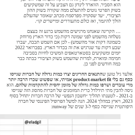
הוא הסביר. הווארד לינדזן גם הצביע על זה שמשקיעים
בשוק הפרטי נוטים להתעלם ממה שקורה בשוק ההון
הציבורי, ״
עד שסקויה מפרסמת מכתב שאומר שהעולם
הולך להיגמר, ואז כולם מתעוררים ומיישרים קו
״.
… הקרינה שאנחנו מרגישים מהשמש ברגע זה בעצם
נשלחה מהשמש לפני שמונה דקות (כי כדור הארץ מרוחק
כשמונה דקות אור מהשמש) - לכן אם השמש תכבה, יעברו
שבע דקות עד שנרגיש את זה בכדור הארץ. בפברואר 2022
יזמים ומשקיעים בסטארטאפים המשיכו לחיות בסביבה
חמימה ומוארת, למרות שהשמש בשוק הציבורי כבתה כבר
כמה חודשים לפני כן.
אלעד גיל טוען ש
התנאים החריגים יצרו כמות גדולה של חברות שגייסו
כסף גם בלי product-market fit אמיתי, או שפשוט שכרו הרבה יותר
מדי עובדים ושרפו כמות גדולה של מזומן יחסית להתקדמות שלהם.
הוא
ניסה להבין מתי תידלדל כרית המזומנים של חברות מהסוג הזה שגייסו
ב-2021 - לטענתו תהליך ״חשבון הנפש״ של הרבה חברות יתחיל בסוף
2023, ויאיץ במהלך 2024. הנה למשל הפרופיל הפיננסי של חברה
היפותטית שגייסה כסף ל-3 שנים של runway: