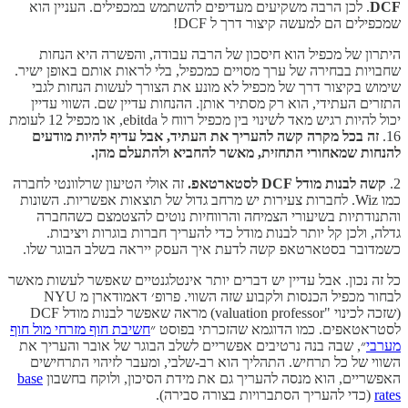
DCF
. לכן הרבה משקיעים מעדיפים להשתמש במכפילים. העניין הוא
שמכפילים הם למעשה קיצור דרך ל DCF!
היתרון של מכפיל הוא חיסכון של הרבה עבודה, והפשרה היא הנחות
שחבויות בבחירה של ערך מסויים כמכפיל, בלי לראות אותם באופן ישיר.
שימוש בקיצור דרך של מכפיל לא מונע את הצורך לעשות הנחות לגבי
התזרים העתידי, הוא רק מסתיר אותן. ההנחות עדיין שם. השווי עדיין
יכול להיות רגיש מאד לשינוי בין מכפיל רווח ל ebitda, או מכפיל 12 לעומת
16.
זה בכל מקרה קשה להעריך את העתיד, אבל עדיף להיות מודעים
להנחות שמאחורי התחזית, מאשר להחביא ולהתעלם מהן.
2.
קשה לבנות מודל DCF לסטארטאפ.
זה אולי הטיעון שרלוונטי לחברה
כמו Wiz. לחברות צעירות יש מרחב גדול של תוצאות אפשריות. השונות
והתנודתיות בשיעורי הצמיחה והרווחיות נוטים להצטמצם כשהחברה
גדלה, ולכן קל יותר לבנות מודל כדי להעריך חברות בוגרות ויציבות.
כשמדובר בסטארטאפ קשה לדעת איך העסק ייראה בשלב הבוגר שלו.
כל זה נכון. אבל עדיין יש דברים יותר אינטלגנטיים שאפשר לעשות מאשר
לבחור מכפיל הכנסות ולקבוע שזה השווי. פרופ׳ דאמודארן מ NYU
(שזכה לכינוי "valuation professor) מראה שאפשר לבנות מודל DCF
לסטראטאפים. כמו הדוגמא שהזכרתי בפוסט ״
חשיבת חוף מזרחי מול חוף
מערבי
״, שבה בנה נרטיבים אפשריים לשלב הבוגר של אובר והעריך את
השווי של כל תרחיש. התהליך הוא רב-שלבי, ומעבר לזיהוי התרחישים
האפשריים, הוא מנסה להעריך גם את מידת הסיכון, ולוקח בחשבון
base
rates
(כדי להעריך הסתברויות בצורה סבירה).