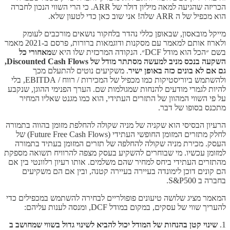
הכריזה שהגיעה למאה מיליון דולר של ARR. כי הרי השווי הנכון לחברה
הוא מכפיל של ה ARR שלה! אני שוב כאן כדי לטעון שלא.
מייקל מובאסון, שבאופן כללי נהדר בלחקור נושאים מורכבים לעומק
ולארוז אותם למאמר עם מסקנות ודוגמאות ברורות, פרסם ב-2021 מאמר
בשם ״הכל הוא מודל DCF״. הנקודה המרכזית שלו היא ש
מאחורי כל
השקעה בנכס מניב למעשה מסתתר מודל של Discounted Cash Flows,
גם אם לא בונים כזה באופן ישיר
. משקיעים נוטים להתעלם מכך
ולהשתמש ביוריסטיקות כמו מכפיל של המכירות / רווח / EBITDA, בלי
להיות לגמרי מודעים להנחות שמגולמות שם. הערך הפנימי ההוגן, שנקבע
על פי השווי המהוון של התזרים העתידי, הוא כמו מגנט שאליו המחיר
מתכנס בסופו של דבר.
הרעיון הבסיסי הוא שקניה של מניה שקולה להחלפת מזומן בהווה בתמורה
לחלק מתזרים המזומן החופשי העתידי (Future Free Cash Flows) של
העסק. מכירת מניה שקולה להחלפה של תזרים המזומן בעתיד בתמורה
למזומן עכשיו. מי שבוחרים להשקיע בעסק מצפה להרוויח תשואה מספקת
מהתזרים העתידי ביחס למחיר שהם משלמים. אותו רעיון רלוונטי בין אם
הם קונים דוכן לימונדה בעיירה בעיירה קטנה, ובין אם הם משקיעים
בחברה ב S&P500.
המאמר מציג שלושה טיעונים פופולריים לבחירה להשתמש במכפילים כדי
להעריך שווי של עסקים, במקום במודל DCF, ומנסה לענות עליהם:
1.
שינוי קטן בהנחות של המודל יכול להביא לשינוי גדול בשווי שמחושב ב