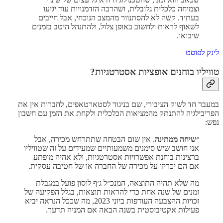
וצמיחה כלכלית גלובלית, ושהרבה הזדמנויות עוד יגיעו
בעתיד. קשה לא להסתנוור מהמצב הנוכחי, אבל חייבים
לשאוף לראות ולחשוב באופן צלול, ולהתנהל היטב בזמנים
שיבואו.
לינק לפוסט
טוויליו בוחנים אופציות אסטרטגיות?
במעבר חד לשוק הציבורי, שם בניגוד לסטארטאפים, לחברות אין את
הפריבילגיה להתנתק מהמציאות הכלכלית ולקחת את הזמן עם חשבון
נפש:
״שיחה ממתינה
. אין שום הבטחה שתתרחש מכירה, אבל
אני חושב שיש סימנים משמעותיים שמעידים על זה שטוויליו
ברצינות בוחנת אפשרויות אסטרטגיות, ולא אהיה מופתע
אם הם יכריזו על מכירה של החברה או של חטיבה עסקית.
מה שלא תהיה התוצאה, המנכ״ל ג׳ף לוסון פועל במגבלת
זמנים של שנה אחת כדי להראות תוצאות, בגלל הפקיעה של
זכויות ההצבעה העודפות ביוני 2023, מה שככל הנראה יביא
פעילות אקטיביסטית בשנה הבאה אם המניה תדעך.