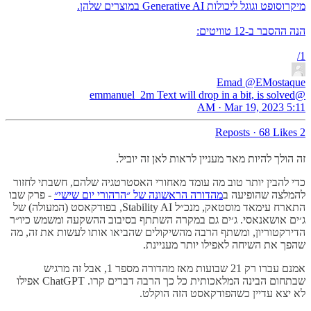
1/
Emad
@EMostaque
@emmanuel_2m Text will drop in a bit, is solved
5:11 AM · Mar 19, 2023
·
68 Likes
2 Reposts
זה הולך להיות מאד מעניין לראות לאן זה יוביל.
כדי להבין יותר טוב מה עומד מאחורי האסטרטגיה שלהם, חשבתי לחזור
להמלצה שהופיעה ב
מהדורה הראשונה של ״הרהורי יום שישי״
- פרק שבו
התארח עימאד מוסטאק, מנכ״ל Stability AI, בפודקאסט (המעולה) של
ג׳ים אושאנאסי. ג׳ים גם במקרה השתתף בסיבוב ההשקעה ומשמש כיו״ר
הדירקטוריון, ומשתף הרבה מהשיקולים שהביאו אותו לעשות את זה, מה
שהפך את השיחה לאפילו יותר מעניינת.
אמנם עברו רק 21 שבועות מאז מהדורה מספר 1, אבל זה מרגיש
שבתחום הבינה המלאכותית כל כך הרבה דברים קרו. ChatGPT אפילו
לא יצא עדיין כשהפודקאסט הזה הוקלט.