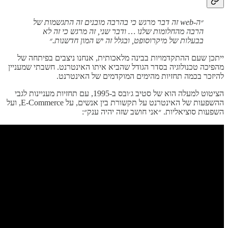
״ה-web זה דבר מרגש כי בהרבה מובנים זה התגשמות של
הרבה מהחלומות שלנו … ודבר שני, זה מרגש כי זה לא
בבעלות של מיקרוסופט, ובגלל זה יש המון חדשנות.״
ייתכן שעם ההתקדמויות בבינה מלאכותית, אנחנו ניצבים בפיתחה של
מהפיכה טכנולוגיה בסדר הגודל שהביא איתו האינטרנט. חשבתי שמעניין
להיזכר בכמה תחזיות מהימים המוקדמים של האינטרנט.
הציטוט למעלה הוא של סטיב ג׳ובס ב-1995, עם תחזיות מעניינות לגבי
ההשפעות של האינטרנט על תקשורת בין אנשים, על E-Commerce, ועל
השפעות סוציאליות. ״אני חושב שזה יהיה ענק״: