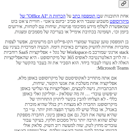
אחת התובנות ש
בן תומפסון כתב
על
הכרזות ה “Office AI” של
מיקרוסופט
משבוע שעבר היא סביב ״ביזנס צ׳אט״ - חוויית צ׳אט בוט
שמאפשרת לשלוף מידע מסיכומי פגישות, שיחות עם לקוחות, אירועים
ביומן וכו׳, ושזמינה בכתיבת אימייל או בעריכה של מסמכים ומצגות.
בן תומפסון טוען שבעוד שמוצרי הקו-פיילוט הם מרשימים, אפשר לצפות
מחברות אחרות להשיק מוצרים באיכות דומה. הבעיה המרכזית בעיניו עם
stack ארגוני שמורכב מ-Workspace של גוגל + אפליקציות SaaS רוחביות
- זה לרוב האלטרנטיבה לאופיס 365 של מיקרוסופט - היא שהאפליקציות
האלה לא נועדו לעבוד ביחד. הוא הסביר את זה בעבר בהקשר של
Microsoft Teams:
אם אתה מתחייב לאקוסיסטם של מיקרוסופט באופן מלא,
אפליקציה אחת משלבת את אנשי הקשר, שיחות,
התכתבויות, גישה לקבצים, ואפליקציות צד-שלישי באופן
ש״פשוט עובד״ … זה מה שסלאק - וסיליקון ואלי באופן
כללי - לא הצליחו להבין בקשר ליתרון התחרותי של
מיקרוסופט: החברה לא מנצחת רק בגלל שהיא מוכרת
באנדל, או בגלל שיש לה מערך הפצה חזק יותר. ע״י כך
שהיא עושה את הכל, גם אם באופן בינוני, החברה מספקת
שלם שהוא הרבה יותר גדול מסכום חלקיו, בעיקר עבור
עובדים מחוץ לטק, שזה למעשה רוב השוק. סלאק אולי
הכניסו אהבה לתוך מוצר הצ׳אט שלהם, אבל שימוש בצ׳אט