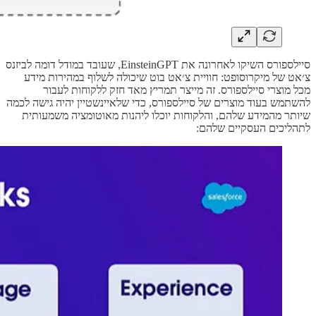
סיילספורס השיקו לאחרונה את EinsteinGPT, שעובד במודל דומה לביזנס
צ׳אט של מיקרוסופט: חוויית צ׳אט בוט שיכולה לשלוף במהירות מידע
מכל מוצרי סיילספורס. זה מייצר תמריץ מאד חזק ללקוחות לעבור
להשתמש בעוד מוצרים של סיילספורס, כדי שלאיינשטיין יהיה גישה לכמה
שיותר מהמידע שלהם, והלקוחות יוכלו ליהנות מאוטומציה משמעותית
לתהליכים העסקיים שלהם: