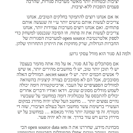
יציבות ובטוחות יותר מאשר מערכות סגורות, שהרבה
פעמים הופכות ללא-יציבות.
אז אם אנחנו רוצים להתמקד בחלקים הטובים, אנחנו
צריכים לעשות אותם נגישים יותר ע״י זה שנעשה אותם
פתוחים. ואם אנחנו רוצים מערכות עמידות יותר, אנחנו
צריכים לעשות את זה פתוח. וזו הסיבה שנכנסנו למשחק כדי
לספק אלטרנטיבת open source למערכות הסגורות של
החברות הגדולות, שרק מחזקות את היתרון התחרותי שלהן.
ולמה AI סגור הוא מודל עסקי גרוע:
אם מסתכלים על AI סגור, אז על מה אתה מהמר בעצם?
יש לי תוכן יותר טוב, יש לי מחשבים מהירים יותר, או שיש
לי אנשים חכמים יותר. יש לי secret sauce. המודלים האלה
מסובכים, אבל הם לא מסובכים בצורה קיצונית בהשוואה
למודלים הספציפיים של העבר. ארכיטקטורה דומה יכולה
לשמש מודלים מסוגים שונים. וידאו ואודיו ודברים אחרים
יכולים להתבסס על טכנולוגיה דומה במחשבי על שעכשיו
נהיים נפוצים יותר … מחשב העל שלנו יהיה מדורג במקום
העשירי ברשימת עשר מחשבי העל בעולם הציבורי, שזה די
מטורף. זה פי שמונה יותר מהיר מנאסא … במחשוב על יש
מירוץ כרגע ויש עוד בדרך. אז זה לא יהיה פער.
מבחינת מידע, שחררנו את ה open source data sets הכי
טובים, שיותר טובים אפילו מהמודלים הפרטיים שבשימוש