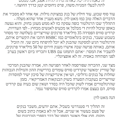
זה באמת היה יכול באותה מידה להיות אפס, אבל מנומס
לתת לבעלי המניות משהו, פרס ניחומים קטן בדרך החוצה.״
עוד סוף שבוע, עוד חילוץ של בנק במצוקת נזילות. אף אחד לא מסביר את
הדברים האלה טוב כמו מאט לוין. נושא מעניין אחד שהוא מעלה -
התהליך שבו הרגולטור כופה עסקה כזו לא ממש מעוגן בחוק. והוא נעשה
באופן שיכול להיות די מבלבל או מכעיס לאנשים מבחוץ - לפי העדויות,
קרדיט סוויס הפסידה 35 מיליארד פרנקים שווייצריים בשלושה ימי מסחר
בשבוע שעבר, בנקים בינלאומיים כמו HSBC חתכו את הקשרים איתם,
והרגולטור הגיע למסקנה שהבנק לא יוכל להיפתח ביום שני. זה הוביל
אותם, באותה פגישה שבה אישרו מענק חירום של 50 מיליארד פרנקים,
להעביר את המסר: ״אתם תתמזגו עם UBS ותכריזו ביום ראשון בערב
לפני הפתיחה באסיה. זה לא אופציונלי״.
מצד שני, ההכרזה שפורסמה לאחר הפגישה הזו, אמרה שהבנק המרכזי
של שווייץ ״מאשר שקרדיט סוויס עומדים בדרישות ההון והנזילות הגבוהות
שחלות על בנקים גדולים״, וש״אין אינדיקציות של סיכון ישיר למוסדות
שווייצריים בעקבות הסערה בשוק הבנקאות האמריקאי״. בזמן
שהרגולטורים אמרו לשוק שהכל היה בסדר ושאין שום בעיה עם קרדיט
סוויס, הם בעצם אמרו לקרדיט סוויס שהסיפור נגמר.
הנה מאט לוין:
זה תהליך די סטנדרטי בשביל, אתם יודעים, משבר בנקים
של פעם בעשור או שניים, אבל זה לא באמת כתוב בשום
מקום, חוץ אולי מאשר בסופו של דבר בספרי הזכרונות של