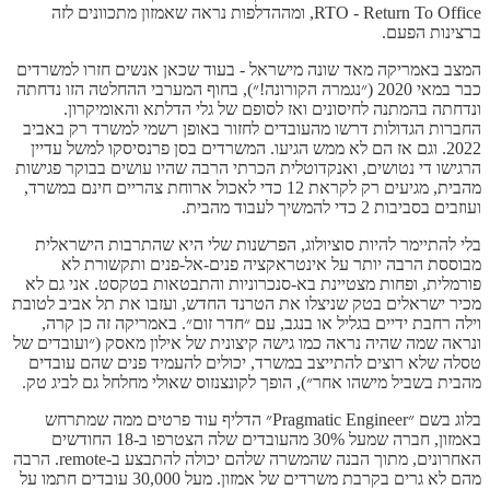
RTO - Return To Office, ומההדלפות נראה שאמזון מתכוונים לזה
ברצינות הפעם.
המצב באמריקה מאד שונה מישראל - בעוד שכאן אנשים חזרו למשרדים
כבר במאי 2020 (״נגמרה הקורונה!״), בחוף המערבי ההחלטה הזו נדחתה
ונדחתה בהמתנה לחיסונים ואז לסופם של גלי הדלתא והאומיקרון.
החברות הגדולות דרשו מהעובדים לחזור באופן רשמי למשרד רק באביב
2022. וגם אז הם לא ממש הגיעו. המשרדים בסן פרנסיסקו למשל עדיין
הרגישו די נטושים, ואנקדוטלית הכרתי הרבה שהיו עושים בבוקר פגישות
מהבית, מגיעים רק לקראת 12 כדי לאכול ארוחת צהריים חינם במשרד,
ועוזבים בסביבות 2 כדי להמשיך לעבוד מהבית.
בלי להתיימר להיות סוציולוג, הפרשנות שלי היא שהתרבות הישראלית
מבוססת הרבה יותר על אינטראקציה פנים-אל-פנים ותקשורת לא
פורמלית, ופחות מצטיינת בא-סנכרוניות והתבטאות בטקסט. אני גם לא
מכיר ישראלים בטק שניצלו את הטרנד החדש, ועזבו את תל אביב לטובת
וילה רחבת ידיים בגליל או בנגב, עם ״חדר זום״. באמריקה זה כן קרה,
ונראה שמה שהיה נראה כמו גישה קיצונית של אילון מאסק (״ועובדים של
טסלה שלא רוצים להתייצב במשרד, יכולים להעמיד פנים שהם עובדים
מהבית בשביל מישהו אחר״), הופך לקונצנזוס שאולי מחלחל גם לביג טק.
בלוג בשם ״Pragmatic Engineer״ הדליף עוד פרטים ממה שמתרחש
באמזון, חברה שמעל 30% מהעובדים שלה הצטרפו ב-18 החודשים
האחרונים, מתוך הבנה שהמשרה שלהם יכולה להתבצע ב-remote. הרבה
מהם לא גרים בקרבת משרדים של אמזון. מעל 30,000 עובדים חתמו על