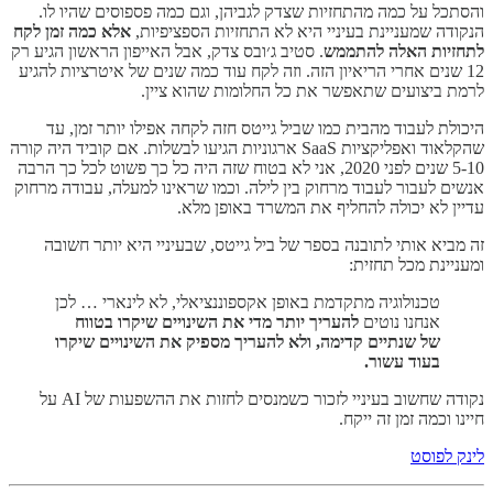
והסתכל על כמה מהתחזיות שצדק לגביהן, וגם כמה פספוסים שהיו לו.
הנקודה שמעניינת בעיניי היא לא התחזיות הספציפיות,
אלא כמה זמן לקח
לתחזיות האלה להתממש
. סטיב ג׳ובס צדק, אבל האייפון הראשון הגיע רק
12 שנים אחרי הריאיון הזה. וזה לקח עוד כמה שנים של איטרציות להגיע
לרמת ביצועים שתאפשר את כל החלומות שהוא ציין.
היכולת לעבוד מהבית כמו שביל גייטס חזה לקחה אפילו יותר זמן, עד
שהקלאוד ואפליקציות SaaS ארגוניות הגיעו לבשלות. אם קוביד היה קורה
5-10 שנים לפני 2020, אני לא בטוח שזה היה כל כך פשוט לכל כך הרבה
אנשים לעבור לעבוד מרחוק בין לילה. וכמו שראינו למעלה, עבודה מרחוק
עדיין לא יכולה להחליף את המשרד באופן מלא.
זה מביא אותי לתובנה בספר של ביל גייטס, שבעיניי היא יותר חשובה
ומעניינת מכל תחזית:
טכנולוגיה מתקדמת באופן אקספוננציאלי, לא לינארי … לכן
אנחנו נוטים
להעריך יותר מדי את השינויים שיקרו בטווח
של שנתיים קדימה, ולא להעריך מספיק את השינויים שיקרו
בעוד עשור.
נקודה שחשוב בעיניי לזכור כשמנסים לחזות את ההשפעות של AI על
חיינו וכמה זמן זה ייקח.
לינק לפוסט