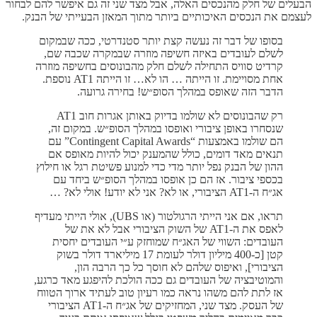
הבעלים של חלק מהנכסים האלה, אבל מצד שני זה גם איפשר להם לבחור
לעצמם את הנכסים האיכותיים ביותר מתוך המאזן הבעייתי של הבנק.
בסופו של דבר זה נעשה קצת יותר סטנדרטי, ככה שבמקום
לשלם לעובדים באיזה חשיפה מוזרה שבמקרה שכבה שם,
קרדיט סוויס התחילה לשלם חלק מהבונוסים בחשיפה מוזרה
אחת מסויימת. זו הייתה … הו לא… זו הייתה AT1 נוספת.
הדבר הזה שאופס במהלך הסופ״ש! בחירה גרועה.
רק שהבונוסים לא שולמו בדיוק באותן אגרות חוב AT1
שנסחרו באופן ציבורי ואופסו במהלך הסופ״ש. במקום זה,
הם שולמו באמצעות “Contingent Capital Awards” עם
תנאים מאד דומים, כולל שהמענק יכול להיות מאופס אם
ההון של הבנק נפל יותר מדי כדי למנוע פשיטת רגל או חילוץ
בכספי ציבור. אז הם כן אופסו במהלך הסופ״ש ביחד עם
אג״ח ה-AT1 הציבורי, או לא? אני לא יודע! אולי לא? …
תראו, אם אני הייתי הרגולטור (או UBS), אולי הייתי מעדיף
לאפס את ה-AT1 של השוק הציבורי אבל לא את של
העובדים: השווי של האג״ח שמוחזק ע״י העובדים יחסית
קטן [כ-400 מיליון דולר לעומת 17 מיליארד דולר בשוק
הציבורי], ואיפוס שלהם לא חוסך כל כך הרבה הון,
והמוטיבציה של העובדים גם ככה הולכת להיפגע מאד כרגע,
אז לתת להם משהו נראה כמו רעיון טוב לעתיד ארוך הטווח
של העסק. מצד שני, המחזיקים של אג״ח ה-AT1 הציבורי