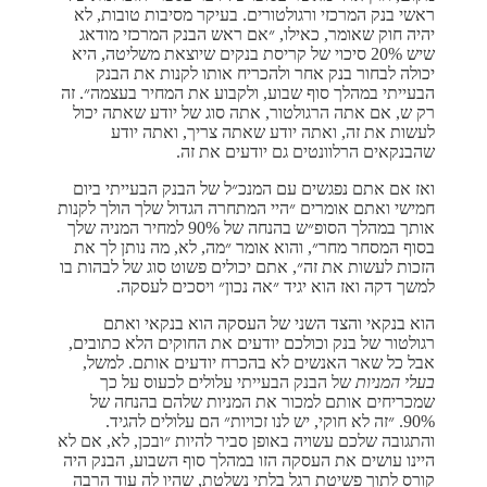
ראשי בנק המרכזי ורגולטורים. בעיקר מסיבות טובות, לא
יהיה חוק שאומר, כאילו, ״אם ראש הבנק המרכזי מודאג
שיש 20% סיכוי של קריסת בנקים שיוצאת משליטה, היא
יכולה לבחור בנק אחר ולהכריח אותו לקנות את הבנק
הבעייתי במהלך סוף שבוע, ולקבוע את המחיר בעצמה״. זה
רק ש, אם אתה הרגולטור, אתה סוג של יודע שאתה יכול
לעשות את זה, ואתה יודע שאתה צריך, ואתה יודע
שהבנקאים הרלוונטים גם יודעים את זה.
ואז אם אתם נפגשים עם המנכ״ל של הבנק הבעייתי ביום
חמישי ואתם אומרים ״היי המתחרה הגדול שלך הולך לקנות
אותך במהלך הסופ״ש בהנחה של 90% למחיר המניה שלך
בסוף המסחר מחר״, והוא אומר ״מה, לא, מה נותן לך את
הזכות לעשות את זה״, אתם יכולים פשוט סוג של לבהות בו
למשך דקה ואז הוא יגיד ״אה נכון״ ויסכים לעסקה.
הוא בנקאי והצד השני של העסקה הוא בנקאי ואתם
רגולטור של בנק וכולכם יודעים את החוקים הלא כתובים,
אבל כל שאר האנשים לא בהכרח יודעים אותם. למשל,
בעלי המניות
של הבנק הבעייתי עלולים לכעוס על כך
שמכריחים אותם למכור את המניות שלהם בהנחה של
90%. ״זה לא חוקי, יש לנו זכויות״ הם עלולים להגיד.
והתגובה שלכם עשויה באופן סביר להיות ״ובכן, לא, אם לא
היינו עושים את העסקה הזו במהלך סוף השבוע, הבנק היה
קורס לתוך פשיטת רגל בלתי נשלטת, שהיו לה עוד הרבה