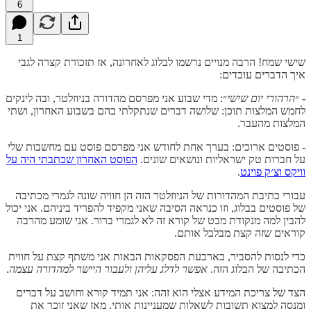
6
1
שישי שמח! הרבה מנויים נרשמו לבלוג לאחרונה, אז תזכורת קצרה לגבי
איך הדברים עובדים:
- ״
הרהורי יום שישי
״: מדי שבוע אני מפרסם מהדורה בניוזלטר, ובה לינקים
לחמש המלצות תוכן: שלושה דברים שנתקלתי בהם בשבוע האחרון, ושתי
המלצות מהעבר.
- פוסטים ארוכים: בערך אחת לחודש אני מפרסם פוסט עם מחשבות שלי
על חברות טק ישראליות ונושאים שונים.
הפוסט האחרון שכתבתי היה על
וויקס וצ׳ק פוינט
.
עבורי כתיבת המהדורות של הניוזלטר הזה הן חוויה שונה לגמרי מכתיבה
של פוסטים בבלוג, וזו כנראה הסיבה שאני מקפיד להפריד ביניהם. אני יכול
להבין למה מנקודת מבט של קורא זה לא לגמרי ברור. אני שומע מהרבה
קוראים שזה קצת מבלבל אותם.
כדי לנסות להסביר, בארבעת הפסקאות הבאות אני משתף קצת על חווית
הכתיבה של הבלוג הזה.
אפשר לדלג עליהן ולעבור היישר למהדורה עצמה
.
הצד של צריכת המידע אצלי הוא זהה: אני תמיד קורא וחושב על דברים
ומנסה למצוא תשובות לשאלות שמעניינות אותי. מאז שאני זוכר את