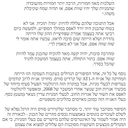
השלכות מאד חמורות, הרבה יותר חמורות מהעובדה
שהמניות שלך יהיו שוות אפס, אז תהיה שמח שקיבלת
משהו.״
אבל התגובה
שלהם
עלולה להיות: ״מה? תוכיח. אני לא
בטוח שהבנק היה יורד לאפס במהלך הסופ״ש, ולמעשה ביום
רביעי אתה בעצמך אמרת שפוזיציית ההון שלו הייתה
נהדרת ושלא הייתה שום סיבה לדאוג. עכשיו אתה אומר לי
שזה שווה אפס, אבל אני לא מאמין לך״.
ומהרבה סיבות, יהיה
קשה
מאד להוכיח שהבנק עמד להיות
שווה אפס. בתור התחלה, אתה בעצמך המשכת להגיד
שהכל בסדר.
נוסף על כל זה, אחד הסיפורים הגדולים בעקבות העסקה הזו הייתה
המחיקה של אג״ח ה-AT1 של קרדיט סוויס. מחזיקי אג״ח לרוב קודמים
בעדיפות לבעלי מניות, אבל במקרה הזה הרגולטור הפעיל סעיף מיוחד של
מכשיר אגרות חוב שנוצר אחרי המשבר של 2008, ומאפשר לרגולטור
לאפס את השווי של אגרות החוב. לבעלי המניות עדיין נשאר (מעט) כסף.
בעלי האג״ח הזה כמובן מאיימים בהליכים משפטיים.
הסיפור מסתבך עוד יותר, כי מסתבר שלקרדיט סוויס היה הרגל נפלא של
לשלם לעובדים בונוסים באמצעות נכסים מוזרים של הבנק - לכאורה זה
היה אמור לשמור על האינטרסים שלהם מיושרים עם בעלי המניות, כי אם
המנהלים מבצעים השקעות מסוכנות הם עלולים למצוא את עצמם