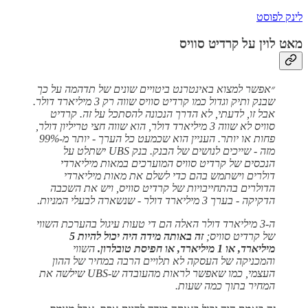
לינק לפוסט
מאט לוין על קרדיט סוויס
״אפשר למצוא באינטרנט ביטויים שונים של תדהמה על כך
שבנק ותיק וגדול כמו קרדיט סוויס שווה רק 3 מיליארד דולר.
אבל זו, לדעתי, לא הדרך הנכונה להסתכל על זה. קרדיט
סוויס לא שווה 3 מיליארד דולר, הוא שווה חצי טריליון דולר,
פחות או יותר. העניין הוא שכמעט כל הערך - יותר מ-99%
מזה - שייכים לנושים של הבנק. בנק UBS ישתלט על
הנכסים של קרדיט סוויס המוערכים במאות מיליארדי
דולרים וישתמש בהם כדי לשלם את מאות מיליארדי
הדולרים בהתחייבויות של קרדיט סוויס, ויש את השכבה
הדקיקה - בערך 3 מיליארד דולר - שנשארה לבעלי המניות.
ה-3 מיליארד דולר האלה הם די טעות עיגול בהערכת השווי
של קרדיט סוויס;
זה באותה מידה היה יכול להיות 5
מיליארד, או 1 מיליארד, או חפיסת טובלרון.
השווי
והמכניקה של העסקה לא תלויים הרבה במחיר של ההון
העצמי, כמו שאפשר לראות מהעובדה ש-UBS שילשה את
המחיר בתוך כמה שעות.