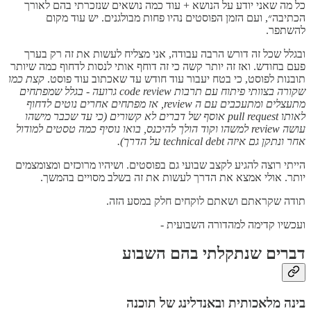
כל מה שאני יודע על הנושא + עוד כמה נושאים שנזכרתי בהם לאורך
הכתיבה״, ועם הזמן הפוסטים נהיו פחות מבולגנים. יש עוד מקום
להשתפר.
ובגלל שכל זה דורש הרבה עבודה, אני מצליח לעשות את זה רק בערך
פעם בחודש. ואז זה יותר קשה כי זה דוחף אותי לנסות לדחוף כמה שיותר
תובנות לפוסט, כי בטח יעבור עוד חודש עד שאכתוב עוד פוסט.
קצת כמו
שקורה בצוותי פיתוח עם תרבות code review גרועה - בגלל שמפתחים
מתעצלים ומתעכבים עם ה review, אז מפתחים אחרים נוטים לדחוף
לאותו pull request אוסף של דברים לא קשורים (כי עד שכבר מישהו
עושה review למשהו וקוד הולך להיכנס, בואו נוסיף כמה טסטים למודול
אחר ונתקן גם איזה technical debt על הדרך).
הייתי רוצה להגיע לקצב שבועי גם בפוסטים. ושיהיו מרוכזים ומצומצמים
יותר. אולי אמצא את הדרך לעשות את זה בשלב מסויים בהמשך.
תודה שקראתם ושאתם לוקחים חלק במסע הזה.
ועכשיו קדימה למהדורה השבועית -
דברים שנתקלתי בהם השבוע
בינה מלאכותית ובאנדלינג של תוכנה