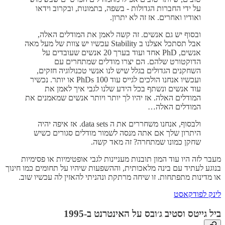
על ידי החברות הגדולות - בשפה, בתמונות, ובקרוב וידאו
ואודיו ואחרים. אז זה לא יתרון.
ובסוף יש גם אנשים. זה קשה לאמן את המודלים האלה,
אבל תסתכל אצלנו ב Stability עכשיו יש צוות של מעל מאה
אנשים, PhD אחד ועוד בערך 20 אנשים שעובדים על
הדוקטורט שלהם. הם יצרו מודלים שמתחרים עם
השחקנים הגדולים בגלל שיש לנו אנשי טכנולוגיה חזקים,
ועכשיו אנחנו הולכים לגייס עוד 100 PhDs או יותר. נכשיר
עוד אנשים ונשתף בכל הידע שלנו לגבי איך לאמן את
המודלים האלה. אז יהיו לך יותר ויותר אנשים שמאמנים את
המודלים האלה…
ולבסוף, אנחנו משחררים את ה data sets. אז איפה יהיה
היתרון שלך אם אתה מנסה לשמור מודלים סגורים כשיש
שחקן כמונו שמתחרה? זה מאד קשה.
מעבר לזה היו עוד המון תובנות מעניינות לגבי אופטימיות או פסימיות
בנוגע לעתיד עם בינה מלאכותית, וההשפעות שיהיו על תחומים כמו חינוך
או מדינות מתפתחות. זו שיחה מרתקת ונהניתי להאזין לה עכשיו שוב.
לינק לפודקאסט
ביל גייטס וסטיב ג׳ובס על האינטרנט ב-1995