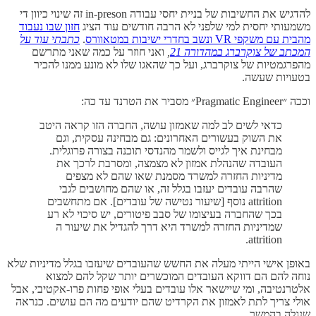
להדגיש את החשיבות של בניית יחסי עבודה in-preson זה שינוי כיוון די
משמעותי יחסית למי שלפני לא הרבה חודשים עוד הציג
חזון שבו נעבוד
מהבית עם משקפי VR ונשב בחדרי ישיבות במטאוורס
.
כתבתי עוד על
המכתב של צוקרברג במהדורה 21
,
ואני חוזר על כמה שאני מתרשם
מהפרגמטיות של צוקרברג, ועל כך שהאגו שלו לא מונע ממנו להכיר
בטעויות שעשה.
וככה ״Pragmatic Engineer״ מסביר את הטרנד עד כה:
כדאי לשים לב למה שאמזון עושה, החברה הזו קראה היטב
את השוק בעשורים האחרונים: גם מבחינה עסקית, וגם
מבחינת איך לגייס ולשמר מהנדסי תוכנה בצורה פרוגלית.
העובדה שהנהלת אמזון לא מצמצה, ומסרבת לרכך את
מדיניות החזרה למשרד מסמנת שאו שהם לא מצפים
שהרבה עובדים יעזבו בגלל זה, או שהם מחושבים לגבי
attrition נוסף [שיעור נטישה של עובדים]. אם מתחשבים
בכך שהחברה בעיצומו של סבב פיטורים, יש סיכוי לא רע
שמדיניות החזרה למשרד היא דרך להגדיל את שיעור ה
attrition.
באופן אישי הייתי מעלה את החשש שהעובדים שיעזבו בגלל מדיניות שלא
נוחה להם הם דווקא העובדים המוכשרים יותר שקל להם למצוא
אלטרנטיבה, ומי שיישאר אלו עובדים בעלי אופי פחות פרו-אקטיבי, אבל
אולי צריך לתת לאמזון את הקרדיט שהם יודעים מה הם עושים. כנראה
שנגלה בהמשך.