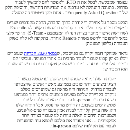
עצומה שמבקשת לבטל את ה RTO, ולאפשר להם להמשיך לעבוד
מרחוק. בתגובה ההנהלה לא עדכנה את המדיניות החדשה, והוסיפה חלק
של “Frequently Asked Questions” - אחת מהן ציטטתי פה למעלה.
הבלוג מספר על אווירה די קודרת בתוך החברה, הרבה מהנדסים שגרים
במקומות מרוחקים תולים את תקוותיהם בהגשת בקשה ל-Exception
(שדורשת אישור מחבר בצוות הנהלה המצומצם - S-Team), או שייאלצו
במאי להתפטר ולחפש משרת Remote אחרת, בתקופה לא קלה בשוק
העבודה (בלשון המעטה).
נראה שמהלך דומה יקרה גם בפייסבוק, ש
במאי 2020 הכריזה
שעובדים
יוכלו באופן קבוע לעבור לעבוד מהבית גם אחרי המגיפה. ועכשיו הם
רומזים על פניית פרסה - במכתב שמארק צוקרברג פרסם בשבוע שעבר
הוא הסביר ש:
״הניתוח שלנו מראה שמהנדסים שהצטרפו למטא במשרד
הציגו ביצועים יותר טובים בממוצע מאשר אנשים שהצטרפו
לעבודה מרחוק. הניתוח הזה מראה גם שמהנדסים בשלב
מוקדם בקריירה שלהם מציגים ביצועים טובים יותר בממוצע
כשהם עובדים in-person עם חברי הצוות שלהם לפחות
שלושה ימים בשבוע. זה דורש מחקר נוסף, אבל התיזה שלנו
היא שזה עדיין קל יותר לבנות אמון בעבודה פנים-אל-פנים,
ושמערכות היחסים האלה עוזרות לנו לעבוד בצורה יותר
אפקטיבית …
אני מעודד את כולכם למצוא עוד הזדמנויות
לעבוד עם הקולגות שלכם in-preson
״.