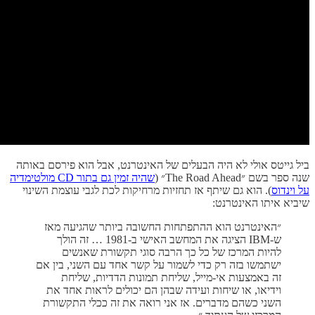
ביל גייטס אולי לא היה הבעלים של האינטרנט, אבל הוא פירסם באותה
שנה ספר בשם ״The Road Ahead״ (
שהיה זמין גם בתור CD מולטימדיה
על וינדוס
). הוא גם שיתף אז תחזיות מרחיקות לכת לגבי עוצמת השינוי
שיביא איתו האינטרנט:
״האינטרנט הוא ההתפתחות החשובה ביותר שהגיעה מאז
ש-IBM הציגה את המחשב האישי ב-1981 … זה הולך
להיות המרכז של כל כך הרבה סוגי תקשורת שאנשים
ישתמשו בזה רק כדי לשמור על קשר אחד עם השני, בין אם
זה באמצעות אי-מייל, שליחת תמונות הדדיות, שליחת
וידיאו, או שיחות ועידה שבהן הם יכולים לראות אחד את
השני כשהם מדברים. אז אני רואה את זה ככלי התקשורת