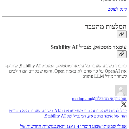
לינק לפוסט
המלצות מהעבר
עימאד מוסטאק, מנכ״ל Stability AI
כתבתי בשבוע שעבר על עימאד מוסטאק, המנכ״ל Stability AI, שתוקף
את OpenAI על כך שהם לא באמת Open, ורומז שבקרוב הם הולכים
לשחרר מודל LLM פתוח:
אופטיקאי מדופלם
@meduplam
יכול להיות שההכרזה הכי משמעותית ב-AI בשבוע שעבר היא הטוויט
אפילו שבאותו שבוע הוכרזו GPT-4 והאינטגרציות החדשות של