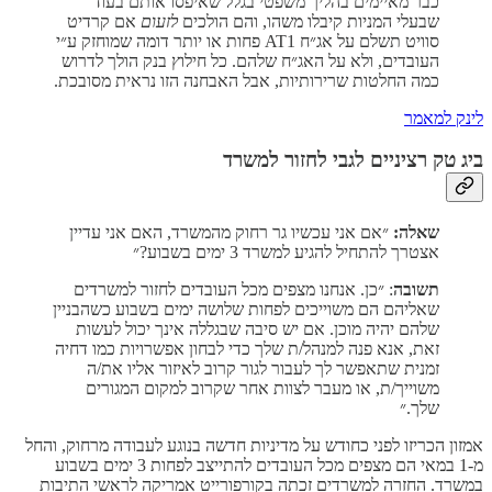
כבר מאיימים בהליך משפטי בגלל שאיפסו אותם בעוד
שבעלי המניות קיבלו משהו, והם הולכים
לזעום
אם קרדיט
סוויט תשלם על אג״ח AT1 פחות או יותר דומה שמוחזק ע״י
העובדים, ולא על האג״ח שלהם. כל חילוץ בנק הולך לדרוש
כמה החלטות שרירותיות, אבל האבחנה הזו נראית מסובכת.
לינק למאמר
ביג טק רציניים לגבי לחזור למשרד
שאלה:
״אם אני עכשיו גר רחוק מהמשרד, האם אני עדיין
אצטרך להתחיל להגיע למשרד 3 ימים בשבוע?״
תשובה
: ״כן. אנחנו מצפים מכל העובדים לחזור למשרדים
שאליהם הם משוייכים לפחות שלושה ימים בשבוע כשהבניין
שלהם יהיה מוכן. אם יש סיבה שבגללה אינך יכול לעשות
זאת, אנא פנה למנהל/ת שלך כדי לבחון אפשרויות כמו דחיה
זמנית שתאפשר לך לעבור לגור קרוב לאיזור אליו את/ה
משוייך/ת, או מעבר לצוות אחר שקרוב למקום המגורים
שלך.״
אמזון הכריזו לפני כחודש על מדיניות חדשה בנוגע לעבודה מרחוק, והחל
מ-1 במאי הם מצפים מכל העובדים להתייצב לפחות 3 ימים בשבוע
במשרד. החזרה למשרדים זכתה בקורפורייט אמריקה לראשי התיבות