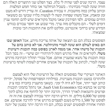
עצמי, הרבה שנים לפני שהיה לי בלוג. בצד הפלט שני התוצרים האלה הם
חוויה שונה לגמרי מבחינתי - בשביל הניוזלטר אני בוחר חמש המלצות
וכותב עליהן כמה מחשבות. זו עבודת Curation. זה עדיין דורש לא מעט
זמן ומאמץ, אבל משהו שפחות קשה לי לעשות בלו״ז שבועי גם כששאר
החיים עמוסים. ולפי הפידבק שאני מקבל מקוראים שיש להם תחומי עניין
דומים לשלי - הם מקבלים מזה ערך. מדי שבוע אני חופר עבורם בגודש
המידע שיש ברחבי אינטרנט, ומלקט להם את התובנות הכי טובות
שמצאתי.
הפוסטים בבלוג הם גם תוצאה של אותה צריכת מידע, אבל
האופן שבו
הם באים לעולם הוא שונה לגמרי מהניוזלטר. אני לא כותב בהם על
תובנות של מישהו אחר. אני מנסה לארגן בפוסט כמה תובנות ורעיונות
משלי.
לקוראים זה אולי מרגיש דומה ל״הרהורי יום שישי״ - זה בסך הכל
כמה תובנות על נושא שמעניין אותם. אבל עבורי תהליך הכתיבה מרגיש
שונה לגמרי, לכתוב על תובנות של אנשים אחרים לעומת לשתף ברעיונות
משלי.
האתגר העיקרי שלי בפוסטים האלה על הרעיונות שלי הוא לצמצם
ולהתרכז במעט תובנות מעניינות. במילותיו המפורסמות של פסקל, ״
הייתי
כותב קצר יותר, אבל לא היה לי זמן
״. כשאני מתעניין בחברה כמו צ׳ק
פוינט או בנושא כמו SaaS Unit Economics, אני נתקל בהמוני תובנות
ופרטים ודוגמאות לאורך הדרך, והרבה יותר קל לדחוף את כולם לתוך
פוסט של 6,000 מילים. זה דורש הרבה יותר עבודה לצמצם את זה זה
לפוסט של 1,500 מילים (שגם לפעמים מרגיש ארוך להרבה אנשים). אם
תחזרו אחורה לפוסטים ישנים בבלוג, הם היו הרבה יותר בסגנון של ״הנה