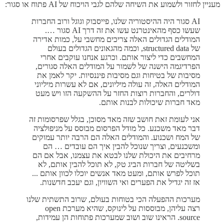
מעניין לחזור ולשמוע את השיחה שלהם לגבי הויכוח של AI פתוח או סגור:
AI סגור היה ההיסטוריה שלנו, פייסבוק וגוגל ורוב החברות
שעשו כסף מהאינטרנט עשו את זה דרך AI סגור ….
המודלים הגדולים האלה צריכים מחשבי על, כמות אדירה
של structured data, וכמה מהגאונים הגדולים בעולם
המחשבים כדי ליצור אותם. וכרגע אנחנו עוקבים אחרי
הפרדיגמה הישנה של לשמור על המודלים האלה סגורים,
מסיבות של בטיחות וגם מסיבות פיננסיות. יקר לאמן את
המודלים האלה, זה עולה מיליונים, אם לא עשרות מיליוני
דולרים, והחברות רוצות החזר על ההשקעה הזו ויש מעט
מאד חברות שיכולות לבנות אותם.
אני לעומת זאת חושב שזה מאד מסוכן, בגלל שפרסומות זה
דבר מאד משכנע. כל מודל הפרסום מבוסס על מניפולציה
של המח ושכנוע. והמודלים האלה הם הרבה יותר עמוקים
ומשכנעים, וצריך שנוכל להבין איך הם עובדים … הם
מרחיבים את היכולת שלנו לבטא את עצמנו, אבל אם הם
בשליטה של חברות הביג טק, לא תוכל להבין אותם, לא
תוכל לפרש אותם, ומעט מאד אנשים יוכלו לכוון אותם ...
אז זה יגדיל את הפערים ואי השוויון, וגם יעכב חדשנות.
מערכות ההפעלה הכי בטוחות בעולם, שרוב התשתית שלנו
רצה עליהן, מבוססות על לינוקס, שהיא מערכת open
source. הראינו שוב ושוב שמערכות פתוחות הן עמידות,