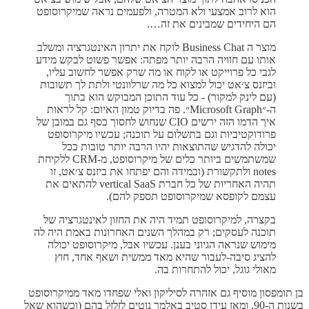
הוא לרוב אמצעי ולא המטרה, ולפעמים נראה שמיקרוסופט
הם היחידים שמבינים את זה….
מוצר ה Business Chat לוקח את יתרון האינטגרציה ומשלב
אותו עם חוויה הרבה יותר מפתה: אפשר פשוט לבקש מידע
לגבי כל פרוייקט או לקוח או מה שרק אפשר לחשוב עליו,
וביזנס צ׳אט יכול למצוא כל מה שרלוונטי ולתת לך תשובות
(עם לינק למקור) - כל עוד התוכן המבוקש הוא בתוך
ה-״Microsoft Graph״. פה בדיוק טמון האיום: קל לראות
איך הדמו הזה ירשים CIO שנחוש לחסוך כסף גם במובן של
פרודוקטיביות וגם בתשלום על תוכנה; עכשיו מיקרוסופט
יכולה להדגיש שהתוצאות יהיו הרבה יותר טובות ככל
שמשתמשים ביותר כלים של מיקרוסופט, מ-CRM ללקיחת
notes ולתקשורת (ובמידה והם יפתחו את ביזנס צ׳אט, זו
תהיה האחריות של כל חברת vertical SaaS להתאים את
עצמם לקופסא שמיקרוסופט תספק להם).
בקצרה, למיקרוסופט תמיד היה את החזון לאינטגרציה של
תוכנה לעסקים; רק במהלך השנים האחרונות באמת היה לה
מימוש שנראה הגיוני בענן. עכשיו אבל, מיקרוסופט יכולה
להציג סיבה-לעבור שהיא מאד ממשית ושאף אחד, חוץ
מאולי גוגל, יכול להתחרות בה.
בן תומפסון מוסיף גם אזהרה לסיליקון ואלי שפחדו מאד ממיקרוסופט
בשנות ה-90, ומאז עידן סטיב באלמר נוטים לזלזל בהם (וכשהוא שאל