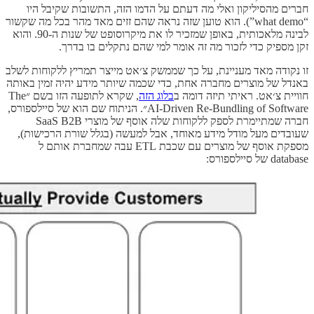
חברים מהסיליקון ואלי מה דעתם על הדמו הזה, התשובות שקיבל היו
“what demo”). הוא טוען שזה נראה שהם זזים מאד מהר בכל מה שקשור
לבינה מלאכותית, באופן שמזכיר לו את מיקרוסופט של שנות ה-90. והוא
זקן מספיק כדי לזכור מה זה אומר למי שהם נתקלים בו בדרך.
זו נקודה מאד מעניינת, על כך שממשק צ׳אט מייצר תמריץ ללקוחות לשלב
באנדל של מוצרים מחברה אחת, כדי שכמה שיותר מידע יהיה זמין באותה
חוויית צ׳אט. ראיתי תיזה דומה ב
בלוג הזה
, שקרא לתופעה הזו בשם ״The
AI-Driven Re-Bundling of Software״. הניתוח שם הוא של סיילספורס,
חברה שמתיימרת לספק ללקוחות שלה אוסף של מוצרי SaaS B2B
שעובדים מעל מודל מידע מאוחד, אבל למעשה (בגלל שורת הרכישות),
מספקת אוסף של מוצרים עם שכבת ETL עבה שמחברת אותם ל
database של סיילספורס: