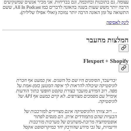
עצומה. גם בתובנות ובחוכמה, וגם בבדיחות. אני מכיר אנשים שמשקיעים
הרבה יותר משש שעות בשנה בהאזנה לדברים כמו All In Podcast, ששם
התשואה על זמן האזנה הרבה יותר נמוכה (ואולי אפילו שלילית).
לינק לאסיפה
המלצות מהעבר
Flexport + Shopify
״
בדיעבד, הסימנים היו שם כל השנים. אין כמעט אף חברת
לוגיסטיקה שיכולה להראות לך איפה המטען בזמן-אמת על
מפה. רוב המידע מועבר בצורת טקסט חופשי בתוך הודעות
אימייל עם מסמכים מצורפים. לא
קיים כמעט אף API של
לוגיסטיקה.
… רוב צוותי הלוגיסטיקה אינם מצויידים למורכבות של
הבעיות שהם מתמודדים איתן. הם מנסים לפתור
אופטימיזציה מרובת-משתנים של מערכות מורכבות
ודינמיות, על גבי מידע שהודבק יחד במיקרוסופט אקסל