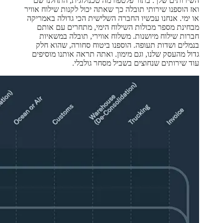
השירותים שלך. בתור פלטפורמה טכנולוגית, התחלנו שם
ואז הוספנו שירותי תובלה כך שאתה יכול לקנות שילוח אוויר
או ימי. אנחנו עכשיו החברה השלישית הכי גדולה באמריקה
מבחינת מספר מכולות השילוח הימי, מתחרים עם אותם
חברות שילוח מיושנות. משלוח אווירי, תובלה במשאיות
בנמלים ושדות תעופה. הוספנו ביטוח סחורה, שהוא חלק
גדול מהעסק שלנו, וגם מימון. ואתה תראה אותנו מוסיפים
עוד שירותים שנחוצים בשביל מסחר גולבלי.