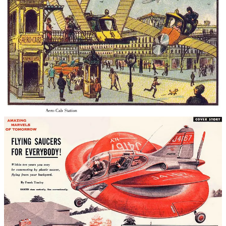
נראה שטכנולוגיות מסויימות פוגעות בתקרה טבעית
ומפסיקות להתפתח. אחרות, שאנחנו *מדמיינים* שיהיו
מועילות, מתבררות כבלתי שימושיות במציאות.
ה Tutor ממשיך ומזכיר שגם החשש מאוטומציה, שתיקח מכולם את
העבודות, היה קיים מאז ימי המהפיכה התעשייתית. ובמיוחד מאז הופעת
המחשבים. ציטוט אחד אמר:
כבר עכשיו אנחנו מקציבים עבודות. עד 1984, האדם יבלה
את השליש הראשון של חייו, או 25 שנים, ברכישת חינוך,
רק את השליש השני בעבודה, ואת השליש האחרון בהנאה
מפרי עמלו. פשוט לא תהיה מספיק עבודה לכולם. שעות
נוספות או עבודה שניה יהפכו למשהו לא מקובל חברתית,
ממש כמו ביגמיה.
ובכן, 40 שנה אחר כך, כולם עדיין עובדים. לפחות בינתיים.