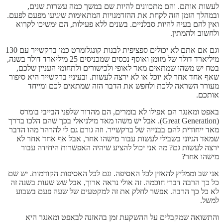
לעשות אותם. והם מתכוונים להיות שם במשך כמה עשרות שנים,
ובמהלך הזמן הזה לקחת את ההזדמנויות המתאימות שיגיעו מפעם לפעם.
ואין להם בעיה להיות סבלניים. בשנים ללא פעילות, הם ימשיכו לקרוא
ולחשוב ולהמתין.
וגם אם אתם לא יכולים ספציפית לבנות קונגלומרט כמו ברקשייר עם 130
מיליארד דולר של מזומן ואוסף נכסים שמכניסים 25 מיליארד דולר בשנה,
בטח יש משהו שמתאים מאד לאופי ולכישורים ולתחומי העניין שלכם,
שאף אחד אחר לא יוכל או לא ירצה לעשות. ובעיניי ברקשייר היא סיפור
מעורר השראה ללכת ולחפש את הדבר הזה שמתאים לכם ומייחד
אותכם.
באפט ומאנגר הם אפילו לא בומרים, הם מהדור שלפני הבייבי בומרס
(Great Generation). אבל יש משהו מאד מילניאלי בכך שהם הלכו בדרך
מאד ייחודית להם בבנייה של ברקשייר. וזה גורם גם לי להרהר מהו הדבר
שמאד הגיוני בשבילי לעשות עבור מישהו אחר, אבל אף אחד אחר לא
ירצה לעשות גם? מה אני יכול להציע שיהיה האפשרות היחידה עבור
מישהו אחר?
אני שב וממליץ להאזין לכל האסיפה. וגם לכל האסיפות הקודמות. יש שם
כל כך הרבה דברי חוכמה. זה אולי נראה ארוך, אבל שש שעות בשנה זה
לא כל כך הרבה. אפשר לחלק את זה למקטעים של שעה פעם בשבוע
למשל.
והתשואה שמקבלים על ההשקעת זמן בהאזנה לבאפט ומאנגר היא