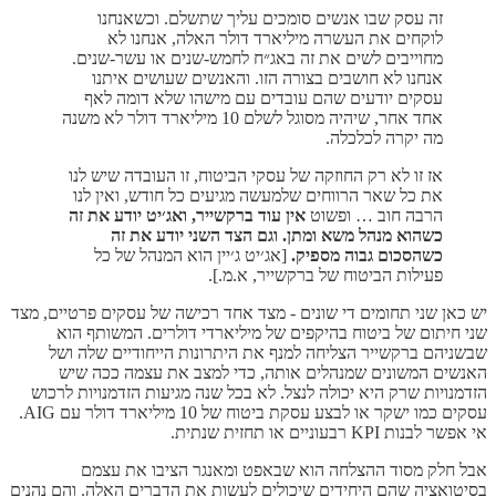
זה עסק שבו אנשים סומכים עליך שתשלם. וכשאנחנו
לוקחים את העשרה מיליארד דולר האלה, אנחנו לא
מחוייבים לשים את זה באג״ח לחמש-שנים או עשר-שנים.
אנחנו לא חושבים בצורה הזו. והאנשים שעושים איתנו
עסקים יודעים שהם עובדים עם מישהו שלא דומה לאף
אחד אחר, שיהיה מסוגל לשלם 10 מיליארד דולר לא משנה
מה יקרה לכלכלה.
אז זו לא רק החוזקה של עסקי הביטוח, זו העובדה שיש לנו
את כל שאר הרווחים שלמעשה מגיעים כל חודש, ואין לנו
הרבה חוב … ופשוט
אין עוד ברקשייר, ואג׳יט יודע את זה
כשהוא מנהל משא ומתן. וגם הצד השני יודע את זה
כשהסכום גבוה מספיק.
[אג׳יט ג׳יין הוא המנהל של כל
פעילות הביטוח של ברקשייר, א.מ.].
יש כאן שני תחומים די שונים - מצד אחד רכישה של עסקים פרטיים, מצד
שני חיתום של ביטוח בהיקפים של מיליארדי דולרים. המשותף הוא
שבשניהם ברקשייר הצליחה למנף את היתרונות הייחודיים שלה ושל
האנשים המשונים שמנהלים אותה, כדי למצב את עצמה ככה שיש
הזדמנויות שרק היא יכולה לנצל. לא בכל שנה מגיעות הזדמנויות לרכוש
עסקים כמו ישקר או לבצע עסקת ביטוח של 10 מיליארד דולר עם AIG.
אי אפשר לבנות KPI רבעוניים או תחזית שנתית.
אבל חלק מסוד ההצלחה הוא שבאפט ומאנגר הציבו את עצמם
בסיטואציה שהם היחידים שיכולים לעשות את הדברים האלה. והם נהנים