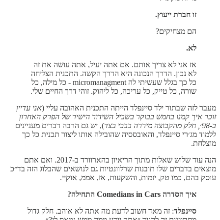
זו חברת ייעוץ.
הם מצחיקים?
לא.
אז אני לא צריך אותם. אם אתה יעיל, אתה עושה את זה
לא נכון. הדרך הנכונה היא הדרך הקשה. התכנית הצליחה
כל כך בגלל שעשיתי לה micromanagment - כל מילה, כל
שורה, כל טייק, כל עריכה, כל ליהוק. זוהי דרך החיים שלי.
מעבר לזה שבתור ילד סיינפלד הייתה התכנית האהובה עליי (
אני עדיין
זוכר איך קמנו בחמש בבוקר בשביל השידור הישיר של הפרק האחרון
ב-98׳, חלק מהקבוצה מיררה בבכי בצד
), יש גם הרבה דברים מעניינים
ללמוד מג׳רי סיינפלד, והאובססיה שהובילה אותו ליצור תכנית כל כך
מוצלחת.
הנה עוד שלוש שאלות מתוך הריאיון בהארוורד ב-2017. ואם אתם
מוצאים בדברים שלו תובנות שרלוונטיות גם לנושאים שהבלוג הזה בד״כ
עוסק בהם, כמו טק, יזמות, והשקעות, אז, אממ, אוקיי.
איך הסדרה Comedians in Cars התחילה?
סיינפלד
: זה מאד חשוב לדעת מה אתה לא אוהב. חלק גדול
מחדשנות זה להגיד ״אתה יודע ממה ממש נמאס לי?״,