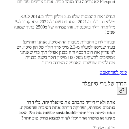
Flexport לא צריכה עוד מנהל בכיר. אנחנו צריכים עוד יזם
…
הגדלנו את ההכנסות שלנו מ-2 מיליון דולר ב-2014 ל-3.3
מיליארד דולר ב-2021. התחזית שלנו ל-2022 היא קרוב ל-5
מיליארד דולר בהכנסות. זוהי צמיחה של 2500x בתוך שמונה
שנים!
ובניגוד לרוב החברות מגובות ההון-סיכון, אנחנו רווחיים!
בעוד שגייסנו למעלה מ-2.3 מיליארד דולר של הון סיכון, יש
לנו עדיין את רוב הכסף הזה בבנק אפילו תוך כדי שאנחנו
ממשיכים להשקיע מעל 100 מיליון דולר בשנה בבניית
טכנולוגיית שרשרת האספקה הטובה ביותר.
לינק לפודקאסט
הדרך של ג׳רי סיינפלד
אתה ולארי דיוויד
כתבתם את סיינפלד יחד, בלי חדר
כותבים מסורתי, ושחיקה הייתה אחת הסיבות שהפסקת.
האם הייתה דרך יותר sustainable לעשות את זה? האם
מקינזי או מישהו אחר יכלו לעזור למצוא מודל טוב יותר?
מי זה מקינזי?