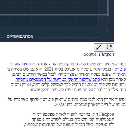
Source:
Flexport
ועוד שני סיפורים שקרו מאז הפודקאסט הזה - אחד הוא
הסיור שערך
פיטרסון
בנמל התקוע של לוס אנג׳לס בסוף 2021. הוא גם שט בסירה בין
האוניות שעגנו בפקק האדיר שנוצר מחוץ לנמל במשך חודשים רבים.
לאחר מכן הוא
כתב שרשור ויראלי בטוויטר על הממצאים מהסיור
,
ורעיונות לשיפור המצב. זה הוביל לכך שמושל קליפורניה, גאווין ניוסום,
פנה אליו כדי לדבר על הרעיונות שלו לשיפור. חלקן יושמו.
וסיפור אחרון הוא לגבי כמה נתונים שראיין פיטרסון שיתף כשהכריז על
המינוי של דייב קלארק למנכ״ל, ביוני 2022:
Flexport היא בדרכה להפוך לאחת מפלטפורמות
הטכנולוגיה הכי חשובות בעולם לשרשרת אספקה
ולוגיסטיקה. בשל הגדול העצום של ההזדמנות שלפנינו,