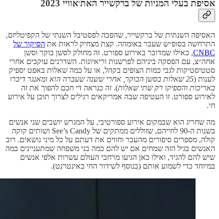
אסיפת בעלי המניות של ברקשייר האת׳אוויי 2023
האסיפה השנתית של ברקשייר, שהפכה לפסטיבל השנתי של הקפיטליזם,
התרחשה בסופ״ש שעבר באומהה. קצת מצחיק לראות את
הסיקור של
CNBC
, כאילו שמדובר באירוע ספורט. זה מחולק לסשן בוקר וסשן
אחה״צ, עם הפסקה ביניהם לפרשנות וריאיונות. השדרנים עוקבים אחרי
סטטיסטיקות לגבי כמות הצופים בקהל, או על כמה שאלות באפט יספיק
לענות (
25 שאלות בסשן הבוקר, אחרי ששנה שעברה הוא ומאנגר דיברו
באריכות והספיקו רק שתי שאלות
). זה כנראה די חכם להפוך את זה
לאירוע ספורט. זו העטיפה שבה אמריקאים רגילים לצרוך תוכן על אירוע
חי.
מה שחריג הוא שבמקום אירוע ספורטיבי, על המגרש יושבים שני אנשים
בשנות ה-90 לחייהם, שזוללים ממתקים של See’s Candy ושותים קוקה
קולה, מספרים סיפורים מהעבר וחווים את דעתם על כל מיני נושאים. רוב
האנשים בגיל הזה שמחים אם יש להם כמה בני משפחה שמתעניינים במה
שיש להם להגיד, ואילו כאן הגיעו מרחבי העולם עשרות אלפי אנשים
במיוחד כדי לשמוע אותם (בנוסף לשידור החי באינטרנט).