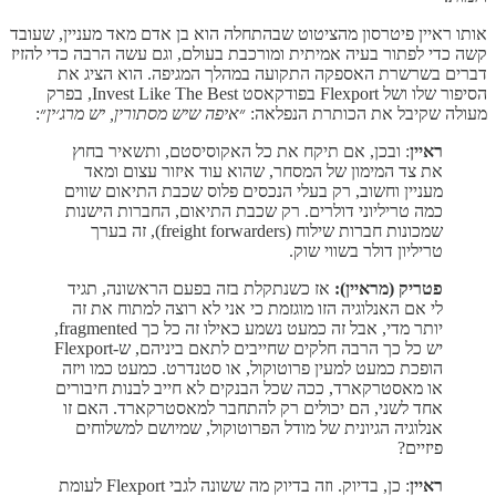
אותו ראיין פיטרסון מהציטוט שבהתחלה הוא בן אדם מאד מעניין, שעובד
קשה כדי לפתור בעיה אמיתית ומורכבת בעולם, וגם עשה הרבה כדי להזיז
דברים בשרשרת האספקה התקועה במהלך המגיפה. הוא הציג את
הסיפור שלו ושל Flexport בפודקאסט Invest Like The Best, בפרק
מעולה שקיבל את הכותרת הנפלאה: ״
איפה שיש מסתורין, יש מרג׳ין
״:
ראיין
: ובכן, אם תיקח את כל האקוסיסטם, ותשאיר בחוץ
את צד המימון של המסחר, שהוא עוד איזור עצום ומאד
מעניין וחשוב, רק בעלי הנכסים פלוס שכבת התיאום שווים
כמה טריליוני דולרים. רק שכבת התיאום, החברות הישנות
שמכונות חברות שילוח (freight forwarders), זה בערך
טריליון דולר בשווי שוק.
פטריק (מראיין):
אז כשנתקלת בזה בפעם הראשונה, תגיד
לי אם האנלוגיה הזו מוגזמת כי אני לא רוצה למתוח את זה
יותר מדי, אבל זה כמעט נשמע כאילו זה כל כך fragmented,
יש כל כך הרבה חלקים שחייבים לתאם ביניהם, ש-Flexport
הופכת כמעט למעין פרוטוקול, או סטנדרט. כמעט כמו ויזה
או מאסטרקארד, ככה שכל הבנקים לא חייב לבנות חיבורים
אחד לשני, הם יכולים רק להתחבר למאסטרקארד. האם זו
אנלוגיה הגיונית של מודל הפרוטוקול, שמיושם למשלוחים
פיזיים?
ראיין
: כן, בדיוק. וזה בדיוק מה ששונה לגבי Flexport לעומת