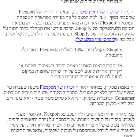
מעשרות נותני שירותים אנלוגיים.
״
זה מתוך
שרשור של ראיין פיטרסון
, הפאונדר והיו״ר של Flexport,
שהסביר בסוף 2021 למה המצב כל כך בעייתי בשרשרת האספקה
העולמית. Flexport היא חברה מאד מעניינת, שגם רכשה השבוע את
חטיבת הלוגיסטיקה של Shopify. הרבה פירשו את המהלך בתור ויתור על
שאיפות הלוגיסטיקה של Shopify, וכניעה לעליונות הלוגיסטית של אמזון.
אבל כפי ש
ליברטי ציין בבלוג שלו
:
Shopify תקבל בערך 13% בעלות ב-Flexport בתור חלק
מהעסקה.
אני סקרן לראות האם זו באמת ירידה בשאיפות שלהם או
רק דרך אחרת להגיע לשם על ידי יצירת שותפות במקום
לנסות לבנות אינטגרציה רוחבית בעצמם.
זה באמת מסקרן, במיוחד לאור
ההכרזה של Flexport
משנה שעברה על
המינוי של דייב קלארק למנכ״ל. התפקיד הקודם שלו היה מנכ״ל חטיבת ה-
Consumer הגלובלית באמזון, ״
והוא לא סתם מנהל בכיר - הוא בונה ויזם
בכל ליבו
״ כלשון ההכרזה.
בכל מקרה, זו הזדמנות טובה להתעכב על Flexport. זה תמיד מעניין
לשמוע סיפור על תעשיה מנוונת, שמתבססת על ניירת ותיאומים ידניים,
שמלאה בכיסים של חיכוך וחוסר יעילות, ושווה טריליון דולר, ועל ניסיון
להעביר אותה למודל שמתבסס על תוכנה ושקיפות, ומאפשר חדשנות
ויזמות.