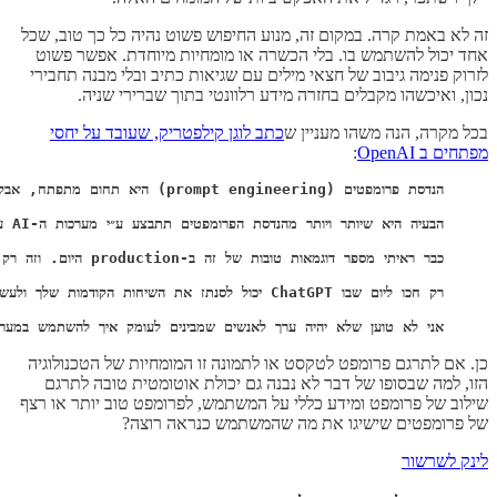
זה לא באמת קרה. במקום זה, מנוע החיפוש פשוט נהיה כל כך טוב, שכל
אחד יכול להשתמש בו. בלי הכשרה או מומחיות מיוחדת. אפשר פשוט
לזרוק פנימה גיבוב של חצאי מילים עם שגיאות כתיב ובלי מבנה תחבירי
נכון, ואיכשהו מקבלים בחזרה מידע רלוונטי בתוך שברירי שניה.
בכל מקרה, הנה משהו מעניין ש
כתב לוגן קילפטריק, שעובד על יחסי
מפתחים ב OpenAI
:
אני לא טוען שלא יהיה ערך לאנשים שמבינים לעומק איך להשתמש במערכו
כן. אם לתרגם פרומפט לטקסט או לתמונה זו המומחיות של הטכנולוגיה
הזו, למה שבסופו של דבר לא נבנה גם יכולת אוטומטית טובה לתרגם
שילוב של פרומפט ומידע כללי על המשתמש, לפרומפט טוב יותר או רצף
של פרומפטים שישיגו את מה שהמשתמש כנראה רוצה?
לינק לשרשור