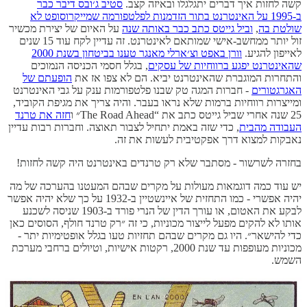
קשה לחזות איך דברים יתגלגלו ובאיזה קצב.
סטיב ג׳ובס דיבר כבר
ב-1995 על האינטרנט בתור הזדמנות לפלטפורמה שמייקרוסופט לא
שולטת בה
,
וביל גייטס כתב כבר באותה שנה
על האיום של יצירת מכשיר
זול יותר ממחשב-אישי שמותאם לאינטרנט. זה עדיין לקח עוד 15 שנים
לאייפון להגיע.
וורן באפט וצ׳ארלי מאנגר טענו בביטחון בשנת 2000
שהאינטרנט יפגע ברווחיות של עסקים
, בגלל חסמי הכניסה הנמוכים
והתחרות המוגברת שהאינטרנט יביא. הם לא צפו אז את
הופעתם של
האגרגטורים
- חברות המגה טק שבנו פלטפורמות ענק על גבי האינטרנט
ומייצרות רווחיות ברמות שלא נראו בעבר. והיה צריך את מגיפת הקוביד,
25 שנה אחרי שביל גייטס כתב את “The Road Ahead״ ו
חזה את טרנד
העבודה מהבית
, כדי שזה באמת יתחיל לצבור תאוצה. וחברות רבות עדיין
נאבקות למצוא דרך אפקטיבית לעשות את זה.
בחזרה לשרשור - מסתבר שלא רק טרנדים באינטרנט היה קשה לחזות!
יש עוד כמה דוגמאות מעולות על מקרים שבהם המעטנו בהערכה של מה
יהיה אפשרי - כמו התחזית של איינשטיין ב-1932 על כך שלא יהיה אפשר
לבקע את האטום, או עורך הדין של הנרי פורד ב-1903 שניסה לשכנע
אותו לא להקים מפעל לייצור מכוניות, כי זה ״רק טרנד חולף, הסוסים כאן
כדי להישאר״. היו גם מקרים שבהם תחזיות טעו בגלל אופטימיות יתר -
מכוניות מעופפות עד שנת 2000, רקטות אישיות, וטיולים ברחבי מערכת
השמש.