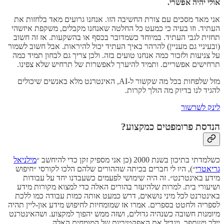
אולי יהיה אפשרי.
אני מאד מסכים עם צורת החשיבה הזו. אנחנו גרועים מאד בלחזות את
העתיד. וזו בעיה כי כמעט כל החלטה שאנחנו מקבלים, משקפת איזשהי
תחזית לגבי העתיד. במיוחד כשמדובר בכסף או בהשקעות. אז זה חשוב
(ובעיניי גם מעניין) להרהר באיך העתיד יכול להיראות. אבל חשוב לשמור
על צניעות ולזכור כמה אנחנו טועים בזה. ולכן צריך גם לבחון תמיד כמה
תרחישים אפשריים. ותמיד להיערך לאפשרות של תרחיש שלא צפינו.
מזל שלפחות בכל מה שקשור ל-AI, האינטרנט מלא באנשים שיכולים
להגיד לנו בדיוק מה הולך לקרות.
לינק לשרשור
הנדסת פרומפטים כמקצוע?
כשלמדתי בתיכון בשנת 2000 (כן אני מספיק זקן כדי להיחשב ״
מילניאל
גריאטרי
״), היו לי חברים בכיתה שההורים שלהם הלכו לקורסי ״חיפוש
מידע באינטרנט״. זה היה שימושי לפעמים כשעבדנו יחד על עבודות
ושיעורי בית. למרות שלהיעזר בהורים האלה כדי למצוא מקורות מידע
באינטרנט לכל מיני נושאים, דרש כמעט אותה כמות עבודה כמו ללכת
לספריה ולחטט בספרים. אמרו אז שמומחיות לחיפוש מידע און-ליין תהיה
מיומנות חשובה כשנהיה גדולים, ושזה ממש יהפוך למקצוע. ושהאינטרנט
יילך וישתפר, ויגדיל את האפקטיביות של המומחים האלה.