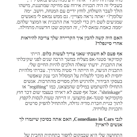
בשבילי זה היה תכניות אירוח עם מוזיקה שמתנגנת, מישהו
הולך לעבר השולחן, לוחץ ידיים עם המנחה, ויושב. ״מה
שלומך?״ ״אתה נראה מצויין״. גם ממש נמאס לי מאנשים
שמגיעים לשם רק כדי למכור את התכנית או המוצר שלהם.
״ממה באמת נמאס לי?״, זה המקום שבו חדשנות מתחילה.
האם היה קשה להבין איך הקריירה שלך צריכה להיראות
אחרי סיינפלד?
אף פעם לא חשבתי שאני צריך לעשות כלום
. הייתי
קומיקאי סטנד-אפ מצליח במשך הרבה שנים לפני שקיבלתי
את התכנית. ידעתי שאלה הולכים להיות החיים שלי.
התכנית הגיעה, וזו הייתה די סטיה מהדרך. עברתי מלהיות
יחסית לא מוכר ללעלות על המסלול הכי ענק שאפשר
בעסקי הבידור, ולהרגיש חלק מסויים מהתרבות. אנשים
התחילו להשתמש במילים שהמצאנו, כמו “regifting” או
“shrinkage”.
אבל אף פעם לא ראיתי בעצמי שום דבר חוץ
מקומיקאי סטנד-אפ מקצועי. זו הייתה טעות לנסות לקפוץ
לתוך בניית חברת מדיה גדולה
, ולהתחיל להפיק סרטים
ותכניות טלוויזיה.
לגבי Comedians in Cars, האם אתה בסיכון שייגמרו לך
אנשים לראיין?
התחושה שלי היא שבמקום לחפור בתחתית החבית של