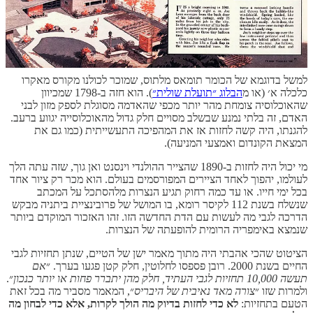
למה זה כל כך קשה לעשות תחזיות? מהרבה סיבות, ואחת
מהן היא שיש הרבה יותר מדי פרמטרים בעולם. אי אפשר
לכמת ולהעריך את כולם.
כמו כן, הרבה דברים הם גם לא צפויים.
למשל בדוגמא של הכומר תומאס מלתוס, שמוכר לכולנו מקורס מאקרו
כלכלה א׳ (או מ
הבלוג ״תועלת שולית״
). הוא חזה ב-1798 שמכיוון
שהאוכלוסיה צומחת מהר יותר מכפי שהאדמה מסוגלת לספק מזון לבני
האדם, זה בלתי נמנע שבשלב מסויים חלק גדול מהאוכלוסייה יגווע ברעב.
להגנתו, היה קשה לחזות אז את המהפיכה התעשייתית (כמו גם את
המצאת הקונדום ואמצעי המניעה).
מי יכול היה לחזות ב-1890 שהצייר ההולנדי וינסנט ואן גוך, שזה עתה הלך
לעולמו, יהפוך לאחד הציירים המפורסמים בעולם. הוא מכר רק ציור אחד
בכל ימי חייו. או עד כמה רחוק תגיע הנצרות מלהסתכל על המכתב
שנשלח בשנת 112 לקיסר רומא, בו המושל של פרובינציית ביתניה מבקש
הדרכה לגבי מה לעשות עם הדת החדשה הזו. זהו האזכור המוקדם ביותר
שנמצא באימפריה הרומית להופעתה של הנצרות.
הציטוט שהכי אהבתי היה מתוך מאמר ישן של הטיים, שנתן תחזיות לגבי
החיים בשנת 2000. רובן פספסו לחלוטין, חלק קטן פגעו בערך. ״
אם
תעשה 10,000 תחזיות לגבי העתיד, חלק מהן יתברר פחות או יותר כנכון
״.
ולמרות שזו ״
צורה מאד נאיבית של היבריס
״, המאמר מסביר מה בכל זאת
הטעם בתחזיות:
לא כדי לחזות בדיוק מה הולך לקרות, אלא כדי לבחון מה