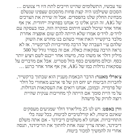
עד עכשיו, התשלומים שהיינו חייבים לתת היו די צנועים …
הסכום ששילמנו היה קצת פחות מהסכום שצפינו שנשלם
מבחינת החלק שלנו בהפסדים. אבל זה שירת את הצרכים
של AIG. זה הגיע אלינו כי אנחנו בפוזיציה ייחודית. אין אף
אחד אחר שיכול לבצע חיתום במקרה הזה, כמו בעסקה עם
לויד׳ס. לויד׳ס אמרו שלא הייתה להם שום אופציה אחרת
מלבד ברקשייר האת׳אוויי כשהם בנו מחדש את השוק
שלהם ע״י העברה של הרבה מחוייבויות לברקשייר. אז לא
נראה הרבה עסקאות כאלה. אם זה בסדר גודל של 500
מיליון דולר או משהו כזה, מישהו אחר ייכנס לשם ויציע יותר
כסף. וכולם מחפשים כסף בוול סטריט. אבל אם מדברים על
עסקאות גדולות כמו של AIG, אין אף אחד אחר כרגע …
צ׳ארלי מאנגר:
הדבר הבאמת מעניין הוא שבתוך ברקשייר,
לחברות הביטוח יש יחס הון של פי ארבע מאחורי כל דולר
של פרמייה. וכמובן, אנחנו רואים את העסקאות הגדולות.
על מי היית סומך אם הייתה לך מחוייבות ענקית שהיית
רוצה לזרוק על מישהו?
וורן באפט
: ויש לנו 25 מיליארד דולר שמגיעים מעסקים
שאינם ביטוח, לא קורלטיביים לביטוח, בכל שנה בלי
התחייבויות. אנחנו לא משלמים דיבידנד - אם אתה משלם
דיבידנד, ואתה צריך שנה אחת לחתוך את הדיבידנד, תנסה
אחרי זה להמשיך למכור ביטוח.