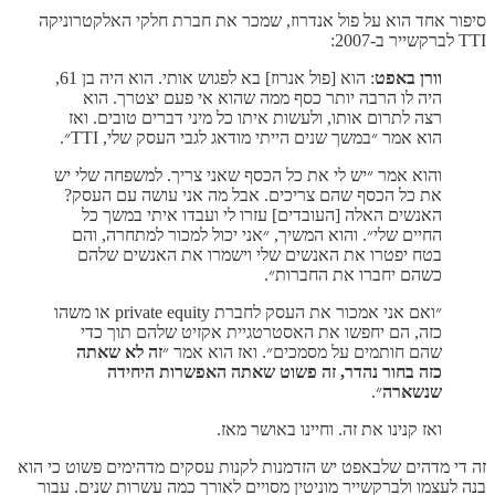
סיפור אחד הוא על פול אנדרוז, שמכר את חברת חלקי האלקטרוניקה
TTI לברקשייר ב-2007:
וורן באפט
: הוא [פול אנרוז] בא לפגוש אותי. הוא היה בן 61,
היה לו הרבה יותר כסף ממה שהוא אי פעם יצטרך. הוא
רצה לתרום אותו, ולעשות איתו כל מיני דברים טובים. ואז
הוא אמר ״במשך שנים הייתי מודאג לגבי העסק שלי, TTI״.
והוא אמר ״יש לי את כל הכסף שאני צריך. למשפחה שלי יש
את כל הכסף שהם צריכים. אבל מה אני עושה עם העסק?
האנשים האלה [העובדים] עזרו לי ועבדו איתי במשך כל
החיים שלי״. והוא המשיך, ״אני יכול למכור למתחרה, והם
בטח יפטרו את האנשים שלי וישמרו את האנשים שלהם
כשהם יחברו את החברות״.
״ואם אני אמכור את העסק לחברת private equity או משהו
כזה, הם יחפשו את האסטרטגיית אקזיט שלהם תוך כדי
שהם חותמים על מסמכים״. ואז הוא אמר ״
זה לא שאתה
כזה בחור נהדר, זה פשוט שאתה האפשרות היחידה
שנשארה
״.
ואז קנינו את זה. וחיינו באושר מאז.
זה די מדהים שלבאפט יש הזדמנות לקנות עסקים מדהימים פשוט כי הוא
בנה לעצמו ולברקשייר מוניטין מסויים לאורך כמה עשרות שנים. עבור