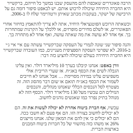
הרבה פאונדרים שאכפת להם מהעסק שבנו במשך כל חייהם, ברקשייר
היא החברה היחידה שיכולה לרכוש אותם. יש לבאפט סיפור דומה גם על
הרכישה של ישקר, בעקבות מכתב שאיתן ורטהיימר שלח לו ב-2006.
וכשאתה הרוכש הפוטנציאלי היחיד, אתה לא צריך להתאמץ בחיזור אחרי
הפאונדרים, או לשלם מחירים מופרזים, או ללכלך על הקרנות שמתחרות
בך. אף אחד לא עושה את מה שאתה עושה, ואף אחד לא מתחרה בך.
והנה סיפור שני שונה לגמרי על העסקה שברקשייר עשתה עם איי איי ג׳י
ב-2016. לא שפרטי העסקה הספציפית מעניינים, כמו העובדה שברקשייר
היא החברה היחידה בעולם שיכולה להציע כזה דבר:
וורן באפט
: אנחנו קיבלנו בערך 10 מיליארד דולר. ואין עלינו
הגבלה לשים את הכסף באג״ח. אז שערי הריבית אולי
משפיעים עלינו במידה מסויימת … אבל אנחנו לא חייבים
לשמור את הכסף באג״ח תואם או שום דבר מהסוג הזה. זה
מצטרף לסל הנכסים הכללי שאנחנו מנהלים, והנכסים
הנזילים הם עכשיו מעל 130 מיליארד דולר. הכסף הזה לא
מנוהל בתיק נפרד כמו שאנשים נוהגים לחשוב.
עכשיו,
אף חברת ביטוח אחרת לא יכולה לעשות את זה
. הם
לא יכולים לחשוב בצורה הזו. הם אף פעם לא חשבו ככה.
הם לא יכולים כי אין להם את המאזן שלנו. אנחנו מייצגים
26% או משהו כזה מהשווי של כל חברות ביטוח המבנים
בארצות הברית.