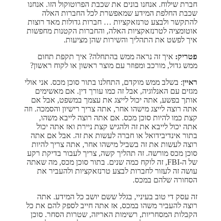
חברת שילוח. אנחנו בונים את שכבת הפרוטוקול הזו. אנחנו
שכבת החלפת המידע שמאפשרת לכל החברות האלה
להתקשר ולבצע טרנזאקציות … חברות גדולות מאד רוצות
אוטומציה לטרנזאקציות האלה, והחברות הקטנות מחפשות
איך לפשט את התהליך והשירות שהן מציעות.
פטריק:
איך זה נראה ממש בהתחלה? איך תקפת תחום
ממש גדול, מורכב ומפוזר עם מוצר ראשון או לקוח ראשון?
ראיין
: בשלב ממש מוקדם, התחלנו בתור סוכן מכס. אני אולי
מגזים עם האנלוגיה, אבל זה כמו עורך דין. אם מאשימים
אותך בפשע, אתה יכול לייצג את עצמך במשפט, אבל אם
אתה רוצה לייצג מישהו אחר, אתה צריך רישיון והסמכה. וזה
קצת כמו להיות סוכן מכס. אם אתה רוצה לייבא משהו,
אתה יכול לייבא את זה ולהגיש קצת ניירת ואז אתה יכול
בתור אינדיבידואל או חברה לעשות את זה. אבל אם אתה
רוצה לעשות את זה בשביל מישהו אחר, אתה צריך להיות
סוכן מכס מורשה. זה תהליך קשה, צריך לעבור בדיקת רקע
של ה-FBI, זה לוקח כמה שנים. בתור סוכן מכס, מה שאתה
עושה זה לעזור לחברות לבצע טרנזאקציות ולהעביר את
הסחורה שלהם במכס.
זה עסק די טוב בעיניי, בגלל ששם יושב כל המידע. אתה
רוצה להעביר משהו במכס, אז אתה חייב לספק להם את כל
הקבלות המסחריות, רשימות האריזה, שטרות הסחר. סוכן