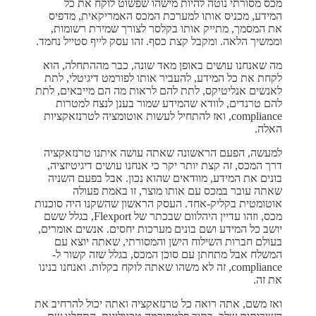
מכס מסורתי נוטה להיות מישהו שפשוט לוקח את כל
המידע, מכניס אותו למערכת המכס האמריקאית, מדפיס
את המסמך, מתייק אותו בקלסר לצורך שמירת רשומות,
וממשיך הלאה. ומקבל קצת כסף. זהו עסק לייף סטייל נחמד.
מה שאנחנו עושים באופן מאד שונה, כבר מההתחלה, הוא
לקחת את כל המידע, להעביר אותו לפורמט דיגיטלי, לתת
לאנשים אנליטיקס, לתת להם לראות מה הם מייבאים, לתת
להם טרנדים, לוודא שהמידע שמור בענן לנצח למטרות
compliance, ואז להתחיל לעשות אוטומציה לטרנזאקציות
האלה.
למעשה, הפעם הראשונה שאתה עושה איתנו טרנזאקציה
דרך המכס, זה קצת יותר יקר כי אנחנו עושים דיגיטיזציה,
בונים את המידע, מוודאים שהוא נכון. אבל בפעם השניה
שאתה עובר במכס עם אותו מוצר, זו באמת פעולה
אוטומטית בקליק-אחד. העסק הראשון שהשקנו היה סוכנות
מכס, וזהו עדיין היהלוום שבכתר של Flexport, בגלל ששם
יושב כל המידע ושם בונים מערכות יחסים. אנשים אומרים,
בעולם חברות השילוח הישן והמסורתי, שאתה יוצא עם
המשלח אבל מתחתן עם סוכן המכס, בגלל שזה קשור ל-
compliance, זה לא משהו שאתה לוקח בקלות. ואנחנו בנינו
את זה.
ואז משם, אתה רואה כל טרנזאקציה ואתה יכול להרחיב את