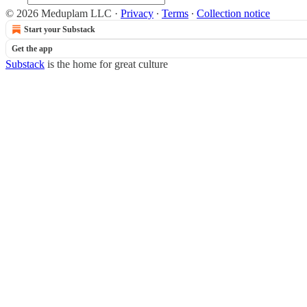
© 2026 Meduplam LLC
·
Privacy
∙
Terms
∙
Collection notice
Start your Substack
Get the app
Substack
is the home for great culture