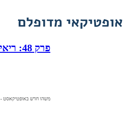
פרק 48: ריאיון עם מנכ״ל בלינק אלעד בנבג׳י על…
משהו חדש באופטיקאסט - ר.