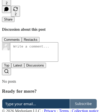
2
2
Share
Discussion about this post
Comments
Restacks
Top
Latest
Discussions
No posts
Ready for more?
Subscribe
© 2026 Meduplam LLC
·
Privacy
∙
Terms
∙
Collection notice