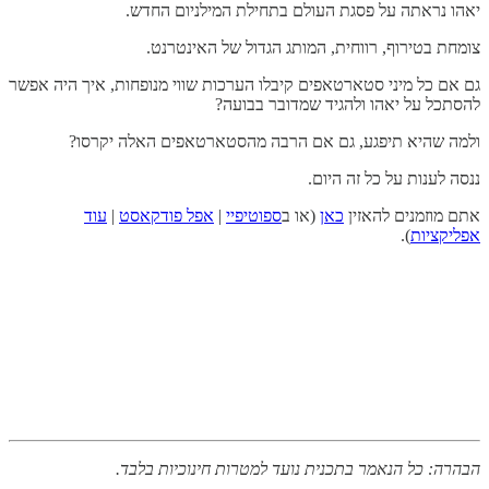
יאהו נראתה על פסגת העולם בתחילת המילניום החדש.
צומחת בטירוף, רווחית, המותג הגדול של האינטרנט.
גם אם כל מיני סטארטאפים קיבלו הערכות שווי מנופחות, איך היה אפשר
להסתכל על יאהו ולהגיד שמדובר בבועה?
ולמה שהיא תיפגע, גם אם הרבה מהסטארטאפים האלה יקרסו?
ננסה לענות על כל זה היום.
אתם מוזמנים להאזין
כאן
(או ב
ספוטיפיי
|
אפל פודקאסט
|
עוד
אפליקציות
).
הבהרה: כל הנאמר בתכנית נועד למטרות חינוכיות בלבד.