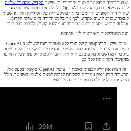
ושבעקבותיה הניוזלטר הצעיר ״הרהורי יום שישי״
הקדיש מהדורה שלמה
לבינה המלאכותית
, והנה שוב OpenAI טלטלה את עולם הטק עם מה
שאולי היה הסופ״ש הדרמטי ביותר בהיסטוריה של הסיליקון ואלי. וחשבתי
לעצמי שכנראה שוב אקדיש לכך את כל המהדורה ביום שישי הקרוב.
אבל זה הרגיש מספיק דרמטי כדי לחרוג מהלו״ז הרגיל, ולכתוב כבר היום.
הנה השתלשלות האירועים למי שפספס:
- ביום שישי, הדירקטוריון של הגוף ללא מטרות רווח ששולט ב-OpenAI
פיטר את המנכ״ל והמייסד סאם אלטמן, והדיח מהדירקטוריון את הנשיא
גרג ברוקמן (שבתגובה עזב גם הוא את החברה). מיקרוסופט קיבלה הודעה
מוקדמת דקה אחת לפני כן.
- זה הצית את ״ליל לבבות האימוג׳י״, עובדי OpenAI שקיבלו בכעס את
הבשורה הביעו את עמדתם בשליחת לבבות לסאם אלטמן בטוויטר. כולל
מי שמונתה למנכ״לית במקומו, מירה מוראטי.