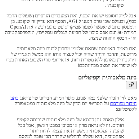
שקובעת״.
אבל למיקרוסופט יש את הכסף, ואת המעבדים הגרפיים (שעולים הרבה
כסף), ובעולם שבו טרם הגענו ל-AGI, הכסף הוא עדיין זה שקובע. בן
תומפסון כתב ש״אפשר לטעון שמיקרוסופט כרגע רכשה את OpenAI
תמורת $0 ועם אפס סיכון של תביעת הגבלים עסקיים״, ומהפרספקטיבה
הזו - הכסף הוא זה שניצח.
ואם באמת האמנתם שסאם אלטמן מתכוון לבנות בינה מלאכותית
מרושעת, והדבר היחיד שהיה יכול לעצור אותו הוא ממשל תאגידי של
דירקטוריון בארגון ללא מטרות רווח, אז אירועי סוף השבוע האחרון בטח
לא שיפרו את המצב מבחינתכם!
בינה מלאכותית וקפיטליזם
מאט לוין הזכיר שלפני כמה שנים, סופר המדע הבדיוני טד צ׳יאנג
כתב
חיבור מפורסם
על תסריטי יום הדין של בינה מלאכותית כמטאפורה
לקפיטליזם:
אילון מאסק נתן דוגמא של בינה מלאכותית שנבנתה לקטיף
תותים. זה לא נראה מזיק או מסוכן במבט ראשון, אבל ככל
שהבינה המלאכותית משפרת את עצמה להיות יותר
אפקטיבית, היא עלולה להחליט שהדרך הכי טובה למקסם