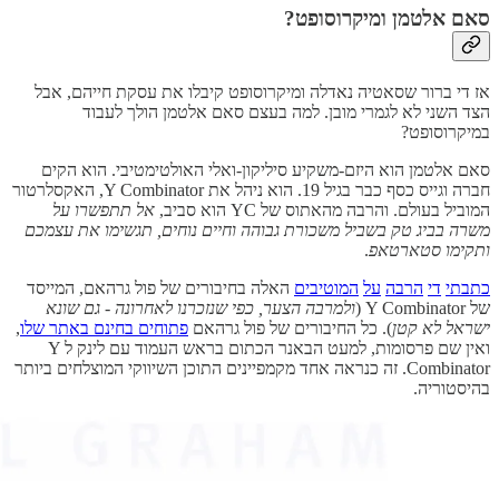
סאם אלטמן ומיקרוסופט?
אז די ברור שסאטיה נאדלה ומיקרוסופט קיבלו את עסקת חייהם, אבל
הצד השני לא לגמרי מובן. למה בעצם סאם אלטמן הולך לעבוד
במיקרוסופט?
סאם אלטמן הוא היזם-משקיע סיליקון-ואלי האולטימטיבי. הוא הקים
חברה וגייס כסף כבר בגיל 19. הוא ניהל את Y Combinator, האקסלרטור
המוביל בעולם. והרבה מהאתוס של YC הוא סביב,
אל תתפשרו על
משרה בביג טק בשביל משכורת גבוהה וחיים נוחים, תגשימו את עצמכם
ותקימו סטארטאפ
.
כתבתי
די
הרבה
על
המוטיבים
האלה בחיבורים של פול גרהאם, המייסד
של Y Combinator (
ולמרבה הצער, כפי שנזכרנו לאחרונה - גם שונא
ישראל לא קטן
). כל החיבורים של פול גרהאם
פתוחים בחינם באתר שלו
,
ואין שם פרסומות, למעט הבאנר הכתום בראש העמוד עם לינק ל Y
Combinator. זה כנראה אחד מקמפיינים התוכן השיווקי המוצלחים ביותר
בהיסטוריה.