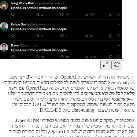
זה משאיר את החלק השלישי. ל OpenAI יש הרי דאטה ו-IP יקר מפז.
SemiAnalysis הסבירו שצריך לשים לב למילים הבאות בטוויט ה״תמיכה״
של סאטיה נאדלה: ״
יש לנו הסכמים ארוכי-טווח עם OpenAI
עם גישה
מלאה לכל מה שאנחנו צריכים
כדי להשיק את האג׳נדה החדשנית שלנו
וה-roadmap המוצרי המלהיב שלנו
״. החוזה מקנה למיקרוסופט גישה
מלאה וזכות לעשות שימוש במשקולות של המודל GPT-4 הבסיסי וכן
גרסאות שונות שעברו fine-tuning, כולל DALL-E 3.
אפקטיבית, מיקרוסופט פשוט בלעה בסופ״ש האחרון את OpenAI,
נפטרה מהסרבול המעיק של הצורך לתאם עם חברה נפרדת ולהתמודד
עם הארגון ללא כוונת רווח ש״שלט״ ב-OpenAI, וכל זה תמורת המחיר
המדהים של אפס דולר, ואפס סיכון של תביעת הגבלים עסקיים.