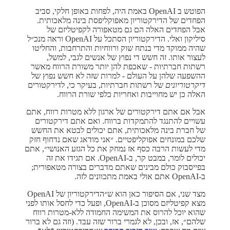
הפוטש ב OpenAI באמת היה, לפחות באופן חלקי, סביב
הפחדים של הדירקטוריון מאפוקליפסת בינה מלאכותית.
אבל הפחדים האלה הם גם מטאפורה לקפיטליזם של
סיליקון ואלי. הדירקטוריון הסתכל על OpenAI וראה מנכ״ל
שהיה ממוקד מדי בנתח שוק ורווחיות והתרחבות, והחליטו
לעצור אותו. זה חשש די נפוץ של אנשים לגבי, למשל,
רשתות חברתיות - שאכפת להן יותר משורת הרווח מאשר
ההשפעה שלהן על העולם - למרות שזה לא חשש נפוץ של
דיקרטוריונים
של רשתות חברתיות, בעיקר כי, לדירקטורים
האלה כן יש מחוייבות ואחריות כלפי שורת הרווח.
אבל אם אתם דירקטורים של ארגון ללא מטרות רווח, אתם
עשויים להתנגד להתמקדות ברווח. ואם אתם דירקטורים
של חברת בינה מלאכותית, אתם יכולים לבטא את החשש
שלכם במונחים אפוקליפטיים. ״אני מודאג שאם נדחוף חזק
מדי לעשות הרבה כסף אז נמחק את כל הגזע האנושי״, אתם
יכולים לומר, במבט קר, ב-OpenAI. אם תגידו את זה
בפייסבוק כולם מבינים שאתם מדברים בצורה מטאפורית;
ב-OpenAI אתם אולי באמת מתכוונים לזה.
מצד שני, אם הסיפור כאן הוא ש״הדירקטוריון של OpenAI
מצא קפיטליזם מסוכן ב-OpenAI, ופעל כדי לחסל אותו לפני
שהוא יוכל להרוס את המשימה החמודה ללא-מטרות רווח
שלהם״, אז, ובכן, לא לגמרי ברור שזה עבד. (וזה גם לא ברור