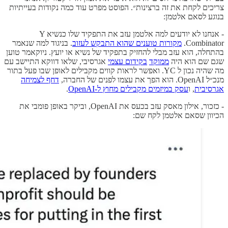
צריכים לקחת את זה ברצינות״. הפוסט מפרט עוד כמה נקודות בעייתיות
בנוגע לסאם אלטמן:
- אנחנו לא יודעים למה אלטמן עזב את התפקיד שלו כנשיא Y
Combinator.
מקורות טוענים שהוא התבקש לעזוב
. בניגוד למה שנאמר
בהתחלה, הוא עזב מבלי להחזיק בתפקיד של נשיא או יועץ. ניוקאמר טוען
שגם שם הוא היה
ממוקד
בקידום עצמי
אגרסיבי, שלאו דווקא התיישב עם
מה שהיה נכון ל YC. ואפשר לראות קווים מקבילים לאופן שבו פעל בתור
מנכ״ל OpenAI. הוא הפך את עצמו לפנים של החברה,
דחף לצמיחה
אגרסיבית
, ו
עסק במיזמים מקבילים מחוץ ל-OpenAI
.
- כזכור, אילון מאסק עזב בכעס את OpenAI, וביקר באופן פומבי את
הכיוון שסאם אלטמן לקח שם: