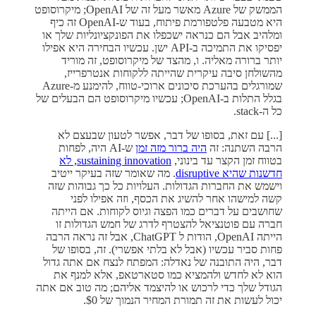
הממשק של Azure מאשר מעל זה של OpenAI; מיקרוסופט
היא מטבעה פלטפורמת פיתוח, בעוד ש-OpenAI זה כיף
ומלהיב אבל הם כנראה ישכפלו את הפונקציונליות שלך או
יפסיקו את התמיכה ב-API ישן. עכשיו הבחירה היא אפילו
יותר ברורה מאליה. ו, מהצד של מיקרוסופט, זה מוריד
מהשולחן סיבה עיקרית שהייתה ללקוחות אנטרפרייז,
שמורגלים בהערכת סיכונים ארוכי-טווח, להימנע מ-Azure
בגלל התלות ב-OpenAI; עכשיו מיקרוסופט הם הבעלים של
כל ה-stack.
[...] עם זאת, בסופו של דבר, אפשר לטעון שבעצם לא
הרבה השתנה: זה
היה ברור מזה זמן
ש-AI היה, לפחות
בטווח זמן הקצר עד בינוני,
sustaining innovation, לא
חדשנות שהיא disruptive
. מה שאומר שזה בעיקר ייטיב
וישמש את החברות הגדולות. העלויות כל כך גבוהות שזה
קשה למישהו אחר להשיג את הכסף, וזה אפילו לפני
שחושבים על דברים כמו הפצה וגיוס לקוחות. אם הייתה
חברה עם פוטנציאל להצטרף לדרג של חמש הגדולות זו
הייתה OpenAI, הודות ל ChatGPT, אבל זה נראה הרבה
פחות סביר עכשיו (אבל לא בלתי אפשרי). זה, בסופו של
דבר, היה התובנה של נאדלה: המפתח לנצח אם אתה גדול
הוא לא לחדש ולהמציא כמו סטארטאפ, אלא למנף את
הגודל שלך כדי לרכוש או להיצמד אליהם; מה טוב אם אתה
יכול לעשות את זה תמורת המחיר הנמוך של $0.