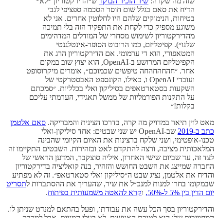
שזה מה שקרה:
שיר הזכיר הבוקר
ש״הדירקטוריון *לא*
הדיח את סאם בגלל שום חוסר הסכמה ספציפי לגבי
בטיחות, הנימוקים שלהם היו לחלוטין אחרים. אני לא
משוגע מספיק כדי לקחת את התפקיד הזה בלי תמיכה
מהדירקטוריון לשימוש מסחרי של המודלים המדהימים
שלנו״). קפיטליזם, כמו הרובוט הסופר-אינטלגנטי
המטאפורי, הוא די ערמומי. אם הדירקטוריון הרג את
הקפיטליזם המרושע ב-OpenAI, הוא יצוץ שוב במקום
אחר. ״חהחהחהחה טיפשים שכמוכם״, אומרים מיקרוסופט
ועובדי OpenAI ו, כאילו, הקונספט האבסטרקטי של
השקעות בסטארטאפים בסיליקון ואלי בכלליות. ״סמכתם
על התקנות הפורמליות של ממשל תאגידי, הערמתי עליכם
בקלות!״
מאט לוין תיאר במדויק מה קרה, בדרכו הצינית והמבריקה.
סאם אלטמן
כתב ב-2019
שב-OpenAI יש שני שבטים: אחד סיליקון-ואלי
טכנו-אופטימי, ושני שלקח ברצינות את האיום הקיומי שהבינה
המלאכותית מציבה, ורצה להתקדם לאט ובזהירות. השבטים התקיימו זה
לצד זה, עד שביום שישי האחרון, איליה סוצקבר, המדען הראשי של
החברה שמייצג את השבט החושש והזהיר, בנה קואליציה בדירקטוריון
והדיח את אלטמן, נציג שבט ה״סיליקון ואלי סטארטאפ״. זה לא מפתיע
שבמקומו בחרו למנות למנכ״ל את שיר, שהעריך את ההסתברות ל
תסריט
יום הדין בין 5% ל-50%,
ו
קרא להאטה משמעותית בפיתוח
.
והדירקטוריון בסך הכל עשה את עבודתו, ופעל בהתאם למנדט שניתן לו.
המחוייבות שלו היא לטובת האנושות, לא בעלי המניות. אבל למרבה