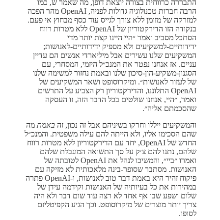
התבררה כרווחית בצורה יוצאת דופן, מה שאמר ש, כמו
הרבה חברות טכנולוגיה גדולות לפניה, OpenAI מהר הפכה
למזרקה של מזומן ללא צורך לגייס עוד כסף מבחוץ אי פעם.
בנקודה הזו הדירקטוריון של OpenAI ללא מטרות רווח
הסתכל מסביב ואמר ״היי היינו קצת יותר מדי
ידידותיים-למשקיעים ולא מספיק ידידותיים-לאנושות;
המשקיעים שלנו עשירים אבל מיליארדי אנשים הם עדיין
עניים. אז אנחנו נפטר את המנכ״ל היזמי, המסחרי, עם
הסגנון-משקיע-הון-סיכון שלנו ובאמת נחזור למשימה שלנו
של לעזור לאנושות״. ומיקרוסופט ושאר המשקיעים של
OpenAI התלוננו, והדירקטוריון רק הצביע על התרשים
ואמר, ״היי, אנחנו שולטים בכל הדבר הזה, זו העסקה
שהסכמתם אליה״.
והמשקיעים ייללו וחרקו בשיניהם אבל זה נכון, זה
באמת
מה
שהם הסכימו אליו, ולא הייתה להם עילה משפטית. והמנכ״ל
החדש של OpenAI, יחד עם הדירקטוריון ללא מטרות רווח
שלהם, נתנו להם צ׳ק על סך התשואה המוגבלת שלהם
ואמרו ״ביי״, והמשיכו לנהל את OpenAI לטובתה של
האנושות. מסתבר שסופר-בינה מלאכותית לא מזיקה עם
פיקוח זהיר היא באמת דבר טוב לאנושות, ו-OpenAI פתרה
במהירות את כל בעיותיה של האנושות וקידמה עידן של
שלום ושפע שבו אף אחד לא רצה עוד שום דבר ולא היה
צריך יותר מוצרים של מיקרוסופט. וכך הגיע הקפיטליזם
לסופו.