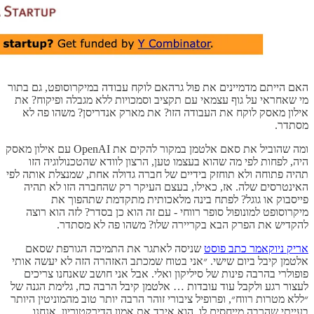
האם הייתם מדמיינים את פול גרהאם לוקח עבודה במיקרוסופט, גם בתור
מי שאחראי על גוף עצמאי עם תקציב וסמכויות ללא מגבלה ופיקוח? את
אילון מאסק לוקח את העבודה הזו? את מארק אנדריסן? משהו פה לא
מסתדר.
ומה שהוביל את סאם אלטמן במקור להקים את OpenAI עם אילון מאסק
היה, לפחות לפי מה שהוא בעצמו טען, הרצון לוודא שהטכנולוגיה הזו
תהיה פתוחה ולא תוחזק בידיים של חברה גדולה אחת, שמנצלת אותה לפי
האינטרסים שלה. אז, כאילו, בעצם העיקר רק שהחברה הזו לא תהיה
פייסבוק או גוגל? לפתח בינה מלאכותית מתקדמת שתהפוך את
מיקרוסופט למונופול סופר רווחי - עם זה הוא כן בסדר? לזה הוא רוצה
להקדיש את הפרק הבא בקריירה שלו? משהו פה לא מסתדר.
אריק ניוקאמר כתב פוסט
שניסה לאתגר את התמיכה הגורפת שסאם
אלטמן קיבל ביום שישי. ״אני בטוח שמכתב האזהרה הזה לא יעשה אותי
פופולרי בהרבה פינות של סיליקון ואלי. אבל אני חושב שאנחנו צריכים
לעצור רגע ולקבל עוד עובדות … אלטמן קיבל הרבה כח, גלימת הגנה של
״ללא מטרות רווח״, ופרופיל ציבורי זוהר הרבה יותר טוב מהמוניטין היותר
בעייתי שהרבה מייחסים לו. הוא איבד את אמון הדירקטוריון. אנחנו