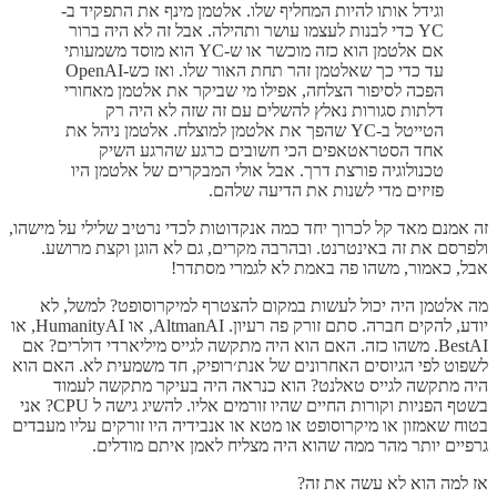
וגידל אותו להיות המחליף שלו. אלטמן מינף את התפקיד ב-
YC כדי לבנות לעצמו עושר ותהילה. אבל זה לא היה ברור
אם אלטמן הוא כזה מוכשר או ש-YC הוא מוסד משמעותי
עד כדי כך שאלטמן זהר תחת האור שלו. ואז כש-OpenAI
הפכה לסיפור הצלחה, אפילו מי שביקר את אלטמן מאחורי
דלתות סגורות נאלץ להשלים עם זה שזה לא היה רק
הטייטל ב-YC שהפך את אלטמן למוצלח. אלטמן ניהל את
אחד הסטראטאפים הכי חשובים כרגע שהרגע השיק
טכנולוגיה פורצת דרך. אבל אולי המבקרים של אלטמן היו
פזיזים מדי לשנות את הדיעה שלהם.
זה אמנם מאד קל לכרוך יחד כמה אנקדוטות לכדי נרטיב שלילי על מישהו,
ולפרסם את זה באינטרנט. ובהרבה מקרים, גם לא הוגן וקצת מרושע.
אבל, כאמור, משהו פה באמת לא לגמרי מסתדר!
מה אלטמן היה יכול לעשות במקום להצטרף למיקרוסופט? למשל, לא
יודע, להקים חברה. סתם זורק פה רעיון. AltmanAI, או HumanityAI, או
BestAI. משהו כזה. האם הוא היה מתקשה לגייס מיליארדי דולרים? אם
לשפוט לפי הגיוסים האחרונים של אנת׳רופיק, חד משמעית לא. האם הוא
היה מתקשה לגייס טאלנט? הוא כנראה היה בעיקר מתקשה לעמוד
בשטף הפניות וקורות החיים שהיו זורמים אליו. להשיג גישה ל CPU? אני
בטוח שאמזון או מיקרוסופט או מטא או אנבידיה היו זורקים עליו מעבדים
גרפיים יותר מהר ממה שהוא היה מצליח לאמן איתם מודלים.
אז למה הוא לא עשה את זה?