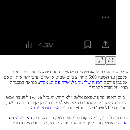
- שמועות נפוצו על אולטימטום שהציבו העובדים - להחזיר את סאם
אלטמן עד השעה 5:00 אחה״צ ביום שבת, או שהם יעזבו יחד איתו. סאם
אלטמן פירסם
תמונה שלו מגיע למשרד עם תג
אורח
, כנראה במסגרת
מו״מ על חזרה לתפקיד.
- ביום ראשון נודע שסאם אלטמן לא חוזר, ומנכ״ל Twitch לשעבר אמט
שיר מונה למנכ״ל. השמועות נפוצו שאלטמן וברוקמן יקימו חברה חדשה,
ועובדים מ OpenAI יצטרפו אליהם.
גם אני כתבתי על זה.
- בסופו של דבר, כמה דקות לפני חצות (זמן חוף מערבי),
סאטיה נאדלה
הכריז
שאלטמן וברוקמן, ״יחד עם עוד קולגות״, יצטרפו למיקרוסופט.