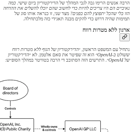
הרבה אנשים הרימו גבה לגבי המהלך של הדירקטוריון ביום שישי.
כמה
נאיביים הם היו צריכים להיות כדי לחשוב שהם יוכלו להשלים את ההדחה
הזו בלי שהכל יתפוצץ להם בפנים?
מצד שני, זו כנראה אותו סוג של
תמימות שהיה דרוש כדי להקים מבנה תאגידי כזה מלכתחילה.
ארגון ללא מטרות רווח
נתחיל עם המשפט הראשון, ״
הדירקטוריון של הגוף ללא מטרות רווח
ששולט ב-OpenAI״
הוא זה שפיטר את סאם אלטמן. לא ״
הדירקטוריון
של OpenAI״
. התרשים הזה הסתובב די הרבה בטוויטר במהלך הסופ״ש: