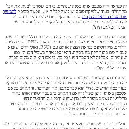
זה כנראה היה מעכב אותו בשנה-שנתיים. כי הם יצטרכו לבנות את הכל
מהתחלה. בעוד שלמיקרוסופט יש גישה לכל ה-IP, ואפשר כביכול
להמשיך
את העבודה מאותה נקודה
שבה הופסקה ביום שישי. האם זו הסיבה
להיכנע ולהפקיד בידי מיקרוסופט את גורל הקריירה שלו והעתיד של
הבינה המלאכותית?
אפשר לחשוב על כמה השערות. אולי הוא הרגיש רע בגלל העובדים שלו,
ששלחו אליו מאות אימוג׳י-לב בטוויטר, ועמדו לאבד PPUs בשווי מיליוני
דולרים. מיקרוסופט כנראה תפצה אותם עם RSUs, ואולי דרשו שיבוא
לעבוד שם בתור חלק מהעיסקה. הוא ״ספג אחד בשביל הצוות״ כמו
שאומרים. אבל זה לא הסבר הגיוני כל כך. כי אם הוא היה מקים חברה
ומגייס כסף, הוא היה יכול גם שם לחלק אופציות לקולגות הנאמנים שבאו
אחריו מ-OpenAI.
ויש עוד כמה השערות ושמועות שמסתובבות. אחת מהן היא שהובטח לו
להיות המנכ״ל הבא של מיקרוסופט. סאטיה נאדלה ישלים עשור בתפקיד
בעוד כמה חודשים. אולי הוא כבר מתכנן את הפרישה, והתאהב בסאם
אלטמן באותו אופן שפול גרהאם התאהב בו בעבר וטיפח אותו בתור
מחליף. זה נשמע מופרך להאמין שהוא קיבל את ההבטחה הזו
ממיקרוסופט ביום ראשון, וגם אם כן, עדיין אפשר לתהות כמה הניסיון
שלו בניהול אקסלרטור לסטארטאפים יהיה רלוונטי להובלת אחד
הקורפורטיים הגדולים ביותר בעולם.
ואולי הביקורת של אריק ניוקאמר אכן נכונה. לאלטמן היה הרבה יותר מזל
מכישרון בעשור האחרון. עמוק בפנים הוא גם יודע את זה, ולא חושב