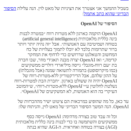
בשביל ההמשך אני אצטרך את הציניות של מאט לוין. הנה עלילת
הסיפור
הבדיוני שהוא כתב אתמול
:
הסיפור של OpenAI
OpenAI הוקמה כארגון ללא מטרות רווח ״במטרה לבנות
בינה כללית מלאכותית (artificial general intelligence)
בטוחה ושמיטיבה עם האנושות״. אבל ״זה נהיה יותר ויותר
ברור שתרומות בלבד לא יוכלו לתמוך בעלויות של כח
המחשוב והטאלנט שדרושים כדי לדחוף את המחקר
קדימה,״ ואז OpenAI יצרה מבנה תאגידי מוזר, שבו חברה
בת ״עם רווח-מוגבל״ גייסה מיליארדי דולרים ממשקיעים
(כמו מיקרוסופט) בתמורה לתשואה שמנה (אבל מוגבלת!)
על ההון שלהם, אבל הדירקטוריון ללא-מטרות-רווח של
OpenAI יהיה זה ששולט בארגון. ״חברת הבת למטרות-רווח
נשלטת לחלוטין ע״י
OpenAI ללא-מטרות-רווח
״, ש״המוטב
העיקרי בה הוא האנושות, לא המשקיעים של OpenAI״.
עד כאן, כל מה שהופיע במרכאות הם ציטוט ישיר מההכרזות של
OpenAI. הנה המשך הסיפור הבדיוני של מאט לוין, והניתוח שלו:
וכל זה עבד טוב בצורה מדהימה: OpenAI גייסה כסף
ממשקיעים והשתמשה בו כדי לבנות בינה כללית מלאכותית
(AGI) בצורה בטוחה ואחראית. ה-AGI שהיא בנתה