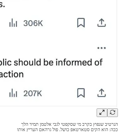
הנרטיב שנפוץ בקרב מי שסקפטי לגבי אלטמן תמיד הלך
ככה: הוא הקים סטארטאפ כושל. פול גרהאם העריץ אותו