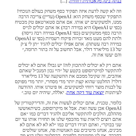
בנתה בינה מלאכותית
רווחית
. [...]
וזה לא קשה לדעת איזה תפקיד כסף משחק בעולם הנוכחי!
התפקיד שכסף משחק הוא: OpenAI (עדיין) צריכה הרבה
ממנו, ולמשקיעים יש אותו. אם אתם סטארטאפ טק מבטיח
(כפי ש OpenAI היא במידה רבה) אז אתם יכולים לגייס
הרבה כסף ממשקיעים (כפי OpenAI במידה רבה גייסה)
ולתת להם מעט מאד זכויות פיקוח רשמיות (כפי ש OpenAI
במידה רבה עשתה). אתם אפילו יכולים
להגיד
״תן לי צ׳ק
של 13 מיליארד דולר, אבל תחשוב על זה בתור תרומה,״
והם יעשו את זה.
אתם רק לא יכולים
להתכוון
לזה! יש גבול! אתם לא יכולים
להתקשר למיקרוסופט בקטע של ״היי נכון המנכ״ל שאתם
אוהבים, זה שקיבל ממכם את ההשקעה של 13 מיליארד
דולר? החלטנו שהוא קצת יותר מדי מסחרי, יותר מדי מפוקס
על לבנות מוצר רווחי למשקיעים. אז פיטרנו אותו. ההודעה
לעיתונות
יוצאת עוד דקה אחת
. יאללה, שיהיה יום טוב.״
כלומר, טכנית, אתם
יכולים
לעשות את זה, והדירקטוריון של
OpenAI אכן עשה זאת. אבל אז מיקרוסופט, כשיתאוששו
מההלם, הולכים להתקשר אליכם ולהגיד דברים כמו ״אם
אתם רוצים לראות עוד מהכסף שלנו אז תחזירו אותו עד יום
שני בבוקר״, ואתם תגידו דברים כמו ״לא לא לא אתם לא
מבינים, אנחנו מיטיבים עם האנושות פה, אנחנו שולטים
בחברה, אין לנו מחוייבות כלפיכם, ההחלטה שלנו היא מה