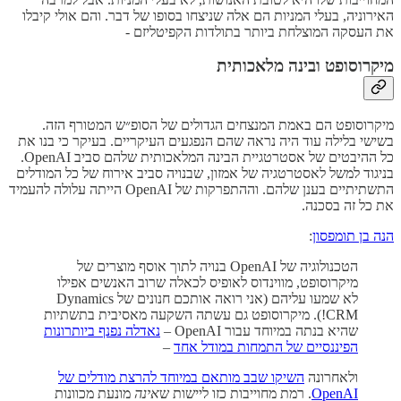
האירוניה, בעלי המניות הם אלה שניצחו בסופו של דבר. והם אולי קיבלו
את העסקה המוצלחת ביותר בתולדות הקפיטליזם -
מיקרוסופט ובינה מלאכותית
מיקרוסופט הם באמת המנצחים הגדולים של הסופ״ש המטורף הזה.
בשישי בלילה עוד היה נראה שהם הנפגעים העיקריים. בעיקר כי בנו את
כל ההיבטים של אסטרטגיית הבינה המלאכותית שלהם סביב OpenAI.
בניגוד למשל לאסטרטגיה של אמזון, שבנויה סביב אירוח של כל המודלים
התשתיתיים בענן שלהם. וההתפרקות של OpenAI הייתה עלולה להעמיד
את כל זה בסכנה.
הנה בן תומפסון
:
הטכנולוגיה של OpenAI בנויה לתוך אוסף מוצרים של
מיקרוסופט, מווינדוס לאופיס לכאלה שרוב האנשים אפילו
לא שמעו עליהם (אני רואה אותכם חנונים של Dynamics
CRM!). מיקרוסופט גם עשתה השקעה מאסיבית בתשתיות
שהיא בנתה במיוחד עבור OpenAI –
נאדלה נפנף ביותרונות
הפיננסיים של התמחות במודל אחד
–
ולאחרונה
השיקו שבב מותאם במיוחד להרצת מודלים של
OpenAI
. רמת מחוייבות כזו ליישות ש
אינה
מונעת מכוונות