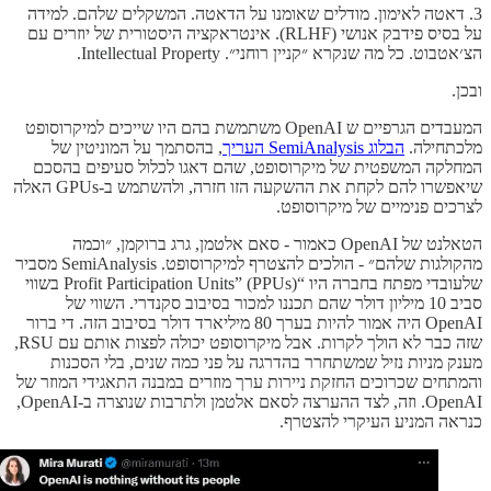
3. דאטה לאימון. מודלים שאומנו על הדאטה. המשקלים שלהם. למידה
על בסיס פידבק אנושי (RLHF). אינטראקציה היסטורית של יוזרים עם
הצ׳אטבוט. כל מה שנקרא ״קניין רוחני״. Intellectual Property.
ובכן.
המעבדים הגרפיים ש OpenAI משתמשת בהם היו שייכים למיקרוסופט
מלכתחילה.
הבלוג SemiAnalysis העריך
, בהסתמך על המוניטין של
המחלקה המשפטית של מיקרוסופט, שהם דאגו לכלול סעיפים בהסכם
שיאפשרו להם לקחת את ההשקעה הזו חזרה, ולהשתמש ב-GPUs האלה
לצרכים פנימיים של מיקרוסופט.
הטאלנט של OpenAI כאמור - סאם אלטמן, גרג ברוקמן, ״וכמה
מהקולגות שלהם״ - הולכים להצטרף למיקרוסופט. SemiAnalysis מסביר
שלעובדי מפתח בחברה היו “Profit Participation Units” (PPUs) בשווי
סביב 10 מיליון דולר שהם תכננו למכור בסיבוב סקנדרי. השווי של
OpenAI היה אמור להיות בערך 80 מיליארד דולר בסיבוב הזה. די ברור
שזה כבר לא הולך לקרות. אבל מיקרוסופט יכולה לפצות אותם עם RSU,
מענק מניות נזיל שמשתחרר בהדרגה על פני כמה שנים, בלי הסכנות
והמתחים שכרוכים החזקת ניירות ערך מוזרים במבנה התאגידי המוזר של
OpenAI. וזה, לצד ההערצה לסאם אלטמן ולתרבות שנוצרה ב-OpenAI,
כנראה המניע העיקרי להצטרף.