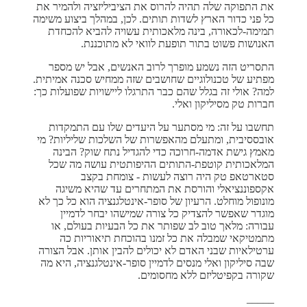
את התפוקה שלה תהיה להרוס את הציביליזציה ולהמיר את
כל פני כדור הארץ לשדות תותים. לכן, במהלך ביצוע משימה
תמימה-לכאורה, בינה מלאכותית עשויה להביא להכחדת
האנושות פשוט בתור תופעת לוואי לא מתוכננת.
התסריט הזה נשמע מופרך לרוב האנשים, אבל יש מספר
מפתיע של טכנולוגיים שחושבים שזה ממחיש סכנה אמיתית.
למה? אולי זה בגלל שהם כבר התרגלו ליישויות שפועלות כך:
חברות טק מסיליקון ואלי.
תחשבו על זה: מי מסתער על היעדים שלו עם התמקדות
אובססיבית, ומתעלם מהאפשרות של השלכות שליליות? מי
מאמץ גישת אדמה-חרוכה כדי להגדיל נתח שוק? הבינה
המלאכותית קוטפת-התותים ההיפותטית עושה מה שכל
סטארטאפ טק היה רוצה לעשות - צומחת בקצב
אקספוננציאלי והורסת את המתחרים עד שהיא משיגה
מונופול מוחלט. הרעיון של סופר-אינטלגנציה הוא כל כך לא
מוגדר שאפשר להצדיק כל צורה שמישהו יבחר לדמיין
עבורה: מלאך טוב לב שפותר את כל הבעיות בעולם, או
מתמטיקאי שמבלה את כל זמנו בהוכחת תיאוריות כה
ערטילאיות שבני האדם לא יכולים להבין אותן. אבל הצורה
שבה סיליקון ואלי מנסים לדמיין סופר-אינטלגנציה, היא מה
שקורה בקפיטליזם ללא מחסומים.
_____