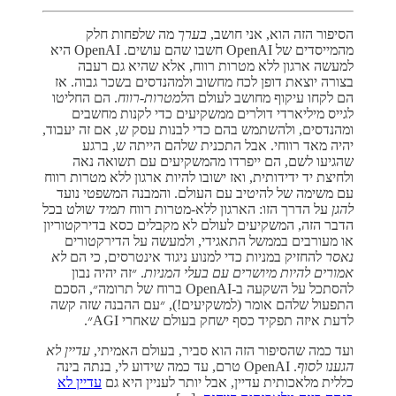
הסיפור הזה הוא, אני חושב,
בערך
מה שלפחות חלק
מהמייסדים של OpenAI חשבו שהם עושים. OpenAI היא
למעשה ארגון ללא מטרות רווח, אלא שהיא גם רעבה
בצורה יוצאת דופן לכח מחשוב ולמהנדסים בשכר גבוה. אז
הם לקחו עיקוף מחושב לעולם ה
למטרות-רווח
. הם החליטו
לגייס מיליארדי דולרים ממשקיעים כדי לקנות מחשבים
ומהנדסים, ולהשתמש בהם כדי לבנות עסק ש, אם זה יעבוד,
יהיה מאד רווחי. אבל התכנית שלהם הייתה ש, ברגע
שהגיעו לשם, הם ייפרדו מהמשקיעים עם תשואה נאה
ולחיצת יד ידידותית, ואז ישובו להיות ארגון ללא מטרות רווח
עם משימה של להיטיב עם העולם. והמבנה המשפטי נועד
להגן
על הדרך הזו: הארגון ללא-מטרות רווח
תמיד
שולט בכל
הדבר הזה, המשקיעים לעולם לא מקבלים כסא בדירקטוריון
או מעורבים בממשל התאגידי, ולמעשה על הדירקטורים
נאסר
להחזיק במניות כדי למנוע ניגוד אינטרסים, כי הם
לא
אמורים להיות מיושרים עם בעלי המניות
. ״זה יהיה נבון
להסתכל על השקעה ב-OpenAI ברוח של תרומה״, הסכם
התפעול שלהם אומר (למשקיעים!), ״עם ההבנה שזה קשה
לדעת איזה תפקיד כסף ישחק בעולם שאחרי AGI״.
ועד כמה שהסיפור הזה הוא סביר, בעולם האמיתי,
עדיין לא
הגענו לסוף
. OpenAI טרם, עד כמה שידוע לי, בנתה בינה
כללית מלאכותית עדיין, אבל יותר לעניין היא גם
עדיין לא