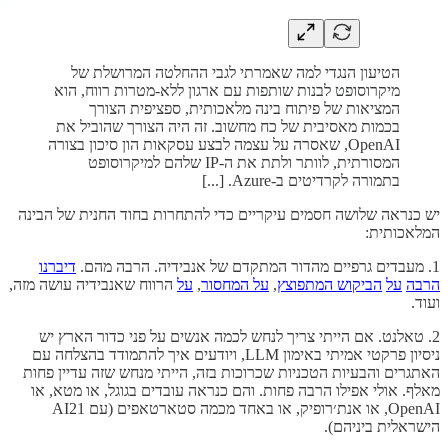
הטיעון הנגדי למה שאמרתי לגבי ההחלטה המרושלת של
מיקרוסופט לבנות שותפות עם ארגון ללא-מטרות רווח, הוא
המציאות של פיתוח בינה מלאכותית, ספציפית הצורך
בכמות מאסיבית של כח מחשוב. זה היה הצורך שהוביל את
OpenAI, שאסרה על עצמה לבצע עסקאות הון סיכון בצורה
המסורתית, לוותר ולתת את ה-IP שלהם למיקרוסופט
בתמורה לקרדיטים ב-Azure. [...]
יש כנראה שלושה חסמים עיקריים כדי להתחרות בחוד החנית של הבינה
המלאכותית:
1. מעבדים גרפיים מהדור המתקדם של אנבידיה. הרבה מהם.
דיברנו
הרבה
על
הביקוש המתפוצץ
,
על המחסור
,
על
הרווח שאנבידיה עושה מזה,
ועוד.
2. טאלנט. אם הייתי צריך לנחש לכמה אנשים על פני כדור הארץ יש
ניסיון פרקטי אמיתי באימון LLM, ויודעים איך להתמודד בהצלחה עם
האתגרים והבעיות הטכניות שכרוכות בזה, הייתי מנחש שזה עדיין פחות
מאלף. אולי אפילו הרבה פחות. והם כנראה עובדים בגוגל, או מטא, או
OpenAI, או אנת׳רופיק, או באחד מכמה סטארטאפים (עם AI21
הישראלית ביניהם).