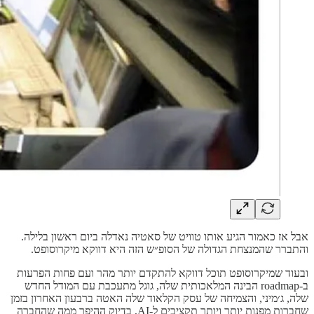
אבל אז כאמור הגיע אותו טוויט של סאטיה נאדלה ביום ראשון בלילה.
והתברר שהמנצחת הגדולה של הסופ״ש הזה היא דווקא מיקרוסופט.
ובעוד שמיקרוסופט תוכל דווקא להתקדם יותר מהר ועם פחות הפרעות
ב-roadmap הבינה המלאכותית שלה, גוגל מתעכבת עם המודל החדש
שלה, ג׳מיני, והצמיחה של עסק הקלאוד שלה האטה ברבעון האחרון בזמן
שחברות מפנות יותר ויותר תקציבים ל-AI, בדיוק ההיפך ממה שהחברה