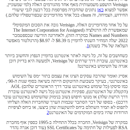
Verisign הושפע משמעותית מאף אחד מהגורמים האלה (למי שמעוניין,
אפשר למצוא
כאן
נתונים שהחברה מפרסמת בכל רבעון לגבי שיעורי
החידוש, הצמיחה, וה churn בכל אחד מהדומיינים שבפורטפוליו שלהם.)
על כל אחד מהדומיינים האלה, Verisign גובה את הסכום המקסימלי
שמאפשרת לה הרגולציה (The Internet Corporation for Assigned
Names and Numbers במקרה הזה), ולאחרונה הודיעה שבספטמבר
2022 יעלה המחיר השנתי לדומיין מ $8.39 ל- $8.97 (הרגולטור מאפשר
העלאה של 7% בשנה)
1
.
כשחושבים על זה, כל גישה לאתר אינטרנט בדומיין הנפוץ והחשוב ביותר
באינטרנט, עוברת דרך שרתים של Verisign, ולמעשה היא בדיוק דוכן
אגרה על השימוש באינטרנט!
אסייג ואומר שהרבה עסקים הציגו את עצמם בתור ״מס על השימוש
באינטרנט״, בעיקר כשבועת הדוטקום הייתה בשיאה בסוף שנות ה-90׳,
כמו סיסקו (כל שימוש באינטרנט עובר דרך הראוטרים שלהם) AOL
(הקטלוג של האינטרנט), ספקיות אינטרנט (כל גישה לאינטרנט עוברת
דרך הרשת שלה) או מנועי חיפוש (שוב בנימוק שהשימוש באינטרנט עובר
דרכם) - בסופו של דבר הסתבר שכמות הערך שהחברות האלה הצליחו
לתפוס לא תמיד השתלם ביחס להשקעות שהן ביצעו, או ביחס לציפיות
הורודות שהיו בימים המוקדמים של האינטרנט
2
במקרה של Verisign, החברה בכלל התחילה ב-1995 כספין אוף מחברת
RSA לפעילות של חתימה על SSL Certificates (עוד דוכן אגרה נהדר