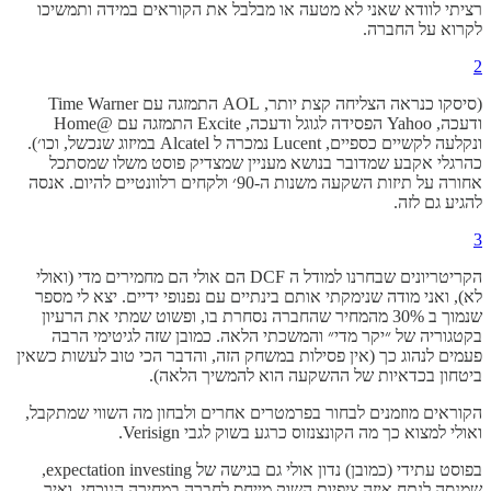
רציתי לוודא שאני לא מטעה או מבלבל את הקוראים במידה ותמשיכו
לקרוא על החברה.
2
(סיסקו כנראה הצליחה קצת יותר, AOL התמזגה עם Time Warner
ודעכה, Yahoo הפסידה לגוגל ודעכה, Excite התמזגה עם @Home
ונקלעה לקשיים כספיים, Lucent נמכרה ל Alcatel במיזוג שנכשל, וכו׳).
כהרגלי אקבע שמדובר בנושא מעניין שמצדיק פוסט משלו שמסתכל
אחורה על תיזות השקעה משנות ה-90׳ ולקחים רלוונטיים להיום. אנסה
להגיע גם לזה.
3
הקריטריונים שבחרנו למודל ה DCF הם אולי הם מחמירים מדי (ואולי
לא), ואני מודה שנימקתי אותם בינתיים עם נפנופי ידיים. יצא לי מספר
שנמוך ב 30% מהמחיר שהחברה נסחרת בו, ופשוט שמתי את הרעיון
בקטגוריה של ״יקר מדי״ והמשכתי הלאה. כמובן שזה לגיטימי הרבה
פעמים לנהוג כך (אין פסילות במשחק הזה, והדבר הכי טוב לעשות כשאין
ביטחון בכדאיות של ההשקעה הוא להמשיך הלאה).
הקוראים מוזמנים לבחור בפרמטרים אחרים ולבחון מה השווי שמתקבל,
ואולי למצוא כך מה הקונצנזוס כרגע בשוק לגבי Verisign.
בפוסט עתידי (כמובן) נדון אולי גם בגישה של expectation investing,
שמנסה לנתח איזה ציפיות השוק מייחס לחברה במחירה הנוכחי, ואיך