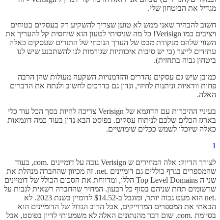
מגדיל את הביטחון שלי.
חשוב להבהיר שאני ממש לא טוען שצריך להשקיע רק בעסקים בטוחים
ויציבים כמו ​​Verisign! כל מה שניסיתי לטעון הוא שיחסית קל להעריך את
השווי שלהם מנקודת מבט של הערך הנוכחי של התזרים שעסקים כאלה
עתידים לייצר (כי יש סיבות איכותיות שגורמות לנו להשתכנע שיש לנו
ביטחון גבוה בתחזית).
כמובן שיש גם עסקים נהדרים והזדמנויות השקעה מעולות שהן הרבה
פחות וודאיות וניתנות לחיזוי, ונדון גם בדרכים לחשוב ולנתח את הדברים
האלה.
​​בעיניי ההיכרות עם הדוגמא של ​​Verisign צריכה להיות בסך הכל עוד כלי
בארגז הכלים שלכם לניתוח עסקים. בפוסט הבא נדון בעוד כמה דוגמאות
כאלה שיוכלו לשמש ככלים שימושיים.
1
לצורך הדיוק: אלה המחירים ש Verisign גובה על דומיינים .com, בעוד
שהמספרים בגרף כוללים גם דומיינים .net. זה מכיוון שהחברה מנהלת את
שני ה Top Level Domains הללו, ומדווחת את הסכום הכולל של דומיינים
שרשומים תחת שניהם בסוף כל רבעון. המחיר שהחברה רשאית לגבות על
.net הוא מעט גבוה יותר, ומוגבל ב-$14.52 לדומיין בשנת 2023. לא
הבאתי את המספרים המדוייקים, אבל הרוב הגדול של הדומיינים הוא
בסיומת .com. שום דבר מהנתונים האלה לא משמעותי לדיון בפוסט, אבל