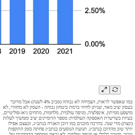
כמו שאפשר לראות, הצמיחה לא גבוהה (סביב 4% לשנה) אבל מדובר
בעסק יציב מאד, שניתן לחיזוי ברמת ביטחון גבוהה - העסק לא מחזורי, לא
מושפע ממיתון, אינפלציה, מגיפה עולמית, מלחמות, מתחים גיאו-פוליטיים,
בעיות בשרשרת האספקה העולמית: מספר הדומיינים יציב וממשיך לעלות
(קצת) מדי שנה. בהרבה מובנים כמו דוכן האגרה בנתב״ג, ובעצם אפילו
יותר טוב מהדוכן בנתב״ג. תנועת הנוסעים בנתב״ג פחתה בזמן התקפות
טרור, משבר כלכלי או מגיפה עולמית. לא נראה שמספר הדומיינים של