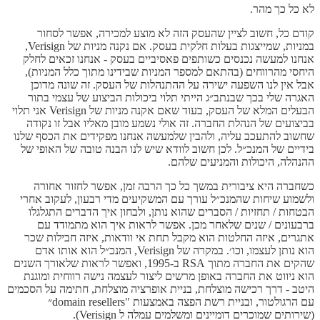
לא כל כך מהר.
קודם כל, חשוב לציין שהעסק הזה לא מוצע למכירה, אפשר לסחור
במניות, שמייצגות בעלות חלקית בעסק. אם נקנה מניות של Verisign,
אנחנו למעשה נכנסים כשותפים פאסיביים בעסק - אנחנו זכאים לחלק
היחסי מהרווחים (בהתאם למספר המניות שבידינו מתוך כלל המניות),
אבל אין לנו השפעה ישירה על ההתנהלות של העסק. זה שונה מדוכן
האגרה שלי בכך שבנתב״ג הייתי תלוי ביכולות הביצוע של עצמי בתור
הבעלים המלא של העסק, בעוד שאם אקנה מניות של Verisign אני תלוי
בביצועים של הנהלת החברה. זה אולי נשמע מובן מאליו אבל זו נקודה
שחשוב להתעכב עליה, ולהבין שלמעשה אנחנו מפקידים את הכסף שלנו
בידיים של המנכ״ל. לכן חשוב לוודא שיש לנו הבנה טובה של האופי של
ההנהלה, היכולות והמניעים שלהם.
כשחברה היא ציבורית במשך כל כך הרבה זמן, אפשר לחזור אחורה
ולשמוע שיחות שהמנכ״ל עורך עם המשקיעים מדי רבעון, לעקוב אחרי
הבטחות / תחזיות / הסברים שהוא נותן, ולבחון איך הדברים התגלגלו
ברבעונים / שנים שלאחר מכן. אפשר לראות איך הוא מתמודד עם
אתגרים, איזה החלטות הוא מקבל תחת אי וודאות, איזה חבילות שכר
הוא נותן לעצמו, וכו׳. במקרה של Verisign, המנכ״ל הוא אותו אדם
שהקים את החברה מתוך RSA ב-1995, ואפשר לראות שלאורך השנים
הוא ניווט את החברה באופן מרשים ליצור לעצמה נישה רווחית ומוגנת
היטב - דרך רכישה מוצלחת, בניית אופרציה מוצלחת, חתימה על הסכמים
עם הרגולטור, ובניית רשת הפצה באמצעות "domain resellers״
(שירותים שמוכרים דומיינים ומשלמים עמלה ל Verisign).