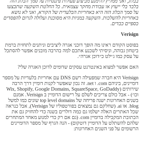
בבלוג, ואני ממליץ להימנע מביצוע פעולות פיננסיות על סמך הבלוג הזה
בלבד בלי ייעוץ או עבודת מחקר עצמאית. כל החלטת השקעה שתבצעו
על סמך הבלוג הזה היא באחריות הבלעדית של הקורא, ואני לא נושא
באחריות להשלכות. השקעה במניות היא מסוכנת ועלולה לגרום להפסדים
כספיים כבדים.
Verisign
בפוסט הקודם ראינו מה הופך דוכני אגרה ליציבים וניתנים לתחזית ברמת
ביטחון גבוהה, וניסיתי לשכנע אתכם למה בהרבה מובנים אפשר להסתכל
על עסק כמו ג׳ילט כ״דוכן אגרה״.
האם אפשר למצוא באינטרנט עסקים שדומים לדוכן האגרה שלי?
Verisign היא חברה שמפעילה רשם DNS עם אחריות בלעדיות על מספר
דומיינים, ביניהם com. ו net. זה נכון שאפשר לקנות דומיין דרך הרבה
שירותים (Wix, Shopify, Google Domains, SquareSpace, GoDaddy
וכו׳) - אבל כולם צריכים לשלם על רישום הדומיין ב Verisign. אמנם
בשנים האחרונות ישנה פריחה של top level domains שונים כמו למשל
blog. או ai. (שחלקם גם נמצאים בפורטפוליו של Verisign), אבל כנראה
שכל האתרים האלה ישלמו גם כמה דולרים בשנה כדי להחזיק גם את
הכתובת המקבילה בדומיין com. (גם אם רק כדי למנוע מאחד המתחרים
שלהם להשתלט על הדומיין דוטקום) - הנה הגרף של מספר הדומיינים
הרשומים על פני השנים האחרונות: