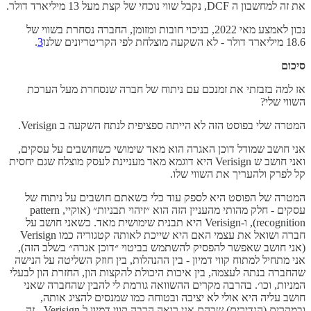
את זה למחשבון ה DCF, נקבל שווי נוכחי של קצת מעל 13 מיליארד דולר.
נכון לאמצע מאי 2022, בניכוי חובות ומזומן, החברה נסחרת בשווי של
18.6 מיליארד דולר - לא השקעה מוצלחת לפי הקריטריונים שלנו
3
.
סיכום
אז למה בזבזתי את זמנכם עם ניתוח של חברה שנסחרת מעל הערכת
השווי שלי?
המטרה שלי בפוסט הזה לא הייתה ספציפית לנתח השקעה ב ​​Verisign.
אני חושב שמודל דוכן האגרה הוא מאד שימושי כשחושבים על עסקים,
ואני חושב ש ​​Verisign היא דוגמא מאד מעניינת לעסק מוצלח שגם יחסית
קל לפרק ולהעריך את השווי שלו.
המטרה של הפוסט היא לספק עוד כלי כשאתם חושבים על ניתוח של
עסקים - חלק מהותי מהעניין הזה הוא ״זיהוי תבניות״ (אוקיי, pattern
recognition), ו-​​Verisign היא תבנית שימושית מאד. כשאני חושב על
חברה ושואל את עצמי האם היא שייכת לאותה קטגוריה כמו ​​Verisign
(אני חושב שאפשר להפסיק להשתמש בביטוי ״דוכן אגרה״ בשלב הזה),
אני מתחיל למתוח קווי דמיון - בין ההנהלות, בין חוזק השליטה על הנישה
שהחברה בנתה לעצמה, בין איכות היכולת להקצות הון, החזרת הון לבעלי
המניות, וכו׳. בהרבה מקרים ההשוואה גורמת לי להבין שהחברה שאני
חושב עליה היא אולי לא יציבה ובטוחה כמו שמנסים להציג אותה,
ובמקרים (הנדירים) שבהם אני רואה הרבה קווי דמיון ל ​​Verisign - זה