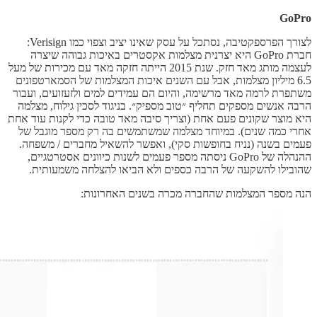
GoPro
לצורך הפרספקטיבה, נסתכל על עסק שאינו יציב וצפוי כמו Verisign:
חברת GoPro היא יצרנית מצלמות אקסטרים באיכות גבוהה שיצרה
לעצמה מותג מאד חזק. שנת 2015 הייתה חזקה מאד עם מכירות של מעל
6.5 מיליון מצלמות, אבל עם השנים איכות המצלמות של הסמארטפונים
משתפרת לרמה מאד מרשימה, והיום הם עמידים למים ולזעזועים, ועבור
הרבה אנשים מספקים תחליף ״טוב מספיק״. בניגוד לסכין גילוח, מצלמה
היא מוצר שקונים פעם אחת (וצריך סיבה מאד טובה כדי לקנות עוד אחת
אחרי כמה שנים). במיוחד מצלמה שמשתמשים בה רק מספר מוגבל של
פעמים בשנה (נניח בחופשות סקי), ואפשר להשאיל מחברים / משפחה.
ההנהלה של GoPro ניסתה מספר פעמים לשנות כיוונים אסטרטגיים,
שהובילו להשקעה של הרבה כספים ולא הביאו להצלחה משמעותית.
הנה מספר המצלמות שהחברה מכרה בשנים האחרונות: