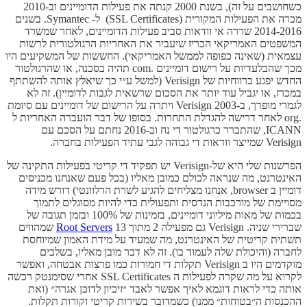
כשחושבים על זה), בשנת 2000 קנתה את פעילות הדומיינים וב-2010
מכרה את הפעילות המקורית (SSL Certificates) ל- Symantec. בשנים
2014-2016 שררה אי וודאות סביב פעילות הדומיינים, לאחר שמשרד
המשפטים האמריקאי הכריז שיעביר את האחריות הרגולטורית לרשות
עצמאית (שאינה כפופה לממשל האמריקאי). החששות של המשקיעים היו
מכך שהבלעדיות על רישום דומיינים .com תהיה בסכנה, או שהרגולטור
החדש יפגע ברווחיות של Verisign (למשל ע״י כך שיאלץ אותה להשתתף
במכרז, או יגביל עוד יותר את הסכום שרשאית לגבות לדומיין). זה לא
לגמרי מופרך, ב-2003 Verisign ויתרה על הרישום של דומיינים עם סיומת
.org לאחר דרישה להגדלת התחרות. בסופו של דבר הועברה האחריות ל
ICANN, שהתברר כרגולטור די נח וב-2016 נחתם על הסכם עם
Verisign שמייצר וודאות די גבוהה לגבי עתיד הפעילות בחברה.
הפרשנות שלי היא של-Verisign יש תפקיד די קריטי בפעילות התקינה של
האינטרנט, מה שנראה לכולם כמובן מאליו (בכל פעם שאנחנו מכניסים
דומיין ב browser, אנחנו מצליחים להגיע לשרת הרלוונטי) דורש מידה
מסויימת של מורכבות הנדסית ותפעולית כדי להיות מסוגלים לתמוך
בכמות של מאות מיליוני דומיינים, בזמינות של 100% ובזמן תגובה של
שברירי שניה. Verisign גם מפעילה 2 מתוך 13
Root Servers
שמהווים
תשתית קריטית של האינטרנט, מה שמעיד על מידת האמון שמיוחסת
לחברה (והיכולת שלה לעמוד בו). זה לא דבר מובן מאליו, בשלבים
מוקדמים היו ב ​​Verisign תקלות די חמורות כמו פרצות אבטחה, ואפשר
לקרוא על מה שקרה לפעילות ה SSL Certificates אחרי שסימנטק רכשה
אותה כדי לראות דוגמא לאיך אפשר לאבד ״זיכיון לדוכן אגרה״ (ואת
ההכנסות ה״בטוחות״ ממנו) כשמדובר בשירות קריטי וקורות תקלות.