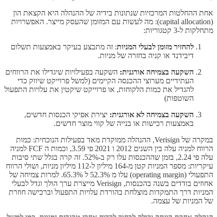
אחת ההחלטות המרכזיות שנתונות בידיה של ההנהלה היא הקצאת הון
(capital allocation): מה לעשות עם המזומן שהעסק מייצר. האפשרויות
מתחלקות ל-3 קטגוריות:
להחזיר מזומן לבעלי המניות
: זה מתבצע בעיקר באמצעות תשלום
דיבידנד או קניה בחזרה של מניות.
השקעה בצמיחה אורגנית:
השקעה בפעילויות שיגדילו את הרווחים
העתידיים מערוצי ההכנסה הקיימים (למשל פרוייקט שיווק כדי
להגדיל את כמות הלקוחות, או פרוייקט שיקטין את עלויות התפעול
השוטפות)
השקעה בצמיחה לא אורגנית:
יצירת אפיקי הכנסות חדשים,
באמצעות רכישות או בנייה של קווי מוצר חדשים.
במקרה של ​​Verisign, ההנהלה ממוקדת מאד בפעילות הנוכחית: כמות
הרווח למניה עלה בין השנים 2012 ו 2021 פי 3.59, וכמות ה FCF למניה
עלה פי 2.24, בזמן שההכנסות עלו רק ב-52%. זה קרה בגלל שתי סיבות
עיקריות: מספר המניות קטן מ-164 מיליון ל-112 מיליון מניות, ושולי הרווח
התפעולי (operating margin) עלו מ 52.3% ל 65.3%. למרות צמיחה של
אחוזים בודדים בשנה בהכנסות, ​​Verisign מייצרת ערך הולך וגדל לבעלי
המניות דרך התמקדות מוצלחת בהורדת עלויות התפעול וברכישה חוזרת
של המניות של עצמה.