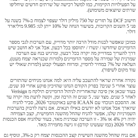
על הפעילויות הקיימות, כמו למשל רכישה של שרתים חדשים שיחליפו
שרתים שיוצאים משימוש).
חישוב DCF על תזרים של 750 מיליון דולר שצפוי לצמוח ב-7% בשנה על
פני 5 השנים הקרובות, בשיעור הנחה של 10% ייתן לנו: 9.985 מיליארד
דולר.
כמובן שאפשר לבנות מודל הרבה יותר מדוייק, עם הערכות לגבי מספר
הדומיינים שיחדשו / ינשרו / יתווספו בכל רבעון, אבל אני לא חושב שיש
דרך להעריך במדוייק מה יקרה בכל רבעון, ומרגיש בנח עם הערכה
שמרנית של שמירה על מספר הדומיינים (למרות שכנראה יצמח מעט),
העלאה של 7% במחיר לדומיין, ומרווח תפעולי קבוע (למרות שאולי יש
עוד מקום לשיפור).
נקודה אחרת שראוי להתעכב עליה היא: למה אנחנו מניחים שהתזרים
עוצר אחרי 5 שנים? בפרק הקודם הנחנו שהזיכיון פוקע אחרי 10 שנים,
בעוד שכאן אין סיבה שהאחריות לניהול הדומיינים תילקח מ ​​Verisign
לאחר 5 שנים. מצד שני, 5 שנים זה הרבה זמן, וקשה לדעת מה יקרה עד
אז. ההסכם הנוכחי עם ICAAN פוקע באוקטובר 2026, סביר להניח
שיוארך אבל אנחנו לא יודעים באילו תנאים. אם נרצה לדבוק בהערכות
השמרניות שלנו, אפשר להניח שהחל מהשנה החמישית, קצב הצמיחה
יהיה רק 4% או 3% - זו הערכה שמרנית מאד, בעוד שלהניח אפס הכנסות
לאחר 2026 (כמו שעשינו קודם) זו גישה מחמירה מאד.
אם נניח שהחל מהשנה השישית קצב ההכנסות יצמח רק ב-3%, ונוסיף גם