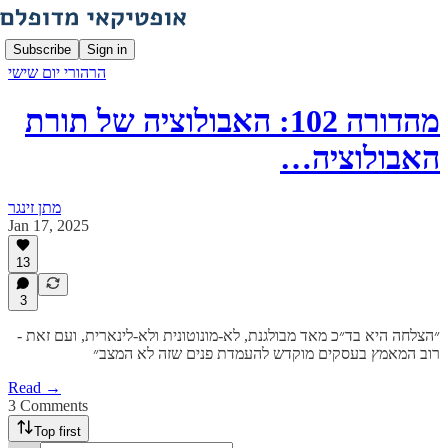
Subscribe
Sign in
הרהורי יום שישי
מהדורה 102: האבולוציה של תורת
האבולוציה…
מתן זינגר
Jan 17, 2025
13
3
״הצלחה היא בד״כ מאד מבולגנת, לא-מונוטונית ולא-לינארית, ועם זאת -
רוב המאמץ בעסקים מוקדש להעמדת פנים שזה לא המצב״
Read →
3 Comments
Top first