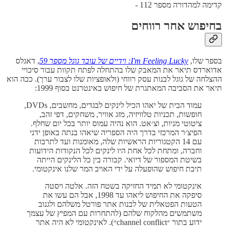
קדימה למהדורה מספר 112 -
בחיפוש אחר רווחים
בספר שלו,
I'm Feeling Lucky: וידיים של עובד גוגל מספר 59
, דאגלס
אדוארדס תיאר את המאבק שלו בהתחלה לפתח תקוות עבור סיכויי
ההצלחה של גוגל לבנות עסק רווחי (ולאופציות שלו לצבור ערך). ככה הוא
תיאר את הסביבה המאתגרת של חיפוש באינטרנט בסוף 1999:
עמוד הבית של יאהו הכיל לינקים לבגדים, מחשבים, DVDs,
חופשות, תכניות טלוויזיה, מזג אוויר, משחקים, דפי זהב,
ציטוטי מניות, וצ׳אט. הוא נהיה עמוס יותר בכל יום שחלף.
הפיצ׳ר המרכזי בדרך היה הספריה שיאהו בנתה באופן ידני
עם 14 הקטגוריות הראשיות שלה, מאומנות ועד לתרבות
וחברה, ומתחת לכל אחת היו לינקים לכל הנקודות הידועות
בשיטת המספור של דיואי. קבורה בין כל הלינקים הייתה
תיבת חיפוש שהופעלה על ידי האויב המר שלנו אינקטומי.
אינקטומי לא תמיד החזיקה בשטח הזה. אלטה ויסטה
סיפקה את החיפוש ליאהו עד 1998, אבל הם עשו את
הטעות הפטאלית של לבנות אתר פורטל משלהם ולגנוב
משתמשים מהלקוח שלהם (להתחרות עם המפיץ של עצמך
ידוע בתור ״channel conflict״). לאינקטומי לא היה אתר