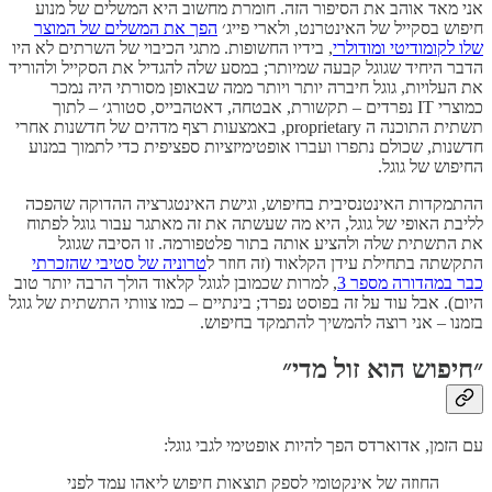
אני מאד אוהב את הסיפור הזה. חומרת מחשוב היא המשלים של מנוע
חיפוש בסקייל של האינטרנט, ולארי פייג׳
הפך את המשלים של המוצר
שלו לקומודיטי ומודולרי
, בידיו החשופות. מתגי הכיבוי של השרתים לא היו
הדבר היחיד שגוגל קבעה שמיותר; במסע שלה להגדיל את הסקייל ולהוריד
את העלויות, גוגל חיברה יותר ויותר ממה שבאופן מסורתי היה נמכר
כמוצרי IT נפרדים – תקשורת, אבטחה, דאטהבייס, סטורג׳ – לתוך
תשתית התוכנה ה proprietary, באמצעות רצף מדהים של חדשנות אחרי
חדשנות, שכולם נתפרו ועברו אופטימיזציות ספציפית כדי לתמוך במנוע
החיפוש של גוגל.
ההתמקדות האינטנסיבית בחיפוש, וגישת האינטגרציה ההדוקה שהפכה
לליבת האופי של גוגל, היא מה שעשתה את זה מאתגר עבור גוגל לפתוח
את התשתית שלה ולהציע אותה בתור פלטפורמה. זו הסיבה שגוגל
התקשתה בתחילת עידן הקלאוד (זה חוזר ל
טרוניה של סטיבי שהזכרתי
כבר במהדורה מספר 3
, למרות שכמובן לגוגל קלאוד הולך הרבה יותר טוב
היום). אבל עוד על זה בפוסט נפרד; בינתיים – כמו צוותי התשתית של גוגל
בזמנו – אני רוצה להמשיך להתמקד בחיפוש.
״חיפוש הוא זול מדי״
עם הזמן, אדוארדס הפך להיות אופטימי לגבי גוגל:
החוזה של אינקטומי לספק תוצאות חיפוש ליאהו עמד לפני