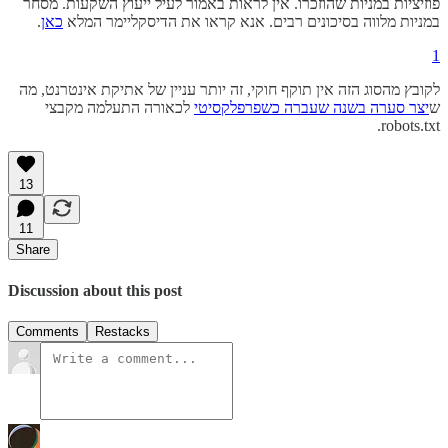
פוזיציות במניות שהוזכרו. אין לראות באמור לעיל ייעוץ השקעות. מסחר
במניות מלווה בסיכונים רבים. אנא קראו את הדיסקליימר המלא
כאן
.
1
לקובץ מהסוג הזה אין תוקף חוקי, זה יותר עניין של אתיקת אינטרנט, מה
ש
יצר סערה בשנה שעברה כשפרפלקסיטי
לכאורה התעלמה מקבצי
robots.txt.
13
11
Share
Discussion about this post
Comments
Restacks