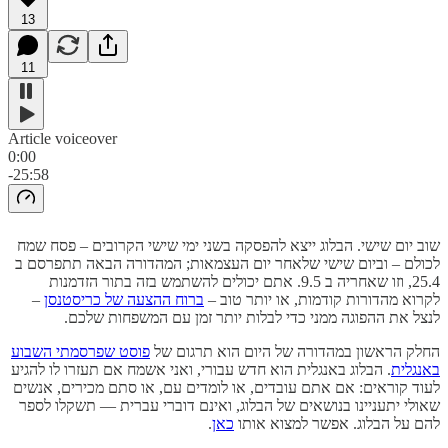
13
11
Article voiceover
0:00
-25:58
שוב יום שישי. הבלוג ייצא להפסקה בשני ימי שישי הקרובים – פסח שמח
לכולם – וביום שישי שלאחר יום העצמאות; המהדורה הבאה תתפרסם ב
25.4, וזו שאחריה ב 9.5. אתם יכולים להשתמש בזה בתור הזדמנות
לקרוא מהדורות קודמות, או יותר טוב –
ברוח ההצעה של כריסטנסן
–
לנצל את ההפוגה ממני כדי לבלות יותר זמן עם המשפחות שלכם.
החלק הראשון במהדורה של היום הוא תרגום של
פוסט שפרסמתי השבוע
באנגלית
. הבלוג באנגלית הוא חדש עבורי, ואני אשמח אם תעזרו לו להגיע
לעוד קוראים: אם אתם עובדים, או לומדים עם, או סתם מכירים, אנשים
שאולי יתעניינו בנושאים של הבלוג, ואינם דוברי עברית — תשקלו לספר
להם על הבלוג. אפשר למצוא אותו
כאן
.