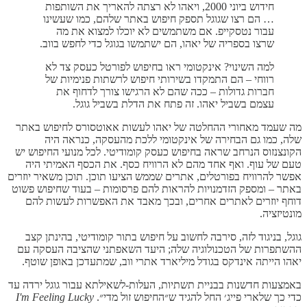
חידוש ביוני 2000, ויאהו לא רצתה להאריך את השותפות
… הם רצו שגוגל תספק חיפוש באתר שלהם, כמו שעשינו
עבור נטסקייפ. אם משתמשים לא יוכלו למצוא את מה
שרצו בספריה של יאהו, הם ישתמשו בגוגל כדי לחפש בווב.
למה השינוי? אינקטומי ראו בחיפוש לפורטל כעסק צד לא
רווחי – הם התמקדו בשירותי חיפוש לרשתות פנימיות של
חברות גדולות – ככה שהם לא הרגישו צורך לדחוף את
עצמם בשביל יאהו. זה פתח את הדלת בשביל גוגל.
מה שעמד מאחורי ההחלטה של יאהו לעשות אאוטסורס לחיפוש באתר
שלה, כמו גם הבחירה של אינקטומי ללכת מהעסקה, כנראה היה
הקונצנזוס הנרחב שראה בחיפוש כעסק קומודיטי. לכל מנועי החיפוש יש
טעם של עוף. ואף אחד מהם לא הרוויח כסף. את הכסף האמיתי היה
אפשר להרוויח בפורטלים, אתרים שממש הציעו תוכן. תוכן משאיר יוזרים
באתר – ומספק הזדמנויות להראות להם פרסומות – בעוד שחיפוש פשוט
דוחף יוזרים לאתרים אחרים, ובכך מאבד את האפשרות לעשות להם
מונטיזציה.
גוגל, בניגוד לזה, סירבה לחשוב על חיפוש בתור קומודיטי, בהינתן קצב
ההשתפרות של הטכנולוגיה שלה; היעד השאפתני שהציבה העסקה עם
יאהו הייתה אינדקס בגודל מיליארד אתרי ווב, שמתעדכן באופן שוטף.
באמצעות חדשנות בבניית תשתיות, העלות-לשאילתא עבור גוגל ירדה עד
כדי כך שלארי פייג׳ החל להגיד ש״החיפוש זול מדי״.
I'm Feeling Lucky