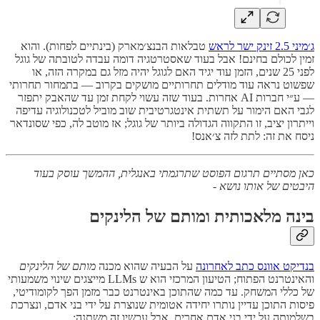
ג׳מיני 2.5 זינק ישר לראש
טבלאות הבנצ׳מארק (בינתיים לפחות). והוא
זמין לכולם בחינם! אבל בעוד שאסטרטגיה דומה עבדה לטובתה של גוגל
לפני 25 שנים, הזמן עוד יגיד האם לגוגל יהיה מזל גם במקרה הזה, או
שפשוט נראה עוד מודלים תחרותיים מושקים בקרוב — בתמחור תחרותי
— ע״י חברות AI אחרות. בעוד שזה עשוי לקחת זמן עד שהאבק יתפזר
לגבי האם הימור על תשתית אינטגרטיבית שוב מוביל לטכנולוגיה עדיפה
וייתרון יציב, זו התקווה הגדולה ביותר של גוגל; אז מוטב לה, כפי שסונדאר
ניסח את זה: לתת לזה צ׳אנס!
כאן מסתיים תרגום הפוסט שתרגמתי באנגלית, ההמשך עוסק בעוד
היבטים של אותו נושא -
בינה מלאכותית ומותם של הלינקים
בנדיקט אוונס כתב לאחרונה
על הבעיה שהוא מכנה
מותם של הלינקים
והאינטרנט הפתוח; הטיעון המרכזי הוא ש LLMs מייצגים שינוי משמעותי
של כללי המשחק. עד כמה שהתוכן באינטרנט כבר מזמן הפך לקומודיטי,
פיסות התוכן עדיין נותרו יחידה אטומית שנוצרת על ידי בני אדם, ונצרכת
בשלמותה על ידי בני אדם אחרים. אבל עכשיו זה משתנה: