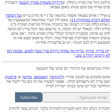
מילטון ניהל את חברת ניקולה, ש
דרדרה משאית במורד הגבעה
והעמידה
פנים שהיה שם מנוע שנוהג באופן עצמאי.
צ׳ארלי ג׳אוויס נמצאה אשמה בהונאה של ג׳יי פי מורגן צ׳ייס (
על הסיפור
המלא דיברנו במהדורה 13
). מאט לוין העיר שההונאה המשעשעת של
ג׳אוויס כללה מכירת רשימה של כתובות אימייל מזוייפות תמורת 175
מיליון דולר, ושאולי יש לה תקווה, כי טראמפ בסך הכל עדיין לא הגיעה
לחון גם אותה, במסגרת הטרנד הכללי שלוין מפרש בתור, ״אם אתם
עושים הונאות מצחיקות בפרופיל גבוה, דונלד טראמפ ימצא את זה
משעשע וייתן לכם חנינה״. יש גם פרשנויות אחרות.
״
זה בדיוק, בדיוק, בדיוק מה שחוקי ניירות ערך נועדו למנוע. ועכשיו הם
לא קיימים יותר! נו טוב.
״
תודה שקראתם את הרהורי יום שישי שלי השבוע!
אתם מוזמנים גם לעקוב אחריי ב
לינקדאין
,
וואטסאפ
,
טוויטר
או
פייסבוק
.
ואם עדיין לא נרשמתם לבלוג - אפשר לעשות את זה כאן כדי לקבל את
הניוזלטר בכל יום שישי בבוקר ישירות למייל:
Subscribe
תזכורת: הבלוג הזה הוא למטרות לימודיות בלבד. הכותב עשוי להחזיק