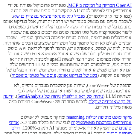
OpenAI הכריזה על תמיכה ב MCP
, סטנדרט פרוטוקול שפותח על ידי
אנת׳רופיק כדי לאפשר לסוכני AI לתקשר עם סוגים שונים של תוכנה
(כמו אובר או סיילספורס).
מנכ״ל גוגל סונדאר פיצ׳אי גם צייץ בנושא
.
לשכבת ביניים עם ממשק סטנדרטי יש הרבה יתרונות, אבל בנדיקט אוונס
כתב גם על שתי בעיות שיהיה קשה להתגבר עליהן: ראשית, כשמנסים
ליצור אבסטרקציה מעל סוגי תוכנה שונים ומורכבים באמצעות שכבה
אוניברסלית סטנדרטית, נוצרת בעיית ״המכנה המשותף הנמוך״ – שכבת
הביניים לעולם לא תוכל לתמוך בכל הפיצ׳רים שמציעים הכלים שתחתיה.
שנית, למה ש, למשל, אינסטהקארט, תרצה להפוך לקריאת API טיפש
עבור חברת טריליון דולר של מישהו אחר? אינסטהקארט עושה את כל
הרווח שלה מפרסום, אובר רוצה לעשות upsell למכונית יקרה יותר או
תכנית מנוי, וסיילספורס רוצה שתשתמשו בכלי ה LLM החדשים שלה –
הם לא רוצים שמישהו אחר ישלוט בחוויית המשתמש ויהיה הבעלים של
הקשר עם הלקוח. (
בלוג של בנדיקט אוונס
,
פוסט של סטיבן סינופסקי
)
ההנפקה של CoreWeave, שירות ענן להשכרת מעבדים גרפיים, לא
התרוממה, במה שניתן לפרש כאדישות או עצבנות של השוק לגבי
תשתיות LLM (
ניתוח של דאג או׳לופלין
ניתוח של SemiAnalysis
).
ידיעה
על כך שאנבידיה שוקלת
לרכוש מתחרה של CoreWeave תמורת כמה
מאות מיליוני דולרים.
מיקרוסופט מוסיפה יכולות reasoning
ומחקר מעמיק לקו-פיילוט.
אנת׳רופיק מפרסמת סטטיסטיקות
לגבי שימוש בקלוד סונט 3.7.
אדובי
טוענים
שטראפיק לאתרי אי-קומרס ממנועי AI זינק ב-1200%.
רדיט
מוסיפה תרגום
מבוסס AI ברחבי האתר שלה, ומשיגה בכך נתח גדול יותר