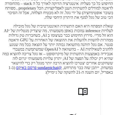
החיפוש כל כך מצליח: אינטגרציה הדוקה לאורך כל ה stack – מהחומרה
לדאטה למודלים לתשתיות הענן לאפליקציות; הכל proprietary , מפותח
(ועובר אופטימיזציה) על ידי גוגל. זה לא מבטיח הצלחה, אבל זה הסיכוי
הכי טוב של גוגל למנף את היתרון היחסי שלה.
שאלת המפתח היא האם התשתית האינטגרטיבית של גוגל מובילה
לעלויות inference נמוכות באופן משמעותי, מה שיצדיק מנטליות של ״AI
הוא זול מדי״. מירוץ החימוש כבר בעיצומו ב AI, כשחברות טק גדולות
ממהרות להשוות ולהעלות את ההוצאה של האחרות על GPU ודאטה
סנטר. אם גוגל תיהנה מתשואה גבוהה יותר על הוצאה בכל מה שנוגע
ללהגיב לשאילתות AI – בהשוואה ל OpenAI שמשתמשת במעבדי
אנבידיה באמצעות התשתית של מיקרוסופט – אז גוגל צריכה להוציא כמה
שהיא רק יכולה על הפצה של AI; יתרון עלויות משמעותי יגרום לזה
ששחקנים אחרים יצטרכו להוציא הרבה יותר מגוגל רק כדי להישאר
במשחק. ייתכן שזה כבר מתרחש,
@sundarpichai פרסם באיקס
(ב-1
באפריל, יום השנה ה-21 להשקה של ג׳ימייל):