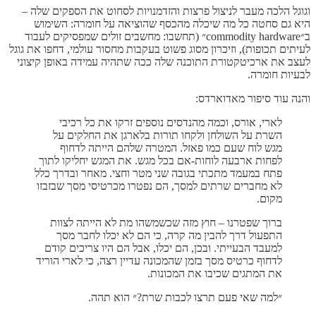
וגוגל הלכה מעבר לניצול פרצות והזדמנויות לסחוט את הספקים שלה –
היא גם סחטה כל מה שיכלה מהכסף שהוציאה על חומרה: השימוש
ב״commodity hardware״ (תחשבו: מחשבים זולים שמפסיקים לעבוד
לעיתים תכופות), וזיכרון מסוג פשוט בעקבות מחסור עולמי, דחפו את גוגל
לעצב את ארכיטקטורת התוכנה שלה ככה שתהיה עמידה באופן קיצוני
לבעיות חומרה.
והנה עוד סיפור מאדוארדס:
לארי, אורס, וכמה מהנדסים נוספים זרקו את כל רכיבי
השרת על השולחן ולקחו תורות בלארגן את החלקים על
מגש לוח שעם כמו פאזל. המטרה שלהם הייתה לדחוף
לפחות ארבעה לוחות-אם בכל מגש. את המגש יחליקו לתוך
פתח במעמד מתכתי בגובה שני מטר וחצי. מאחר ובדרך כלל
לא מחברים שרתים למסך, הם נפטרו מכרטיסי מסך שבזבזו
מקום.
ברוך שפטרנו – חוץ מזה שכשמשהו מת לא הייתה לצוות
התפעול דרך להבין מה קרה, כי הם לא יכלו לחבר מסך
למעבד הבעייתי. ובכן, הם יכלו, אבל הם היו צריכים קודם
לדחוף כרטיס מסך בזמן שהמכונה עדיין רצה, כי לארי הוריד
את המתגים שכיבו את המכונות.
״למה שאי פעם תרצו לכבות שרת?״ הוא תהה.