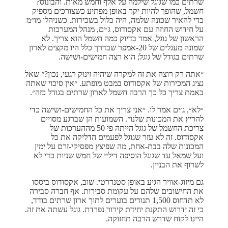
שרתים כמו שגוגל שילמה על אלף וחמש מאות. והבונוס?
חשמל, שהופך להיות יקר באופן מפתיע כשצורכים מספיק
כדי להאיר שכונה שלמה, היה כלול בשכירות. כשניהלו מו״מ
על חידוש החוזה עם אקסודוס, ג׳ים, מנהל המערכות
הראשון של גוגל, אמר בדיוק כמה חשמל הוא צריך. לא
שמונה מעגלים של 20-אמפר שבדרך כלל היו מקצים לארון
שרתים בגודל של גוגל; הוא רצה חמישים-ושישה.
״אתה רק רוצה את זה למקרה שיהיה זינוק רגעי, נכון?״ שאל
נציג המכירות של אקסודוס במבט מופתע. ״אין סיכוי שאתה
באמת צריך כל כך הרבה חשמל לארון שרתים בגודל כזה״.
״לא״, ג׳ים אמר לו. ״אני צריך את כל החמישים-ושישה כדי
להריץ את המכונות שלנו״. השמועות הן שברגע מסויים
צריכת החשמל של גוגל הייתה פי 50 מההערכות של
אקסודוס. זה לא עזר שגוגל לפעמים הדליקה את כל
המכונות שלה בבת-אחת, מה שפיצץ מפסיקי-זרם על ימין
ועל שמאל עד שגוגל הוסיפה דיליי של חמש שניות כדי לא
לשרוף את הבניין.
גם מיזוג-אוויר הגיע באופן סטנדרטי. שוב, אקסודוס ביססו
את החישובים שלהם על עקומת סבירות. אף חברה סבירה
לא תדחוס 1,500 תנורים בוערים לתוך ארון שרתים בודד,
כי זה ידרוש התקנת יחידת קירור נפרדת. גוגל עשתה את זה.
היינו לקוח שדרש הרבה תחזוקה.