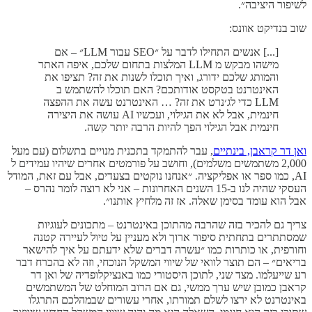
לשיפור היציבה״.
שוב בנדיקט אוונס:
[...] אנשים התחילו לדבר על ״SEO עבור LLM״ – אם
מישהו מבקש מ LLM המלצות בתחום שלכם, איפה האתר
והמותג שלכם ידורג, ואיך תוכלו לשנות את זה? תציפו את
האינטרנט בטקסט אודותכם? האם תוכלו להשתמש ב
LLM כדי לג׳נרט את זה? … האינטרנט עשה את ההפצה
חינמית, אבל לא את הגילוי, ועכשיו AI עושה את היצירה
חינמית אבל הגילוי הפך להיות הרבה יותר קשה.
ואן דר קראבן, בינתיים
, עבר להתמקד בתכנית מנויים בתשלום (עם מעל
2,000 משתמשים משלמים), וחושב על פורמטים אחרים שיהיו עמידים ל
AI, כמו ספר או אפליקציה. ״אנחנו נוקטים בצעדים, אבל עם זאת, המודל
העסקי שהיה לנו ב-15 השנים האחרונות – אני לא רוצה לומר נהרס –
אבל הוא עומד בסימן שאלה. אז זה מלחיץ אותנו״.
צריך גם להכיר בזה שהרבה מהתוכן באינטרנט – מתכונים לעוגיות
שמסתתרים בתחתית סיפור ארוך ולא מעניין על טיול לעיירה קטנה
וחורפית, או כותרות כמו ״עשרה דברים שלא ידעתם על איך להישאר
בריאים״ – הם תוצר לוואי של שיווי המשקל הנוכחי, וזה לא בהכרח דבר
רע שייעלמו. מצד שני, לתוכן היסטורי כמו באנציקלופדיה של ואן דר
קראבן כמובן שיש ערך ממשי, גם אם הרוב המוחלט של המשתמשים
באינטרנט לא ירצו לשלם תמורתו, אחרי עשורים שבמהלכם התרגלו