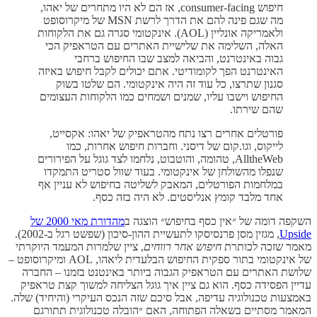
חיפוש consumer-facing, אז הם לא היו מתחרים של יאהו,
מה שגם פינה להם את הדרך לרשת MSN של מיקרוסופט
ולאמריקה אונליין (AOL). אינקטומי סגרה גם את הלקוחות
האלה, השלימה את שלישיית האתרים עם הטראפיק הכי
גבוה באינטרנט, והביאה למצב שבו החיפוש ברחבי
האינטרנט הפך לקומודיטי. אתם יכולים לקבל חיפוש באיזה
סגנון שתרצו, כל עוד זה היה אינקטומי. הם שלטו בשוק
החיפוש וישבו עליו, שמנים ושמחים כמו הלקוחות העצומים
שהם שירתו.
פורטלים אחרים רצו נתח מהטראפיק של יאהו: אקסייט,
לייקוס, וגו.קום של דיסני. וחברות חיפוש אחרות, כמו
AlltheWeb, טהומה, והוטבוט, נלחמו לצד גוגל על הפירורים
שנפלו מהשולחן של אינקטומי. בעוד שוול סטריט התמקדו
במלחמות הפורטלים, המאבק לשליטה בחיפוש לא עניין אף
אחד מלבד קומץ אנליסטים. לא היה בזה כסף.
השקפה דומה של ״אין כסף בחיפוש״ הוצגה ב
מהדורת מאי 2000 של
Upside
, מגזין מסן פרנסיסקו לתעשיית ההון-סיכון (שפשט רגל ב-2002).
מאמר שזכה לכותרת
חיפוש אחר רווחים
, ציין שלמרות המעמד היוקרתי
של אינקטומי בתור ספקית החיפוש הבלעדית ליאהו, AOL ומיקרוסופט –
שלושת האתרים עם הטראפיק הגבוה ביותר באינטנט בזמנו – החברה
עדיין הפסידה כסף. הוא גם ציין איך גוגל הצליחה למשוך קצת טראפיק
באמצעות טכנולוגיה עדיפה, אבל סיכם שזה הנכס העיקרי (והיחיד) שלה.
המאמר מסתיים בשאלה הפתוחה, האם ״הובלה טכנולוגית תתורגם