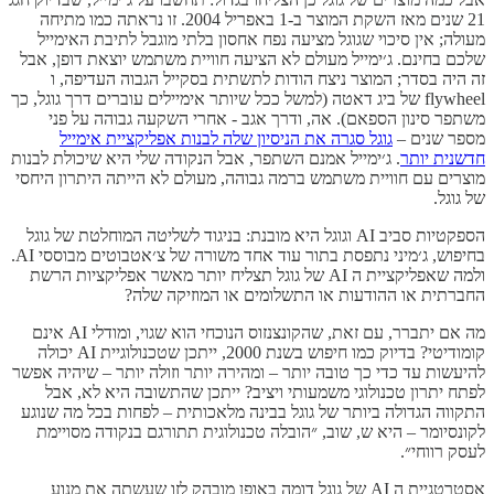
21 שנים מאז השקת המוצר ב-1 באפריל 2004. זו נראתה כמו מתיחה
מעולה; אין סיכוי שגוגל מציעה נפח אחסון בלתי מוגבל לתיבת האימייל
שלכם בחינם. ג׳ימייל מעולם לא הציעה חוויית משתמש יוצאת דופן, אבל
זה היה בסדר; המוצר ניצח הודות לתשתית בסקייל הגבוה העדיפה, ו
flywheel של ביג דאטה (למשל ככל שיותר אימיילים עוברים דרך גוגל, כך
משתפר סינון הספאם). אה, ודרך אגב - אחרי השקעה גבוהה על פני
מספר שנים –
גוגל סגרה את הניסיון שלה לבנות אפליקציית אימייל
חדשנית יותר
. ג׳ימייל אמנם השתפר, אבל הנקודה שלי היא שיכולת לבנות
מוצרים עם חוויית משתמש ברמה גבוהה, מעולם לא הייתה היתרון היחסי
של גוגל.
הספקטיות סביב AI וגוגל היא מובנת: בניגוד לשליטה המוחלטת של גוגל
בחיפוש, ג׳מיני נתפסת בתור עוד אחד משורה של צ׳אטבוטים מבוססי AI.
ולמה שאפליקציית ה AI של גוגל תצליח יותר מאשר אפליקציות הרשת
החברתית או ההודעות או התשלומים או המוזיקה שלה?
מה אם יתברר, עם זאת, שהקונצנזוס הנוכחי הוא שגוי, ומודלי AI אינם
קומודיטי? בדיוק כמו חיפוש בשנת 2000, ייתכן שטכנולוגיית AI יכולה
להיעשות עד כדי כך טובה יותר – ומהירה יותר וזולה יותר – שיהיה אפשר
לפתח יתרון טכנולוגי משמעותי ויציב? ייתכן שהתשובה היא לא, אבל
התקווה הגדולה ביותר של גוגל בבינה מלאכותית – לפחות בכל מה שנוגע
לקונסיומר – היא ש, שוב, ״הובלה טכנולוגית תתורגם בנקודה מסויימת
לעסק רווחי״.
אסטרטגיית ה AI של גוגל דומה באופן מובהק לזו שעשתה את מנוע