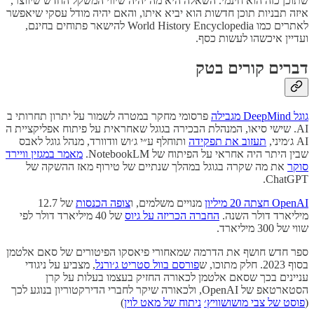
שתוכן כזה הוא חינמי. השאלה היא מה יהיה שיווי המשקל החדש שיווצר,
איזה תבניות תוכן חדשות הוא יביא איתו, והאם יהיה מודל עסקי שיאפשר
לאתרים כמו World History Encyclopedia להישאר פתוחים בחינם,
ועדיין איכשהו לעשות כסף.
דברים קורים בטק
גוגל DeepMind מגבילה
פרסומי מחקר במטרה לשמור על יתרון תחרותי ב
AI. שישי סיאו, המנהלת הבכירה בגוגל שאחראית על פיתוח אפליקציית ה
AI ג׳מיני,
תעזוב את תפקידה
ותוחלף ע״י ג׳וש וודוורד, מנהל גוגל לאבס
שבין היתר היה אחראי על הפיתוח של NotebookLM.
מאמר במגזין וויירד
סוקר
את מה שקרה בגוגל במהלך שנתיים של טירוף מאז ההשקה של
ChatGPT.
OpenAI חצתה 20 מיליון
מנויים משלמים, ו
צופה הכנסות
של 12.7
מיליארד דולר השנה.
החברה הכריזה על גיוס
של 40 מיליארד דולר לפי
שווי של 300 מיליארד.
ספר חדש חושף את הדרמה שמאחורי פיאסקו הפיטורים של סאם אלטמן
בסוף 2023. חלק מתוכו, ש
פורסם בוול סטריט ג׳ורנל
, מצביע על ניגודי
עניינים בכך שסאם אלטמן לכאורה החזיק בעצמו בעלות על קרן
הסטארטאפ של OpenAI, ולכאורה שיקר לחברי הדירקטוריון בנוגע לכך
(
פוסט של צבי מושושוויץ׳
ניתוח של מאט לוין
)