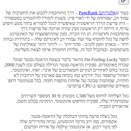
בעוד ש
אלגוריתם PageRank
– דרך מתוחכמת לקבוע את החשיבות של
עמוד ווב, שפותחה על ידי לארי פייג׳ בשנות לימודיו לדוקטורט בסטנפורד
– היה פריצת הדרך הראשונית שאיפשרה לגוגל להמריא בתור מנוע חיפוש
עדיף, זו הייתה רק הראשונה מבין שורה ארוכה של פריצות דרך
מתוחכמות וחדשניות. הן היו הכרח, בזמן שההתפוצצות של האינטרנט
לחצה על גוגל להוסיף עוד ועוד עמודי ווב לאינדקס שלה – בתדירות גבוהה
יותר – ובאותו הזמן להגיב – מהר יותר — ליותר ויותר שאילתות של
משתמשים. ובמקביל לכל זה, עלויות החומרה איימו לצאת משליטה.
הספר
I'm Feeling Lucky
מתאר ביקור בשטח הדאטה-סנטר שגוגל
שכרה מאקסודוס, ספקית הדאטה-סנטר הגדולה בעולם נכון לשנת 2000;
בניגוד בולט לאיזורים הנקיים והמאורגנים של איביי, יאהו, ואינקטומי,
האיזור שתפסה גוגל ״הרגיש כמו בקתה עם פארטץ של הרחבות לא
חוקיות, שמזהמת שכונה של אחוזות מוקפות חומה. בכל סנטימטר דחפו
מארזים שהתפקעו ב-CPU ערומים״.
גוגל הצליחה לדחוס מעל 1,500 מכונות; פי 30 ממספר השרתים
שהמתחרה שלה, ספקית החיפוש אינקטומי, התקינה בכלוב השכן.
אדוארדס הסביר:
גוגל ניצלה פרצה בחוקי הכלכלה של הדאטה-סנטר.
אקסודוס, כמו רוב מרכזי ההוסטינג, גבתה מהדיירים שלה
לפי מטר רבוע. אז אינקטומי שילמה על אירוח חמישים