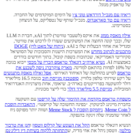
של טראפיק מגוגל.
ריאיון עם מנכ״ל דורדאש טוני צ׳ו
על הימים המוקדמים של החברה.
ריאיון עם טד סאראנדוס
, מנכ״ל שותף של נטפליקס, על הניצחון
בסטרימינג.
אילון מאסק ממזג
את איקס (לשעבר טוויטר) לתוך xAI, חברת ה LLM
שלו, ובכך קונה החוצה את המשקיעים שעזרו לו לרכוש את טוויטר,
ומגדיל את אחוזי הבעלות שלו ב xAI. (
ניתוח של מאט לוין
)
DOGE
מתכננים לכתוב מחדש
את המערכות הישנות והסבוכות של הסושיאל
סקיוריטי האמריקאי, שכתובות בשפת קובול, בתוך חודשים בודדים
באמצעות AI.
נשיא ארה״ב דונאלד טראמפ הכריז על מכסי
ייבוא בגובה
של 10% לפחות בהתאם למדינה.
מארק צוקרברג ניסה לשכנע את
טראמפ
לסייע בהחלטה של האיחוד האירופי.
אפל ואילון מאסק מתנגשים
על רקע שירותי טלפון בלוויין.
סופטבנק מגייסת חוב
בגובה 16.5 מיליארד
דולר להשקעה בפרוייקטים בארה״ב. שיאומי, אחת מיצרניות האנדרואיד
המובילות,
מגייסת 5.5 מיליארד דולר
כדי לייצר מכוניות.
משפחת טראמפ מקדמת את ההימור שלה על קריפטו
עם השקעה
בחברת מיינינג לביטקוין. ״בפינה החשוכה של קריפטו״,
התאבדות הופכת
ל Meme Coin
.
ניוזמקס הופכת ל Meme Stock
ושווה יותר מפוקס ניוז
לאחר שהמניה שלה זינקה בהנפקה.
הנשיא דונאלד טראמפ
הקל את העונש של קרלוס ווטסון
ו
חנן את טרבור
מילטון
. ווטסון ניהל את אוזי מדיה, ש
התחזתה ללקוח בשיחת דיו דיליג׳נס
;