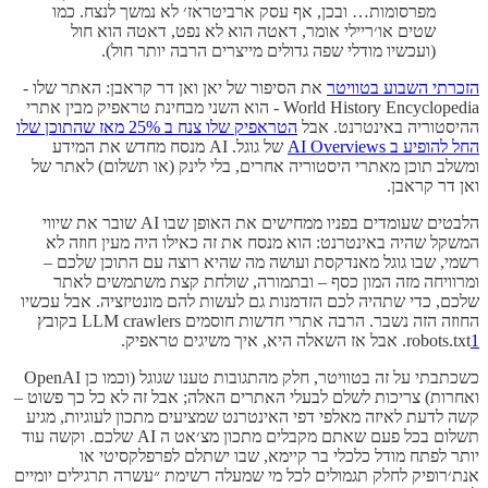
מפרסומות… ובכן, אף עסק ארביטראז׳ לא נמשך לנצח. כמו
שטים או׳ריילי אומר, דאטה הוא לא נפט, דאטה הוא חול
(ועכשיו מודלי שפה גדולים מייצרים הרבה יותר חול).
הזכרתי השבוע בטוויטר
את הסיפור של יאן ואן דר קראבן: האתר שלו -
World History Encyclopedia - הוא השני מבחינת טראפיק מבין אתרי
ההיסטוריה באינטרנט. אבל
הטראפיק שלו צנח ב 25% מאז שהתוכן שלו
החל להופיע ב AI Overviews
של גוגל. AI מנסח מחדש את המידע
ומשלב תוכן מאתרי היסטוריה אחרים, בלי לינק (או תשלום) לאתר של
ואן דר קראבן.
הלבטים שעומדים בפניו ממחישים את האופן שבו AI שובר את שיווי
המשקל שהיה באינטרנט: הוא מנסח את זה כאילו היה מעין חוזה לא
רשמי, שבו גוגל מאנדקסת ועושה מה שהיא רוצה עם התוכן שלכם –
ומרוויחה מזה המון כסף – ובתמורה, שולחת קצת משתמשים לאתר
שלכם, כדי שתהיה לכם הזדמנות גם לעשות להם מונטיזציה. אבל עכשיו
החוזה הזה נשבר. הרבה אתרי חדשות חוסמים LLM crawlers בקובץ
1
robots.txt
. אבל אז השאלה היא, איך משיגים טראפיק.
כשכתבתי על זה בטוויטר, חלק מהתגובות טענו שגוגל (וכמו כן OpenAI
ואחרות) צריכות לשלם לבעלי האתרים האלה; אבל זה לא כל כך פשוט –
קשה לדעת לאיזה מאלפי דפי האינטרנט שמציעים מתכון לעוגיות, מגיע
תשלום בכל פעם שאתם מקבלים מתכון מצ׳אט ה AI שלכם. וקשה עוד
יותר לפתח מודל כלכלי בר קיימא, שבו ישתלם לפרפלקסיטי או
אנת׳רופיק לחלק תגמולים לכל מי שמעלה רשימת ״עשרה תרגילים יומיים