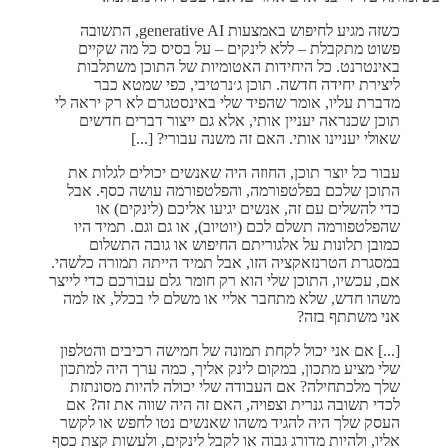
כשזה מגיע לחיפוש באמצעות generative AI, התשובה
פשוט מתקבלת – ללא לינקים – על בסיס כל מה שקיים
באינטרנט. כל היחידות האטומיות של התוכן משתלבות
ליצירת יחידה חדשה. תוכן ג׳נרטיבי, כפי שמטא כבר
מדברת עליו, אומר שהפיד שלי באינסטגרם לא רק יראה לי
תוכן שכנראה יעניין אותי, אלא גם ייצור דברים חדשים
שאולי יעניינו אותי. האם זה משנה עבורי? [...]
עבור כל יוצר תוכן, החוזה היה שאנשים יכולים לגלות את
התוכן שלכם בפלטפורמה, והפלטפורמה עושה כסף. אבל
כדי להשלים עם זה, אנשים יגיעו אליכם (לינקים) או
שהפלטפורמה תשלם לכם (יוטיוב), או גם וגם. תמיד היו
כמובן תלונות על אלגוריתם החיפוש או גובה התשלום
במסגרת הטרנזאקציה הזו, אבל תמיד הייתה תמורה כלשהי.
אם, עכשיו, התוכן שלי הוא רק חומר גלם עבורכם כדי לייצר
משהו חדש, שלא מתחבר אליי או משלם לי בכלל, אז למה
אני משתתף בזה?
[...] אם אני יכול לקחת תמונה של חמישה רכיבים והטלפון
שלי מציע מתכון, במקום לינק אליך, כמה ערך היה למתכון
שלך מלכתחילה? אם העבודה שלי יכולה להיות מסונתזת
לכדי תשובה גנרית וצפויה, האם זה היה שווה את זה? אם
העסק שלך היה להגיד משהו שאנשים נטו לחפש או לקשר
אליו, ולהיות מדורג גבוה או לקבל לינקים, ולעשות קצת כסף