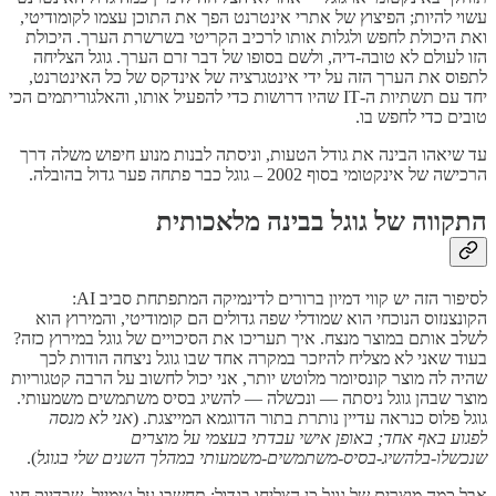
עשוי להיות; הפיצוץ של אתרי אינטרנט הפך את התוכן עצמו לקומודיטי,
ואת היכולת לחפש ולגלות אותו לרכיב הקריטי בשרשרת הערך. היכולת
הזו לעולם לא טובה-דיה, ולשם בסופו של דבר זרם הערך. גוגל הצליחה
לתפוס את הערך הזה על ידי אינטגרציה של אינדקס של כל האינטרנט,
יחד עם תשתיות ה-IT שהיו דרושות כדי להפעיל אותו, והאלגוריתמים הכי
טובים כדי לחפש בו.
עד שיאהו הבינה את גודל הטעות, וניסתה לבנות מנוע חיפוש משלה דרך
הרכישה של אינקטומי בסוף 2002 – גוגל כבר פתחה פער גדול בהובלה.
התקווה של גוגל בבינה מלאכותית
לסיפור הזה יש קווי דמיון ברורים לדינמיקה המתפתחת סביב AI:
הקונצנזוס הנוכחי הוא שמודלי שפה גדולים הם קומודיטי, והמירוץ הוא
לשלב אותם במוצר מנצח. איך תעריכו את הסיכויים של גוגל במירוץ כזה?
בעוד שאני לא מצליח להיזכר במקרה אחד שבו גוגל ניצחה הודות לכך
שהיה לה מוצר קונסיומר מלוטש יותר, אני יכול לחשוב על הרבה קטגוריות
מוצר שבהן גוגל ניסתה — ונכשלה — להשיג בסיס משתמשים משמעותי.
גוגל פלוס כנראה עדיין נותרת בתור הדוגמא המייצגת. (
אני לא מנסה
לפגוע באף אחד; באופן אישי עבדתי בעצמי על מוצרים
שנכשלו-בלהשיג-בסיס-משתמשים-משמעותי במהלך השנים שלי בגוגל
).
אבל כמה מוצרים של גוגל כן הצליחו בגדול: תחשבו על ג׳ימייל, שבדיוק חגג