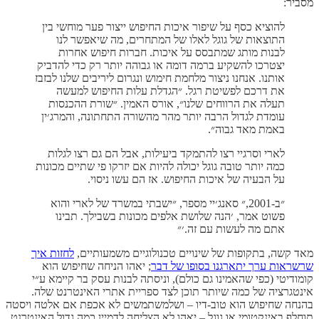
מסביר:
להוציא כסף על שיפור איכות החיפוש ייצור פער מוחשי בין
התוצאות של גוגל לאלו של המתחרים, מה שיאפשר לנו
לבנות מותג שמתבסס על איכות. חברות חיפוש אחרות
יצטרכו להשקיע ברמה דומה או גבוהה יותר רק כדי להדביק
אותנו. אנחנו ניצור מלחמת חימוש ונגרום ליריבים שלנו לבזבז
את דרכם לפשיטת רגל. ״הגדלת עלות החיפוש למעשה
תעלה את הרווחים שלנו״, אורס האמין. ״שורת ההכנסות
עומדת לגדול הרבה יותר מהר מהשורה התחתונה, והמרג׳ין
באמת מאד גבוה״.
לארי וסרגיי רצו להתמקד ביעילות, אבל הם גם רצו לגלות
כמה יותר טובה גוגל יכולה להיות אם יזרקו פי שתיים מכונות
על הבעיה של איכות החיפוש. אז הם עשו ניסוי.
״ב-2001,״ סאנג׳יי מספר, ״ישבתי במשרד של לארי והוא
פשוט אמר, ׳הנה שלושת אלפים מכונות בשבילך. תבינו
אתם מה לעשות עם זה.׳״
מאד קשה, בתקופות של שינויים טכנולוגיים משמעותיים,
לחזות איך
שרשראות ערך יתארגנו בסופו של דבר
; יאהו הניחה שחיפוש הוא
קומודיטי (כפי שהאמינו גם כולם), וניסתה לבנות עסק בר קיימא ע״י
אינטגרציה של כמה שיותר תוכן לצד ספריית אתרי האינטרנט שלה.
בהנחה שחיפוש הוא טוב-דיו – ושלמשתמשים לא אכפת אם אלטה ויסטה
תוחלף באינקטומי או גוגל – יאהו לא הצליחה לדמיין כמה גדול האינטרנט