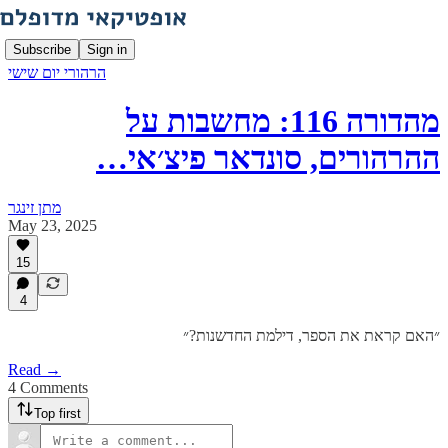
Subscribe
Sign in
הרהורי יום שישי
מהדורה 116: מחשבות על
ההרהורים, סונדאר פיצ׳אי…
מתן זינגר
May 23, 2025
15
4
״האם קראת את הספר, דילמת החדשנות?״
Read →
4 Comments
Top first