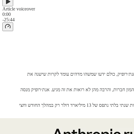
Article voiceover
0:00
-25:44
מזון ב-1998 [...] גם בימים המוקדמים של אמזון וגם של אנת׳רופיק, כולם ידעו שמשהו מדהים עומד לקרות שישנה את
 חברות. כי אנחנו לא לוקחים את זה מספיק ברצינות. 2026 תהיה השנה שדי תשבור המון חברות, והרבה מהן לא רואות את זה מגיע. אנת׳רופיק מנסה
על גיוס 30 מיליארד דולר לפי שווי של 350 מיליארד, ודיווחה שהוסיפה קצב הכנסות שנתי בלתי נתפס של 13 מיליארד דולר רק במהלך החודש וחצי