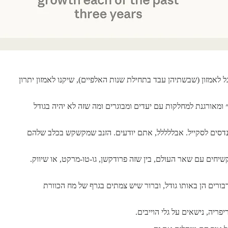
 בין גוגל לאמזון (שבשתיהן עבד בתחילת שנות האלפיים), שיקנו לאמזון יתרון
ומאורגנת למחלקות עם יעדים ומבוגרים ומה שזה לא יהיה בגודל
 בפרודקשן, הם כמובן מאד רציניים וזועפי-פנים בהתאם ויש להם הרבה SREs ברמה-עולמית ומהנדסים לסקייל. אבללללל, אתם יודעים. הזנב שמקשקש בכלב שלהם
שיחים עם שאר העולם, בין שזה פרודקשן, גו-טו-מרקט, או שיווק.
דבורים הן באותו גודל, וברור שיש צמתים בגרף של מח הכוורת
ריה, נישאים על גלי הוייבים.