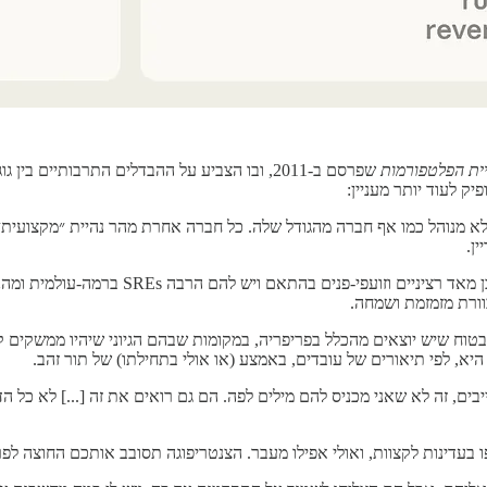
יית הפלטפורמות
שפרסם ב-2011, ובו הצביע על ההבדלים התרבותיים
ק לעוד יותר מעניין:
לא מנוהל כמו אף חברה מהגודל שלה. כל חברה אחרת מהר נהיית ״מקצועית״ 
ן.
כאילו ברור, כן, בשביל המערכות שלהם שרצות
וורת מזמזמת ושמחה.
י בטוח שיש יוצאים מהכלל בפריפריה, במקומות שבהם הגיוני שיהיו ממשקים ק
יא, לפי תיאורים של עובדים, באמצע (או אולי בתחילתו) של תור זהב.
יבים, זה לא שאני מכניס להם מילים לפה. הם גם רואים את זה [...] לא כל ה
בעדינות לקצוות, ואולי אפילו מעבר. הצנטריפוגה תסובב אותכם החוצה לפריפ