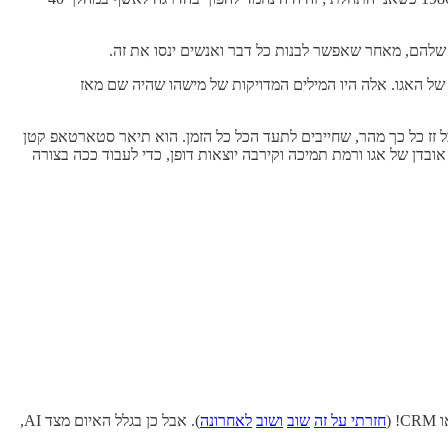
 שלהם, מאחר שאפשר לבנות כל דבר ואנשים ינסו את זה.
של האגו. אלה היו המילים המדויקות של מישהו שהיה שם מאז
ל זז כל כך מהר, שחייבים לתעד הכל כל הזמן. הוא תיאר סטארטאפ קטן
 אני חייב להעיר שיצא לי לחוות צוותים הדוקים כאלה גם טרום עידן ה-AI. אבל זה באמת דורש אובדן של אגו ורמת תמיכה וקירבה יוצאות דופן, כדי לעבוד ככה בצורה
(
חזרתי על זה
שוב
ושוב
לאחרונה
). אבל כן בגלל האיום מצד AI,