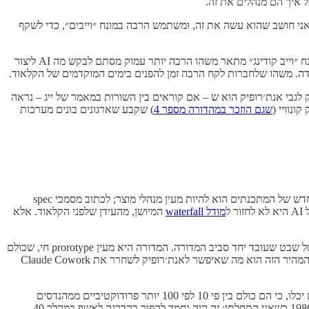
ל איך הם מנהלים את זה.
 ואני חושב שהוא עשה את זה, ומשתמש הרבה במונח ״וייבים״, כדי לשקף
לראשונה מאז המצאת המחשב, לא מדובר בבניית אלגוריתמים של הוראות מדוייקות ודטרמינסטיות, אלא בהנחיות מעורפלות, תחושות בטן, וייבים. המונח ״וייב קודינג״ מתאר משהו הרבה יותר עמוק מסתם לבקש מה AI ליצור
ידה. משהו שלחברות לקח הרבה זמן להפנים בימים המוקדמים של הקלאוד.
ק לגבי אנת׳רופיק הוא ש – אם קוראים בין השורות במאמר של ייג – נראה
נוויי (
שגם הוזכר במהדורה מספר 4
) שקבע שארגונים בונים מערכות
המסקנה האינטואיטיבית מכך ש-AI מבצע אוטומציה של כתיבת הקוד, ודוחף את בני האנוש לשכבות העליונות יותר – תכנון ופיקוח – היא שהתפקיד החדש של המתכנתים הוא להיות מעין מנהלי מוצר; לכתוב מסמכי spec
מודל waterfall
המיושן, מהעידן שלפני הקלאוד. אלא
ייג קורא לזה פיתוח אקספלורטורי, או פיתוח אבולוציוני. המודל שהוא מתאר – שוב, באמצעות וייבים ותחושות, לא בצורה מאד מדוייקת וסדורה – הוא של שבט שעובד יחד סביב המדורה. המדורה היא מעין prorotype חי, שכולם
משייפים ומלטשים יחד כל הזמן – תוך כדי הרבה אלתורים, שנענים בתגובות מסוג ״כן ו״ – עד שמתקבל מוצר ש״מרגיש״ נכון. יש לו וייבים טובים. הקצב המהיר הזה הוא מה שאיפשר לאנת׳רופיק לשחרר את Claude Cowork
הם מייצרים מזל, בדיוק כמו שאריק שמידט רצה [בימים המוקדמים של גוגל - א.מ.]. אבל הם עושים את זה הרבה, הרבה יותר מהר ממה שגוגלרים יכלו, כי הם כולם בין פי 10 לפי 100 יותר פרודוקטיביים ממהנדסים
שמשתמשים בקרסר וצ׳אט היום, ובערך פי 1000 יותר פרודוקטיביים משגוגלרים היו ב-2005 (וב-2005 בכנות היינו די תותחים יחסית ללתכנת ב-1986 כשאני התחלתי; זה היה נחמד להפוך בהדרגה לאשף במהלך 40