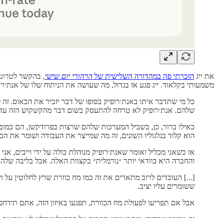
את ייג
הזכרתי פה במהדורה השלישית של
הרהורי יום שישי
, בהקשר ל
טרונ
משמעותי בקלאוד. ייג פגע אז בגדול, מה שעושה את הניתוח שלו של אנת׳רופי
כל מי שתדבר איתו באנת׳רופיק בסופו של דבר יזכיר את הכאוס. זה 
שלהם. אנת׳רופיק לא טרחה להתעסק בשום דבר מהקשקוש הזה עדיי
הוא קלוד בגלגוליו השונים, זה מה שמייצר את העבודה ושומר את הכ
אז כשאני מכליל ואומר שאנת׳רופיק מנוהלת כולה על ידי וייבים, אנ
והחברה היא בוודאי יותר ״נורמלית״ בקצוות האלה. אבל בליבה שלה ה
[...] העובדים לרוב מתארים את זה כמו מח כוורת שרץ לחלוטין על וי
ששומרים עליו יציב.
אבל אם תפריעו לפעולת מח הכוורת, תפגעו באיזון הזה, אתם תידחפו 