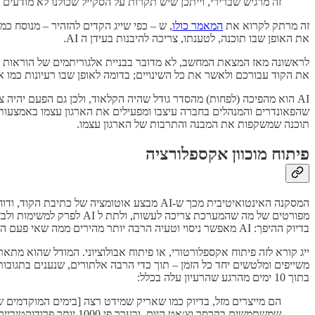
זה מרגיש שברירי, וייתכן שיש תקרות על הסקייל שכולנו לא מודעי
זה מרתק לקרוא את
המאמר כולו
, ש – כפי שייג הקדים להזהיר – מנוסח כ
את האופן שבו תוכנה, לטענתו, צריכה להיבנות בעידן ה AI.
את הקוד עבורכם ולאשר את כל השינויים; בדומה לאופן שבו רעיונות כמו 
AI הוא מהפיכה (לפחות) מהסדר גודל שהיה הקלאוד, ולכן גם הפעם יהיה 
שהפאונדרים והמנהלים בחברה עיצבו ומפעילים את הארגון עצמו באמצעות וי
תוכנה שמשקפות את המבנה והתרבות של הארגון עצמו.
פיתוח מוכוון אקספלורציה
מפורטים של מה שהמערכת צריכה לעשות, ולתת ל AI לפרק למשימות ולבצע. אבל ייג טוען שזו טעות: הדרך למנף את יכולות כתיבת הקוד המהירות של AI היא לא לחזור ל
בדיוק ההיפך: AI מאפשר ניסוי וטעיה הרבה יותר מהירים ממה שאי פעם היה אפשר לעשות עם מתודולוגיות אג׳ייל לפני AI.
בתוך 10 ימים מהרגע שהרעיון עלה בכלל: