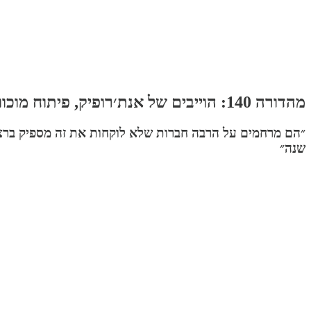
מהדורה 140: הוייבים של אנת׳רופיק, פיתוח מוכוון אקספלורציה, הנסיגה של מאנדיי, מאנדיי וייב, הקרב על העוגה
״הם מרחמים על הרבה חברות שלא לוקחות את זה מספיק ברצינו
שנה״