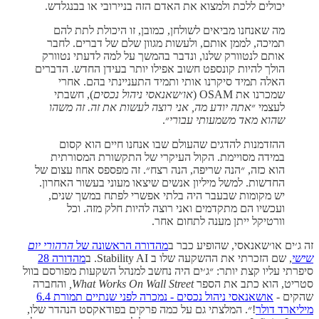
יכולים ללכת ולמצוא את האדם הזה בניירובי או בבנגלדש.
מה שאנחנו מביאים לשולחן, כמובן, זו היכולת לתת להם
תמיכה, לממן אותם, ולעשות מגוון שלם של דברים. לחבר
אותם לנטוורק שלנו, ונדבר בהמשך על למה לדעתי נטוורק
הולך להיות קונספט חשוב אפילו יותר בעידן החדש. הדברים
האלה תמיד סיקרנו אותי ותמיד התעניינתי בהם. אחרי
שמכרנו את OSAM (
או׳שאנאסי ניהול נכסים
), חשבתי
לעצמי ״
אתה יודע מה, אני רוצה לעשות את זה. זה משהו
שהוא מאד משמעותי עבורי
״.
ההזדמנות להדגים שהעולם שבו אנחנו חיים הוא קסום
במידה מסויימת. הקול העיקרי של התקשורת המסורתית
הוא כזה, ״הנה שריפה, הנה רצח״. זה מפספס אחוז עצום של
החדשות. למשל מיליון אנשים שיצאו מעוני בעשור האחרון.
יש מקומות שבעבר היה בלתי אפשרי לפתח במשך שנים,
ועכשיו הם מתקדמים ואני רוצה להיות חלק מזה. וכל
וורטיקל ייתן מענה לתחום אחר.
זה ג׳ים או׳שאנאסי, שהופיע כבר ב
מהדורה הראשונה של
הרהורי יום
שישי
, שם הזכרתי את ההשקעה שלו ב Stability AI. ב
מהדורה 28
סיפרתי עליו קצת יותר: ״ג׳ים היה נחשב למנהל השקעות מפורסם בוול
סטריט, הוא כתב את הספר
What Works On Wall Street,
והחברה
שהקים -
אושאנאסי ניהול נכסים - נמכרה לפני שנתיים תמורת 6.4
מיליארד דולר
!״. המלצתי גם על כמה פרקים בפודאקסט הנהדר שלו,