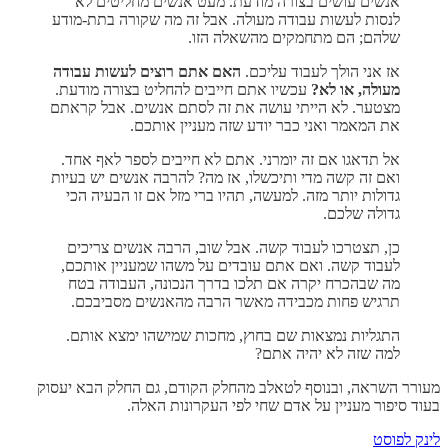
אנשים עושים בצורה מודעת. מעט אנשים מחליטים לא
לנסות לעשות עבודה מעולה. אבל זה מה שקורה בתת-מודע
שלהם; הם מתחמקים מהשאלה הזו.
אז אני הולך לעבוד עליכם.
האם אתם רוצים לעשות עבודה
מעולה, או לא?
עכשיו אתם חייבים להחליט בצורה מודעת.
מצטער. לא הייתי עושה את זה לסתם אנשים. אבל קראתם
את המאמר ואני כבר יודע שזה מעניין אותכם.
אל תדאגו אם זה יומרני. אתם לא חייבים לספר לאף אחד.
ואם זה קשה מדי ותיכשלו, אז מה? להרבה אנשים יש בעיות
גדולות יותר מזה. למעשה, תהיו ברי מזל אם זו הבעיה הכי
גדולה שלכם.
כן, תצטרכו לעבוד קשה. אבל שוב, הרבה אנשים צריכים
לעבוד קשה. ואם אתם עובדים על משהו שמעניין אותכם,
מה שבהכרח יקרה אם תלכו בדרך הנכונה, העבודה בטח
תרגיש פחות מכבידה מאשר הרבה מהאנשים מסביבכם.
התגליות נמצאות שם בחוץ, מחכות שמישהו ימצא אותם.
למה שזה לא יהיה אתם?
מעורר השראה, ובנוסף לטאלב מהחלק הקודם, גם החלק הבא יעסוק
בעוד סיפור מעניין על אדם שחי לפי העקרונות האלה.
לינק לפוסט