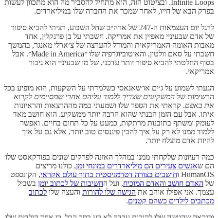
Infinite Loops. ובציטוט הזה, הוא מתחיל להסביר מה הוא מתכוון לעשות
בפרק הבא של חייו, לאחר שמכר את החברה שלו במיליארדים.
לרגל יום העצמאות ה-247 של ארה״ב שחל השבוע, רציתי להביא סיפור
של אדם שבעיניי מאפיין את אמריקה. חשבתי על בן פרנקלין, אחד
מאבות האומה האמריקאית והמודל להערצה של צ׳ארלי מאנגר, בהמשך
חשבתי על סאם וולטון, והאוטוביוגרפיה שלו ״Made in America״. אבל
בסוף החלטתי להביא סיפור יותר עדכני, של מי שבעיניי הוא גיבור
אמריקאי.
הגעתי לשמוע על ג׳ים או׳שאנאסי כשלמדתי על השקעות, הוא מופיע בכל
הרשימות של
המשקיעים שצריך ללמוד עליהם אחרי שמסיימים לקרוא
את באפט
. קראתי את הספר שלו ושמעתי כמה מההרצאות והראיונות
איתו. אבל עם הזמן הבנתי שהוא הרבה יותר ממשקיע. הוא חושב מאד
לעומק ומשתף בתובנות מרתקות, כמעט על כל תחום בחיים. ואפשר
ללמוד ממנו לא רק על איך להבין פיננסים טוב יותר, אלא גם על איך
להיות אדם מוצלח יותר.
כמה רעיונות שלקחתי ממנו במהלך האזנה לפרקים שונים בפודקאסט שלו
הם ש
אנשים צעירים הם מיליארדרים במונחי זמן
, כולנו מריצים
HumanOS ו
חושבים בצורה דטרמניסטית בתוך עולם אקראי
, הקונספט
של
האדם חושב והאדם המוכיח
, ועל ה
חשיבות של לכתוב יומן
בשביל
עצמך. אני אפילו אוהב את
הגישה שלו להורות
והעצה שלו
לכתוב
מכתבים לילדים כשהם קטנים
.
וכנראה שהגישה שלו להורות עבדה לא רע בסך הכל, כי אחד הילדים שלו