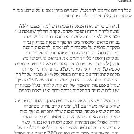
centers.
אבל החוזים צריכים להתגלגל, ובינתיים ביירן מצביע על ארבע בעיות
שהחברות האלה צריכות להתמודד איתם:
1. קודם כל יש את השאלה העסקית של מה המעבר ל-AI
עושה לדו״ח הרווח והפסד שלהם. לקחת תהליך שנעשה ע״י
500 איש ולאמן מודל לעשות את זה עבורם דורש עלות
גבוהה מראש, שלאחר מכן תהפוך הכנסות במרג׳ין נמוך
מלקחת פרמיה על משכורות לבני אדם, להכנסות תוכנה
במרג׳ין גבוה. זה דורש לעבור ממומחיות בניהול סיכונים
עסקיים (
האם יוכלו להתאים את הביקוש והגיוס של כח
אדם
) לסיכונים טכניים (
האם המודלים שלהם ישיגו ביצועים
מספקים? ואיך ייראו המרג׳ינים?
). באופן אירוני, יש יותר
מקום להתמודד עם טעויות בעסק של 30% מרג׳ין שגדל רק
באמצעות הזזה של כח אדם, מאשר בעסק של 75% מרג׳ין
שגדל באמצעות התאמה של הוצאות קלאוד, בגלל שבאחרון
יש עלות שקועה התחלתית גבוהה יותר ואי וודאות מובנית.
2. בהמשך, יש את שאלת סנטימנט השוק: כשחברה מכריזה
שהיא עושה משהו עם AI, המניה לרוב עולה. כשחברה
מכריזה שהיא מצפה שההכנסות שלה יתכווצו במשך כמה
שנים, אבל מאמינה שיש הצדקה אסטרטגית לזה, המניה
יורדת. אפילו אם הבחירה האסטרטגית היא נכונה, קשה
להרגיש טוב על החלטה שמייד מאדה מיליארדי דולרים של
ערך. המשקיעים שמחזיקים במניות BPO יודעים איך המודל