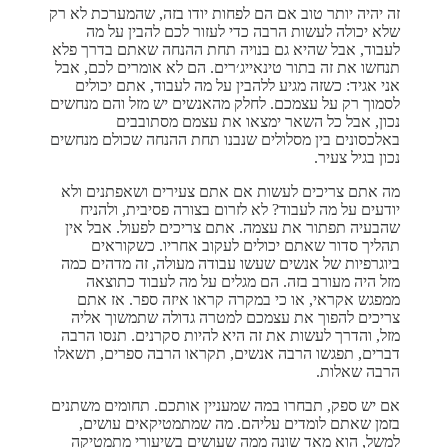
זה יהיה יותר טוב אם הם לפחות יודו בזה, שהמערכת לא רק
שלא יכולה לעשות הרבה כדי לעזור לכם להבין על מה
לעבוד, אבל שהיא גם בנויה תחת ההנחה שאתם בדרך פלא
תנחשו את זה בתור טינאייג׳רים. הם לא אומרים לכם, אבל
אני אגיד: כשזה מגיע ללהבין על מה לעבוד, אתם יכולים
לסמוך רק על עצמכם. לחלק מהאנשים יש מזל והם מנחשים
נכון, אבל כל השאר ימצאו את עצמם מסתובבים
באלכסונים בין מסלולים שנבנו תחת ההנחה שכולם מנחשים
נכון בגיל צעיר.
מה אתם צריכים לעשות אם אתם צעירים ושאפתנים ולא
יודעים על מה לעבוד? לא לזרום בצורה פסיבית, ולהניח
שהבעיה תפתור את עצמה. אתם צריכים לפעול. אבל אין
תהליך סדור שאתם יכולים לעקוב אחריו. כשקוראים
ביוגרפיות של אנשים שעשו עבודה מעולה, זה מדהים כמה
מזל היה מעורב בזה. הם מגלים על מה לעבוד כתוצאה
ממפגש אקראי, או כי במקרה קראו איזה ספר. אז אתם
צריכים להפוך את עצמכם למטרה גדולה שתמשוך אליה
מזל, והדרך לעשות את זה היא להיות סקרנים. תנסו הרבה
דברים, תפגשו הרבה אנשים, תקראו הרבה ספרים, תשאלו
הרבה שאלות.
אם יש ספק, תבחרו במה שמעניין אותכם. תחומים משתנים
בזמן שאתם לומדים עליהם. מה שמתמטיקאים עושים,
למשל, הוא מאד שונה ממה שעושים בשיעורי מתמטיקה