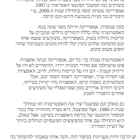
בשווקים כמו המשבר הפיננסי האסייאתי ב-1997.
אמפיריקה עשתה קופה בתחילת שנות ה-2000, ע״י
הימורים נגד מניות כשבועת הדוט-קום קרסה.
בזמן שנוסדה, אמפיריקה הייתה מאד שונה בנוף.
האסטרטגיה שלה כללה הימורים גדולים ועקביים על
קריסות גדולות בשוק. באמפיריקה, משקיעים ששמו אחוז
קטן מהמזומן שלהם בקרן יכלו להיות מוגנים כשברבור שחור
הופיע משום מקום.
האסטרטגיה עבדה כך: כל יום, אמפיריקה קנתה אופציות
פוט שישתלמו אם מחירי המניות יירדו. ההימורים לא היו על
ירידות קטנות - הם היו על קריסות גדולות. לרוב, האופציות
פגו חסרות ערך, ואמפיריקה רשמה הפסד קטן. אבל
כשהשווקים באמת קרסו, האופציות נהיו יקרות בטירוף,
והניבו רווחים אדירים בזמן שפורטפוליו של משקיעים
אחרים התפורר לאבק.
גם טאלב וגם שפיצנגל יצרו את האסטרטגיה הזו במהלך
שנות ה-1980. אצל שפיצנגל, היא נוצרה מהחוויה שלו בבור
המסחר התובעני של בורסת האופציות בשיקגו. אצל טאלב,
היא התחילה עם אחד מהפיצוצים הפיננסיים הגדולים ביותר
של העידן המודרני.
יש הרבה זוויות מעניינות בסיפור הזה, והנה אחת שאבחר להתמקד בה