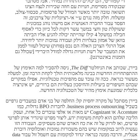
די קומודיטי, הם יכולים להתחרות במחיר. אבל מסתבר
שבנקודה מסויימת, חנויות עם חוזה שכירות לנצח הציגו
תשואה טובה יותר מאשר המודל של פרסומות, סבסוד-צולב,
ומשלוח. חלק מזה נגרם ע״י אי-רציונליות של צרכנים; זה
הפסד עבור החברה האנושית אם מישהו נוהג במכונית
ששוקלת טון וחצי במשך עשר דקות לכל כיוון כדי לאסוף
חבילה במשקל 4 קילו שהייתה יכולה להגיע אליו הביתה
בוואן של אמזון בעלויות דלק ועבודה נמוכות יותר ליחידה.
אבל הרגלי הצרכן האלה הם נכס (פוחת) שיכול לעזור לממן
את המעבר של רשת חנויות גדולה למודל היברידי [שכולל גם
הזמנות באינטרנט].
ביירן, שכותב את הניוזלטר
The Diff,
ניסה להסביר למה האימוץ של
ההתפתחויות החדשות בבינה מלאכותית הולך לקחת הרבה זמן. למעלה
מעשור כנראה. ככה זה עובד עם מהפיכות טכנולוגיות. אפילו במקרים
שבהם השיפורים ביעילות והחיסכון בעלויות הם ברורים, יש אינרציה
כלכלית שמונעת אימוץ מהיר של הטכנולוגיה החדשה.
ביירן מסתכל על מקרה יחסית קל: החלפה של בני אדם במעבדים גרפיים
בשביל business process outsourcing. לחברות BPO גדולות, כמו
Accenture או Cognizant יש מאות או אלפי עובדים כל אחת, ועסק
הליבה שלהם הוא לקחת משימות ידע, ליצור מפרט שיגדיר אותן לפרטי
פרטים, ואז לזרוק על זה את כח האדם שהם מעסיקים. העבודה הזו
נעשית לרוב במקומות שיש בהם משכורות נמוכות ואוכלוסיה דוברת
אנגלית, והרבה ממנה כנראה ינדוד למקומות עם חשמל זול עבור data