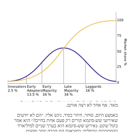
טאלב ישב דרוך בקצה הכסא שלו בשורה של שולחנות,
עיניים אדומות ורחבות. הוא היה על רצפת המסחר של בנק
ההשקעות הענק פירסט בוסטון בפארק אוויניו פלאזה,
מרחק יריקה מקתדרלת סיינט פת׳ריק במרכז מנהטן. מהומה
התחוללה סביבו. ספרות רצו מהר על מסך המחשב שלו
בצורה שהוא אף פעם לא ראה בעבר. זה היה 19 באוקטובר
1987. יום שני השחור.
שוק המניות קרס.
לא היה לו מושג למה. לאף אחד לא היה מושג. שווקים
השתוללו מסביב לעולם ללא סיבה נראית לעין. הסוחר בן
ה-27 נשאר מרוכז בפוזיציות שלו. הן לא היו במניות. הן היו
פקדונות דולריים מחוץ לארה״ב, ידועים בשם יורו-דולרים.
למעשה, אלו היו אופציות על היורו-דולר. במשך חודשים
הוא בנה פוזיציה ענקית במחירי רצפה על אופציות יורו-דולר
שירוויחו, באופן תיאורטי, מזינוק גדול של תנודתיות. המניות
נסקו במשך שנים. למרות כמה תנודות בשבועות הקודמים,
השוק השורי נראה בלתי ניתן לעצירה. מעטים ציפו שמשהו
ישתנו בקרוב - מה שהפך את ההימורים של טאלב לזולים
מאד. אף אחד לא רצה אותם.
באמצע היום, סוחר, חיוור כסיד, ניגש אליו. ״הם לא יודעים
שאירועי שש-סיגמא קורים רק פעם אחת בחיים?״ הוא אמר
בקול שקט. (אירוע שש-סיגמא הוא בערך שניים למיליארד
בהסתברות נורמלית; במציאות הם הרבה יותר נפוצים