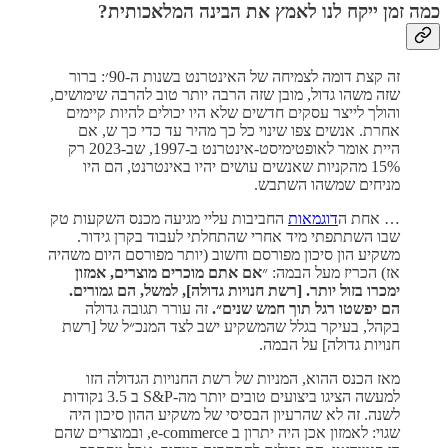
כמה זמן ייקח לנו לאמץ את הבינה המלאכותית?
זה קצת דומה לצמיחה של האינטרנט בשנות ה-90׳: ברור
שזה משהו גדול, מובן שזה הרבה יותר טוב להרבה שימושים,
והולך לייצר עסקים חדשים שלא היו יכולים להיות קיימים
אחרת. אנשים צפו שינוי כל כך מהיר עד כדי כך ש, אם
היית אומר לאופטימיסט-אינטרנט ב-1997, שב-2023 רק
15% מהקניות שאנשים עושים יהיו באינטרנט, הם היו
מניחים שמשהו השתבש.
… אחת ה
דוגמאות
החביבות עליי מגיעה מכנס השקעות טק
שבו השתתפתי מיד אחרי שהתחלתי לעבוד בקרן גידור.
משקיע הון סיכון מפורסם וחשוב (יותר מפורסם היום משהיה
אז) הכריז מעל הבמה: ״
אם אתם מוכרים מוצרים, אמזון
ימכרו בזול יותר. [רשת חנויות גדולה], למשל, הם גמורים.
הם יפשטו רגל תוך חמש שנים״.
זה עורר תגובה גדולה
בקהל, בעיקר בגלל שהמשקיע ישב לצד המנכ״ל של [רשת
חנויות גדולה] על הבמה.
מאז הכנס ההוא, המניות של רשת החנויות הגדולה הזו
למעשה הציגו ביצועים טובים יותר מה-S&P ב 3.5 נקודות
לשנה. זה לא שהרעיון הבסיסי של משקיע ההון סיכון היה
שגוי: לאמזון אכן היה יתרון ב e-commerce, ובמוצרים שהם