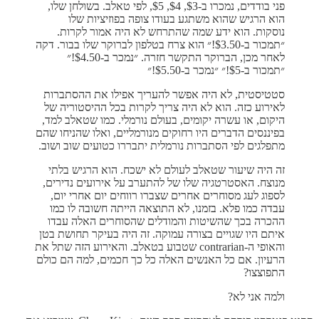
פני בודדים, נמכרו ב-$3, $4, $5, לפי טאלב. בשולחן שלו,
הוא הרגיש שהוא משתגע בעודו צופה בפוזיציות שלו
נוסקות. הוא ידע שמה שהתרחש לא היה אמור לקרות.
״תמכור ב-$3.50!״ הוא צרח בטלפון לברוקר שלו בבור. דקה
לאחר מכן, הברוקר התקשר חזרה. ״נמכר ב-$4.50!״
״תמכור ב-$5!״ ״נמכר ב-$5.50!״
סטטיסטית, לא היה אפשר להעריך אפילו את ההסתברות
לאירוע כזה. הוא לא היה צריך לקרות בכל ההיסטוריה של
היקום, או עשרה יקומים, בעולם נורמלי. כמו שטאלב למד,
בפיננסים הדברים היו רחוקים מנורמליים, ואלו שהניחו שהם
מתפלגים לפי הסתברות נורמלית יתבררו כטועים שוב ושוב.
זה היה שיעור שטאלב לעולם לא ישכח. הוא הרגיש בלתי
מנוצח. האסטרטגיה שלו של להתערב על אירועים נדירים,
לספוג לעג מסוחרים אחרים שצברו רווחים יום אחרי יום,
עבדה כמו פלא. בזמנו, לא התוצאה הייתה חשובה לו כמו
ההכרה בכך שהשיטות והמודלים שהסוחרים האלה עבדו
איתם היו שגויים בצורה עמוקה. זה היה בעיקר תחושת בטן
והאופי ה-contrarian שטבוע בטאלב. והאירוע הזה שתל את
הרעיון. אם כל האנשים האלה כל כך חכמים, למה הם כולם
התפוצצו?
ולמה אני לא?