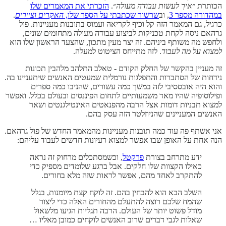
הכותרת ״
איך לעשות עבודה מעולה
״.
הזכרתי את המאמרים שלו
במהדורה מספר 3
, וב
שרשור שכתבתי על הספר שלו,
האקרים וציירים
.
כרגיל, גם המאמר הזה קל וכיף לקריאה ועמוס בתובנות מעניינות. פול
גרהאם ניסה לקחת טכניקות לביצוע עבודה מעולה מתחומים שונים,
ולחפש מה משותף ביניהם. זה יצר מעין מתכון, שהצעד הראשון שלו הוא
למצוא על מה לעבוד
. לזה מתייחס הציטוט למעלה.
זה מעניין בהקשר של החלק הקודם - טאלב התלהב מלהבין תכונות
נידחות של הסתברות והתפלגות נורמלית שמעטים האנשים שיתעניינו בה.
והוא היה אובססיבי לזה במשך כמה עשורים, שהניבו כמה ספרים
ופילוסופיה שהיו מאד משמעותיים לתחום הפיננסים ובעולם בכלל. ואפשר
למצוא תבניות דומות אצל הרבה מהפנאטים האינטילגנטים ושאר
האנשים המעניינים שהניוזלטר הזה עסק בהם.
אני אשתף פה עוד כמה תובנות מעניינות מהמאמר החדש של פול גרהאם.
הנה אחת על האופן שבו אפשר למצוא רעיונות חדשים לעבוד עליהם:
ידע מתרחב בצורת
פרקטל
, וכשמסתכלים מרחוק זה נראה
כאילו הקצוות שלו חלקים. אבל ברגע שלומדים מספיק כדי
להתקרב לאחד מהם, אפשר לראות שזה מלא בחורים.
השלב הבא הוא להבחין בהם. זה לוקח קצת מיומנות, בגלל
שהמח שלכם רוצה להתעלם מהחורים האלה כדי ליצור
מודל פשוט יותר של העולם. הרבה תגליות הגיעו מלשאול
שאלות לגבי דברים שרוב האנשים לוקחים כמובן מאליו …