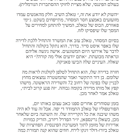
בעולם הפיננסי, שלא מציית לחוקי ההסתברות הנורמלית).
״
השוק לא יודע את זה,
״ טאלב השיב. חלק מהאנשים עמדו
מזועזעים באמצע חסר המסחר, מתייפחים בשקט. ג׳ימי
פאוורס, הבוס של טאלב, המשיך להתחנן למחירים על
המסך שלו שיפסיקו לזוז.
בסיום המסחר, טאלב עזב את המשרד והתחיל ללכת לדירה
שלו באפר איסט סייד. בדרך, הוא נתקל בקולגה והתחיל
לדבר על אירועי היום המשוגעים. אישה ניגשה אליהם
ונראתה מבועתת. ״אתם יודעים אולי מה קורה?״ היא
שאלה. העיניים שלה הביעו פאניקה.
חזרה בדירה שלו, הוא התחיל לטלפן לקולגות לראות מה
שלומם. בן דוד התקשר ואמר שהמשטרה נמצאים מחוץ
לבניין שלו בפינה של רחוב 72 והשדירה הראשונה. מישהו
קפץ אל מותו מדירה בקומה גבוהה. ״זה פגע קרוב לבית״,
טאלב אמר לאחר מכן.
בזמן שסוחרים אחרים ספגו כאב עצום באותו יום,
הפורטפוליו של טאלב התמודד די יפה. אבל זה עוד לא היה
משהו שיבנה את כל הקריירה שלו. זה השתנה ביום שלאחר
מכן, כשאלן גרינספאן, יו״ר הפדרל ריזרב, הזריק כמויות
אדירות של מזומן לתוך המערכת הפיננסית. הפוזיציות של
טאלב ביורו-דולר זינקו לירח. חוזים שהוא קנה תמורת כמה