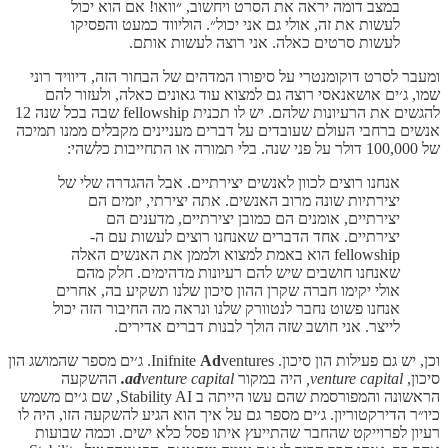
במצב דומה יראה את הסרט ויחשוב, ״וואו! אם הוא יכול
לעשות את זה, אולי גם אני יכול״. הוליווד כמעט והפסיקו
לעשות סרטים כאלה. אני רוצה לעשות אותם.
ומעבר לסרט דוקומנטרי על סיפורו המדהים של הבחור הזה, דיוויד רוני
שמו, ג׳ים אושאנאסי רוצה גם למצוא עוד גאונים כאלה, ולעזור להם
להגשים את הרעיונות שלהם. יש לו תכנית fellowship שבה בכל שנה 12
אנשים ברחבי העולם שעובדים על דברים מעניינים מקבלים ממנו תמיכה
של 100,000 דולר על פני שנה. בלי תמורה או התחייבות כלשהי:
אנחנו רוצים לכוון לאנשים יצירתיים. אבל ההגדרה שלי של
יצירתיות שונה מרוב האנשים. אתה יצירתי, יזמים הם
יצירתיים, אומנים הם כמובן יצירתיים, מדענים הם
יצירתיים. אחד הדברים שאנחנו רוצים לעשות עם ה-
fellowship הוא באמת למצוא ולממן את האנשים האלה
שאנחנו חושבים שיש להם רעיונות מדהימים. חלק מהם
אולי יקימו חברה שקרן ההון סיכון שלנו תשקיע בה, אחרים
אנחנו פשוט נחבר לנטוורק שלנו ונראה מה החיבור הזה יכול
לייצר. אני חושב שזה הולך לבנות דברים אדירים.
וכן, יש גם פעילות הון סיכון. Inifnite
Ad
ventures. ג׳ים מספר שהמושג הון
סיכון,
venture capital,
היה במקור
venture capital
ad
.
ההשקעה
הראשונה והמפורסמת שהם עשו הייתה ב Stability AI, שם ג׳ים משמש
כיו״ר הדירקטוריון. ג׳ים מספר גם על איך הוא הגיע להשקעה הזו, היה לו
רעיון לפרוייקט שהחבר שהתייעץ איתו פסל כלא ישים. וכמה שבועות