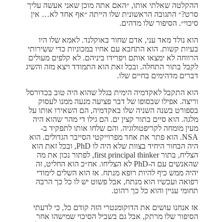
ההקלטה שאלתי אותו, ״האם אתה מוכן שאני אעשה עליך
סרט?״ התגובה הראשונית שלו הייתה ״אף אחד לא… אין
סיכוי״. הסיפור שלו מדהים.
הוא נולד מאד עני, אדם שחור באוקלנד. לאמא שלו היו
בעיות קשות. הוא התחבא עם אחיו במכוניות כדי ששירותי
הרווחה לא ימצאו אותם ויפרידו ביניהם. לא קלפים מעולים
לקבל בתור התחלה. ובכל זאת הוא התמודד ויצא מזה והשיג
דברים מדהימים בחיים שלו.
הוא התקבל לאקדמיה הימית בגלל שהוא היה טוב בכדורסל
וריצה. אפילו שבסופו של דבר פציעה מנעה ממנו לעסוק
בספורט בשנה השניה שלו באקדמיה, הם השאירו אותו על
מלגה. הוא סיים בתור קצין ים. הם גילו די מהר שהוא היה
מעין מומחה לקריפטולוגיה. והם שלחו אותו לתפקיד ב-
NSA. הוא פתר את אחד מפרוייקטי הסייבר הגדולים. הוא
היה הבחור היחיד בצוות שלא היה לו PhD, ובכל זאת הוא
הצליח, בתור first principal thinker, לפתור נכון את מה
שהאנשים עם ה-PhD לא הצליחו. אח״כ הוא החליט, זה
יהיה ממש כיף להיות רופא מנתח. אז הוא השלים לימודי
רפואה ועכשיו הוא מנתח, אבל פשוט יש לו כל כך הרבה
תחומי עניין והוא כל כך רהוט.
אז אנחנו עושים את הדוקומנטרי הזה קודם כל, כי לדעתי
הסיפור שלו מרתק, אבל גם בשביל הסיכוי שמישהו אחר