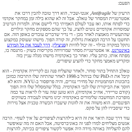
הפעם:
הרעיון של
Antifragile, אנטי-שביר
, הוא דרך טובה להבין דרכו את
אסטרטגיית המסחר של טאלב. אבל זה לא שהוא בילה זמן במחקר אקדמי
כדי לפתח אותו, ואז עבר לעולם האמיתי כדי ליישם אותו. ולמרות הנרטיב
שמוסדות אקדמיים נוטים להציג, על כך שהם מספקים מחקר וגילויים
שהתעשייה מאמצת לאחר מכן - די נדיר שדברים עובדים באופן הזה. אם
תחשבו על הרבה המצאות גדולות, זה קורה הפוך. מישהו שעוסק במקצוע
נתקל במקרה בגילוי - זה יכול להיות ה
פניצילין
,
דרך לעבד את כל המידע
באינטרנט
, או אסטרטגיית מסחר שמרוויחה מקריסות בשוק - מתנסה בו,
מפתח אותו, כותב עליו. ואחר כך באקדמיה מישהו מגלה עניין בזה
ומקדיש מאמצי מחקר כדי להציע שיפורים.
טאלב התחיל בתור סוחר, ולאחר שהצליח פנה גם לקריירה אקדמית - הוא
קיבל את ה-PhD שלו בניהול ב-1998 לאחר שהתיזה שלו התרכזה כמובן
בתכונות המתמטיות של מחירי נגזרים, והיה פרופסור ב-NYU. והוא לא
חוסך את הביקורת שלו לגבי האקדמיה. בגלל שהמסלול שלו היה הפוך
(קודם טריידר, אח״כ אקדמיה), הוא טוען שזה עזר לו לראות עד כמה
מופרכת המחשבה שלימודים באקדמיה יכינו מישהו לעבודה בשווקים
הפיננסיים. הוא משווה את זה לזונות שיעברו הכשרה טכנית אצל נזירות
כדי שיסבירו להן על סקס.
עוד דרך שבה תיאר את זה היא כ״
להרצות לציפורים על איך לעוף
״. הרבה
אנשים מצליחים למדו לפני זה באוניברסיטה, אבל האם זה מה שאיפשר
להם להצליח? באותה מידה היה אפשר לקשור ציפורים בכיתה, להרצות