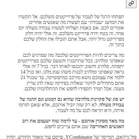
תפתחו הרגל של לעבוד על פרוייקטים משלכם. אל תקשרו
את המושג ״עבודה״ עם לעשות מה שאנשים אחרים
אומרים לכם. אם באמת תצליחו לעשות עבודה מעולה יום
אחד, זה בטח יהיה פרוייקט משלכם. זה אולי יהיה חלק
מפרוייקט גדול יותר, אבל אתם תובילו את החלק שלכם
בתוך זה.
מה צריכים להיות הפרוייקטים שלכם? מה שמרגיש לכם
שאפתני ומלהיב. ככל שתתבגרו והטעם שלכם בפרוייקטים
יתפתח,
מלהיב
ו
חשוב
יתכנסו לאותו דבר. בגיל 7 זה אולי
נראה שאפתני ומלהיב לבנות משהו ענק מלגו, ואז בגיל 14
ללמד את עצמכם נושא מורכב במתמטיקה, עד שבגיל 21
אתם מתחילים לחקור שאלות בפיזיקה שאין להן עדיין
מענה. אבל תמיד תקפידו לחפש את ההתלהבות שלכם.
יש סוג של סקרנות מלהיבה שהיא גם המנוע וגם ההגה של
עבודה מעולה
. לא רק שזה יוביל אותכם, אלא שאם תזרמו
איתה, היא תראה לכם על מה לעבוד.
מה מאד מסקרן אותכם - עד לרמה שזה ישעמם את רוב
האנשים האחרים?
שם אתם צריכים לחפש.
פול גרהאם, המייסד של YCombinator, פרסם עוד מאמר החודש, תחת