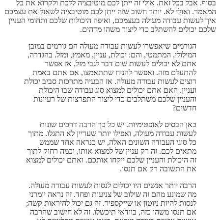
בסוף. אבל בכל זאת. אולי זה ייתן לכם מוטיבציה ללכת ולקרוא את כל
המאמר. ואולי לא. יותר חשוב שזה ייתן לכם מוטיבציה לשאול את עצמכם
איך לעשות עבודה מעולה בעצמכם, ואיפה היכולות שלכם ותחומי העניין
שלכם יכולים להשתלב כדי ליצור משהו מדהים.
הגורמים שיאפשרו לעשות עבודה מעולה הם גורמים במובן
המילולי, המתמטי, והם: יכולת, עניין, מאמץ, ומזל. בהגדרה,
אתם לא יכולים לעשות שום דבר לגבי מזל, אז אפשר
להתעלם מזה. ואפשר להניח שתתאמצו, אם אתם באמת
רוצים לעשות עבודה מעולה. אז הבעיה מתרכזת סביב יכולת
ועניין. האם אתם יכולים למצוא סוג עבודה שבו היכולת
והעניין שלכם משתלבים כדי ליצור התפרצות של רעיונות
חדשים?
כאן הבסיס לאופטימיות. יש כל כך הרבה דרכים שונות
לעשות עבודה מעולה, ואפילו יותר שעדיין לא התגלו. מתוך
כל סוגי העבודה השונים האלה, יש כנראה אחד שממש
מתאים לכם. זה רק עניין של למצוא אותו, וכמה רחוק לתוך
זה היכולת והעניין שלכם ייקחו אותכם. ואתם יכולים למצוא
את התשובה רק אם תנסו.
הרבה יותר אנשים היו יכולים לנסות לעשות עבודה מעולה.
מה שמונע מהם זה שילוב של צניעות ופחד. זה נראה יומרני
לנסות להיות ניוטון או שייקספיר. זה גם יכול להיראות קשה;
אם תנסו משהו כזה, בוודאי תיכשלו. זה לא חישוב שהרבה