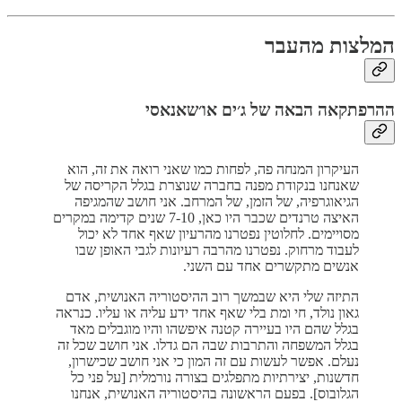
המלצות מהעבר
ההרפתקאה הבאה של ג׳ים או׳שאנאסי
העיקרון המנחה פה, לפחות כמו שאני רואה את זה, הוא
שאנחנו בנקודת מפנה בחברה שנוצרת בגלל הקריסה של
הגיאוגרפיה, של הזמן, של המרחב. אני חושב שהמגיפה
האיצה טרנדים שכבר היו כאן, 7-10 שנים קדימה במקרים
מסויימים. לחלוטין נפטרנו מהרעיון שאף אחד לא יכול
לעבוד מרחוק. נפטרנו מהרבה רעיונות לגבי האופן שבו
אנשים מתקשרים אחד עם השני.
התיזה שלי היא שבמשך רוב ההיסטוריה האנושית, אדם
גאון נולד, חי ומת בלי שאף אחד ידע עליה או עליו. כנראה
בגלל שהם היו בעיירה קטנה איפשהו והיו מוגבלים מאד
בגלל המשפחה והתרבות שבה הם גדלו. אני חושב שכל זה
נעלם. אפשר לעשות עם זה המון כי אני חושב שכישרון,
חדשנות, יצירתיות מתפלגים בצורה נורמלית [על פני כל
הגלובוס]. בפעם הראשונה בהיסטוריה האנושית, אנחנו