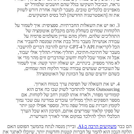
נראה, וכביכול השקיעו בגלל שהם חושבים שלמודל יש
מאפיינים כלכליים טובים. מעבר לגישה אחרת דורש לשווק
את זה [האסטרטגיה החדשה] לכל בסיס המשקיעים.
3. ואז יש את השאלות החברתיות. ספציפית: איך לשמור על
הלקוחות שמחים כשחלק מהם מקבלים אוטומציה של
התהליכים שלהם, וחלק מהם עדיין משלמים פרמיה על
עבודה אנושית? מעבר גדול בבת אחת שמנסה להעביר את
הכל לקריאות API ל GPT-4 יגרום להרבה דברים להישבר.
מעבר של חתיכה-חתיכה, תהליך-אחרי-תהליך אולי יעבוד,
אבל זה אומר שכל לקוח יחשוב שהדברים זזים מהר מדי או
לא מהר מספיק. בינתיים, יש שאלה יותר קשה: איך לשמור
על
העובדים
שעושים עבודה עבור הלקוח הזה שמחים,
כשהם יודעים שהם על הכוונת של האוטומציה?
4. יש את השאלה של תפיסת ערך בטווח הארוך.
Outsourcing אומר להתחבר לשוק שבו כח אדם הוא
קומודיטי מפוזר, ולארוז אותו למגוון רחב של לקוחות. אם
מספר הספקים הולך ממיליוני עובדים במדינה עם שכר נמוך
לקומץ חברות עם מודל שפה גדול, ומספר אפילו קטן יותר
של ספקי קלאוד שמריצים אותם, הסיכון הוא שכל הערך
הכלכלי הולך להילכד במקום אחר לאורך השרשרת.
הם כבר
משקיעים הרבה ב-AI
, וביירן מנסה לנתח בהמשך הפוסט האם
הלקח הנכון הוא להמר על חברות קטנות וחדשות יותר, שיוכלו לאתגר את