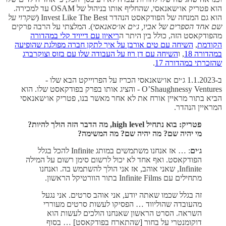
הוא פטריק או׳שאנאסי, שהחליף אותו בניהול של OSAM עד למכירה.
הוא גם המנחה של הפודקאסט הנהדר Invest Like The Best (
שקרוי על
שם אחד הספרים של אביו, ג׳ים או׳סאנאסי
). המלצתי על הרבה פרקים
מהפודקאסט הזה, כולל בין היתר ה
ריאיון עם דייויד קלי במהדורה
הקודמת
,
השיחה עם טים אורבן על איך לתקן חברה מפולגת שהופיעה
במהדורה 18
, ו
השיחה עם דן רוז על העבודה שלו עם בזוס וצוקרברג
שהזכרתי במהדורה 17
.
ב-1.1.2023 ג׳ים או׳שאנאסי הכריז על הפרוייקט הבא שלו -
O’Shaughnessy Ventures - והציג אותו בפרק בפודקאסט שלו. הוא
הביא בתור מראיין אורח את לא אחר מאשר בנו, פטריק או׳שאנאסי
המראיין הנהדר.
פטריק: בוא נתחיל high level, מה הדבר הזה הולך להיות?
מי יהיה שם? מה יהיה שם? מה המשימה?
ג׳ים
: … אז אנחנו משתמשים במותג Infinite להכל בגלל
הפודקאסט. ואף אחד לא יכול לרשום סימן רשום על המילה
Infinite, שאני אוהב, אז אני הולך להשתמש בה. ואנחנו
מתחילים עם Infinite Films בתור הוורטיקל הראשון.
זה בגלל שכמו שאתה יודע, אני אוהב סרטים. אני נגעל
מהעובדה שהוליווד … הפסיקו לעשות סרטים מעוררי
השראה. הסרט הראשון שאנחנו הולכים לעשות הוא
דוקומנטרי על בחור [שהתארח בפודקאסט] … בסוף