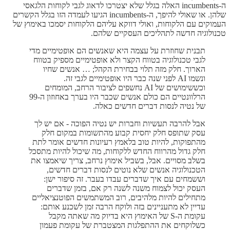
ה-incumbents האלה בגלל שלא יצטרכו לדאוג לגבי לקוחות הלגאסי
שלהן. או שאולי להיפך, ה-incumbents הגיעו לעמדה הזו בגלל הקשרים
העמוקים עם הלקוחות, ואולי דווקא עליהם הלקוחות יסמכו באימוץ של
טכנולוגיה חדשה לתהליכים העסקיים שלהם.
תבנית שחוזרת על עצמה היא שאנשים הם אופטימיים מדי
לגבי טכנולוגיה בטווח הקצר ולא אופטימיים מספיק בטווח
הארוך. חלק מזה תלוי בבחירת הקהל; … אנשים שחיו
ונשמו AI לפני שנה כבר היו אופטימיים לגבי זה.
וכששימושים של AI נחשפים לציבור הרחב, המומחים
הרלוונטיים הם כולם אנשים שכבר היו בערך באחוזון ה-99
של נטיה לנסות דברים חדשים כאלה.
אבל להרבה תעשיות וחברות יש נטיה הפוכה - אם יש לך
עסק שתופס חלק יחסית קבוע מהתשומות במקום חלק
מהתפוקות, להיות טוב בלאמץ רעיונות חדשים אומר לתת
חלק גדול מהרווח החדש ללקוחות, מה שיכול להיות מתסכל
בשלב מסויים. אבל, בשביל אימוץ נרחב, צריך שיאמצו את
הטכנולוגיה אנשים שלא נוטים לנסות דברים חדשים,
וששמחים עם איך שדברים עבדו בעבר. זה סיפור ישן:
העסק יכול לצמוח משנה לשנה רק אם, בזמן שדברים
מתחילים להיות מלהיבים, רוב המשתמשים הפוטנציאליים
עדיין לא מתעניינים בזה ולוקח הרבה זמן לשכנע אותם:
עקומת ה-S של האימוץ היא בדיוק מה שאתה מקבל
כשלוקחים את ההתפלגות המצטברת של עקומת פעמון