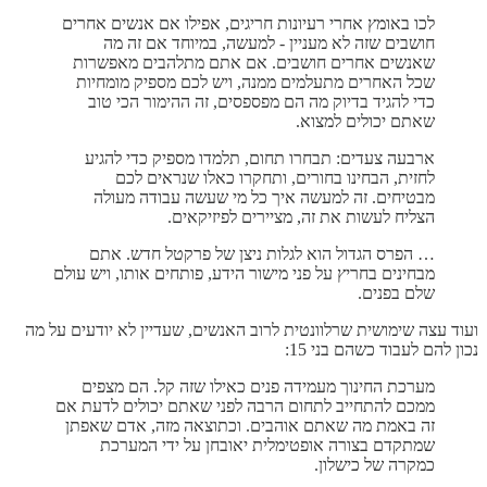
לכו באומץ אחרי רעיונות חריגים, אפילו אם אנשים אחרים
חושבים שזה לא מעניין - למעשה, במיוחד אם זה מה
שאנשים אחרים חושבים. אם אתם מתלהבים מאפשרות
שכל האחרים מתעלמים ממנה, ויש לכם מספיק מומחיות
כדי להגיד בדיוק מה הם מפספסים, זה ההימור הכי טוב
שאתם יכולים למצוא.
ארבעה צעדים: תבחרו תחום, תלמדו מספיק כדי להגיע
לחזית, הבחינו בחורים, ותחקרו כאלו שנראים לכם
מבטיחים. זה למעשה איך כל מי שעשה עבודה מעולה
הצליח לעשות את זה, מציירים לפיזיקאים.
… הפרס הגדול הוא לגלות ניצן של פרקטל חדש. אתם
מבחינים בחריץ על פני מישור הידע, פותחים אותו, ויש עולם
שלם בפנים.
ועוד עצה שימושית שרלוונטית לרוב האנשים, שעדיין לא יודעים על מה
נכון להם לעבוד כשהם בני 15:
מערכת החינוך מעמידה פנים כאילו שזה קל. הם מצפים
ממכם להתחייב לתחום הרבה לפני שאתם יכולים לדעת אם
זה באמת מה שאתם אוהבים. וכתוצאה מזה, אדם שאפתן
שמתקדם בצורה אופטימלית יאובחן על ידי המערכת
כמקרה של כישלון.