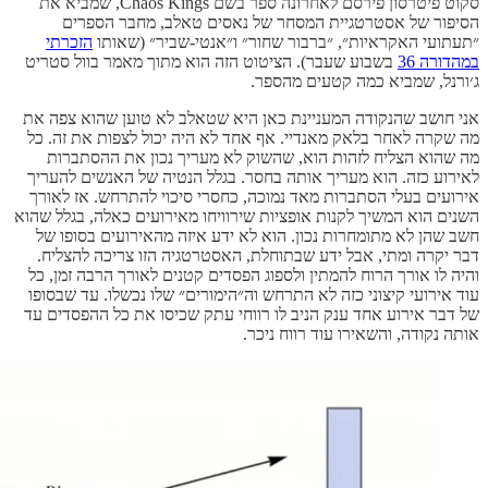
סקוט פיטרסון פירסם לאחרונה ספר בשם Chaos Kings, שמביא את
הסיפור של אסטרטגיית המסחר של נאסים טאלב, מחבר הספרים
״תעתועי האקראיות״, ״ברבור שחור״ ו״אנטי-שביר״ (שאותו
הזכרתי
במהדורה 36
בשבוע שעבר). הציטוט הזה הוא מתוך מאמר בוול סטריט
ג׳ורנל, שמביא כמה קטעים מהספר.
אני חושב שהנקודה המעניינת כאן היא שטאלב לא טוען שהוא צפה את
מה שקרה לאחר בלאק מאנדיי. אף אחד לא היה יכול לצפות את זה. כל
מה שהוא הצליח לזהות הוא, שהשוק לא מעריך נכון את ההסתברות
לאירוע כזה. הוא מעריך אותה בחסר. בגלל הנטיה של האנשים להעריך
אירועים בעלי הסתברות מאד נמוכה, כחסרי סיכוי להתרחש. אז לאורך
השנים הוא המשיך לקנות אופציות שירוויחו מאירועים כאלה, בגלל שהוא
חשב שהן לא מתומחרות נכון. הוא לא ידע איזה מהאירועים בסופו של
דבר יקרה ומתי, אבל ידע שבתוחלת, האסטרטגיה הזו צריכה להצליח.
והיה לו אורך הרוח להמתין ולספוג הפסדים קטנים לאורך הרבה זמן, כל
עוד אירועי קיצוני כזה לא התרחש וה״הימורים״ שלו נכשלו. עד שבסופו
של דבר אירוע אחד ענק הניב לו רווחי עתק שכיסו את כל ההפסדים עד
אותה נקודה, והשאירו עוד רווח ניכר.