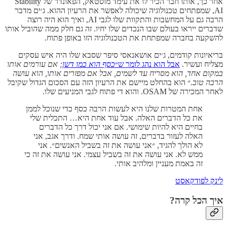
אחר כך, אותו חבר הכיר לו את עימד מוסטאק, הפאונדר של Stability
AI, שמפתחים טכנולוגיה שיכולה לאפשר את הרעיון ההוא. ג׳ים מדבר
הרבה גם על המחשבות והתקוות שלו לגבי AI, ואיך הוא היה רוצה
שדברים ייראו בעולם שבו הנכדים שלו יחיו. זה גם חלק ממה שהוביל אותו
להשקעה בחברה שמפתחת את הטכנולוגיה הזו באופן פתוח.
בריאיונות קודמים, ג׳ים אושאנאסי סיפר שסבא שלו היה איש עסקים
מצליח ועשיר.
אבל הוא נהג לומר ש״
כסף הוא כמו דשן
; אם עורמים אותו
במקום אחד, הוא מסריח עד לשמים, אבל אם מפזרים אותו, הוא עושה
הרבה טוב.
״ הוא בהחלט מיישם את הרעיון הזה עם הסכום הגדול שקיבל
לאחר המכירה של OSAM. והוא די פתוח לגבי המניעים שלו.
אחת המטרות שלנו היא לעשות הרבה כסף כדי שנוכל לממן
את כל הדברים האלה. אבל עוד אחת היא… התכלית שלי
בחיים היא להיות שימושי. אם אני יכול דרך כל הדברים
האלה לעזור בדברים, זה עושה אותי שמח. ודרך אגב, אני
לא הולך להגיד, ״אני עושה את זה בשביל האנשים״. אני
ממש לא. אני עושה את זה בשביל עצמי. אני עושה את זה כי
זה באמת מעניין ומלהיב אותי.
לינק לפודקאסט
איך הכל קרה?