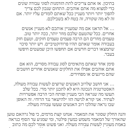
בתיכון. אז אתם צריכים לתת הזדמנות לסוגי עבודה שונים
כדי למצוא מה אתם אוהבים. התחום שנכון לכם צריך
להפוך יותר ויותר מעניין ככל שאתם לומדים עליו יותר. אם
זה לא מה שקורה, זה בטח לא בשבילכם.
… אל תדאגו אם מה שמעניין אותכם לא מעניין אנשים
אחרים. ככל שהטעם שלכם מוזר יותר, ככה יותר טוב.
טעמים מוזרים הם הרבה פעמים טעמים חזקים, וטעם חזק
בעבודה אומר שאתם תהיו פרודוקטיביים. ויש יותר סיכוי
שתמצאו דברים חדשים אם תחפשו היכן שמעטים חיפשו
בעבר.
סימן אחד שאתם מתאימים לסוג עבודה מסויים, הוא אם
אתם אוהבים אפילו את החלקים שאנשים אחרים חושבים
שהם מייגעים או מפחידים.
… אני חושב שלרוב האנשים שרוצים לעשות עבודה מעולה,
האסטרטגיה הנכונה היא לא לתכנן יותר מדי. בכל שלב
תעשו מה שנראה הכי מעניין ופותח הכי הרבה אפשרויות
לעתיד. אני קורא לגישה הזו ״להישאר נגד הרוח״. זה האופן
שבו נראה שהלכו רוב האנשים שעשו עבודה מעולה.
והנה החלק שסוגר את המאמר. אנחנו קצת מרמים, כי פול גרהאם טוען
שהאורך של המאמר משמש כמעין פילטר, ומי שמגיע עד הסוף כנראה
באמת מעוניין לעשות עבודה מעולה. ואני פשוט אומר לכם מה כתוב