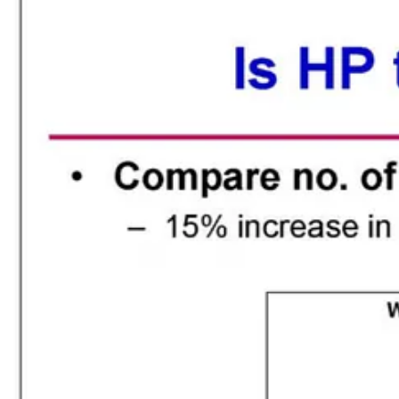
ים הורה למשרד המשפטים האמריקאי להוריד את המסמכים האלה
יש את התחרות, האתגרים והקשיים שהם מתמודדים איתם. אבל כלפי פנים,
ימי גדול בגוגל מפני אובדן נתח שוק.
קספלורר) תהיה אגרסיבית יותר, אם אם יאהו (מנוע החיפוש הגדול
 ברירת-מחדל, וקידום דפדפנים שאינם אינטרנט אקספלורר. המסקנה היא