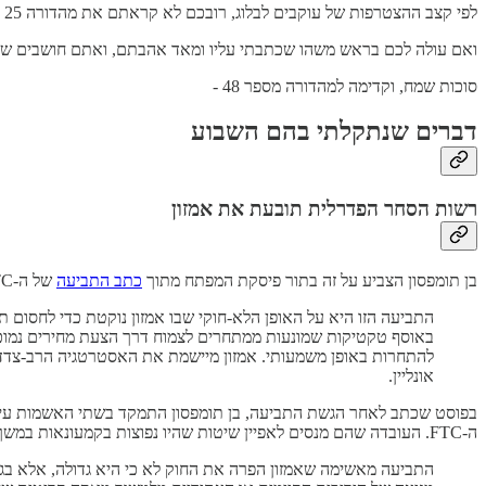
לפי קצב ההצטרפות של עוקבים לבלוג, רובכם לא קראתם את מהדורה 25 (כנראה כי לא שמעתם אז עדיין על
ואם עולה לכם בראש משהו שכתבתי עליו ומאד אהבתם, ואתם חושבים שאני
סוכות שמח, וקדימה למהדורה מספר 48 -
דברים שנתקלתי בהם השבוע
רשות הסחר הפדרלית תובעת את אמזון
בן תומפסון הצביע על זה בתור פיסקת המפתח מתוך
כתב התביעה
של ה-FTC נגד אמזון:
התביעה הזו היא על האופן הלא-חוקי שבו אמזון נוקטת כדי לחסום
באוסף טקטיקות שמונעות ממתחרים לצמוח דרך הצעת מחירים נמוכי
להתחרות באופן משמעותי. אמזון מיישמת את האסטרטגיה הרב-צדדית הז
אונליין.
בפוסט שכתב לאחר הגשת התביעה, בן תומפסון התמקד בשתי האשמות עיקריות;
ה-FTC. העובדה שהם מנסים לאפיין שיטות שהיו נפוצות בקמעונאות במשך עשורים בתור מזימה מרושעת, גרמה לו לפקפק בפסקה הזו מתוך ה
התביעה מאשימה שאמזון הפרה את החוק לא כי היא גדולה, אלא בגלל