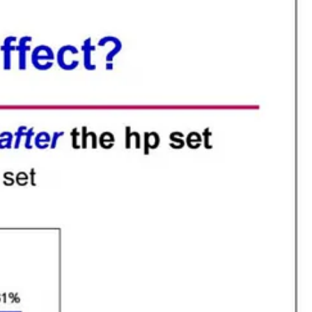
המצגת שביירן הובארט התייחס אליה היא אחד מהמסמכים הפנימיים שדלפ
מהאינטרנט, אבל
אפשר עדיין למצוא אותם באתר של העיתון
The Verge
.
והציטוט של פיטר ת׳יל הוא רלוונטי כאן, כי כמובן אם גוגל מאמינים שיש
השיח אמור לשקף יותר טוב את מה שהם באמת מאמינים בו. ומה שמעניין הוא
המצגת מ-2007 העלתה חששות מפני אובדן גדול של תעבורת החי
המתחרה) תשיק דפדפן משלה.
גירסה אחרת של המצגת
נכנסה לעומק של תג