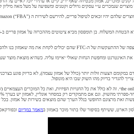
ונים ומוכרים, אמזון מבטיחה שאף יריב קיים או עתידי יוכל לאיים על הדו
מוצרים שנמכרים ע״י עסקים גדולים וקטנים ומשפיעה על מעל מאה מיליון קו
אמזון בנו ולהפיץ את זה לכל מי שרוצה בכך״.
את האינטרנט ומחפשת הנחות שאולי יאיימו עליה. כשהיא מוצאת מוצר שנמכ
ם במקומם הצעות זולות יותר (כולל של אמזון עצמה), לא בדיוק פוגע בצרכני
ריך להגדיר בדיוק מהו השוק שבו היא מונופול.
ות זאת מרצונם החופשי בגלל הערך שהם מוצאים בשירות של אמזון. בכל ז
סון הארט, ששיתף בסיפור שלו בתור מוכר באמזון ב
מאמר במדיום
ובפודקאס