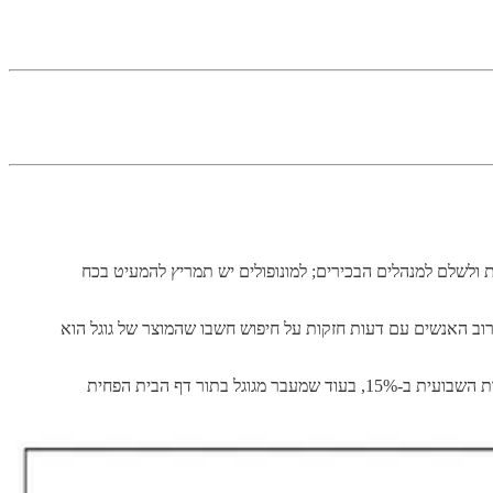
ות ולשלם למנהלים הבכירים; למונופולים יש תמריץ להמעיט בכח
צאה של זה היא שקל להתבלבל בפוזיציה התחרותית של חברה, מתבוננים מבפנים ובמחוץ יכולים לפתח השקפות מאד שונות. למשל, ב-2007 רוב האנשים עם דעות חזקות על חיפוש חשבו שהמוצר של גוגל הוא
מציינת שנתח השוק רגיש מאד לבחירת דף הבית של המשתמשים: העברת דף הבית לגוגל מגדילה את כמות השאילתות השבועית ב-15%, בעוד שמעבר מגוגל בתור דף הבית הפחית