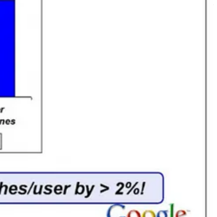
שאפילו כשגוגל שלטו בתחום הליבה שלהם, הם לא שלטו בדרך שבה אנשים 
האמירה ש״
התחרות היא במרחק של קליק אחד
״ לא נועדה רק להדוף את ה
היתרונות התחרותיים.
חששות דומים היו בתקופת המעבר למובייל.
91% ממשתמשי הבלאקברי השתמשו בגוגל, למרות שהטלפונים הגיעו עם בינג בתור ברירת מחדל
אגרסיביים
הם צריכים להיות בדחיפת החיפוש לתוך עסקות האנדרואיד עם