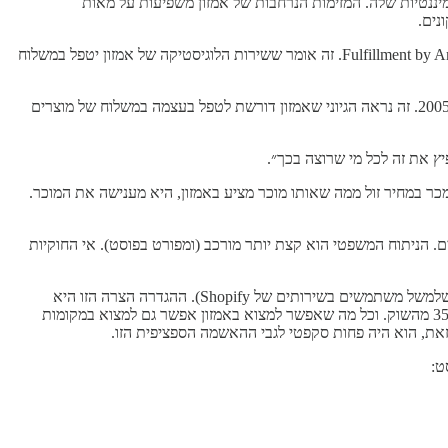
מיננטיות שלה. המזימות הנרחבות של אמזון משפיעות על מאות
נים.
האשמה אחת, שנראית מגוחכת, היא שאמזון מחייבת מוכרים, שרוצים שהמוצרים שלהם יהיו זכאים לטיפול פריים, להירשם לשירות ה Fulfillment by Amazon (“FBA”). זה אומר ששירות הלוגיסטיקה של אמזון יטפל במשלוח
הצעת הערך של אמזון פריים - שאיתה השירות הזה הושק לפני 18 שנה - הוא הבטחת המשלוח. בן תומפסון מביא ציטוטים מההכרזה על אמזון פריים ב-2005. זה נראה הגיוני שאמזון דורשת לטפל בעצמה במשלוח של מוצרים
ר במחיר זול ממה שאותו מוכר מציע באמזון, היא מענישה את המוכר.
ם. הניתוח המשפטי הוא קצת יותר מורכב (ומפורט בפוסט). אי החוקיות
ה-FTC הגדירה את השוק, בצורה מאד נוחה, בתור ״the online superstore market״. זה לא כולל את כל החנויות הפיזיות, ואת כל המוכרים העצמאיים (שלמשל משתמשים בשירותים של Shopify). ההגדרה הצרה הזו היא
קריטית. כי אם מסתכלים על כל תחום המסחר הקמעונאי, לאמזון יש אחוז חד-ספרתי מהשוק. וגם אם מתמקדים רק במסחר אונליין, לאמזון יש בערך 35% מהשוק. וכל מה שאפשר למצוא באמזון אפשר גם למצוא במקומות
את, הוא היה פחות סקפטי לגבי ההאשמה הספציפית הזו.
ט: