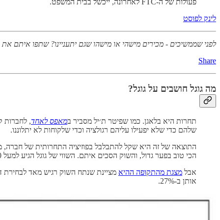
פעולות של ה-FTC לאחרונה, ייכשל בבית המשפט.
לינק לפוסט
לפני שממשיכים - מכירים מישהי או מישהו שגם יתעניינו? שתפו איתם את
Share
מה גוגל חושבים על גוגל?
תחרות היא בלאגן. כמו שפיטר ת׳יל מסביר ב
מאפס לאחד
, לחברות ק
שלהם כדי שלא יפעילו עליהם רגולציה וכדי שלקוחות לא יתלוננו.
הכי טוב בפער גדול, והשוק הסכים איתם. השווי של גוגל הגיע למעל 150 מיליארד דולר, בהשוואה ליאהו עם חמישית מזה.
אבל
מצגת מהתקופה ההיא
אותן ב-27%.