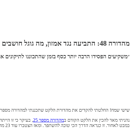
מהדורה 48: התביעה נגד אמזון, מה גוגל חושבים על גוגל, כסף מטומטם, הפחד מהקריסה, לו״ז של יוצר ולו״ז של מנהל
״משקיעים הפסידו הרבה יותר כסף בזמן שהתכוננו לתיקונים א
שישי שמח! החלטתי להקדים את מהדורת הלקט שתכננתי למהדורה מספר חמי
נהניתי מאד להכין את הלקט הקודם ב
מהדורה מספר 25
במבט לאחור. ז
ו כנראה הדרך הכי טובה להשתפר.
ומאז הצטברו עוד 23 מהדורות, עם 5 מודולים בכל אחת.