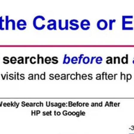
ו במהלך משפט ההגבלים העסקיים שמתנהל עתה כנגד גוגל. השופט בינתי
 להם מונופול ביד, הדבר הנכון לעשות הוא להפחית מערכו כלפי חוץ, ולהדג
 שביירן מצביע על כמה נקודות לאורך העשורים האחרונים, בהם היה חשש פנ
פוש, במקרה שמיקרוסופט (ששלטה אז בשני שליש משוק הדפדפנים עם אינטרנט א
ובות אפשריות, כולל תשלום לספקיות אינטרנט כדי לקבל מעמד של דף בית