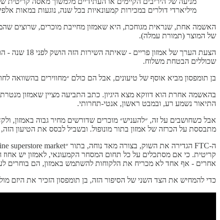
מניעה של היריבים הקיימים או העתידיים מלמשוך מאסה קריטית של ק
מיליארדי דולרים במכירות קמעונאיות בכל שנה, נוגעות במאות אלפי 
של המוצר (תמורת עמלה).
שכוללים הבטחת משלוח.
בן תומפסון מביא אוסף של טיעונים, אבל הם כולם ״מחווירים בהשוואה לחוצפה של ההתעקשות של ה-FTC שהם יכולים לקחת את מה ש
בהאשמה אחרת הוא דווקא מצא היגיון. כתב התביעה מציין שאמזון מנטרת 
התיאור נשמע רע, ובמבט ראשון, אנטי-תחרותי.
אבל כשחושבים על זה, ״להעניש״ מוכרים שדורשים מחיר גבוה באמזון, ולקד
מתבססת על הכרזה של אמזון בתור מונופול. ובשביל לבסס את הטיעון הזה, צ
אחרים - אף אחד לא מכריח את הלקוחות להשתמש באמזון, הם בוחרים לעש
כדי להמחיש את הצד השני של הסיפור הזה, בן תומפסון הזכיר את היזם מול