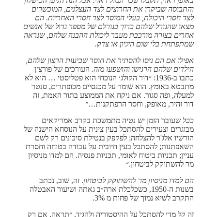
באופן ראוי, תקבלו שכר וגמול ראוי. אבל הנה הגיעו הכישלון
והתבוסה שביקרו את החרוצים לצד העצלנים, המוכשרים
לצד חסרי היכולת, בעלי המוסר לצד חסרי האחריות. הם
מצאו שהגורל שלהם כרוך בגורלם של מספר גדול של אנשים
אחרים בצורה מורכבת מעבר ליכולת ההבנה שלהם, שנראה
שמתפתחת בלי שום היגיון או צדק.
אפילו אם הם ניסו להסתיר את חוסר שביעות הרצון שלהם,
הילדים שלהם הרגישו והושפעו מזה.
העורכים של פורצ׳ן
כתבו ב-1936: ״דור הקולג׳ הנוכחי הוא פטליסטי … הוא לא
מתבטא באומץ. הוא שומר על מכנסיים מכופתרים, סנטר
למעלה, ופה סגור. אם ניקח את הממוצע בתור האמת, זה
דור זהיר, מאופק, וחסר הרפתקנות…״
ככל
שעובר הזמן יש נטיה מתמשכת בקרב אמריקאים
מבוגרים וצעירים להסתכל בעין צינית על הנוסחא הישנה של
הורשיו אלג'ר להצלחה; לפקפק בנטילת סיכונים רק לשם
השאפתנות; להסתכל בעין חיובית על עבודה בטוחה וחסרת
עניין; תכניות ביטוח לאומי, תכניות פנסיה. הם למדו מניסיון
מר להשתוקק לביטחון.״
הם למדו מניסיון מר להשתוקק לביטחון
. זה, שוב, נכתב
בשנות ה-1950, כשכלכלת ארה״ב גאתה ושיעור האבטלה
התקרב לשיא נמוך של פחות מ 3%.
זה קל מדי להסתכל על ההיסטוריה ולהגיד, ״תראה, אם רק