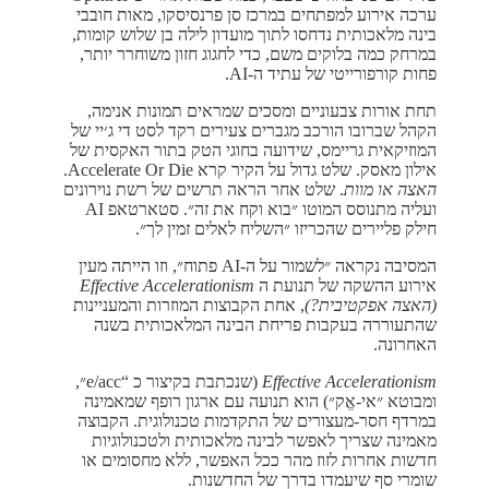
ערכה אירוע למפתחים במרכז סן פרנסיסקו, מאות חובבי
בינה מלאכותית נדחסו לתוך מועדון לילה בן שלוש קומות,
במרחק כמה בלוקים משם, כדי לחגוג חזון משוחרר יותר,
פחות קורפורייטי של עתיד ה-AI.
תחת אורות צבעוניים ומסכים שמראים תמונות אנימה,
הקהל שברובו הורכב מגברים צעירים רקד לסט די ג׳יי של
המוזיקאית גריימס, שידועה בחוגי הטק בתור האקסית של
אילון מאסק. שלט גדול על הקיר קרא Accelerate Or Die.
האצה או מוות
. שלט אחר הראה תרשים של רשת נוירונים
ועליה מתנוסס המוטו ״בוא וקח את זה״. סטארטאפ AI
חילק פליירים שהכריזו ״השליח לאלים זמין לך״.
המסיבה נקראה ״לשמור על ה-AI פתוח״, וזו הייתה מעין
אירוע ההשקה של תנועת ה
Effective Accelerationism
(האצה אפקטיבית?)
, אחת הקבוצות המוזרות והמעניינות
שהתעוררה בעקבות פריחת הבינה המלאכותית בשנה
האחרונה.
Effective Accelerationism
(שנכתבת בקיצור כ “e/acc״,
ומבוטא ״אי-אֱק״) הוא תנועה עם ארגון רופף שמאמינה
במרדף חסר-מעצורים של התקדמות טכנולוגית. הקבוצה
מאמינה שצריך לאפשר לבינה מלאכותית ולטכנולוגיות
חדשות אחרות לזוז מהר ככל האפשר, ללא מחסומים או
שומרי סף שיעמדו בדרך של החדשנות.