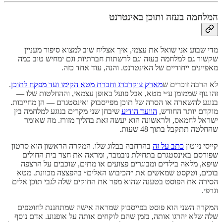
המלחמה בעזה ותוכן באינטרנט
מדי שבוע אני שואל את עצמי, איך אצליח שוב למצוא סיפור מעניין
שקשור גם למלחמה בעזה וגם לרשתות חברתיות וגם ימחיש טוב כמה
מאפיינים ייחודיים של האינטרנט. והנה, עוד אחד כזה.
לא הרבה זוכרים ש
מארק צוקרברג וחברת מטא הקימו ועד מפקח לתוכן
.
זהו גוף שממומן ע״י מטא, אבל פועל באופן עצמאי, וההחלטות שלו —
בנוגע להשארה או הסרה של תוכן מפייסבוק ואינסטגרם — הן מחייבות.
מוקדם יותר החודש,
הוועד הודיע
שיבחן שני מקרים בנוגע למלחמה בין
ישראל לחמאס, ולראשונה הוא יעשה זאת בהליך מזורז. מה שאומר
שהחלטה תתקבל בתוך 48 שעות.
קייסי ניוטון
כתב על זה
בהרחבה בבלוג שלו. המקרה הראשון הוא סרטון
שפורסם באינסטגרם בתחילת נובמבר, ומראה את חצר בית החולים
שיפא, מלאה בילדים ומבוגרים פצועים או מתים, שוכבים על הרצפה
בוכים, וטקסט שמאשים את ״הכיבוש האלים״ בהפצצה מכוונת. מטא
הסירה את הפוסט בטענה שהוא מפר את החוקים שלה לגבי תוכן אלים
וגרפי.
המקרה השני הוא פוסט בפייסבוק שמראה אישה שמתחננת לחוטפים
שלה שלא יהרגו אותה, בזמן שהם לוקחים אותה על אופנוע. אדם נוסף