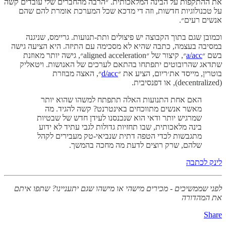
את ההתקפות על הבינה המלאכותית. ״הרבה מהחברים שלי עובדים קשה
על טכנולוגיות חדשות, וזה די מדכא שכל המערכת אומרת להם שהם
אנשים רעים״.
וכמובן שגם בתוך הקבוצה יש פיצולים ותת-תנועות. גריימס, שניגנה
במסיבה בעצמה, כתבה שהיא לא מסכימה עם התיזה. היא הציעה גישה
בשם ״
a/acc
״, קיצור של ״aligned acceleration״, גישה יותר מאוזנת
שתדאג שהרובוטים יתפתחו בהתאם לערכים של האנושות. ויטאליק
בוטרין, מייסד את׳ריום, הציע את ״
d/acc
״, האצה מבוזרת
(decentralized), או דפנסיבית.
האם אחת התנועות האלה תתפתח למשהו שהוא יותר
מאשר אנשים מתווכחים באינטרנט? קשה להגיד. מה
שמרגיש יותר ודאי הוא שנכנסנו לעידן חדש של שבטיות
בינה מלאכותית, שבו תחזיות גדולות לגבי עתיד לא ידוע
מתגבשות לכדי הטפה דתית שנביאי-טק מעבירים לקהל
שלהם, שרק רוצים לדעת מה מחכה בהמשך.
לינק לכתבה
לפני שממשיכים - מכירים מישהי או מישהו שגם יתעניינו? שתפו איתם
את המהדורה
Share