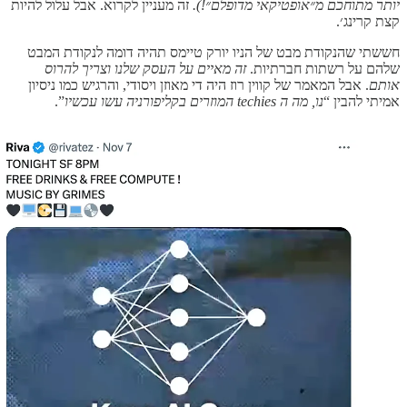
יותר מתוחכם מ״אופטיקאי מדופלם״!).
זה מעניין לקרוא. אבל עלול להיות
קצת קרינג׳.
חששתי שהנקודת מבט של הניו יורק טיימס תהיה דומה לנקודת המבט
שלהם על רשתות חברתיות.
זה מאיים על העסק שלנו וצריך להרוס
אותם
. אבל המאמר של קווין רוז היה די מאוזן ויסודי, והרגיש כמו ניסיון
אמיתי להבין “
נו, מה ה techies המוזרים בקליפורניה עשו עכשיו
”.