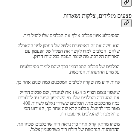
פצעים מגלידים, צלקות נשארות
הפסיכולוג איוון פבלוב אילף את הכלבים שלו להזיל ריר.
הוא עשה את זה באמצעות צלצול של פעמון לפני ההאכלה
שלהם. הכלבים למדו לקשר את הצליל של הפעמון עם
הארוחה הקרבה, מה שיצר תגובה בבלוטות הרוק.
הכלבים של פבלוב התפרסמו בכך שהם לימדו פסיכולוגים
על מדע ההתנהגות הנרכשת.
פחות ידוע מה שקרה לכלבים המסכנים כמה שנים אחר כך.
שיטפון עצום הציף ב-1924 את לנינגרד, שם פבלוב החזיק
את המעבדה והכלבים שלו. מי השיטפון הגיעו עד לכלובים.
כמה מהכלבים מתו. הכלבים ששרדו נאלצו לשחות 400
מטר כדי להינצל. פבלוב קרא לזה אחר כך, האירוע הכי
טראומטתי שהכלבים אי פעם חוו.
משהו מרתק קרא אחר כך: נראה היה שהכלבים שכחו את
ההתנהגות הנרכשת של הזלת ריר כשהפעמון צלצל.