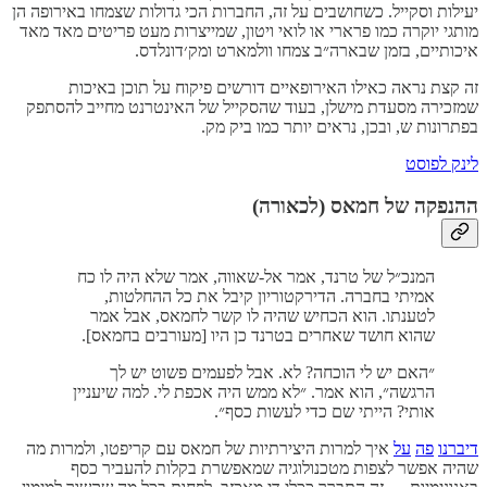
יעילות וסקייל. כשחושבים על זה, החברות הכי גדולות שצמחו באירופה הן
מותגי יוקרה כמו פרארי או לואי ויטון, שמייצרות מעט פריטים מאד מאד
איכותיים, בזמן שבארה״ב צמחו וולמארט ומק׳דונלדס.
זה קצת נראה כאילו האירופאיים דורשים פיקוח על תוכן באיכות
שמזכירה מסעדת מישלן, בעוד שהסקייל של האינטרנט מחייב להסתפק
בפתרונות ש, ובכן, נראים יותר כמו ביק מק.
לינק לפוסט
ההנפקה של חמאס (לכאורה)
המנכ״ל של טרנד, אמר אל-שאווה, אמר שלא היה לו כח
אמיתי בחברה. הדירקטוריון קיבל את כל ההחלטות,
לטענתו. הוא הכחיש שהיה לו קשר לחמאס, אבל אמר
שהוא חושד שאחרים בטרנד כן היו [מעורבים בחמאס].
״האם יש לי הוכחה? לא. אבל לפעמים פשוט יש לך
הרגשה״, הוא אמר. ״לא ממש היה אכפת לי. למה שיעניין
אותי? הייתי שם כדי לעשות כסף״.
דיברנו
פה
על
איך למרות היצירתיות של חמאס עם קריפטו, ולמרות מה
שהיה אפשר לצפות מטכנולוגיה שמאפשרת בקלות להעביר כסף