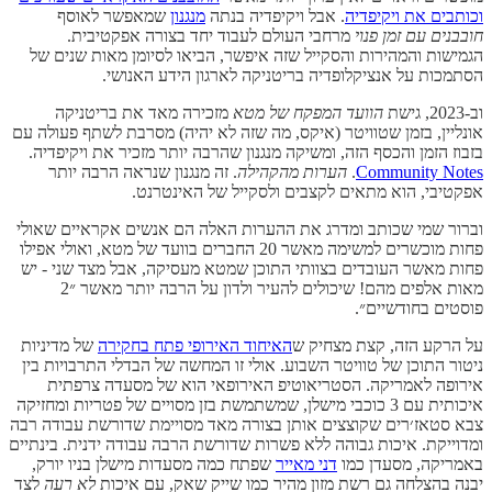
וכותבים את ויקיפדיה
. אבל ויקיפדיה בנתה
מנגנון
שמאפשר לאוסף
חובבנים עם זמן פנוי
מרחבי העולם לעבוד יחד בצורה אפקטיבית.
הגמישות והמהירות והסקייל שזה איפשר, הביאו לסיומן מאות שנים של
הסתמכות על אנציקלופדיה בריטניקה לארגון הידע האנושי.
וב-2023, גישת
הוועד המפקח של מטא
מזכירה מאד את בריטניקה
אונליין, בזמן שטוויטר (איקס, מה שזה לא יהיה) מסרבת לשתף פעולה עם
בזבוז הזמן והכסף הזה, ומשיקה מנגנון שהרבה יותר מזכיר את ויקיפדיה.
Community Notes
.
הערות מהקהילה
. זה מנגנון שנראה הרבה יותר
אפקטיבי, הוא מתאים לקצבים ולסקייל של האינטרנט.
וברור שמי שכותב ומדרג את ההערות האלה הם אנשים אקראיים שאולי
פחות מוכשרים למשימה מאשר 20 החברים בוועד של מטא, ואולי אפילו
פחות מאשר העובדים בצוותי התוכן שמטא מעסיקה, אבל מצד שני - יש
מאות אלפים מהם! שיכולים להעיר ולדון על הרבה יותר מאשר ״2
פוסטים בחודשיים״.
על הרקע הזה, קצת מצחיק ש
האיחוד האירופי פתח בחקירה
של מדיניות
ניטור התוכן של טוויטר השבוע. אולי זו המחשה של הבדלי התרבויות בין
אירופה לאמריקה. הסטריאוטיפ האירופאי הוא של מסעדה צרפתית
איכותית עם 3 כוכבי מישלן, שמשתמשת בזן מסויים של פטריות ומחזיקה
צבא סטאז׳רים שקוצצים אותן בצורה מאד מסויימת שדורשת עבודה רבה
ומדוייקת. איכות גבוהה ללא פשרות שדורשת הרבה עבודה ידנית. בינתיים
באמריקה, מסעדן כמו
דני מאייר
שפתח כמה מסעדות מישלן בניו יורק,
יבנה בהצלחה גם רשת מזון מהיר כמו שייק שאק, עם איכות
לא רעה
לצד