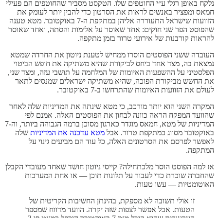
נלקח באופן רגלי ע״י החוטפים שלו. הטקסט מסביר שהחוטפים הם פעילי
חמאס ומפציר באנשים לראות את הסרטון כדי להבין יותר לעומק את
הזוועות שישראל התעוררה אליהן במתקפת ה-7 באוקטובר. מטא טענה
שהפוסט הפר שני חוקים: אחד שאוסר על אלימות והסתה, ואחד שאוסר
להראות קורבנות של אירועי טרור בזמן מתקפה.
העובדה ששני הפוסטים הוסרו ממחיש לטענת ניוטון את החרדה שמטא
נמצאת בה, מצד אחד ביחס לביקורת שהיא משתיקה את חופש הביטוי
הפלסטיני על ההשפעות האיומות של המלחמה על תושבי עזה, ומצד שני,
את החשש מביקורת הפוכה, שהיא משתיקה ישראלים שמנסים לתאר
לעולם את הזוועות האיומות שהתרחשו ב-7 באוקטובר.
המקרה השני הוא יותר מורכב, כי מטא שינתה את המדיניות שלה לאחר
שהוועד המפקח הראה כוונה לבחון את הפוסטים האלה. אמנם לפי
המדיניות של מטא, חמאס מוגדר כארגון מסוכן ברמה הגבוהה ביותר, וה-7
באוקטובר מסווג כמתקפת טרור. אבל
מטא עדכנה את המדיניות
שלה
לאפשר לפרסם את הסרטונים האלה, כל עוד הם מביעים גינוי על
המתקפה.
אז למה הפוסט הוסר מלכתחילה? קייסי ניוטון חושד שאחד מעובדי הקבלן
שהחברה שוכרת כדי לעבור על תלונות תוכן — או אחת המערכות
האוטומטיות — עשו טעות.
זו אולי תשובה לא מספקת, בהינתן החשיבות הקריטית של
הטעות. אבל אפשר לצפות שזה יקרה. הוועד מדווח שמספר