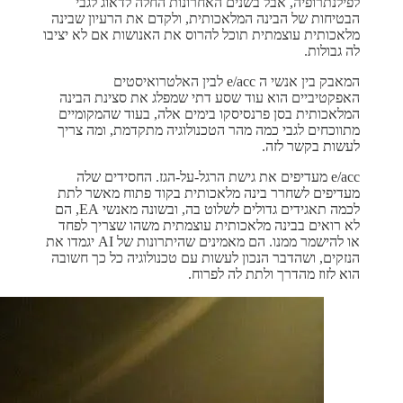
לפילנתרופיה, אבל בשנים האחרונות החלה לדאוג לגבי
הבטיחות של הבינה המלאכותית, ולקדם את הרעיון שבינה
מלאכותית עוצמתית תוכל להרוס את האנושות אם לא יציבו
לה גבולות.
המאבק בין אנשי ה e/acc לבין האלטרואיסטים
האפקטיביים הוא עוד שסע דתי שמפלג את סצינת הבינה
המלאכותית בסן פרנסיסקו בימים אלה, בעוד שהמקומיים
מתווכחים לגבי כמה מהר הטכנולוגיה מתקדמת, ומה צריך
לעשות בקשר לזה.
e/acc מעדיפים את גישת הרגל-על-הגז. החסידים שלה
מעדיפים לשחרר בינה מלאכותית בקוד פתוח מאשר לתת
לכמה תאגידים גדולים לשלוט בה, ובשונה מאנשי EA, הם
לא רואים בבינה מלאכותית עוצמתית משהו שצריך לפחד
או להישמר ממנו. הם מאמינים שהיתרונות של AI יגמדו את
הנזקים, ושהדבר הנכון לעשות עם טכנולוגיה כל כך חשובה
הוא לזוז מהדרך ולתת לה לפרוח.