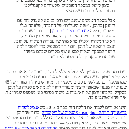
הערעורים שהוא קיבל מאז 7 באוקטובר הוכפל כמעט פי 3
— סימן לזינוק במספר הפוסטים שקשורים לקונפליקט
ברחבי הפלטפורמות של מטא.
אבל מספר האנשים שמנטרים תוכן במטא לא גדל יחד עם
הזינוק [בתוכן]. ״שנת היעילות״ של החברה, שלוותה בגלי
פיטורים, כללה
קיצוצים בצוותי התוכן
[…] ברור שהחברה
עושה טעויות בפיקוח על תוכן. הכאוס שמאפיין מלחמה,
האופי המלחיץ ואפילו טראומתי של עבודת הפיקוח על תוכן,
ועצם ההצפה של תוכן, הם יותר ממספיק כדי להסביר למה
הוועד המפקח הצליח למצוא שני מקרים שבהם מישהו
שמטא מעסיקה קיבל החלטה לא נכונה.
ועם כמה שכל זה מעניין, לא יכולתי שלא לחשוב, בעודי קורא את הפוסט
של קייסי ניוטון, שיש משהו קצת חסר משמעות בוועדת מומחים
שמתפלפלת בנוגע לשני פוסטים מלפני יותר מחודש ב״הליך מזורז״ של 48
שעות. זה מנגנון שבאופן קיצוני ומעורר גיחוך לא מתאים לפקח על תוכן
בסקייל ובקבועי הזמן של האינטרנט. משהו בסיסי כאן מפספס לגמרי את
איך שהאינטרנט עובד.
היינו אמורים ללמוד את הלקח הזה כבר ב-2012 כש
אנציקלופדיה
בריטניקה חוותה disruption מהעליה של וויקיפדיה
. ברור שהתוכן
בבריטניקה — שלאורך מאות שנות פעילותה כללה כותבים כמו אלברט
איינשטיין, מארי קירי, וליאון טרוצקי — נכתב ע״י עורכים וכותבים
מוכשרים וראויים לאין ערוך יותר מאשר
החובבנים האקראיים שעורכים