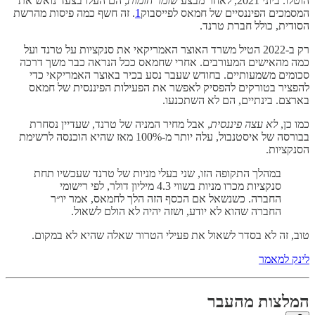
הוטלו. ביוני 2021, לאחר מבצע
שומר חומות
, הם העלו בצעד נואש את
המסמכים הפיננסיים של חמאס לפייסבוק
1
. זה חשף כמה פיסות מהרשת
הסודית, כולל חברת טרנד.
רק ב-2022 הטיל משרד האוצר האמריקאי את סנקציות על טרנד ועל
כמה מהאישים המעורבים. אחרי שחמאס ככל הנראה כבר משך דרכה
סכומים משמעותיים. בחודש שעבר נסע בכיר באוצר האמריקאי כדי
להפציר בטורקים להפסיק לאפשר את הפעילות הפיננסית של חמאס
בארצם. בינתיים, הם לא השתכנעו.
כמו כן,
לא עצה פיננסית
, אבל מחיר המניה של טרנד, שעדיין נסחרת
בבורסה של איסטנבול, עלה יותר מ-100% מאז שהיא הוכנסה לרשימת
הסנקציות.
במהלך התקופה הזו, שני בעלי מניות של טרנד שעכשיו תחת
סנקציות מכרו מניות בשווי 4.3 מיליון דולר, לפי רישומי
החברה. כשנשאל אם הכסף הזה הלך לחמאס, אמר יו״ר
החברה שהוא לא יודע, ושזה יהיה לא הולם לשאול.
טוב, זה לא בסדר לשאול את פעילי הטרור שאלה שהיא לא במקום.
לינק למאמר
המלצות מהעבר