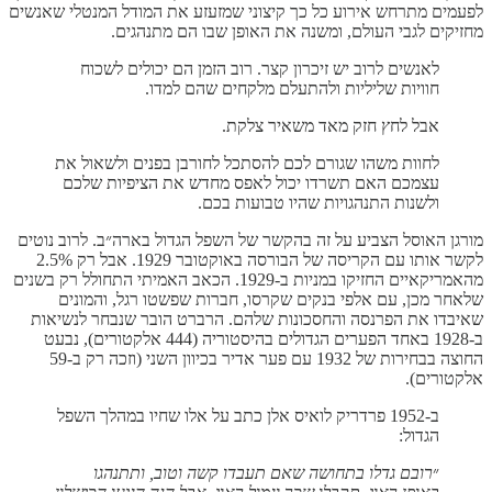
לפעמים מתרחש אירוע כל כך קיצוני שמזעזע את המודל המנטלי שאנשים
מחזיקים לגבי העולם, ומשנה את האופן שבו הם מתנהגים.
לאנשים לרוב יש זיכרון קצר. רוב הזמן הם יכולים לשכוח
חוויות שליליות ולהתעלם מלקחים שהם למדו.
אבל לחץ חזק מאד משאיר צלקת.
לחוות משהו שגורם לכם להסתכל לחורבן בפנים ולשאול את
עצמכם האם תשרדו יכול לאפס מחדש את הציפיות שלכם
ולשנות התנהגויות שהיו טבועות בכם.
מורגן האוסל הצביע על זה בהקשר של השפל הגדול בארה״ב. לרוב נוטים
לקשר אותו עם הקריסה של הבורסה באוקטובר 1929. אבל רק 2.5%
מהאמריקאיים החזיקו במניות ב-1929. הכאב האמיתי התחולל רק בשנים
שלאחר מכן, עם אלפי בנקים שקרסו, חברות שפשטו רגל, והמונים
שאיבדו את הפרנסה והחסכונות שלהם. הרברט הובר שנבחר לנשיאות
ב-1928 באחד הפערים הגדולים בהיסטוריה (444 אלקטורים), נבעט
החוצה בבחירות של 1932 עם פער אדיר בכיוון השני (וזכה רק ב-59
אלקטורים).
ב-1952 פרדריק לואיס אלן כתב על אלו שחיו במהלך השפל
הגדול:
״
רובם גדלו בתחושה שאם תעבדו קשה וטוב, ותתנהגו