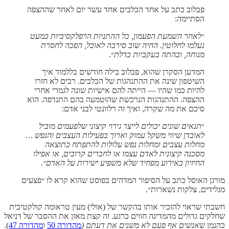
פבלוב כתב על אחד הכלבים אחד עשר יום לאחר שההצפה
הסתיימה:
״
לאחר השמעת הפעמון, כל ההתניות הרפלקסיביות כמעט
נעלמו לחלוטין. החיה שוב סירבה לאוכל, הפכה לחסרת
מנוחה, ובהתה בעקביות בדלת
״.
המדען הסקרן שהוא, פבלוב בילה חודשים בללמוד איך
השיטפון שינה את ההתנהגות של הכלבים. רבים לא חזרו
להיות כמו שהיו — הייתה להם אישיות שונה לגמרי אחרי
ההצפה. ההתנהגות הנרכשת שהוטמעה בהם התנדפה. הוא
סיכם את מה שקרה, ואיך זה רלוונטי לבני אדם:
״
תנאים שונים יכולים לייצר גירוי קיצוני שלפעמים מוביל
לאובדן שיווי משקל עמוק וארוך בפעילות העצבים והנפש …
מחלות עצבים ומחלות נפש עלולות להתפתח כתוצאה
מסכנה קיצונית לאדם עצמו או לחברים קרובים, או אפילו
החיזיון באירוע מפחיד שלא משפיע ישירות על האדם״.
מורגן האוסל כתב על הסיפור המדהים בפוסט שהוא קרא לו ״פצעים
מגלידים, צלקות נשארות״.
חשבתי שראוי להזכיר אותו בהקשר של (אולי) מעין טראומה קולקטיבית
שחלקים גדולים מהמדינה חווים כרגע. זה קצת מאזן את ההסבר של דניאל
כהנמן ש
אנשים אף פעם לא משנים את דעתם (
מהדורה 50
ו
מהדורה 47
).