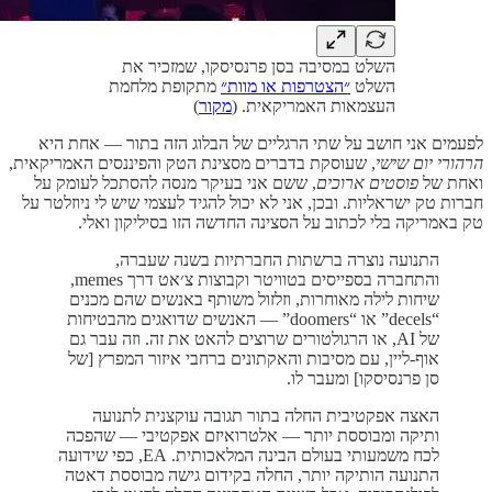
השלט במסיבה בסן פרנסיסקו, שמזכיר את
השלט
״הצטרפות או מוות״
מתקופת מלחמת
העצמאות האמריקאית. (
מקור
)
לפעמים אני חושב על שתי הרגליים של הבלוג הזה בתור — אחת היא
הרהורי יום שישי
, שעוסקת בדברים מסצינת הטק והפיננסים האמריקאית,
ואחת של
פוסטים ארוכים
, ששם אני בעיקר מנסה להסתכל לעומק על
חברות טק ישראליות. ובכן, אני לא יכול להגיד לעצמי שיש לי ניוזלטר על
טק באמריקה בלי לכתוב על הסצינה החדשה הזו בסיליקון ואלי.
התנועה נוצרה ברשתות החברתיות בשנה שעברה,
והתחברה בספייסים בטוויטר וקבוצות צ׳אט דרך memes,
שיחות לילה מאוחרות, וזלזול משותף באנשים שהם מכנים
“decels” או “doomers” — האנשים שדואגים מהבטיחות
של AI, או הרגולטורים שרוצים להאט את זה. וזה עבר גם
אוף-ליין, עם מסיבות והאקתונים ברחבי איזור המפרץ [של
סן פרנסיסקו] ומעבר לו.
האצה אפקטיבית החלה בתור תגובה עוקצנית לתנועה
ותיקה ומבוססת יותר — אלטרואיזם אפקטיבי — שהפכה
לכח משמעותי בעולם הבינה המלאכותית. EA, כפי שידועה
התנועה הותיקה יותר, החלה בקידום גישה מבוססת דאטה