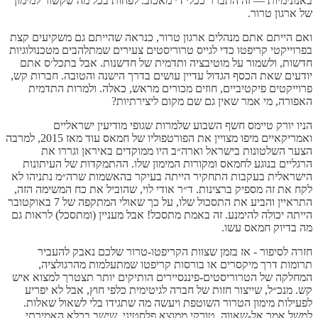
באנונימיות — זה התברר ככלי די מאכזב. לפחות בכל מה שקשור למימון
של ארגון טרור.
ואם הייתם אתם מנהלים ארגון טרור, כנראה שהייתם גם משקיעים קצת
בפרוייקטי קריפטו כדי לגייס טרוריסטים צעירים שמתלהבים מטכנולוגיות
חדשות, ולשמור על מוטיבציה ותדמית של חדשנות. אבל בתכל׳ס אתם
יודעים שאת הכסף הגדול עדיין עושים בדרך הישנה והטובה. חברות קש,
פרוייקטים פיקטיביים, חוזים מכורים מראש, כאלה. ולמרות התדמית
האפורה, מי אמר שאין גם שם מקום ליצירתיות?
הניו יורק טיימס חשף השבוע שלמרות שגופי מודיעין ישראליים
ואמריקאיים מיפו מצויין את הפורטפוליו של חמאס עוד מאז 2015, למרבה
הצער השלטונות בישראל וארה״ב היו ממוקדים באיראן וגררו את
הרגליים בנוגע לחמאס ומקורות המימון שלו. ההתמקדות של העיתונות
הישראלית בעקבות התחקיר הייתה בעיקר בהאשמות שרה״מ נתניהו לא
לקח את זה מספיק ברצינות. ד״ר אודי לוי, שהוביל את כח המשימה הזה,
התראיין והביע את התסכול שלו, על כך שאולי המתקפה של 7 באוקטובר
הייתה יכולה להימנע. זה באמת מתסכל! אבל מעניין (ומתסכל) לראות גם
מה בדיוק חמאס עשו.
חזרה לסיפור - אז בזמן שצוות הקריפטו-טרור שלכם נאבק להעביר
תרומות דרך מיקסרים או בורסות קריפטו שמתעלמות מהרגולציה,
המחלקה של הטרוריסטים-פיננסיירים הותיקים יותר תצטרך למצוא איש
קש. מנכ״ל, שייצור חזות של חברה לגיטימית כלפי חוץ, אבל לא יפריע
לפעילות מימון הטרור השוטפת ויעשה מה שתגידו בלי לשאול שאלות.
למשל אמר אל-שאווה, טורקי ממוצא פלסטיני, שישב בכלא האמירתי