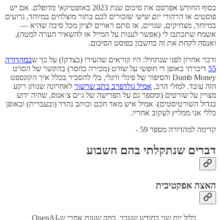
בסוף החודש אפרסם את סיכום שנת 2023 ב
אופטיקאי מדופלם
. אם יש
פוסטים או
הרהורי יום שישי
שזכורים לכם בתור מוצלחים במיוחד, גרועים
במיוחד, מצחיקים, שגויים, או סתם ראויים לציון מכל סיבה שהיא —
אשמח שתכתבו לי (אפשר לענות על המייל או להשאיר הערה למטה),
ואנסה לקחת את זה בחשבון בפוסט הסיכום.
ודבר אחרון לפני שנתחיל: היו קוראים שהעירו (בצדק!) על כך ש
במהדורה
55
דיברתי באופן די חופשי על שורט (מכירה בחסר) בהקשר של הסרט
Dumb Money והסיפור של פיגלי וויגלי, בלי להסביר בכלל איך הקונספט
הזה עובד. למזלי הרב,
אמיל גולדפרב כתב שרשור
לאחרונה שנותן רקע
מצויין על שורטים (ומספר גם על הפרישה של ג׳ים צ׳אנוס, שהיה ידוע
כגדול השורטיסטים). אמיל איש מאד חכם וכותב נהדר (ובעברית) ובאופן
כללי אני ממליץ לעקוב אחריו.
קדימה למהדורה מספר 59 -
דברים שנתקלתי בהם השבוע
האצה אפקטיבית
בליל יום שני בחודש שעבר, כמה שעות אחרי ש-OpenAI