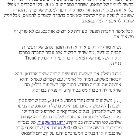
בחשד למימון של חמאס, ושוחרר במפתיע ב-2015, בלי הסברים ״
ואפילו
בלי ארוחת בוקר
״. הוא חזר לטורקיה והפך למנכ״ל של טרנד. הוא זה
שצוטט למעלה אומר ש
חשד שאנשים בחברה קשורים לחמאס, אבל למה
שיהיה לו אכפת
. למה באמת.
אבל איפה החברה תפעל. סעודיה לא רוצים אותכם. גם לא סודן. זה
משאיר את…
נשיא טורקיה רג׳יפ ארדואן היה תומך נלהב של תעשיית
הבניה במדינה, מה שהיה חדשות טוב עבור החברה במרכז
תיק ההשקעות של חמאס: חברת פיתוח הנדל״ן Trend
GYO.
טרנד ניצלה את השגשוג בתעשית הבניה שיצר ארדואן. היא
הביאה משקיע, חמיד אל אחמר, עם קשרים לנשיא. והיא
אירגנה את עצמה מחדש בתור קרן השקעות נדל״ן, מה
שהקנה לה הטבות מס בטורקיה, והונפקה בבורסה.
[…] משקיעים זרים נהרו פנימה. ב-2019, בזמן שוושינגטון
יושבת [ולא עושה כלום עם היומנים של החמאס, שהצביעו
על קשר לחברה], בנקים אמריקאיים ואירופאיים החזיקו
ביותר מ-3% מהמניות הנסחרות של טרנד עבור הלקוחות
שלהם, לפי הרשומות בטורקיה.
זרוע ההשקעות
של כנסייה
מורמונית רכשה יותר מ-200,000 מניות. אין שום אינדיקציה
שהכנסיה או הבנקים המערביים ידעו על קשרים לחמאס