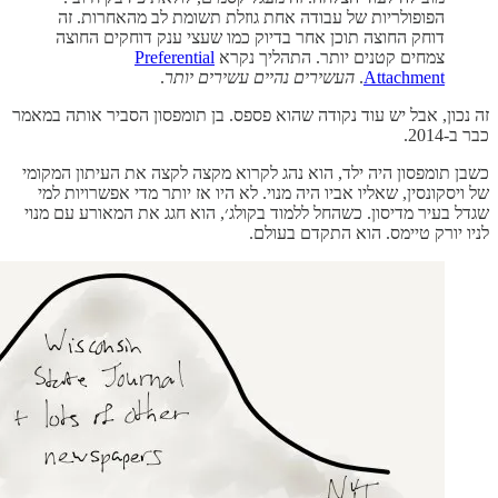
הפופולריות של עבודה אחת גוזלת תשומת לב מהאחרות. זה
דוחק החוצה תוכן אחר בדיוק כמו שעצי ענק דוחקים החוצה
צמחים קטנים יותר. התהליך נקרא
Preferential
Attachment
.
העשירים נהיים עשירים יותר
.
זה נכון, אבל יש עוד נקודה שהוא פספס. בן תומפסון הסביר אותה במאמר
כבר ב-2014.
כשבן תומפסון היה ילד, הוא נהג לקרוא מקצה לקצה את העיתון המקומי
של ויסקונסין, שאליו אביו היה מנוי. לא היו אז יותר מדי אפשרויות למי
שגדל בעיר מדיסון. כשהחל ללמוד בקולג׳, הוא חגג את המאורע עם מנוי
לניו יורק טיימס. הוא התקדם בעולם.