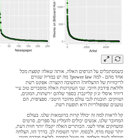
כשמסתכלים על הגרפים האלה, אותה שאלה קופצת מכל
אחד מהם - למה power law? מה יש במדיה שגורם
לריכוזיות של ההצלחה? התשובה הקצרה: אפקט רשת
ולולאת פידבק חיובי. שני העקרונות האלה מוסברים טוב ע״י
דיוויד איסלי וג׳ון קליינברג בספר שלהם ״רשתות, המונים,
ושווקים: תובנות לגבי עולם מחובר היטב״. ספציפית, הם
טוענים שפופולריות היא תופעת רשת.
קל לראות למה זה יכולל קרות בדוגמאות שלנו. בעולם
המחובר שלנו, אנשים יכולים להמליץ על ספרים, סרטים
ומשחקים אחד לשני. הכותרים האלה יקבלו יותר חוות דעת,
יותר שטח מדף, ולבסוף, יותר תשומת לב. בדרך הזו, הצלחה
מובילה לעוד הצלחה. זה מעגל קסמים, לולאת פידבק חיובי.