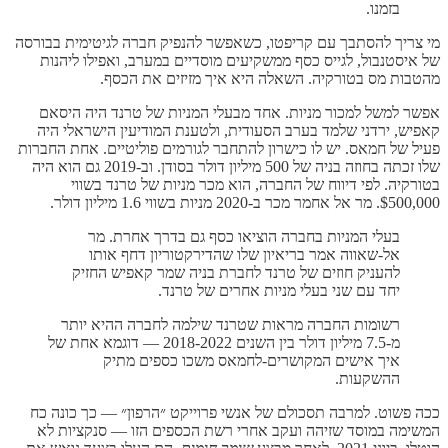
בזמנו.
מי צריך להסתבך עם קריפטו, כשאפשר להנפיק חברה לגיטימית בבורסה
של איסטנבול, לגייס כסף ממשקיעים מוסדיים במערב, ואפילו ליהנות
מהטבות מס בטורקיה. השאלה היא איך מזיזים את הכסף.
אפשר למשל למכור מניות. אחד מבעלי המניות של טרנד היה היסאם
קאפיש, ירדני שלמד בערב הסעודית, ולטענת המודיעין הישראלי היה
פעיל של חמאס. יש לו כישרון להתחבר לגורמים פוליטיים. אחת החברות
שלו זכתה בחוזה בניה של 500 מיליון דולר בסודן. וב-2019 גם הוא היה
בטורקיה. לפי דיווח של החברה, הוא מכר מניות של טרנד בשווי
$500,000. מר אל אחמר מכר ב-2020 מניות בשווי 1.6 מיליון דולר.
בעלי המניות בחברה הוציאו כסף גם בדרך אחרת. מר
אל-שאווה אמר בריאיון שלו שהדירקטוריון דחף אותו
להעניק חוזים של טרנד לחברת בניה שמר קאפיש החזיק
יחד עם שני בעלי מניות אחרים של טרנד.
רשומות החברה מראות שטרנד שילמה לחברה ההיא יותר
מ-7.5 מיליון דולר בין השנים 2018-2022 — דוגמא אחת של
איך אישים המקושרים-לחמאס משכו כספים מתיק
ההשקעות.
ככה פשוט. למרבה תסכולם של אנשי פרוייקט ״הרפון״ — כך כונה כח
המשימה במוסד שזיהה ועקב אחרי רשת הכספים הזו — סנקציות לא