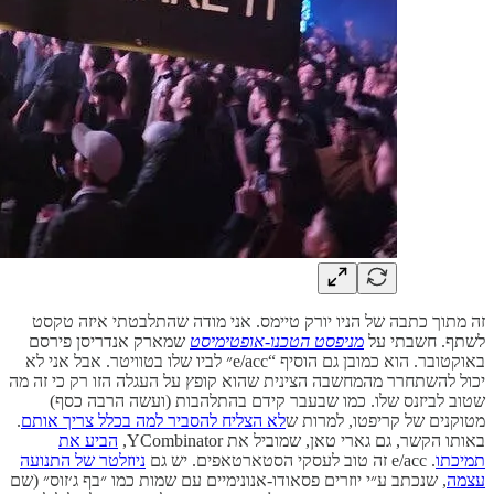
זה מתוך כתבה של הניו יורק טיימס. אני מודה שהתלבטתי איזה טקסט
לשתף. חשבתי על
מניפסט הטכנו-אופטימיסט
שמארק אנדריסן פירסם
באוקטובר. הוא כמובן גם הוסיף “e/acc״ לביו שלו בטוויטר. אבל אני לא
יכול להשתחרר מהמחשבה הצינית שהוא קופץ על העגלה הזו רק כי זה מה
שטוב לביזנס שלו. כמו שבעבר קידם בהתלהבות (ועשה הרבה כסף)
מטוקנים של קריפטו, למרות ש
לא הצליח להסביר למה בכלל צריך אותם
.
באותו הקשר, גם גארי טאן, שמוביל את YCombinator,
הביע את
תמיכתו
. e/acc זה טוב לעסקי הסטארטאפים. יש גם
ניוזלטר של התנועה
עצמה
, שנכתב ע״י יוזרים פסאודו-אנונימיים עם שמות כמו ״בף ג׳זוס״ (שם