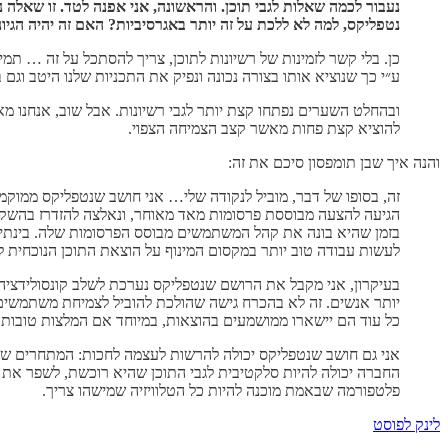
נעבור לכמה שאלות לגבי תוכן. והראשונה, אני אפנה לטד. זו שאלה נ
נטפליקס, למה לא ללכת על זה יותר באגרסיביות? האם זה יהיה הגיוני להוציא יותר מ-17 מיליארד ד
כן. בלי קשר לזמינות של רשיונות לתוכן, צריך להסתכל על זה … תמ
ע״י כך שנוציא אותו בצורה נכונה ונפיק את התכניות שלנו היטב וגם 
ובהחלט השערים נפתחו קצת יותר לגבי רשיונות. אבל שוב, אנחנו מ
להוציא קצת פחות מאשר קצב הצמיחה הצפוי.
והנה איך שבן תומפסון סיכם את זה:
זה, בסופו של דבר, מוביל לנקודה שלי… אני חושב שנטפליקס ממוק
הגיעה להצעה מבוססת פרסומות מאד מאוחר, ונאלצה להזדרז בהשקה 
בזמן שהיא בונה את קהל המשתמשים מבוסס הפרסומות שלה. בינתיים
לעשות עבודה טוב יותר במקסום המינוף על הוצאת התוכן הנוכחית ל
בעיקרון, אני מקבל את הרושם שנטפליקס נערכת לשלב קונסולידציה 
יותר אנשים. זה לא בהכרח גישה שהולכת להוביל לצמיחת משתמשים 
כל עוד הם יישארו ממושמעים בהוצאות, במיוחד אם המלצות טובות י
אני גם חושב שנטפליקס יכולה להרשות לעצמה לחכות: המתחרים של
החברה יכולה להיות סלקטיבית לגבי התוכן שהיא רוכשת, לשפר את ה
פלטפורמה שבאמת מוכנה להיות כל הטלוויזיה שמישהו צריך.
לינק לפוסט