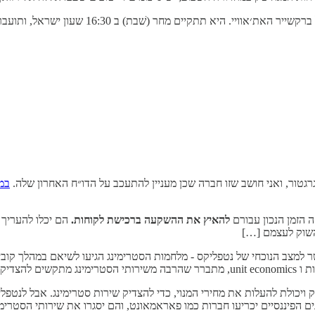
י. היא תתקיים מחר (שׁבת) ב 16:30 שעון ישראל, ותועבר
רגטור, ואני חושב שזו חברה שכן מעניין להתעכב על הדו״ח האחרון שלה.
במהדו
הזמן הנכון עבורם
להאיץ את ההשקעה
ברכישת לקוחות.
הם יכלו להעריך 
השוק לעצמם […]
ר למצב הנוכחי של נטפליקס - מלחמות הסטרימינג הגיעו לשיאם במהלך קוב
לי שלהם.
כולת להעלות את מחירי המנוי, כדי להצדיק שירות סטרימינג. אבל לנטפלי
הפיננסיים יכריעו חברות כמו פאראמאונט, והם יסגרו את שירותי הסטרימינ