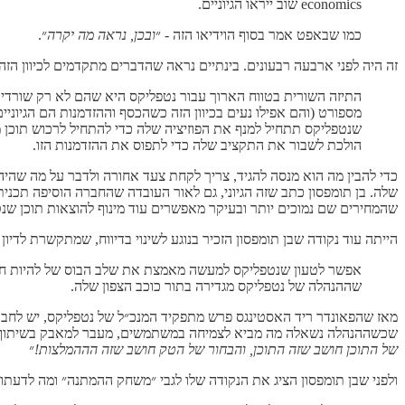
economics שוב ייראו הגיוניים.
כמו שבאפט אמר בסוף הוידיאו הזה - ״
ובכן, נראה מה יקרה
״.
זה היה לפני ארבעה רבעונים. בינתיים נראה שהדברים מתקדמים לכיוון הזה
מספורט (והם אפילו נעים בכיוון הזה כשהכסף וההזדמנות הם הגיונ
שנטפליקס תתחיל למנף את הפוזיציה שלה כדי להתחיל לרכוש תוכן
הולכת לשבור את התקציב שלה כדי לתפוס את ההזדמנות הזו.
כדי להבין מה הוא מנסה להגיד, צריך לקחת צעד אחורה ולדבר על מה שהי
שלה. בן תומפסון כתב שזה הגיוני, גם לאור העובדה שהחברה הוסיפה תכני
שהמחירים שם נמוכים יותר ובעיקר מאפשרים עוד מינוף להוצאות תוכן שנטפליקס הייתה עו
הייתה עוד נקודה שבן תומפסון הזכיר בנוגע לשינוי בדיווח, שמתקשרת לדי
שההנהלה של נטפליקס מגדירה בתור כוכב הצפון שלה.
מאז שהפאונדר ריד האסטינגס פרש מתפקיד המנכ״ל של נטפליקס, יש לחברה ש
שכשההנהלה נשאלה מה מביא לצמיחה במשתמשים, מעבר למאבק בשיתוף סיסמ
של התוכן חושב שזה התוכן, והבחור של הטק חושב שזה הההמלצות!
״
ולפני שבן תומפסון הציג את הנקודה שלו לגבי ״משחק ההמתנה״ ומה לדעתו