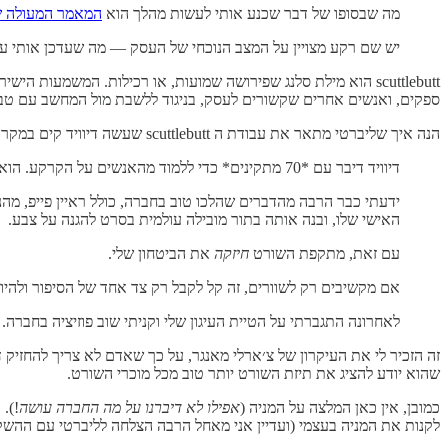
מה שבסופו של דבר שכנע אותי לעשות מהלך הוא
המאמר המעולה של
יש שם רקע מצויין על המצב הנוכחי של העסק — מה שעדכן אותי על חלק ממה שפספסתי בש
scuttlebutt הוא מילת סלנג שפירושה שמועות, או רכילות. המשמע
ספקים, ואנשים אחרים שקשורים לעסק, בניגוד ללשבת מול המחשב עם טב
הנה איך שליברטי מתאר את עבודת ה scuttlebutt שעשה דיוויד קים במקרה הזה:
דיוויד דיבר עם *70 מתקינים* כדי ללמוד מהאנשים על הקרקע. הוא גם פנה למתחרים של XPEL כמו PPG כדי לוודא את הטענות שעלו בדו״ח השורט ומצא שחלק מהן היו מומצאות […]
האישי שלו, ובנה אותה בתור מובילה עולמית בסרט להגנה על צבע.
עם זאת, מתקפת השורט
חיזקה
את הביטחון שלי.
אם מקשיבים רק לשוורים, זה קל לקבל רק צד אחד של הסיפור ולהיו
לאחרונה התגברתי על הטיית העיגון שלי וקניתי שוב פוזיציה בחברה.
זה הזכיר לי את העיקרון של צ׳ארלי מאנגר, על כך שאדם לא צריך להחזיק
שהוא יודע להציג את תיזת השורט יותר טוב מכל מוכרי השורט.
כמובן, אין כאן המלצה על המניה (
אפילו לא דיברנו על מה החברה עושה
!).
לקנות את המניה בעצמי (ועדיין אני מאחל הרבה הצלחה לליברטי עם ההשקע