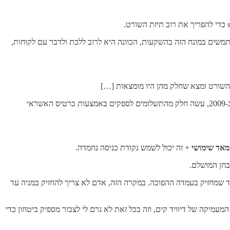
שמשתמשים במונח הזה בהשקעות, הכוונה היא לרוב ללכת ולדבר עם לקוחות,
ידעתי כבר הרבה מהדברים שהלכו טוב בחברה, כולל ראיין פייפ, מהנדס התוכנה לשעבר שהפך למנכ״ל, שלקח את החברה מסף של פשיטת רגל ב-2009, עשה חלק מהתשלומים לספקים באמצעות כרטיס האשראי
מאד שימושי
+ זה יכול לשמש נקודת כניסה נחמדה.
בחן המושלם.
חד שמחזיק בעמדה ההפוכה. במקרה הזה, אדם לא צריך להחזיק במניה עד
עמיקה של דיוויד קים, וזה בכל זאת לא גרם לי לצבור מספיק ביטחון כדי