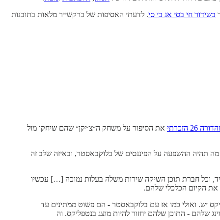
בשידור חי בסי אנ בי סי
. לדעתי האסיפות של ברקשייר מלאות בתובנות
רה 26 הזכרתי
את הסיפור על משחק ה״צ׳יקן״ שהם שיחקו מול
מה תהיה ההשפעה על הפיננסים של בלוקבאסטר, ובאיזה שלב זה
יד, וכל חברת תוכן השיקה שירות משלה בעלות נמוכה […] עכשיו
קס יש. ואולי כמו אז עם בלוקבאסטר - הם פשוט ממתינים עד
ג שלהם - התוכן שלהם יחזור להיות מוצג בנטפליקס. וה