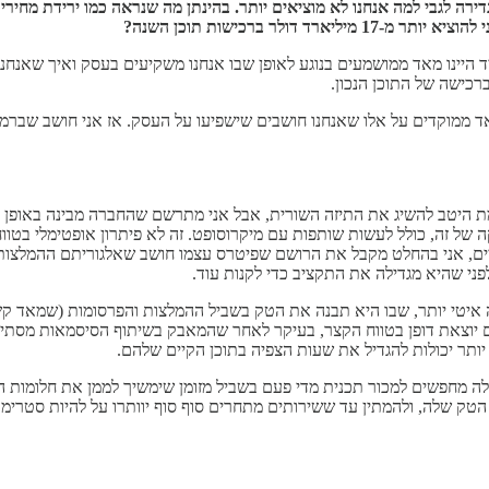
דירה לגבי למה אנחנו לא מוציאים יותר. בהינתן מה שנראה כמו ירידת מחיר
ולר ברכישות תוכן השנה?
יד היינו מאד ממושמעים בנוגע לאופן שבו אנחנו משקיעים בעסק ואיך שאנחנ
ברכישה של התוכן הנכון.
אד ממוקדים על אלו שאנחנו חושבים שישפיעו על העסק. אז אני חושב שברמ
מת היטב להשיג את התיזה השורית, אבל אני מתרשם שהחברה מבינה באופן פ
של זה, כולל לעשות שותפות עם מיקרוסופט. זה לא פיתרון אופטימלי בטוו
, אני בהחלט מקבל את הרושם שפיטרס עצמו חושב שאלגוריתם ההמלצות יכו
פני שהיא מגדילה את התקציב כדי לקנות עוד.
איטי יותר, שבו היא תבנה את הטק בשביל ההמלצות והפרסומות (שמאד קשור
יוצאת דופן בטווח הקצר, בעיקר לאחר שהמאבק בשיתוף הסיסמאות מסתיים; 
ותר יכולות להגדיל את שעות הצפיה בתוכן הקיים שלהם.
ה מחפשים למכור תכנית מדי פעם בשביל מזומן שימשיך לממן את חלומות ה
טק שלה, ולהמתין עד ששירותים מתחרים סוף סוף יוותרו על להיות סטרימר 