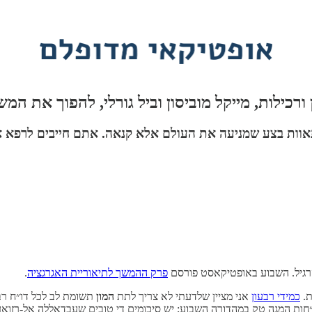
 לא תאוות בצע שמניעה את העולם אלא קנאה. אתם חייבים לרפא
הרגיל. השבוע באופטיקאסט פורסם
פרק ההמשך לתיאוריית האגרגציה
.
ת.
כמידי רבעון
אני מציין שלדעתי לא צריך לתת
המון
ות המגה טק במהדורה השבוע; יש סיכומים די טובים שעבדאללה אל-רזואן 