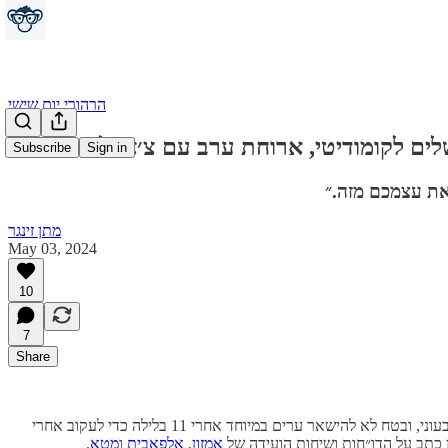
הרהורי יום שישי
Subscribe
Sign in
 את עצמכם מזה.״
מתן זינגר
May 03, 2024
10
7
Share
תשומת לב לכל דו״ח רבעוני, ובטח לא להישאר ערים במיוחד אחרי 11 בלילה כדי לעקוב אחרי
כתב על הדו״חות ושיחות הועידה של
אמזון
,
אלפאבית
ו
מטא
.