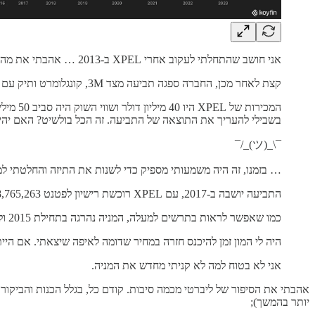
אני חושב שהתחלתי לעקוב אחרי XPEL ב-2013 … אהבתי את מה שראיתי ובסופו של דבר קניתי. המניה נסחרה אז בטווח של 2-3 דולר.
קצת לאחר מכן, החברה ספגה תביעה מצד 3M, קונגלומרט ותיק עם 30 מיליארד דולר במכירות ושווי שוק של 80 מיליארד דולר.
בשבילי להעריך את התוצאה של התביעה. זה הכל בולשיט? האם יהיה א
¯\_(ツ)_/¯
… בזמנו, זה היה משמעותי מספיק כדי לשנות את התיזה והחלטתי למכ
התביעה יושבה ב-2017, עם XPEL רוכשת רישיון לפטנט #8,765,263 של 3M. לא ברור כמה כסף החליף ידיים, אבל זה לא נראה משמעותי. בסופו של דבר, הרבה נביחות בלי נשיכה.
כמו שאפשר לראות בתרשים למעלה, המניה נהרגה בתחילת 2015 ולא הרבה קרה במשך תקופה אחר כך. היא קפצה אחרי ההסדר של 2017 אבל לא זזה יותר מדי במשך עוד תקופה לאחר מכן.
היה לי המון זמן להיכנס חזרה במחיר שדומה לאיפה שיצאתי. אם היית
אני לא בטוח למה לא קניתי מחדש את המניה.
אהבתי את הסיפור של ליברטי מכמה סיבות. קודם כל, בגלל הכנות והביקו
יותר בהמשך);