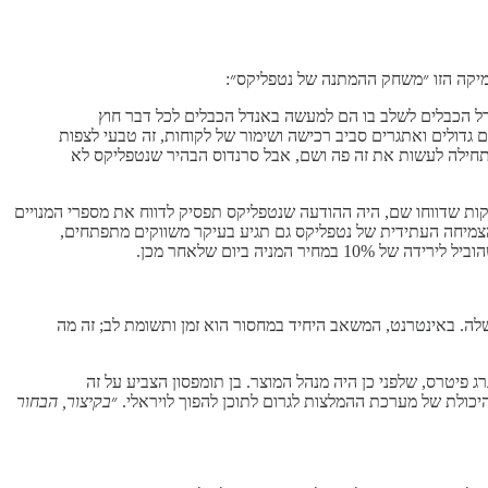
נמיקה הזו ״משחק ההמתנה של נטפליקס״:
וח הארוך עבור נטפליקס היא שהם לא רק שורדים בהפקת התוכן של עצמם, אלא שהם מתקדמים מלעשות disruption לבאנדל הכבלים לשלב בו הם למעשה באנדל הכבלים לכל דבר חוץ
גדולים ואתגרים סביב רכישה ושימור של לקוחות, זה טבעי לצפות
תחילה לעשות את זה פה ושם, אבל סרנדוס הבהיר שנטפליקס לא
ות שדווחו שם, היה ההודעה שנטפליקס תפסיק לדווח את מספרי המנויים
 הצמיחה העתידית של נטפליקס גם תגיע בעיקר משווקים מתפתחים,
יה ביום שלאחר מכן.
מאמצת את שלב הבוס של להיות חברת אינטרנט בכך שהיא מתמקדת ב engagement בתור ה KPI הכי חשוב שלה. באינטרנט, המשאב היחיד במחסור הוא זמן ותשומת לב; זה מה
 פיטרס, שלפני כן היה מנהל המוצר. בן תומפסון הצביע על זה
לת של מערכת ההמלצות לגרום לתוכן להפוך לויראלי. ״
בקיצור, הבחור