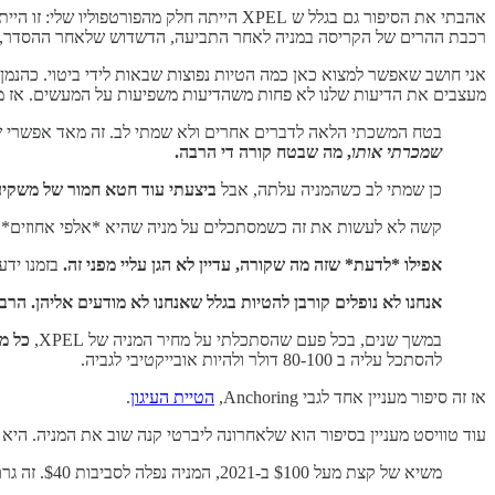
אהבתי את הסיפור גם בגלל ש XPEL הייתה חל
רכבת ההרים של הקריסה במניה לאחר התביעה, הדשדוש שלאחר ההסדר, והזינו
אני חושב שאפשר למצוא כאן כמה הטיות נפוצות שבאות לידי ביטוי. כהנמן
מעצבים את הדיעות שלנו לא פחות משהדיעות משפיעות על המעשים. אז מכ
בטח המשכתי הלאה לדברים אחרים ולא שמתי לב. זה מאד אפשרי ש
שמכרתי אותו
, מה שבטח קורה די הרבה.
כן שמתי לב כשהמניה עלתה, אבל
ביצעתי עוד חטא חמור של משקיע:
קשה לא לעשות את זה כשמסתכלים על מניה שהיא *אלפי אחוזים* י
אפילו *לדעת* שזה מה שקורה, עדיין לא הגן עליי מפני זה.
בזמנו ידע
אנחנו לא נופלים קורבן להטיות בגלל שאנחנו לא מודעים אליהן. הרבה
במשך שנים, בכל פעם שהסתכלתי על מחיר המניה של XPEL,
כל מ
להסתכל עליה ב 80-100 דולר ולהיות אובייקטיבי לגביה.
אז זה סיפור מעניין אחד לגבי Anchoring,
הטיית העיגון
.
עוד טוויסט מעניין בסיפור הוא שלאחרונה ליברטי קנה שוב את המניה. היא ירדה די הרבה מהשיא של 2021, בעקבות החולשה הכללית בשוק, ועוד לאחרונה בע
משיא של קצת מעל $100 ב-2021, המניה נפלה לסביבות $40. זה גרם לי להתעורר קצת.