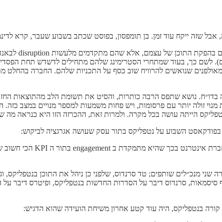
, אבל שזה ייקח עוד זמן. בן תומפסון, בפוסט שכתב בשבוע שעבר, קרא לדי
התיזה השורית בטו
יים). לשם כך, בעוד שמתחרי הסטרימינג שלהם מתחילים לדשדש תחת הפסדים 
 מאולפנים שנואשים להרוויח שוב כסף על התכניות שלהם. החברה בהחלט מ
ה בדו״ח. נושא שתפס הרבה כותרות, והסיט את תשומת הלב מהתוצאות החזק
ת מנוי זולה יותר עם פרסומות, ויש פחות משמעות למספר מנויים במצב כזה.
שה בכל מקרה. ולמרות זאת, ההכרזה הזו היא כנראה מה שהוביל לירידה של 10% במחיר המנ
ון בפודקאסט השבוע על נטפליקס בתור עסק שעושה אגרגציה לביקוש:
אפשר לטעון שנטפליקס למעשה 
ני מנכ״לים שותפים; טד סרנדוס, שלפני כן ניהל את התוכן בנטפליקס, וגרג
אות, סרנדוס דיבר על הסדרות החדשות בנטפליקס, ופיטרס דיבר על היכו
 קורה בנטפליקס, היה עוד קטע אחרון משיחת הועידה שהוא הדגיש: