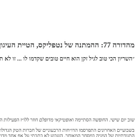
מהדורה 77: ההמתנה של נטפליקס, הטיית העיגון ורכילות, מייקל מוביסון וביל גורלי, להפוך את המשלים לקומודיטי, ארוחת ערב עם צ׳ארלי מאנגר
״השריון הכי טוב לגיל זקן הוא חיים טובים שקדמו לו ... זו
שוב יום שישי. החופשה הסתיימה ו
אופטיקאי מדופלם
חוזר ללו״ז הפעילות 
בשבועיים האחרונים התפרסמו הדו״חות הרבעוניים של חברות הטק הגדולו
התנודתיות של המניה במסחר המאוחר. השבוע לא כתבתי על אף אחד מדו״ח