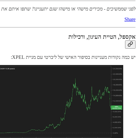
לפני שממשיכים - מכירים מישהי או מישהו שגם יתעניינו? שתפו איתם את
Share
אקספל, הטיית העיגון, ורכילות
יש כמה נקודות מעניינות בסיפור האישי של ליברטי עם מניית XPEL: