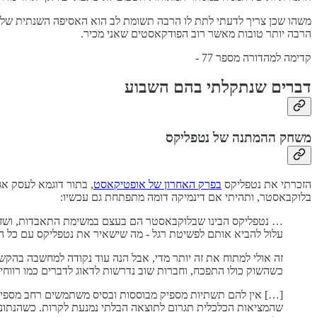
משהו שכן צריך לדעתי לתת לו הרבה תשומת לב הוא האסיפה השנתית של ברקשייר האת׳אווי
הרבה יותר טובות מאשר רוב הפודקאסטים שאני מכיר.
קדימה למהדורה מספר 77 -
דברים שנתקלתי בהם השבוע
משחק ההמתנה של נטפליקס
הזכרתי את נטפליקס
בפרק האחרון של אופטיקאסט
, בתור דוגמא לעסק אג
בלוקבאסטר, ותהיתי אם דינמיקה דומה מתפתחת גם עכשיו:
… נטפליקס הבינו שבלוקבאסטר הם בעצם במשימת התאבדות, ושזה 
עלול להביא אותם לפשיטת רגל - מה שישאיר את נטפליקס עם כל 
זה אולי למתוח את זה יותר מדי, אבל הנה עוד נקודה למחשבה בהקש
כשהשוק כולו התפכח, וחברות שוב נדרשות לדאוג לדברים כמו רווחיות ו unit economics, מתברר שהרבה משירותי הסטרימינג מתקשים להצדיק את הקיום הכלכ
[…] אין להם תשתיות מספיק מבוססות ובסיס משתמשים רחב מספיק וי
שהמציאות הכלכלית תגרום לתוצאה הבלתי נמנעת לקרות. כשהנתונים 