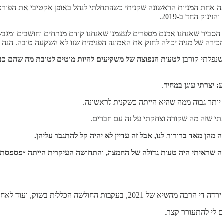
ק מהפורטפוליו שלי: זו הייתה אחת המניות הראשונה שקניתי כשהתחלתי לנהל באופן אקטיב
ק החד ב-2019.
 הסביר שאנחנו אמנם מספרים לעצמנו שאנחנו קודם מנתחים וחושבים ומגבש
ירה של מניה יכולה לחזק את האמונה הפנימית שזו לא השקעה טובה. הנה 
נפלתי קורבן
לטעות הנפוצה של משקיעים להיות מוטים לטובת מה שהם כבר
 יצרתי עוגן במחיר
.
ותר גבוה ממה שהיא הייתה כשקנית לראשונה.
תי שזה מה שקורה וצחקתי על זה עם חברים.
 מהן מאד ברורות לנו, אבל זה עדיין לא יהיה קל להתגבר עליהן.
ה שראיתי היה טעות גדולה של החמצה, והתחושה העיקרית הייתה ״פספסתי
קבות דו״ח שורט שפורסם עם טענות שונות לגבי החברה.