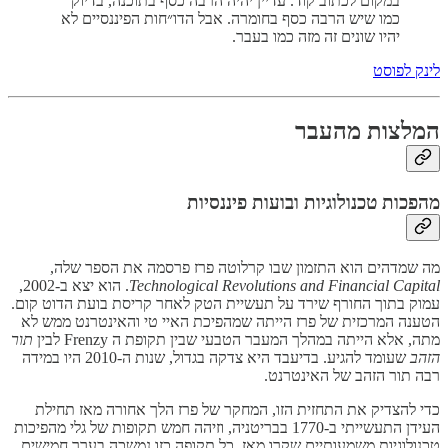
במקום לכתוב קוד. עדיין יהיה הרבה כסף בתוכנה, בדיוק
כמו שיש הרבה כסף בחומרה. אבל הדו״חות הפיננסיים לא
יהיו שונים זה מזה כמו בעבר.
לינק לפוסט
המלצות מהעבר
מהפכות טכנולוגיות ובועות פיננסיות
מה שמדהים הוא התזמון שבו קרלוטה פרז פרסמה את הספר שלה,
Technological Revolutions and Financial Capital
. הוא יצא ב-2002,
עמוק בתוך החורף שירד על תעשיית הטק לאחר קריסת בועת הדוט קום.
הטענה המרכזית של פרז הייתה שמהפיכת האיי טי והאינטרנט ממש לא
מתה, אלא הייתה במהלך המעבר הטבעי שבין תקופת ה Frenzy לבין
תור
הזהב
שעומד להגיע. בדיעבד היא צדקה בגדול, שנות ה-2010 היו במידה
רבה תור הזהב של האינטרנט.
כדי להצדיק את התחזית הזו, המחקר של פרז הלך אחורה מאז תחילת
העידן התעשייתי ב-1770 בבריטניה, וזיהה חמש תקופות של גלי מהפיכות
טכנולוגיות משמעותיים שקרו מאז. כל תקופה כזו נמשכה בערך חמישים