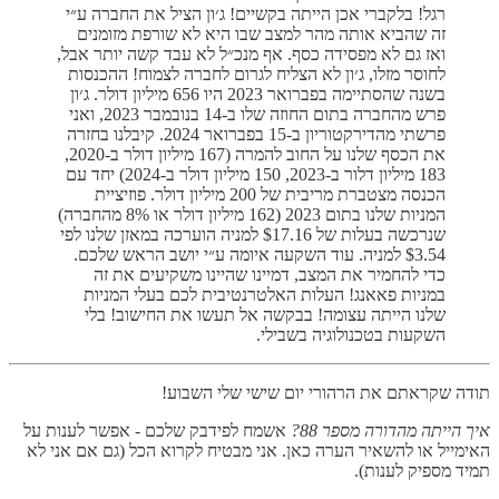
רגל! בלקברי אכן הייתה בקשיים! ג׳ון הציל את החברה ע״י
זה שהביא אותה מהר למצב שבו היא לא שורפת מזומנים
ואז גם לא מפסידה כסף. אף מנכ״ל לא עבד קשה יותר אבל,
לחוסר מזלו, ג׳ון לא הצליח לגרום לחברה לצמוח! ההכנסות
בשנה שהסתיימה בפברואר 2023 היו 656 מיליון דולר. ג׳ון
פרש מהחברה בתום החוזה שלו ב-14 בנובמבר 2023, ואני
פרשתי מהדירקטוריון ב-15 בפברואר 2024. קיבלנו בחזרה
את הכסף שלנו על החוב להמרה (167 מיליון דולר ב-2020,
183 מיליון דלור ב-2023, 150 מיליון דולר ב-2024) יחד עם
הכנסה מצטברת מריבית של 200 מיליון דולר. פוזיציית
המניות שלנו בתום 2023 (162 מיליון דולר או 8% מהחברה)
שנרכשה בעלות של $17.16 למניה הוערכה במאזן שלנו לפי
$3.54 למניה. עוד השקעה איומה ע״י יושב הראש שלכם.
כדי להחמיר את המצב, דמיינו שהיינו משקיעים את זה
במניות פאאנג! העלות האלטרנטיבית לכם בעלי המניות
שלנו הייתה עצומה! בבקשה אל תעשו את החישוב! בלי
השקעות בטכנולוגיה בשבילי.
תודה שקראתם את הרהורי יום שישי שלי השבוע!
איך הייתה מהדורה מספר 88?
אשמח לפידבק שלכם -
אפשר לענות על
האימייל או להשאיר הערה כאן. אני מבטיח לקרוא הכל (גם אם אני לא
תמיד מספיק לענות).