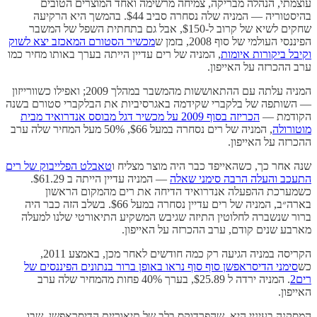
עוצמתי, הנהלה מבריקה, צמיחה מרשימה ואחד המוצרים הטובים
בהיסטוריה — המניה שלה נסחרה סביב $44. בהמשך היא הרקיעה
שחקים לשיא של קרוב ל-$150, אבל גם בתחתית השפל של המשבר
הפיננסי העולמי של סוף 2008, בזמן ש
מכשיר הסטורם המאכזב יצא לשוק
וקיבל ביקורות איומות
, המניה של רים עדיין הייתה בערך באותו מחיר כמו
ערב ההכרזה על האייפון.
המניה עלתה עם ההתאוששות מהמשבר במהלך 2009; ואפילו כשוורייזון
— השותפה של בלקברי שקידמה באגרסיביות את הבלקברי סטורם בשנה
הקודמת —
הכריזה בסוף 2009 על מכשיר דגל מבוסס אנדרואיד מבית
מוטורולה
, המניה של רים נסחרה במעל $66, 50% מעל המחיר שלה ערב
ההכרזה על האייפון.
שנה אחר כך, כשהאייפד כבר היה מוצר מצליח ו
טאבלט הפלייבוק של רים
התעכב והעלה הרבה סימני שאלה
— המניה עדיין הייתה ב $61.29.
כשמערכת ההפעלה אנדרואיד הדיחה את רים מהמקום הראשון
בארה״ב, המניה של רים עדיין נסחרה במעל $66. בשלב הזה כבר היה
ברור שנשברה לחלוטין התיזה שגיבש המשקיע התיאורטי שלנו למעלה
מארבע שנים קודם, ערב ההכרזה על האייפון.
הקריסה במניה הגיעה רק כמה חודשים לאחר מכן, באמצע 2011,
כש
סימני הדיסראפשן סוף סוף נראו באופן ברור בנתונים הפיננסים של
רים
2
. המניה ירדה ל $25.89, בערך 40% פחות מהמחיר שלה ערב
האייפון.
המסקנה בעיניי היא, שהפרדוקס בלב של תיאוריית הדיסראפשן, שבו