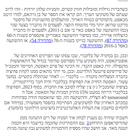
כשחברות גדולות ומובילות חוות קשיים, והמניות שלהן יורדות - זוהי לרוב
שעתם של משקיעי הערך. הם קראו את הספר של בן גרהאם, למדו היטב
מבאפט, מתמקדים בטווח הארוך, ומתעלמים מהשגיונות של מיסטר
מרקט שדואג יותר מדי מהטווח הקצר. לפעמים זה מתברר כצעד שגוי
(כמו ההשקעה של באפט באיי בי אם ב-2011), ולפעמים זה מתברר
כהצלחה אדירה, כמו בסיפור ההשקעה באמריקן אקספרס בשנות ה-60
(
מהדורה 87
), ההשקעה בגייקו בשנות ה-70 (
מהדורה 54
), או ההשקעה
באפל ב-2016 (
מהדורה 78
).
ובכן, גם במקרה של בלקברי, שבו עסקו שני הפרקים האחרונים של
אופטיקאסט, היה משקיע ערך מפורסם שהימר בגדול על התאוששות
מהנפילה.
וורן באפט הקנדי
, זה הכינוי של פרם וואסטה, המייסד והמנכ״ל
של פיירפקס פייננשל הולדינגס. ובכן, מי יותר מתאים ממנו לקחת פוזיציה
בחברה המצליחה מקנדה — בלקברי — לאחר שנתקלה בקשיים. במשך
עשור, וואסטה החזיק את הפוזיציה בבלקברי והיה חבר בדירקטוריון,
בציפיה שהמנכ״ל ג׳ון צ׳ן יצליח לסובב את החברה. בסוף 2023, הפוזיציה
בבלקברי הייתה כמעט 15% מתיק המניות של ווסאטה. אבל ה
turnaround לא הצליח, וההשקעה הזו, כפי שוואסטה הודה בפתיחות
במכתב האחרון שלו למשקיעים, הסתיימה בהפסד משמעותי, במיוחד אם
לוקחים בחשבון את העלות האלטרנטיבית (הציטוט הרלוונטי בהמשך).
חשבתי שיהיה גם מעניין לבחון איך המניה של רים התנהגה בזמן
שהדיסראפשן התרחש
1
. עם ההסתייגות שחכמה בדיעבד היא חכמה
קטנה מאד, אני חושב שהיו מספיק הזדמנויות למשקיע נבון שקנה מניות