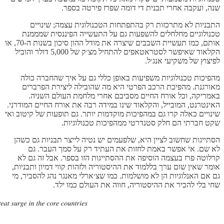
שנה, ועקבה אחרי תבנית די דומה שפרז פירטה בספר.
התבניות לא מתרכזות רק בהתפתחות הטכנולוגית עצמה; שינויים
טכנולוגיים מחלחלים להשפעות גם על התעשייה הפיננסית שמממנת
אותם, כמו תעשיית השבבים שיצרה את מודל ההון סיכון בשנות ה-70, או
הקלאוד שאיפשר לסטראטאפים להתחיל מצ׳ק של 5,000 דולר והוביל
לפיצוץ של משקיעי אנג׳ל.
מהפיכות טכנולוגיות משפיעות באופן כללי גם על איך שהחברה כולה
מאורגנת. מהפיכת הרכב הפרטי היא מה שהובילה ליצירת הפרברים
באמריקה, וכל אורח החיים מסביבם אחרי מלחמת העולם השניה.
האינטרנט, המובייל, והקלאוד שינו במידה רבה את אורח החיים המודרני.
שינויים כאלה קרו גם במהפיכות מוקדמות יותר. גם תופעות של קיטוב ואי
שקט חברתי הם חלק סטנדרטי ממהפיכות טכנולוגיות.
הסתייגות שחשוב לציין היא, שלפעמים יש נטיה לייצר תבניות גם כשהן
לא שם. אי אפשר באמת לחזות את העתיד רק על סמך העבר. גם
קרלוטה פרז בעצמה הוסיפה את ההסתייגות הזו בספר. אבל זה גם לא
אומר שאין שום ערך בללמוד את ההיסטוריה ולזהות קווי דמיון ותבניות,
גם אם האנלוגיות הן לא מושלמות. כמו שצ׳ארלי מאנגר נהג להסביר, מי
שחי בלי להכיר את ההיסטוריה, חווה את העולם כמו ילד.