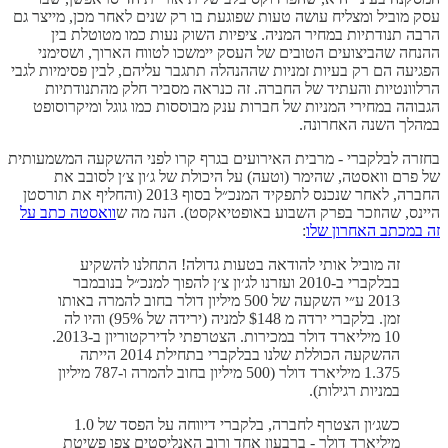
עסק מוביל ומצליח עושה טעות שפוגעת בו רק שנים לאחר מכן, מייצר גם
הרבה תנודתיות במחיר המניה. ציפיות השוק נעות כמו מטוטלת בין
ההנחה שהביצועים הטובים של העסק יימשכו לטווח הארוך, ושסימני
הפגיעה הם רק בעיות זמניות שההנהלה תתגבר עליהם, לבין פסימיות לגבי
הרלוונטיות והעתיד של החברה. זה כנראה מסביר חלק מהתנודתיות
הגבוהה במחירי המניות של חברות ענק מבוססות כמו גוגל ומיקרוסופט
במהלך השנה האחרונה.
בחזרה לבלקברי - מרבית האירועים בגרף קרו לפני ההשקעה המשמעותית
של פרם וואסטה, שהימר (וטעה) על היכולת של ג׳ון צ׳ן לסובב את
החברה, לאחר שנכנס לתפקיד המנכ״ל בסוף 2013 (והחליף את תורסטן
היינס, שהוזכר בפרק השבוע באופטיאקסט). הנה מה ש
וואסטה כתב על
זה במכתב האחרון שלו
:
זה מוביל אותי להודאה בטעות גדולה! התחלנו להשקיע
בבלקברי ב-2010 ועזרנו לג׳ון צ׳ן להפוך למנכ״ל בנובמבר
2013 ע״י השקעה של 500 מיליון דולר בחוב להמרה באותו
זמן. בלקברי ירדה מ $148 למניה (ירידה של 95%) והיו לה
10 מיליארד דולר במכירות. הצטרפתי לדירקטוריון ב-2013.
ההשקעה הכוללת שלנו בבלקברי בתחילת 2014 הייתה
1.375 מיליארד דולר (500 מיליון בחוב להמרה ו-787 מיליון
במניות רגילות).
כשג׳ון הצטרף לחברה, בלקברי דיווחה על הפסד של 1.0
מיליארד דולר - ברבעון אחד ורוב האנליסטים צפו פשיטת