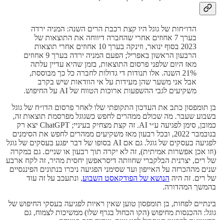
הדו״חות של גוגל היו קצת רכבת הרים השנה: המניה ירדה
בערך 7 אחוזים אחרי שהחברה דיווחה את התוצאות של
2023 בסוף ינואר, וזינקה בערך 10 אחוזים אחרי תוצאות
הרבעון הראשון באפריל; הפעם המניה ירדה בערך 9 אחוזים
מאז היום שלפני פרסום התוצאות, בזמן שהיא עדיין עלתה
21% השנה. אלו תנודות די גדולות לחברה כל כך מבוססת,
אבל אני משער שהן מעידות על אי הוודאות שיש בקרב
משקיעים לגבי ההשפעות ארוכות הטווח של AI על החיפוש.
בן תומפסון כתב את העדכון התקופתי שלו לאחר פרסום הדו״ח של גוגל
בשבוע שעבר. מה שכולם ממהרים לחפש כשגוגל מפרסמת תוצאות זה,
כמובן, סימן לפגיעה ע״י AI. זה קצת מצחיק בעיניי; ChatGPT יצא רק
בנובמבר 2022, ובכל רבעון מאז משקיעים ממהרים לחפש את הסימנים
לפגיעה בעסקים של גוגל. גם אם AI בסופו של דבר יפגע בעסקים של גוגל
(וזו אכן אפשרות אמיתית), זה לא יקרה תוך רבעון או שניים. גם במקרה
של רים, יצרנית הבלקברי שחוותה דיסראפשן יחסית מהיר, זה לקח ארבע
שנים מההכרזה על האייפון ועד שסימני הפגיעה ניכרו בנתונים הפיננסיים
של רים. זה היה
הנושא של הפודקאסט השבוע
, ונתעכב על זה עוד
בהמשך המהדורה.
בינתיים לפחות, בן תומפסון טוען שאין ראיות לפגיעה בעסקי החיפוש של
גוגל: ההכנסות מחיפוש (הקו הכחול בגרף שלו) ממשיכות לצמוח, גם