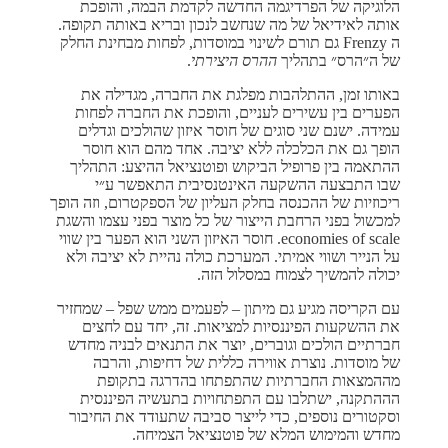
הלוגיקה של הפרדיגמה החדשה לקדמת הבמה, והופכת
אותה לאידיאל של מה שנחשב לנכון ובריא באותה תקופה.
ה Frenzy גם תורם לשינוי במוסדות, לפחות מבחינת החלק
של ה״הרס״ בתהליך
ההרס היצירתי
.
באותו זמן, ההתלהבות מפלגת את החברה, מגדילה את
הפערים בין עשירים לעניים, והופכת את החברה לפחות
עמידה. ישנם שני סוגים של חוסר איזון שהולכים וגדלים
הופך גם את הכלכלה ללא יציבה. אחד מהם הוא חוסר
ההתאמה בין פרופיל הביקוש ופוטנציאל ההיצע: התהליך
שבו התבצעה ההשקעה האינטנסיבית התאפשר ע״י
ריכוזיות של ההכנסה בחלק העליון של הספקטרום, וזה הופך
למכשול בפני הרחבת הייצור של כל מוצר בפני עצמו והשגת
economies of scale. חוסר האיזון השני הוא הפער בין שווי
על הנייר ושווי אמיתי. המערכת כולה נהיית לא יציבה ולא
יכולה להמשיך לצמוח במסלול הזה.
עם הקריסה מגיע גם מיתון – לפעמים ממש שפל – שמחזיר
את ההשקעות הפיננסיות למציאות. זה, יחד עם לחצים
חברתיים הולכים וגוברים, יוצר את התנאים לבניה מחדש
של מוסדות. נוצרת אווירה כללית של דחיפות, והרבה
מההמצאות החברתיות שהתפתחו בהדרגה בתקופת
הההתקנה, ישתלבו עם התפתחויות בתעשיה הפיננסית
וסקטורים נוספים, כדי לייצר סביבה שתעודד את החיבור
מחדש והמימוש המלא של פוטנציאל הצמיחה.