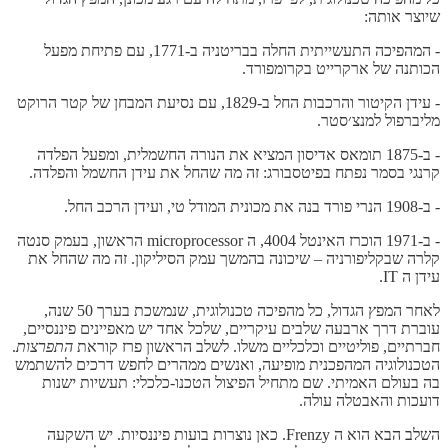
שיוצר אותה:
- המהפיכה התעשייתית החלה בבריטניה ב-1771, עם פתיחת מפעל
הכותנה של ארקרייט בקרומפורד.
- עידן הקיטור והרכבות החל ב-1829, עם נסיעת המבחן של קטר הרוקט
מליברפול למנצ׳סטר.
- ב-1875 תומאס אדיסון המציא את הנורה החשמלית, ומפעל הפלדה
קרנגי בסמר נפתח בפיטסבורג: זה מה שהחל את עידן החשמל והפלדה.
- ב-1908 הנרי פורד בנה את מכונית המודל טי, ועידן הרכב החל.
- ב-1971 הוכרז האינטל 4004, ה microprocessor הראשון, בעמק סנטה
קלרה שבקליפורניה – שיכונה בהמשך עמק הסיליקון. זה מה שהחל את
עידן ה IT.
לאחר המפץ הגדול, כל מהפיכה טכנולוגית, שנמשכת בערך 50 שנה,
עוברת דרך ארבעה שלבים עיקריים, שלכל אחד יש מאפיינים פיננסיים,
חברתיים, פוליטיים וכלכליים משלו. לשלב הראשון פרז קוראת
התפרצות
.
הטכנולוגיה המהפכנית מופיעה, ואנשים ממהרים לחפש דרכים להשתמש
בה בעולם האמיתי. שם מתחיל הפיצול הטכנו-כלכלי: תעשיות ישנות
דועכות והאבטלה עולה.
השלב הבא הוא ה Frenzy. כאן נוצרות בועות פיננסיות. יש השקעה