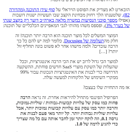
הובארט לא מצדיק את הפוסט הויראלי על
סוף עידן התוכנה
(מהדורה
82),
שלטענתו הלך רחוק מבחינת הקצב שבו תעשיות ישנות דועכות
(אפילו
מספר סוכני הנסיעות במשרה מלאה בארה״ב דועך רק בקצב שנתי
של בערך 3%
), ופספס משהו מהותי לגבי המאפיינים הכלכליים של תוכנה:
המוצר המשלים לכל מוצר תוכנה הוא הרבה יותר תוכנה! זה
חלק מה
תעלומה של Docusign
, כלומר למה יש להם כל כך
הרבה עובדים? ולמה מישהו אחר לא פשוט בונה תחליף זול
יותר? […]
למוצר הכי גדול לרוב יש את הכי הרבה אינטגרציות, וככל
שהעלות של השקת מוצרי SaaS חדשים פוחתת, ההשקעה
הדרושה כדי לבנות את האינטגרציות הנכונות עבור 99%
ממקרי השימוש של הלקוחות למעשה
עולה
.
אז מה התחזית שלו בעצם?
הפרופיל הפיננסי מתחיל להיראות אחרת. זה נראה
הרבה
פחות כמו עסק של עלויות קבועות-גבוהות / שוליות-נמוכות,
והרבה יותר כמו עסק עם עלויות קבועות נמוכות יותר, אבל
עלויות שוליות גבוהות יותר
.
קל יותר מאי פעם לבנות את
גרסה 0.1, וזה לוקח יותר זמן לחבר אותה עם כל מה שצריך
כדי להגיע לרמה של 1.0.