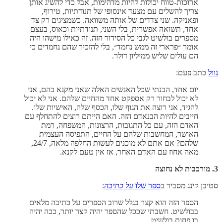
ארוכות-טווח יכולות להיות מדהימות, אבל כדי להשיג אותן
צריך להשלים עם מצעד אינסופי של תנודתיות, טירוף,
ופאניקה. שני צדדים של אותה משוואה. כשמציגים רק צד
אחד, תשואה אפשרית, בלי השני, תנודתיות וכאוס, בעצם
מספרים בולשיט לגבי כל הסידור הזה. זה כאילו מישהו היה
אומר ״פרארי זה ממש נחמד״, בלי להזכיר שהם נחמדים כי
הם עולים שליש ממיליון דולר.
נוול
כתב פעם:
יום אחד, הבנתי שכל האנשים האלה שאני מקנא בהם, אני
לא יכול לבחור רק אספקט אחד מהחיים שלהם. אני לא יכול
להגיד, אני רוצה את הגוף שלו, הכסף שלה, האישיות שלו.
חייבים להיות הבנאדם הזה. האם הייתם רוצים להתחלף עם
האדם הזה, עם כל התגובות, הרצונות, המשפחה, רמת
האושר, המחשבות שלהם על החיים, התפיסה העצמית
שלהם? אם אתם לא מוכנים לעשות החלפה מלאה, 24/7,
מאה אחוז עם האדם האחר, אז אין טעם לקנא.
3. מורכבות לא נחוצה
סטיבן קינג מסביר ב
ספר שלו
על כתיבה
:
הספר הזה הוא קצר בגלל שרוב הספרים על כתיבה מלאים
בבולשיט. חשבתי שככל שהספר יהיה קצר יותר, ככה יהיה
בו פחות בולשיט.