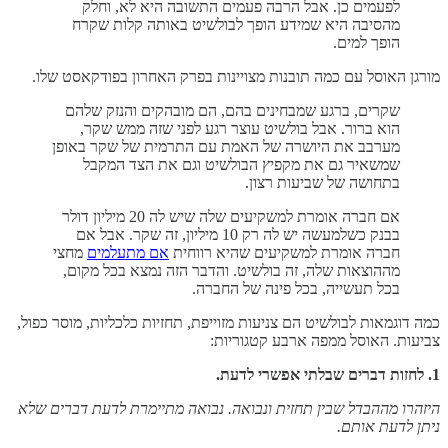
לפעמים כן. אבל הרבה פעמים התשובה היא לא, וחלק
מהסיבה היא שמידע הופך לבולשיט באותה קלות שקרח
הופך למים.
מורגן האוסל עם כמה תובנות מצויינות בפרק האחרון בפודקאסט שלו.
שקרים, ברגע שמבחינים בהם, הם מובהקים והנזק שלהם
הוא ברור. אבל בולשיט עוצר רגע לפני שזה ממש שקר,
מערבב את היושרה של האמת עם התרמית של שקר באופן
שמשאיר גם את מקפיץ הבולשיט וגם את הצד המקבל
בתחושה של שביעות רצון.
אם חברה אומרת למשקיעים שלה שיש לה 20 מיליון דולר
בבנק כשלמעשה יש לה רק 10 מיליון, זה שקר. אבל אם
חברה אומרת למשקיעים שהיא רווחית
אם מתעלמים
מחצי
מההוצאות שלה, זה בולשיט. והדבר הזה נמצא בכל מקום,
בכל תעשייה, בכל פינה של החברה.
כמה דוגמאות לבולשיט הם צניעות מזוייפת, תחזיות כלכליות, מוסר כפול,
צביעות. האוסל ממפה ארבע קטגוריות:
1. לחזות דברים שבלתי אפשרי לדעת.
היזהרו מההבדל שבין תחזית ונבואה. נבואה מתיימרת לדעת דברים שלא
ניתן לדעת אותם.