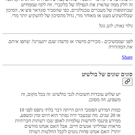
זה חלק ממה שהאיץ את הנפילה של בלקברי. וזה לקח שממחיש
שבתקופות של מעברים טכנולוגיים, כפי שהסביר סונדאר פיצ׳אי, הסיכון
שבלהשקיע מעט או מאוחר מדי, גדול מהסיכון של להשקיע יותר מדי.
גילוי נאות: לונג גוגל
לפני שממשיכים - מכירים מישהי או מישהו שגם יתעניינו? שתפו איתם
את המהדורה
Share
סוגים שונים של בולשיט
יש שלוש עובדות חשובות לגבי בולשיט: זה בכל מקום, זה
משפיע, וזה מסוכן.
כמות המידע הפומבי היום הייתה דבר בלתי נתפס לפני 10
או 20 שנים. מה שבעבר היה נסתר הוא היום זמין ובשפע,
ממידע פיננסי לחדשות עולמיות לאופן שבו רשתות חברתיות
מראות שמיליוני אנשים חיים. אבל האם אנחנו מודעים
יותר? האם אנחנו פחות נוטים לקבל החלטות רעות?