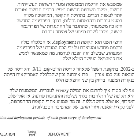
שמשבש את הרקמה המבוססת ומגדיר רשתות תעשייתיות
חדשות, מייצר תשתיות חדשות ומפיץ דרכים חדשות וטובות
יותר לעשות דברים. בתחילת התקופה, המהפיכה מלווה
במעט עובדות ובהבטחות גדולות; בסוף, הפרדיגמה החדשה
היא כח משמעותי, שהתגבר על ההתנגדות של הפרדיגמה
הישנה, ומוכן לשרת כמנוע של צמיחה נרחבת.
החצי השני הוא תקופת ה deployment, אז הכלכלה כולה
נרקמת מחדש ומעוצבת על ידי הכח המודרני של הפרדיגמה
המנצחת, שבשלב הזה הפכה לנורמה, מה שמאפשר לממש
את פוטנציאל העושר המלא שלה.
ב-2002, בתקופת השפל שלאחר קריסת הדוט-קום, 9/11, והקריסה של
הונאות ענק כמו אנרון — פרז איבחנה נכון שהכלכלה האמריקאית הייתה
בנקודת המפנה. בדיוק בין שני החצאים הללו.
אני לא בטוח איך לתרגם את המילה Frenzy לעברית. המשמעות שלה
היא תקופה של התלהבות בלתי נשלטת והתנהגות פרועה. אז אולי
שלב
הטירוף,
או
שלב ההשתוללות
. זה מה שמגיע אחרי תקופת ההתפרצות,
ולפני
נקודת המפנה
ו
תור הזהב
, של המהפיכה הטכנולוגית.