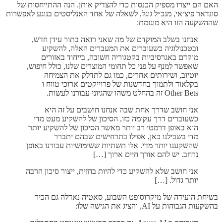
האם הם ייצרו מספיק הכנסות כדי להצדיק אותן. הנה ההתייחסות של
סונדאר פיצ׳אי, מנכ״ל גוגל, לשאלה של אחד האנליסטים בנוגע לאפשרות
שההשקעה הזו היא מוגזמת:
אנחנו בשלב המוקדם של מה שאני רואה בתור עידן חדש,
ובטכנולוגיה כשעוברים את המעברים האלה, להשקיע
מוקדם באגרסיביות בקטגוריה חשובה, בייחוד באזורים
שאפשר למנף על פני כל תחומי המוצרים שלנו, כולל חיפוש,
יוטיוב, ושירותים אחרים, כמו גם לתדלק את הצמיחה
בקלאוד ולתמוך בחדשנות של פרוייקטים ארוכי טווח ו
Other Bets זה בהחלט משהו שהגיוני עבורנו לעשות.
אני חושב שדרך אחת שבה אנחנו חושבים על זה היא
כשעוברים דרך עקומה כזו, הסיכון של להשקיע מעט מדי
הוא באופן דרמטי רב יותר מאשר הסיכון של להשקיע יותר
מדי בשבילנו כאן, אפילו בתרחישים שבהם יתברר
שהשקענו יותר מדי. אלו תשתיות ששימושיות עבורנו באופן
נרחב. יש להם אורך חיים ארוך […]
אני חושב שלא להשקיע כדי להיות בחזית, ייצור סיכון הרבה
יותר גדול. […]
בשיחת הועידה של מיקרוסופט השבוע, סאטיה נאדלה גם הכיר
בהשקעות הגבוהות על AI, והציג את הגישה שלו: