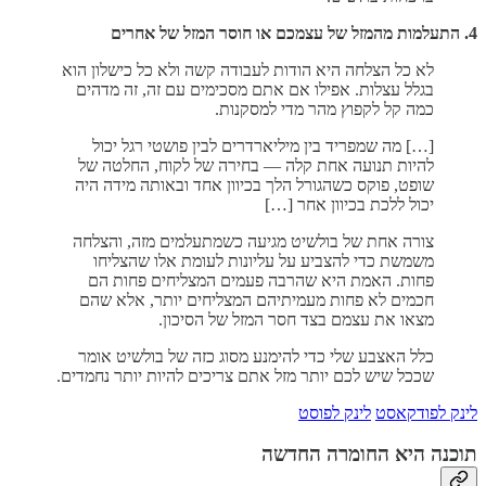
4. התעלמות מהמזל של עצמכם או חוסר המזל של אחרים
לא כל הצלחה היא הודות לעבודה קשה ולא כל כישלון הוא
בגלל עצלות. אפילו אם אתם מסכימים עם זה, זה מדהים
כמה קל לקפוץ מהר מדי למסקנות.
[…] מה שמפריד בין מיליארדרים לבין פושטי רגל יכול
להיות תנועה אחת קלה — בחירה של לקוח, החלטה של
שופט, פוקס כשהגורל הלך בכיוון אחד ובאותה מידה היה
יכול ללכת בכיוון אחר […]
צורה אחת של בולשיט מגיעה כשמתעלמים מזה, והצלחה
משמשת כדי להצביע על עליונות לעומת אלו שהצליחו
פחות. האמת היא שהרבה פעמים המצליחים פחות הם
חכמים לא פחות מעמיתיהם המצליחים יותר, אלא שהם
מצאו את עצמם בצד חסר המזל של הסיכון.
כלל האצבע שלי כדי להימנע מסוג כזה של בולשיט אומר
שככל שיש לכם יותר מזל אתם צריכים להיות יותר נחמדים.
לינק לפודקאסט
לינק לפוסט
תוכנה היא החומרה החדשה