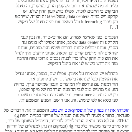
הצמיחה ב Azure AI, זה הדבר הראשון שאנחנו מסתכלים
עליו. זה מה שמניע את רוב השקעון ההון, בעיקרון, זה סיגנל
הביקוש כי חייבים לזכור, אפילו בהשקעון ההון שלנו, יש
קרקע ויש בניית data centers, ומעל 60% זה הציוד, שיירכש
רק עבור inferencing וכל השאר אם יהיה סיגנל של ביקוש
[…]
הנכסים, כפי שאיימי אמרה, הם ארוכי-טווח, זה נכון לגבי
הקרקע וה data center שאגב, אנחנו אפילו לא בונים עד
הסוף, אנחנו יכולים לבנות דברים שיהיו חצי-מוכנים, אנחנו
קוראים לזה מדפים קרים וכן הלאה. אנחנו יודעים איך לנהל
את הוצאות ההון שלנו כדי לבנות נכסים ארוכי טווח והרבה
מזה מתרחש כשיש לנו את סיגנל הביקוש.
בהחלט יש הוצאות על אימון. אפילו שם, כמובן, אנחנו נגדיל
את האימון ככל שנראה ביקוש … חשוב לתפוס את
ההזדמנות עם פורטפוליו המוצרים הנכון שמייצר ערך. בחזית
הזו, אני מרגיש טוב לגבי ההצעה הנרחבת של מיקרוסופט,
בין שזה בצד ה consumer, ובין שזה בצד המסחרי בתשלום
לפי כסא או לפי שימוש. זה, אני חושב, המניע המשמעותי.
הזכרתי את זה בפרק של אופטיקאסט השבוע
, והשמעתי את הדברים של
סונדאר, בתור אנלוגיה להשקעות העתק של וורייזון בבניית רשת 4g
ב-2010. זה לא היה נראה הגיוני למייק לזרידיס, המנכ״ל השותף של רים,
והוא סירב לייצר מכשיר בלקברי 4g (ובמקום זה נתן למנהלים של וורייזון
הרצאה על פיזיקה כדי להסביר שההשקעה שלהם היא לא הגיונית). אבל