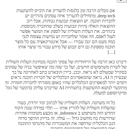
אם מבלים הרבה זמן בלנסות להצדיק את הקייס להשקעות
deep tech, מתחילים להעריך איזה עסקים נהדרים יש
לחברות תוכנה. יש הוצאות קבועות גבוהות, אבל רוב
ההוצאות האלה נהיות קבועות בשלב שהחברה מבוססת.
בינתיים, את העלות השולית של לספק את המוצר אפשר
לעגל לאפס, וזה אומר שלחברות יש גמישות עצומה לגבי
כמה מעט הם יגבו עבורו — אבל אינטרקאציה עם כל מוצר
תוכנה מספקת גם זרם קבוע של מידע עבור מי שיצר אותו
[…]
דיברנו כאן הרבה על הייחודיות של עסקי תוכנה מבחינת העלות השולית
של לשרת משתמשים חדשים, ועל כך שזה מה שאיפשר בניה של עסקים
בסקייל שמעולם לא נראה. ובכן, ביירן הובארט כתב לאחרונה על כך
שבעידן ה AI, נראה שהמאפיינים הכלכליים של חברות תוכנה נראים
דומים יותר למאפיינים הכלכליים שהיו באופן מסורתי לחברות חומרה. זה
מתקשר לנושא ההשקעות בתשתיות AI שדיברנו עליהן בהקשר של גוגל
ומיקרוסופט למעלה.
כל זה משתנה. העלות השולית של לכתוב קוד יורדת, בעוד
שהעלות השולית של להריץ אותו — תלוי במידה שבה הקוד
החדש הזה משתמש ב inference, או מבצע משימות אחרות
שדורשות כח מחשוב גדול — עולה. זה בדיוק ההיפך מרוח
הגב הכלכלית שדחפה את המשכורות של מהנדסי התוכנה
ואת התשואות של המשקיעים בתוכנה.