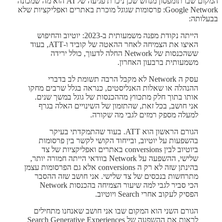
המקום שבו תומפסון מנחש שכן ניכרת פגיעה של AI הוא מה שמכונה
Google Network: פרסומות שגוגל מוכרת באתרים ואפליקציות שלא
בבעלותה:
הייתה נקודת מפנה משמעותית ב-2023: יוטיוב והחיפוש
האיצו את הצמיחה לאחר ההאטה של קוביד ו-ATT, בעוד
ששהכנסות של Network החלה לדעוך, כולל ירידה
משמעותית ברבעון האחרון.
עסק ה Network לא מקבל הרבה תשומת לב בדברי
ההנהלה או שאלות האנליסטים, כנראה בגלל שרבים מחקו
אותו בתוך חלק מתכווץ מההכנסות של גוגל במשך שנים.
אני חושב, בכל זאת, שהתזמון של השינויים האלה בגרף
למעלה מספק רמזים לגבי מה שקורה.
הגורם הראשון הוא ATT. בעוד שהתמקדתי בעיקר
בהשפעות על יוטיוב, ובייחוד הקושי לקשר בין פרסומות
ביוטיוב לבין conversions באתרים ואפליקציות של צד
שלישי, ההשפעה על Network בוודאי הייתה חמורה יותר,
בהינתן שזה לא רק ה conversions אלא גם הפרסומות עצמן
מתרחשות בנכסים של צד שלישי. אני חושב שזה ההסבר
הכי סביר לגבי למה שיעור הצמיחה בהכנסות Network
הפסיק לעקוב אחרי Search ויוטיוב.
הגורם השני הוא המקום שבו אני חושב שאנחנו מתחילים
לראות את ההשפעה של Search Generative Experiences