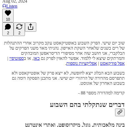
Aug 02, 2024
Listen
10
2
2
שוב יום שישי. הפרק השבוע באופטיקאסט עקב מקרוב אחרי ההתנהלות
של רים בשנים שלאחר השקת האייפון. נהניתי מאד משני הפרקים על
הבלקברי, אני חושב שזה אחר מסיפורי הדיסראפשן המובהקים
והמרתקים שיצא לי ללמוד. אפשר להאזין לפרק גם
כאן
, או ב
ספוטיפיי
|
אפל פודקאסט
|
אפליקציות נוספות
.
בשבוע הבא הבלוג ייצא לחופשה, לא ייצא פרק של אופטיקאסט ולא
תתפרסם מהדורה של
הרהורי יום שישי
. אני מתכנן הפסקה דומה גם
בשבוע האחרון של אוגוסט.
קדימה למהדורה מספר 88 -
דברים שנתקלתי בהם השבוע
בינה מלאכותית, גוגל, מיקרוסופט, ואתרי אינטרנט