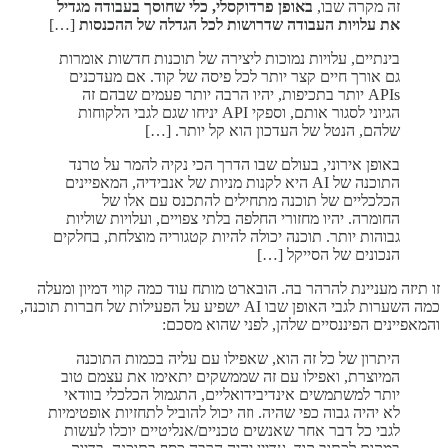
זה מקרה שבו,
באופן פרדוקסלי, כלי שחוסך בעבודה מגדיל
את עלויות העבודה שדרושות לכל הגדלה של ההכנסות
[…]
בינתיים, עלויות נמוכות ליצירה של תוכנות חדשות אומרות
גם אורך חיים קצר יותר לכל פיסה של קוד. אם מעדכנים
APIs יותר בתכיפות, יהיו הרבה יותר פעמים שבהם זה
הגיוני לסגור אותם, וספקי API יניחו שגם לגבי הלקוחות
שלהם, הנטל של העדכון הוא קל יותר. […]
באופן אירוני, בעולם שבו הדרך הכי נקיה להמר על טרנד
התוכנה של AI היא לקנות מניות של אנבידיה, המאפיינים
הכלכליים של תוכנה מתחילים להתכנס עם אלו של
החומרה. יהיו מחזורי החלפה בלתי צפויים, ועלויות שוליות
גבוהות יותר. תוכנה יכולה להיות קטגוריה מוצלחת, בחלקים
הנכונים של הסייקל […]
זו תיזה מעניינת להרהר בה. הובארט מותח עוד כמה קווי דמיון ומעלה
כמה השערות לגבי האופן שבו AI ישפיע על הפעילות של חברות תוכנה,
והמאפיינים הפיננסיים שלהן, לפני שהוא מסכם:
היתרון של כל זה הוא, שאפילו עם עליה בכמות התוכנה
המיוצרת, ואפילו עם זה שממשקים יתאימו את עצמם טוב
יותר למשתמשים אינדיבידואליים, התגמול הכלכלי בוודאי
לא יהיה גבוה כפי שהיה. וזה יכול להוביל לתחזיות אופטימיות
לגבי כל דבר אחר שאנשים טכניים/אנליטיים יוכלו לעשות