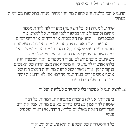
-
מתוך הספר
תחילת האינסוף
.
הדוגמא הכי בולטת היא לחזות מה יהיו מחירי מניות בתקופות מסויימות
בעתיד.
שווי של מניות (או כל השקעה) מוערך לפי לקחת מספר
מהיום ולהכפיל אותו בסיפור לגבי המחר. קל למצוא את
המספרים — קחו את ההכנסות או הרווחים או הדיבידנדים
… הסיפור תלוי באופטימיות, או פסימיות, או כמה משקיעים
כועסים על הפוליטיקאים, או כמה חכמים הם מרגישים, או
כמה משכנע היועץ שלהם היה. זה המכפיל של כמה
משקיעים מוכנים לשלם עבור המספרים. ואת המכפיל הזה
בלתי אפשרי לדעת, כי זה משקף את מצב הרוח של האנשים
בנקודת זמן. איך מישהו יכול לדעת מה יהיה המצב רוח של
אוסף אנשים זרים בעוד שנה מהיום? אני לא יודע מה יהיה
מצב הרוח שלי היום בערב.
2. להציג תגמול אפשרי בלי להתייחס לעלויות הנלוות
ב״עלויות״ אני לא בהכרח מתכוון לתג המחיר. כל דבר
ששווה להתאמץ בשבילו בחיים בא עם מחיר, אבל את רוב
המחירים האלה משלמים בלחץ, חרדה, אי ודאות ופקפוק
עצמי.
כל ההיסטוריה של השקעות היא פשוטה: תשואות