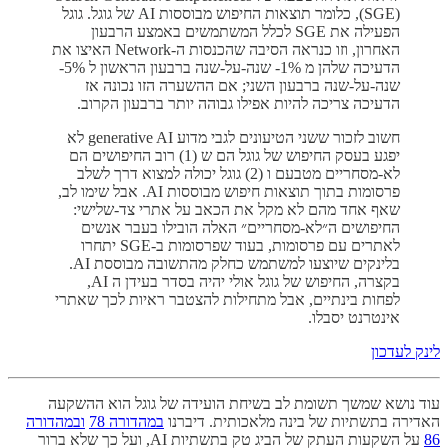
(SGE), כלומר תוצאות החיפוש מבוססות AI של גוגל. גוגל
הפעילה את SGE לכלל המשתמשים באמצע הרבעון
האחרון, וזו כנראה הסיבה שהכנסות ה-Network האיצו את
הדעיכה שלהן מ 1%- שנה-על-שנה ברבעון הראשון ל 5%-
שנה-על-שנה ברבעון השני; אם ההשערה הזו נכונה אז
הדעיכה צריכה להיות אפילו גבוהה יותר ברבעון הקרוב.
חשוב לזכור ששני הטיעונים לגבי מדוע generative AI לא
יפגע בעסק החיפוש של גוגל הם ש (1) רוב החיפושים הם
לא-מסחריים מטבעם ו (2) גוגל יכולה למצוא דרך לשלב
פרסומות בתוך תוצאות חיפוש מבוססות AI. אבל שימו לב,
שאף אחד מהם לא מקל את הכאב על אתרי צד-שלישי:
החיפושים ה״לא-מסחריים״ האלה הובילו בעבר אנשים
לאתרים עם פרסומות, בעוד שפרסומות ב-SGE יתחרו
בלינקים שיוצעו למשתמש כחלק מהתשובה מבוססת AI.
בקצרה, החיפוש של גוגל אולי יהיה בסדר בעידן ה AI,
לפחות בינתיים, אבל מתחילות להצטבר ראיות לכך שאתרי
אינטרנט יסבלו.
לינק לעדכון
עוד נושא שמשך תשומת לב בשיחת הועידה של גוגל הוא ההשקעה
האדירה בתשתיות של בינה מלאכותית. דיברנו
במהדורה 78
ובמהדורה
86
על השקעות העתק של הביג טק בתשתיות AI, ועל כך שלא ברור