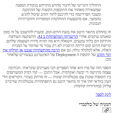
התהליך הקריטי של חיבור מחדש מתרחש בנקודת המפנה
שמשאירה מאחור את התקופות הקשות של ההתקנה
ומעבר הפרדיגמה כדי להיכנס ל
תור הזהב
שיכול להגיע
בהמשך, אם מתבצעות ההחלטות המוסדיות והחברתיות
הנכונות.
זה בהחלט מתאר היטב את בועת הדוט-קום, ומעניין להתעכב על זה בזמן
שאנחנו עוקבים אחרי
הדינמיקה המתפתחת ב AI
; ההשקעה העודפת
והתיקון הם בלתי נמנעים, השאלה היא מה תהיה מידת העוצמה שלהם;
קריסת הדוט קום הייתה הרסנית לא רק עבור מי שהימר על המניות
האלה, אלא לכלכלה כולה, גם אם
הרבה מהתשתיות שנבנו אז תדלקו את
תור הזהב
של תקופת ה Deployment של האינטרנט בעשורים שלאחר
מכן.
הספר הזה של פרז הוא אחד הספרים הכי מעניינים שקראתי. הכתיבה
עצמה מרגישה די יבשה ואקדמית. אבל התוכן — קווי דמיון המשותפים
בין תקופות שונות עם טכנולוגיות שונות — זה מרתק בעיניי. הקוראים חדי
העין בוודאי יזהו איך זה מתאר היטב גם התפתחויות טכנולוגיות שדיברנו
עליהן במהדורות קודמות.
לינק לספר
המניה של בלקברי