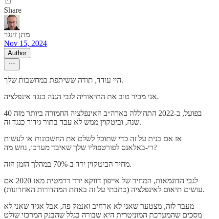
Share
מתן זינגר
Nov 15, 2024
Author
היי עודד, תודה ששיתפת במחשבות שלך.
אני מכיר טוב את התיאוריה לגבי הגנה כנגד אינפלציה.
בפועל, ב-2022 התחוללה בארה״ב האינפלציה החמורה ביותר מזה 40
שנה, וביטקוין ממש לא עבד בתור גידור כנגד זה.
אז אם בנית על זה כדי שתוכל לשלם את החשבונות או לעשות
רי-באלאנס לפורטפוליו שלך שאיבד מערכו, נחש מה?
מחיר הביטקוין ירד ב-70% במהלך הזמן הזה.
לגבי הדוגמאות, המחיר של אייפון דווקא ירד דרמטית מאז 2020 אם
עושים תיאום לאינפלציה (כתבתי על זה באחת המהדורות האחרונות).
מעבר לזה, מצטער שאני לא ארחיב ואנמק פה, אבל אגיד שאני לא
מסכים שהמערכת המוניטרית היא שבורה בגלל שהבנק המרכזי שולט