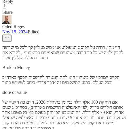
Reply
Share
Oded Regev
Nov 15, 2024
Edited
היי מתן, תודה על הפוסט המעולה. אני ממש ממליץ לך ולכל מי שרוצה
להבין ״למה יש כל כך הרבה משוגעים שמאמינים בביטקוין״ , לקרוא את
הספר המעולה של לין אלדן
Broken Money
הקייס המרכזי של ביטקוין הוא לתת קונטרה להדפסות הכסף בארה״ב
ובכל העולם. כרגע התשלומים זה ״דבר צדדי״ ביחס לשימוש בתור
store of value
אם החזקת 100 אלף דולר במזומן בתחילת 2020, היום כח הקניה של
אותם דולרים בדיוק (לפי האינפלציה הרשמית בארה״ב), בסה״כ 5 שנים
אחרי, הוא 79 אלף דולר. וזה המטבע הכי חזק בעולם כן? כל מטבע אחר
נשחק הרבה יותר. וזה רק אחרי 5 שנים. בנוסף מדידת האינפלציה שכאילו
מייצגת את קצב השחיקה, היא מעוותת לחלוטין ומגמדת את הקצב
האמיתי שבו הכסף שלנו נשחק.