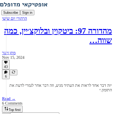
Subscribe
Sign in
הרהורי יום שישי
מהדורה 97: ביטקוין ובלוקצ׳יין, כמה
שווה…
מתן זינגר
Nov 15, 2024
40
6
״זה דבר אחד לראות את העתיד מגיע, וזה דבר אחר לגמרי לדעת את
התזמון.״
Read →
6 Comments
Top first