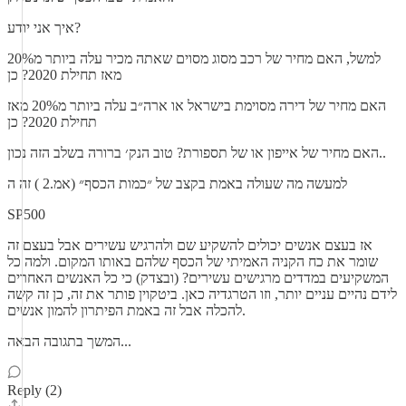
איך אני יודע?
למשל, האם מחיר של רכב מסוג מסוים שאתה מכיר עלה ביותר מ20%
מאז תחילת 2020? כן
האם מחיר של דירה מסוימת בישראל או ארה״ב עלה ביותר מ20% מאז
תחילת 2020? כן
האם מחיר של אייפון או של תספורת? טוב הנק׳ ברורה בשלב הזה נכון..
למעשה מה שעולה באמת בקצב של ״כמות הכסף״ (אמ.2 ) זה ה
SP500
אז בעצם אנשים יכולים להשקיע שם ולהרגיש עשירים אבל בעצם זה
שומר את כח הקניה האמיתי של הכסף שלהם באותו המקום. ולמה כל
המשקיעים במדדים מרגישים עשירים? (ובצדק) כי כל האנשים האחרים
לידם נהיים עניים יותר, וזו הטרגדיה כאן. ביטקוין פותר את זה, כן זה קשה
להכלה אבל זה באמת הפיתרון להמון אנשים.
המשך בתגובה הבאה...
Reply (2)