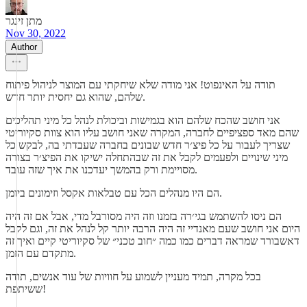
מתן זינגר
Nov 30, 2022
Author
תודה על האינפוט! אני מודה שלא שיחקתי עם המוצר לניהול פיתוח
שלהם, שהוא גם יחסית יותר חדש.
אני חושב שהכח שלהם הוא בגמישות וביכולת לנהל כל מיני תהליכים
שהם מאד ספציפיים לחברה, המקרה שאני חושב עליו הוא צוות סקיוריטי
שצריך לעבור על כל פיצ׳ר חדש שבונים בחברה שעבדתי בה, לבקש כל
מיני שינויים ולפעמים לקבל את זה שבהתחלה ישיקו את הפיצ׳ר בצורה
מסויימת ורק בהמשך יעדכנו את איך שזה עובד.
הם היו מנהלים הכל עם טבלאות אקסל וזימונים ביומן.
הם ניסו להשתמש בגי׳רה בזמנו וזה היה מסורבל מדי, אבל אם זה היה
היום אני חושב שעם מאנדיי זה היה הרבה יותר קל לנהל את זה, וגם לקבל
דאשבורד שמראה דברים כמו כמה ״חוב טכני״ של סקיוריטי קיים ואיך זה
מתקדם עם הזמן.
בכל מקרה, תמיד מעניין לשמוע על חוויות של עוד אנשים, תודה
ששיתפת!