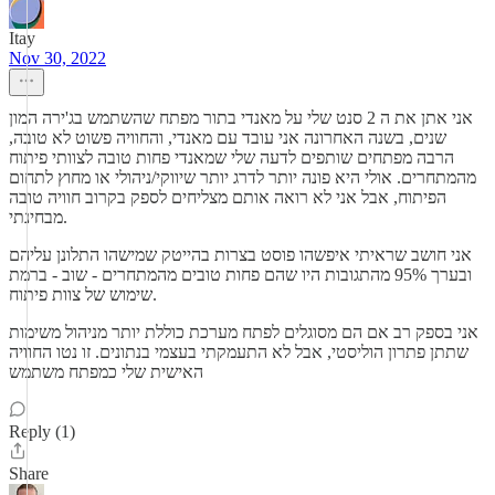
Itay
Nov 30, 2022
אני אתן את ה 2 סנט שלי על מאנדי בתור מפתח שהשתמש בג'ירה המון
שנים, בשנה האחרונה אני עובד עם מאנדי, והחוויה פשוט לא טובה,
הרבה מפתחים שותפים לדעה שלי שמאנדי פחות טובה לצוותי פיתוח
מהמתחרים. אולי היא פונה יותר לדרג יותר שיווקי/ניהולי או מחוץ לתחום
הפיתוח, אבל אני לא רואה אותם מצליחים לספק בקרוב חוויה טובה
מבחינתי.
אני חושב שראיתי איפשהו פוסט בצרות בהייטק שמישהו התלונן עליהם
ובערך 95% מהתגובות היו שהם פחות טובים מהמתחרים - שוב - ברמת
שימוש של צוות פיתוח.
אני בספק רב אם הם מסוגלים לפתח מערכת כוללת יותר מניהול משימות
שתתן פתרון הוליסטי, אבל לא התעמקתי בעצמי בנתונים. זו נטו החוויה
האישית שלי כמפתח משתמש
Reply (1)
Share