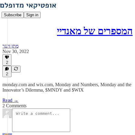
Subscribe
Sign in
המספרים של מאנדיי
מתן זינגר
Nov 30, 2022
2
2
monday.com and wix.com, Monday and Numbers, Monday and the
Innovator’s Dilemma, $MNDY and $WIX
Read →
2 Comments