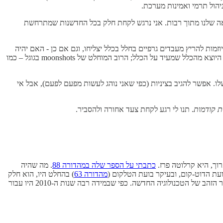
יהול תרמי ואמינות מערכת.
פרים אחורה לשיגור שני אבות טיפוס של לווינים בשיתוף עם Planet עד תחילת 2027, נקודת הציון הבאה שלנו מתוך רבות. אני נרגש לקחת חלק בכל החדשנות שמתרחשת
מות להריץ מעבדים גרפיים בחלל בכלל יצליחו, וגם אם כן - האם יהיה
בם כנראה ייכשלו. אפשר להגיב בציניות (כפי שאני נוהג לעשות מפעם לפעם), אבל אי
. תנו לי רגע לקחת צעד אחורה ולהסביר.
וך, היא קרלוטה פרז.
כתבתי על הספר שלה במהדורה 88
. מה שהיה
מהדורה 63
) בהחלט היו, הוא חלק
טבעי מהמחזור של מהפיכה טכנולוגית. היא צפתה ש, כמו עם מהפיכות טכנולוגיות קודמות, לאחר השבר תגיע נקודת המפנה שתביא לשלב הסינרגיה. תור הזהב של הטכנולוגיה החדשה. כפי שבמידה רבה שנות ה-2010 היו עבור