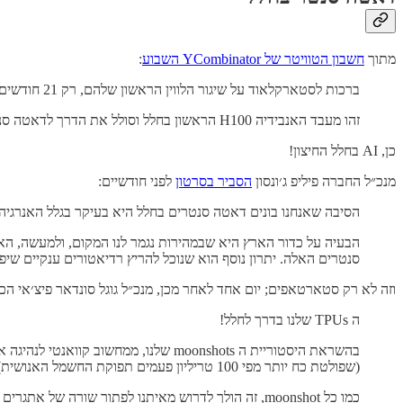
מתוך
חשבון הטוויטר של YCombinator השבוע
:
ברכות לסטארקלאוד על שיגור הלווין הראשון שלהם, רק 21 חודשים מהקמת החברה.
זהו מעבד האנבידיה H100 הראשון בחלל וסולל את הדרך לדאטה סנטרים ענקיים, מופעלים על ידי אנרגיה סולארית, שינועו סביב כדור הארץ.
כן, AI בחלל החיצון!
מנכ״ל החברה פיליפ ג׳ונסון
הסביר בסרטון
לפני חודשיים:
הסיבה שאנחנו בונים דאטה סנטרים בחלל היא בעיקר בגלל האנרגיה 
הבעיה על כדור הארץ היא שבמהירות נגמר לנו המקום, ולמעשה, האנר
סנטרים האלה. יתרון נוסף הוא שנוכל להריץ רדיאטורים ענקיים שי
וזה לא רק סטארטאפים; יום אחד לאחר מכן, מנכ״ל גוגל סונדאר פיצ׳אי הכר
ה TPUs שלנו בדרך לחלל!
(שפולטת כח יותר מפי 100 טריליון פעמים תפוקת החשמל האנושית).