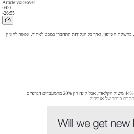
Article voiceover
0:00
-26:55
, בהשקת האייפון, ואיך כל הנקודות התחברו במבט לאחור. אפשר להאזין
השאלה שמרחפת לגבי אמזון היא ההשקעה הנמוכה – יחסית – במעבדים גרפיים של אנבידיה; לפי הגרף הזה שהסתובב בטוויטר, אמזון מחזיקה ב-44% משוק הקלאוד, אבל קונה רק 20% מהמעבדים הגרפיים
תקדם ביותר של אנבידיה.