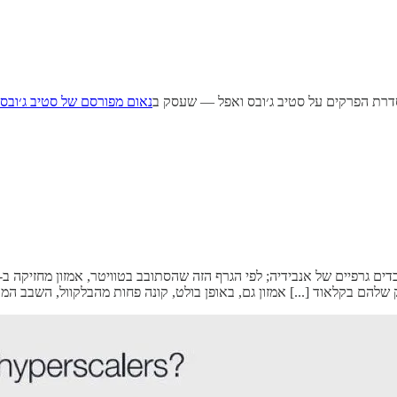
רת הפרקים על סטיב ג׳ובס ואפל — שעסק ב
נאום מפורסם של סטיב ג׳ובס
 שלהם בקלאוד [...] אמזון גם, באופן בולט, קונה פחות מהבלקוול, השבב המ