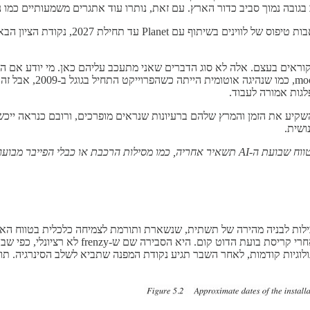
בגובה נמוך סביב כדור הארץ. עם זאת, נותרו עוד אתגרים משמעותיים כמו נ
עוד בדיקות ופריצות דרך יידרשו בעודנו סו
וראים בעצם. אלה לא סוג הדברים שאני מתעכב עליהם כאן. מי יודע אם היוז
גות אמורה לעבוד.
AI דוחפת המון אנשים מוכשרים להשקיע את הזמן והמרץ שלהם ברעיונות שנראים מופרכים, ורו
ושית.
ת הרכבת או כבלי הפייבר מבועות קודמות
בילות לבניה מהירה של תשתית, שנשארת ותורמת לצמיחה כלכלית בטווח האר