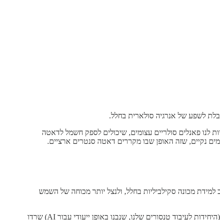
בלת לשפע של אנרגיה סולארית בחלל.
ות לנו פאנלים סולריים עצומים, שיכולים לספק חשמל לדאטה
מים נקיים, שזה האופן שבו מקררים דאטה סנטרים ארציים.
Suncatcher בוחן איך נוכל יום אחד לבנות מערכות מחשוב למידת מכונה סקילביליות בחלל, ולנצל יותר מכוחה של השמש
כמו כל moonshot, זה הולך לדרוש מאיתנו לפתור שורה של אתגרים הנדסיים מורכבים. מחקר מוקדם מראה שמעבדי TPU מדור הטריליום שלנו (היחידות לעיבוד טנסורים שלנו, שנבנו באופן ייעודי עבור AI) שרדו