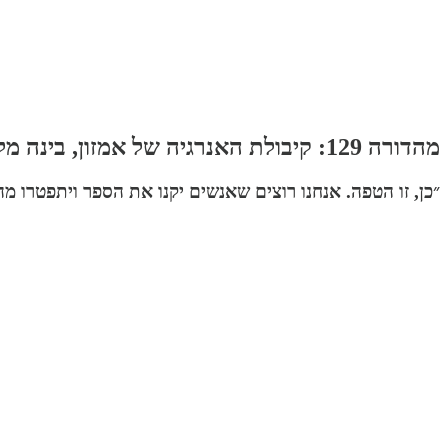
מהדורה 129: קיבולת האנרגיה של אמזון, בינה מלאכותית בחלל, בועות כמנגנון תיאום, דוט-קום וקיבולת קוגניטבית, הסוף לסטגנציה, הטפה לבועה
״כן, זו הטפה. אנחנו רוצים שאנשים יקנו את הספר ויתפטרו 