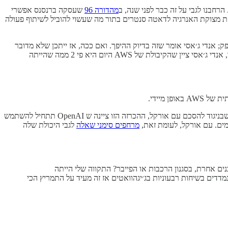
מהדורה 96
שעסקה ברנסנס אפשרי
 מצוקת האנרגיה לדאטה סנטרים בתור מה שעשוי להוביל לשיתוף פעולה
אנדי ג׳אסי אומר שזה בדיוק ההיפך. ואם ככה, אז ייתכן שלא מדובר
בעיוורון אסטרטגי מצד אמזון, שמבצעת השקעת-חסר במעבדי אנבידיה, אלא בתיעדוף בריא של פיתרון צוואר הבקבוק המיידי יותר. בדברי הפתיחה שלו, אנדי ג׳אסי ציין שהקיבולת של AWS היום היא פי 2 ממה שהייתה
); אלא שבניגוד להסכם עם אורקל, ההכרזה הזו ציינה ש OpenAI תתחיל להשתמש
ים. עם אורקל, לעומת זאת,
מרחפים סימני שאלה
לגבי היכולת שלה
ים כעת, ולא היו נבנים אחרת, בסגנון הרכבות או הפייבר? התקווה שלי הייתה
דים בשיחות רבעוניות בג׳יגהוואטים אז זה מעיד על התמריץ הכי