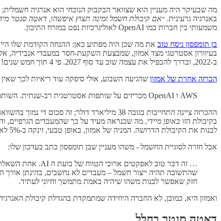
מה שבעיקר היה מעניין הוא שצוואר הבקבוק הנוכחי הוא אנרגיה חשמלית; העובדה שהגיאות ב AI הביאה למחסור באנרגיה חשמלית היא לא דבר חדש.
באנרגיה גרעינית. ״
אם קיבולת חשמל זמינה תצוץ איפשהו, דאטה סנטר מיד י
משמעותי בין חברות כמו OpenAI לאוליגרכיות נפט במזרח התיכון.
בן תומפסון ניסח טוב
את מה שכן היה מפתיע כאן: ההנחה הקודמת שלו היית
ב-2022, ובדרך להכפיל את עצמה שוב עד סוף 2027. פי 4 תוך חמש שנים!
הכרזה אחרת של אמזון
שהגיעה השבוע, אולי סיפקה עוד ריאיות לכך שאין 
AWS ו OpenAI מכריזים על שותפות אסטרטגית רב-שנתית. השותפות תאפשר ל OpenAI להריץ את מערכות ה AI המתקדמות שלה על התשתית של AWS באופן מיידי.
ההכרזה ציינה התחייבות בגובה 38 מיליארד דולר; זה סכום די נמוך בהשוואה להסכם בגובה 300 מיליארד של OpenAI עם אורקל (מהדורה
בקיבולת הזו
באופן מיידי
, מה שכנראה מעיד על כך שהמעבדים הגרפיים, וה
לבנות את הקיבולת הדרושה. המניה של אמזון, באופן טבעי, זינקה ב-5% לאחר ההכרזה הזו.
אבל חזרה לסוגיית החשמל - משהו מעניין שבן תומפסון כתב בעדכון שלו:
… זה דבר טוב לאפק
שהתשובה תהיה ייצור חשמל – מעבדים לא נחשבים, בהינתן אורך החי
חזק שאפשר לבנות משהו שיהיה באמת מתמשך וחיוני לעתיד.
ואמזון היא, כמובן, לא החברה היחידה שמתמקדת בהגדלת קיבולת האנרגיה
דאטה סנטר בחלל