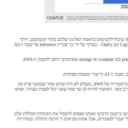
[...] רוח הדברים היא: מודלי שפה גדולים הם דבר שימושי, אבל יהפכו לקומודיטי, ויהיו זמינים בכל ענן. מה שהכי שימושי לחברות, עם זאת, הוא AI שיכול להשתמש בדאטה הארגוני שלכם בתור קונטקסט, ויותר
ארגונים פועלים על AWS מאשר על כל מקום אחר. אנחנו נספק AI עם מידע של החברה בתור קונטקסט, בסקייל, ובעלות נמוכה – גם במונחי CapEx וגם OpEx – בעיקר על ידי כך שנריץ inference על שבבי ה-AI
[...] הסיכון .. הוא ההנחה המוסווית ש-AI אינו מעבר פרדיגמה כפי שמובייל [וקלאוד] היו [...] במקרה של AWS, הם מניחים ש-AI הוא עוד primitive כמו compute או storage שארגונים ידחפו לחשבון ה-AWS
מזון מפתחת:
אנחנו תמיד מתכננים להציע מספר אופציות של מעבדים ללקוחות שלנו. זה היה נכון בכל רכיב או אבן בניה טכנולוגית שאי פעם היה לנו ב AWS. בהיסטוריה של AWS, מעולם לא היה שחקן אחד שבמשך פרק זמן
 מאד. ותמשיך להיות לנו עד כמה שאני יכול לצפות בעתיד. אנחנו
ה האחרונה, ועוד ג׳יגהוואט או יותר שיגיעו ברבעון הרביעי ואנחנו מצפים להכפיל את הקיבולת הכוללת שלנו
 אולי יעבור למעבדים, אבל אנחנו מביאים די הרבה קיבולת. ובמהירות