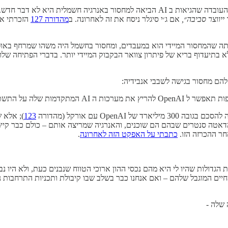
 הרחבנו לגבי על זה כבר לפני שנה, ב
יווצר סביבה״,
אם ג׳י סיגלר ניסח את זה לאחרונה. ב
מהדורה 127
הזכרתי את
ה שהמחסור המיידי הוא במעבדים, ומחסור בחשמל היה משהו שמרחף באופק; 
להם מחסור בגישה לשבבי אנבידיה:
123
דאטה סנטרים שבהם הם שוכנים, והאנרגיה שמריצה אותם – כולם כבר קיימ
כתבתי על האפקט הזה לאחרונה
.
טים ארוכי הטווח של בועת ה AI. אחת השאלות הגדולות שהיו לי היא מהם נכסי ההון ארוכי הטווח שנבנ
ים המוגבל שלהם – ואם אנחנו כבר בשלב שבו קיבולת ותכניות התרחבות נמד
 שלה -