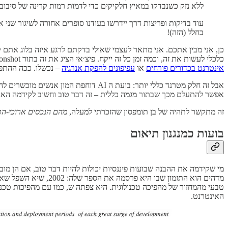
ללא נזק כשנבדקו במאיץ חלקיקים כדי לדמות רמות קרינה של סיבוב 
בחלל (הזה)!
כן, אני מבין אתכם. אני מתאר לעצמי שאולי בדקתם לרגע איזה בלוג אתם ק
כלכלי לעשות את זה, וכמה זמן כל זה ייקח. פיצ׳אי הציג את זה בתור moonshot, כמו שנהיגה אוטומית הייתה כשהפרוייקט התחיל בגוגל ב-2009, אבל זה היוצא מהכלל שמעיד על הכלל; הרוב המוחלט של moonshots בגוגל – כמו
אינטרנט בכדורים פורחים
או
עפיפונים להפקת אנרגיה
– נכשלו. ככה ההתפל
אבל זה חלק מטרנד כללי יותר: בועת ה 
אפשר להתעלם מכך שבתור מגמה כללית – זה דבר טוב וחשוב לקידמה האנ
זה מתקשר לתהיה של בן תומפסון שהזכרתי למעלה,
מהם הנכסים ארוכי-הטווח שבועת ה-AI תשאיר אחריה, כמו מסילו
בועות כמנגנון תיאום
מי שקידמה את ההבנה שבועות פיננסיות יכולות להיות דבר טוב, אם הן מו
מדהים הוא התזמון שבו היא פרסמה את הספר שלה: 2002, שיא השפל שאחרי קריסת בועת הדוט קום. היא הסבירה שם ש-frenzy לא רציונלי, כפי שבועת הדוט-קום, ובעיקר בועת הטלקום (
האינטרנט.