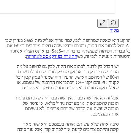
מקור
הרקע הוא שאלה שמרחפת לגבי, למה צריך אפליקציות SaaS בעידן שבו
AI יכול לכתוב את הקוד, ובעצם מודלי שפה גדולים מייתרים כמעט את
כל עבודת הפיתוח שנעשתה בחברות ה-SaaS. בן אוונס העלה אנלוגיה
היסטורית מעניינת לגבי זה, כש
התארח בפודקאסט לאחרונה
:
יש הבדל בין לדעת לכתוב את הקוד, לבין גם לחשוב על מה
הדבר שצריך לקודד. אני זקן מספיק לזכור שבתחילת שנות
ה-80 של המחשב האישי, הרעיון היה שמנהל עסק קטן יוכל
לקנות PC והם יקנו ++C ויכתבו את התוכנה של עצמם. או
שאולי תקנה תוכנת דאטהבייס ותכין לעצמך דאטהבייס.
אבל זה לא איך שזה עבד. איך שזה עבד היה שקניתם פיסת
תוכנה לחשבונאות, או מערכת ניהול מלאי, או פיסה של
תוכנה שעושה את הדבר שהייתם צריכים. לא עשיתם
אותה בעצמכם.
סיבה אחת שלא עשיתם אותה בעצמכם היא שזה מאד
קשה והייתם צריכים לדעת איך לכתוב קוד. אבל עוד סיבה