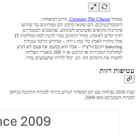
במודל
Crossing The Chasm
, הרוב המאוחר,
הקונסרבטיבים, הם שונאי-סיכון; הם ממתינים עד שיגיעו
פתרונות מקיפים ופשוטים לשימוש, שהופכים לסטנדרט,
ויהיו קלים לאימוץ. מודל התהום עוזר להבין למה מחלקות IT
אולי מיהרו לאמץ כלי כמו ג׳ירה – שדורש הרבה עבודת
tinkering וקונפיגורציה – אבל הוא כמעט אף פעם לא הגיע
למחלקת המכירות או הרכש או ה HR. מאנדיי הצליחו
לחצות את התהום הזו. וכן, יכול להיות שהצבעים עזרו.
עטיפות רזות
שנת 2026 נפתחה עם יום המסחר הגרוע ביותר למניות התוכנה (ביחס
למניות השבבים) מאז 2009: