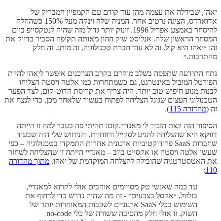
יאהו, שבידלה את עצמה מהן עוד קודם עם הקמפיין המבריק של
אדוארדס, הציגה נרטיב אחר. המניה שלה זינקה מעל 150% כשהחלה
להיסחר באמצע אפריל 1996. זינוק יותר גדול מזה שהיה לנטקסייפ ביום
המסחר הראשון שלה. אנליסט שוק ההון מאותה תקופה הסביר בדיוק את
זה: ״יאהו היא קול. זה לא עוד חברת טכנולוגיה, זה מותג. זה חלק
מהתרבות.״
נתח התודעה שתפסה בשלב מוקדם בקרב הצרכנים איפשר ליאהו להיות
הפורטל המוביל באינטרנט, גם כשמתחרות כמו אלטה ויסטה הצליחו
לבנות מנוע חיפוש טוב יותר. היה צריך את קריסת הדוט-קום, לצד הפער
הטכנולוגי העצום שגוגל הצליחה לפתוח בעשור שלאחר מכן, כדי לנצח את
זה (
מהדורה 115
).
הסיפור הזה קצת הזכיר לי מאנדיי.קום: תהיתי פה בעבר למה זו הייתה
דווקא היא שהצליחה להגיע לסקייל ורווחיות, והניחוש שלי היה שבעוד
שחברות SaaS פרודוקטיביות ארגונית אחרות התמקדו בטכנולוגיה – כפי
שעשו אלטה ויסטה או אקסייט בווב – מאנדיי הייתה זו שהצליחה לשחזר
את האטסטרטגיה שהובילה להצלחה המוקדמת של יאהו.
מתוך מהדורה
:
110
עד כמה שאנשי טק מסויימים אוהבים אולי לקרוא למאנדיי,
בזלזול, ״אקסל בצבעים״ - זה מה שהיה נדרש כדי לדחוף את
השימוש בכלי SaaS ארגוניים לשכבות המאוחרות יותר של
השוק. זו אולי חלק מהסיבה ששורה של כלי no-code