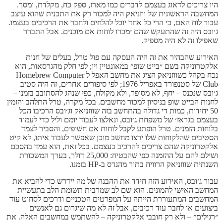
היו צריכים לדאוג בעצמם לדברים כמו מארז, ספק כח, מקלדת, ומסך.
המחשבה הראשונית של ווזניאק היה למכור רק את התכנית שהוא עיצב
עבור לוח האם, כי הרי כל אחד יוכל להלחים ולחבר את הרכיבים בעצמו.
ג׳ובס היה זה שהתעקש שהם ימכרו לוחות אם מוכנים. אבל התברר
שאפילו זה לא היה מספיק.
האירוע שהבהיר את זה היה העסקה עם פול טרל, בעלים של חנות
אלקטרוניקה בשם ״בייט שופ״ במאונטיין ויו; לפי חלק מהגרסאות, הוא
נכח בקהל כשווזניאק הציג את מחשב האפל ל Homebrew Computer
Club של סטנפורד באפריל 1976; לפי סיפורים אחרים, זה היה סטיב
ג׳ובס שנכנס – יחף, לא מסופר, ולא מקולח, כפי שנהג להסתובב בזמנו –
לחנות הבייט שופ בניסיון למכור מחשבים. בכל מקרה, טרל התלהב והזמין
50 יחידות, כמות די גדולה בהתחשב בזה שווזניאק וג׳ובס הרכיבו הכל
בעצמם בגראז׳ של משפחת ג׳ובס, ונאלצו לעבוד יומם וליל כדי לעמוד
בלוחות הזמנים. טרל הופתע לקבל לוחות אם חשופים, והסביר לצמד
הסטיבים שהלקוחות שלו ירצו מחשב מוכן שאפשר לעבוד איתו, לא קיט
אלקטרוניקה שהם צריכים להרכיב בעצמם. בכל זאת, הוא עמד בהסכם
ושילם להם על ההזמנה כפי שהבטיח: 25,000 דולר, בערך המשכורת
השנתית שווזניאק הרוויח בתור מהנדס ב-HP בזמנו.
עבור ג׳ובס, האירוע הזה חידד את ההבנה של מה יידרש כדי להביא את
המחשב האישי להמונים. הוא שם לב שמרבית תשומת הלב בתעשיית
המחשבים המתעוררת הייתה על המפרטים הטכניים ודרכים לסחוט עוד
ביצועים או לחבר עוד רכיבים, אבל זה לא מה שיגרום גם לאנשים
״רגילים״ – ולא רק חובבי אלקטרוניקה – להשתמש במחשבים האלה. את