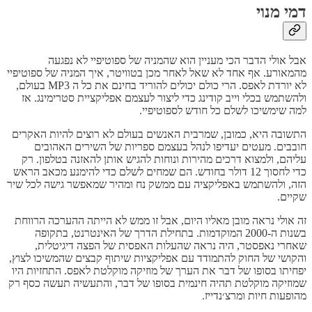
דמי מנוי
אבל אולי הדבר הכי מעניין הוא שהמניה של ספוטיפיי לא נפגעה
מהמאורע. אף אחד לא שאל לאחר מכן בטוויטר, איך המניה של ספוטיפיי
לא יורדת לאפס. הרי כולם יכולים להוריד בחינם את כל ה MP3 בעולם,
ולהשתמש בכלי וייב קודינג כדי ליצור לעצמם אפליקציית סטרימינג. אז
למה שימשיכו לשלם כל חודש לספוטיפיי.
התשובה היא, כמובן, שמרבית האנשים בעולם לא רוצים להיות האקרים
חובבים. מעטים יעדיפו לנהל בעצמם ספריות של השירים האהובים
עליהם, ולמצוא דרכים מהירות ונוחות להגיש אותן להאזנה בטלפון. רק
כדי לחסוך 12 דולר בחודש. הם שמחים לשלם כדי להימנע מכאב הראש
הזה, ולהשתמש באפליקציה עם ממשק נח ומהיר שמאפשר גישה לכל שיר
שקיים.
זה אולי נראה מובן מאליו היום, אבל זו ממש לא הייתה ההערכה הרווחת
בשנות ה-2000 המוקדמות. בתחילת הדרך של האינטרנט, בתקופה
שאחרי נאפסטר, היה נראה שהעלות האפסית של הפצה דיגיטלית,
והקושי של החוק להתמודד עם אפליקציות שיתוף קבצים שהמשיכו לצוץ,
יפחיתו בסופו של דבר את הערך של מוזיקה מוקלטת לאפס. התחזיות היו
שמוזיקה מוקלטת תהיה חינמית בסופו של דבר, והתעשיה תעשה כסף רק
מהופעות חיות ומרצ׳נדייז.