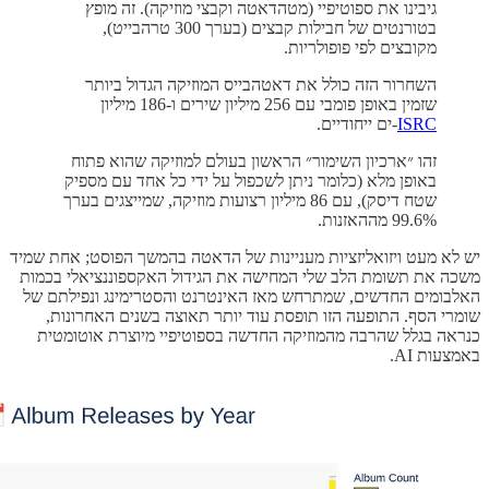
גיבינו את ספוטיפיי (מטהדאטה וקבצי מוזיקה). זה מופץ
בטורנטים של חבילות קבצים (בערך 300 טרהבייט),
מקובצים לפי פופולריות.
השחרור הזה כולל את דאטהבייס המוזיקה הגדול ביותר
שזמין באופן פומבי עם 256 מיליון שירים ו-186 מיליון
ISRC
-ים ייחודיים.
זהו ״ארכיון השימור״ הראשון בעולם למוזיקה שהוא פתוח
באופן מלא (כלומר ניתן לשכפול על ידי כל אחד עם מספיק
שטח דיסק), עם 86 מיליון רצועות מוזיקה, שמייצגים בערך
99.6% מההאזנות.
יש לא מעט ויזואליזציות מעניינות של הדאטה בהמשך הפוסט; אחת שמיד
משכה את תשומת הלב שלי המחישה את הגידול האקספוננציאלי בכמות
האלבומים החדשים, שמתרחש מאז האינטרנט והסטרימינג ונפילתם של
שומרי הסף. התופעה הזו תופסת עוד יותר תאוצה בשנים האחרונות,
כנראה בגלל שהרבה מהמוזיקה החדשה בספוטיפיי מיוצרת אוטומטית
באמצעות AI.