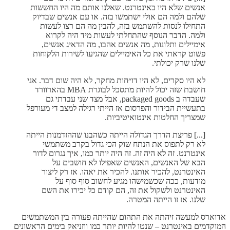
אנשים שלא היו באינטרנט. שאלנו אותם מה היו החששות
שלהם ולמה הם אולי ישתמשו בזה. או עם אנשים שבדיוק
התחילו לנסות להשתמש בזה, להבין מה הם רצו לעשות
ולמה. הדבר הנוסף שהתחלתי לעשות מיד היה לקרוא
אימיילים ותלונות, מה אנשים אהבו, מה הדאיג אנשים,
פשוט קראתי את כל האימיילים שהגיעו לשירות הלקוחות
שלנו שרק יכולתי.
לא היו סקרים, לא היו דו״חות מחקר, לא היה שום דבר. אני
חושבת שזה יכול להיות מתסכל לבוגרת MBA בהארוורד
שעבדה ב packaged goods, אבל מצד שני עבדתי גם
בתעשיית הבידור והפרסום אז הייתי רגילה למצב די מעורפל
שמצריך החלטות אינטואיטיביות.
[...] פריצת הדרך הגדולה הייתה כשהבנו שההזדמנות הייתה
לא רק לתפוס את הנתח שוק הכי גדול בקרב משתמשי
אינטרנט. זה לא היה זה. זה היה יותר כמו, איך נגרום לדור
הבא של האנשים, האנשים שאפילו לא חושבים על
האינטרנט, להכיר אותנו. להכיר את יאהו. אז רק ליצור
מודעות, ככה שכשמישהו מגיע לחשוב סוף סוף על
האינטרנט ולשקול את זה, הם קודם כל יכירו את השם
שלנו. אז זו הייתה המטרה.
אדוארס למעשה זיהתה את התהום שהייתה פעורה בין המשתמשים
המוקדמים באינטרנט – שנטו להיות יותר כמו ווזניאק בימים הראשונים