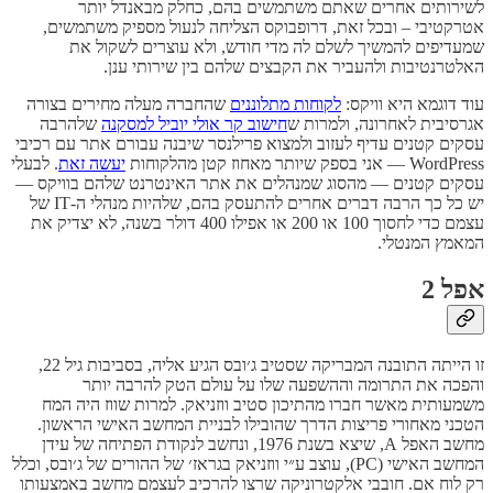
לשירותים אחרים שאתם משתמשים בהם, כחלק מבאנדל יותר
אטרקטיבי – ובכל זאת, דרופבוקס הצליחה לנעול מספיק משתמשים,
שמעדיפים להמשיך לשלם לה מדי חודש, ולא עוצרים לשקול את
האלטרנטיבות ולהעביר את הקבצים שלהם בין שירותי ענן.
עוד דוגמא היא וויקס:
לקוחות מתלוננים
שהחברה מעלה מחירים בצורה
אגרסיבית לאחרונה, ולמרות ש
חישוב קר אולי יוביל למסקנה
שלהרבה
עסקים קטנים עדיף לעזוב ולמצוא פרילנסר שיבנה עבורם אתר עם רכיבי
WordPress — אני בספק שיותר מאחוז קטן מהלקוחות
יעשה זאת
. לבעלי
עסקים קטנים — מהסוג שמנהלים את אתר האינטרנט שלהם בוויקס —
יש כל כך הרבה דברים אחרים להתעסק בהם, שלהיות מנהלי ה-IT של
עצמם כדי לחסוך 100 או 200 או אפילו 400 דולר בשנה, לא יצדיק את
המאמץ המנטלי.
אפל 2
זו הייתה התובנה המבריקה שסטיב ג׳ובס הגיע אליה, בסביבות גיל 22,
והפכה את התרומה וההשפעה שלו על עולם הטק להרבה יותר
משמעותית מאשר חברו מהתיכון סטיב ווזניאק. למרות שווז היה המח
הטכני מאחורי פריצות הדרך שהובילו לבניית המחשב האישי הראשון.
מחשב האפל A, שיצא בשנת 1976, ונחשב לנקודת הפתיחה של עידן
המחשב האישי (PC), עוצב ע״י ווזניאק בגראז׳ של ההורים של ג׳ובס, וכלל
רק לוח אם. חובבי אלקטרוניקה שרצו להרכיב לעצמם מחשב באמצעותו