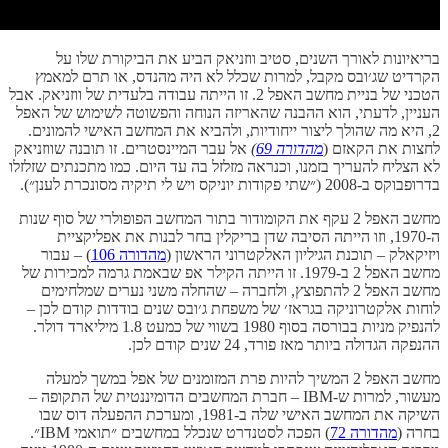
בריאיונות לאורך השנים, סטיב ווזניאק הביע את הביקורת שלו על
הקרדיט שג׳ובס מקבל, למרות שכלל לא היה מהנדס, או תרם למאמץ
הטכני של בניית מחשב האפל 2. זו הייתה עבודה בלעדית של ווזניאק. אבל
העניין, לדעתי, הוא ההבנה שהאריזה הנוחה והפשוטה לשימוש של האפל
2, היא מה שהולך ליצור ייחודיות, ולהביא את המחשב האישי להמונים.
לחצות את הקאזם (
מהדורה 69
)
אל עבר המיינסטרים. זו תובנה שווזניאק
לא הצליח להעריך בזמנו, וכנראה מזלזל בה עד היום. כמו מתכנתים שזלזלו
בדרופבוקס ב-2008 (״שתי פקודות יוניקס ויש לי תיקיה מסונכרת לענן״).
מחשב האפל 2 עקף את הקומודור בתור המחשב הפופולרי של סוף שנות
ה-1970, וזו הייתה הסיבה שדן בריקלין בחר לבנות את אפליקציית
ויזיקאלק – תוכנת הגיליון האלקטרוני הראשון (
מהדורה 106
) – עבור
מחשב האפל 2 ב-1979. זו הייתה הקילר אפ שבאמת גרמה למכירות של
מחשב האפל 2 להתפוצץ, ולחברה – שהחלה משני נערים שמלחימים
לוחות אלקטרוניקה בגראז׳ של משפחת ג׳ובס שנים בודדות קודם לכן –
להנפיק מניות בבורסה בסוף 1980 בשווי של כמעט 1.8 מיליארד דולר.
ההנפקה הגדולה ביותר מאז פורד, 24 שנים קודם לכן.
מחשב האפל 2 המשיך להיות פרת המזומנים של אפל במשך למעלה
מעשור, למרות ש-IBM – חברת המחשבים הדומיננטית של התקופה –
השיקה את המחשב האישי שלה ב-1981, ומערכת ההפעלה דוס שבו
בחרה (
מהדורה 72
) הפכה לסטנדרט שנכלל במחשבים ״תואמי IBM״.