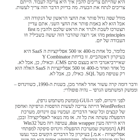
היא שהייתם צריכים להבין איך היא צריכה לעבוד. הייתם
צריכים לנתח את הבעיה. מה בדיוק הדבר הזה צריך לעשות.
מודל שפה גדול פותר את החצי הראשון של הנקודה הזו.
אבל הוא לא באמת פותר את החצי השני. אתם עדיין
תצטרכו לשבת ולגרד את הראש שלכם ולהבין מ first
principles מהו אני רוצה שהדבר הזה יעשה בשבילי? וזו
העבודה של יזם.
כלומר, כל אחת מ-400 או 500 אפליקציות ה SaaS היא
בעיקרון דאטהבייס. זו בדיחת Y Combinator
שאיירביאנדבי היא בעצם סתם CMS. וכאילו, כן, אבל לא.
כל אחד ואחד מ-400 או 500 אפליקציות ה SaaS האלה הוא
רק עטיפה מעל SQL. כאילו, כן, אבל לא.
ודבר דומה קרה עשור אחד לאחר מכן, בשנות ה-1990, כשווינדוס –
וממשק המשתמש הגרפי – נהיה פופולרי:
לפני ווינדוס, לפני ה-GUI (ממשק משתמש גרפי),
WordPerfect הייתה צריכה לעשות הדפסות וגרפיקה ואחסון
של קבצים וכל שאר הדברים. ועכשיו עם ווינדוס, מערכת
ההפעלה עשתה את כל זה. אז מה נשאר לאפליקציה? ובכן,
היא הייתה מעין thin wrapper, עטיפה רזה מעל Win32
API [הממשק שמערכת ההפעלה ווינדוס סיפקה למפתחי
אפליקציות - א.מ.] בעיקרון כל הדברים הקשים כבר נעשו
על ידי מערכת ההפעלה, ומיקרוסופט אופיס היא רק מעין