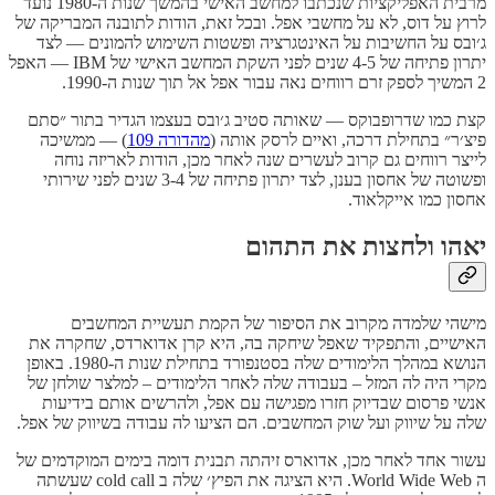
מרבית האפליקציות שנכתבו למחשב האישי בהמשך שנות ה-1980 נועד
לרוץ על דוס, לא על מחשבי אפל. ובכל זאת, הודות לתובנה המבריקה של
ג׳ובס על החשיבות על האינטגרציה ופשטות השימוש להמונים — לצד
יתרון פתיחה של 4-5 שנים לפני השקת המחשב האישי של IBM — האפל
2 המשיך לספק זרם רווחים נאה עבור אפל אל תוך שנות ה-1990.
קצת כמו שדרופבוקס — שאותה סטיב ג׳ובס בעצמו הגדיר בתור ״סתם
פיצ׳ר״ בתחילת דרכה, ואיים לרסק אותה (
מהדורה 109
) — ממשיכה
לייצר רווחים גם קרוב לעשרים שנה לאחר מכן, הודות לאריזה נוחה
ופשוטה של אחסון בענן, לצד יתרון פתיחה של 3-4 שנים לפני שירותי
אחסון כמו אייקלאוד.
יאהו ולחצות את התהום
מישהי שלמדה מקרוב את הסיפור של הקמת תעשיית המחשבים
האישיים, והתפקיד שאפל שיחקה בה, היא קרן אדוארדס, שחקרה את
הנושא במהלך הלימודים שלה בסטנפורד בתחילת שנות ה-1980. באופן
מקרי היה לה המזל – בעבודה שלה לאחר הלימודים – למלצר שולחן של
אנשי פרסום שבדיוק חזרו מפגישה עם אפל, ולהרשים אותם בידיעות
שלה על שיווק ועל שוק המחשבים. הם הציעו לה עבודה בשיווק של אפל.
עשור אחד לאחר מכן, אדוארס זיהתה תבנית דומה בימים המוקדמים של
ה World Wide Web. היא הציגה את הפיץ׳ שלה ב cold call שעשתה