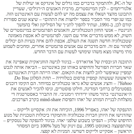
של ה-PC, ולהתמקד בדברים כמו גדלים של אינדקס או יעילות של
אלגוריתמים – לבין המיינסטרים, מרבית האנשים ה״רגילים״, שעדיין
התבוננו מהצד ושאלו את עצמם מה יש להם לעשות עם האינטרנט הזה.
כמו שג׳ופרי מור הסביר בספר ״לחצות את התהום״ – שיצא שנים ספורות
קודם לכן, ב-1991, ועתיד להפוך לתנ״ך של הסיליקון ואלי בהמשך
הניינטיז – אנשי החזון הטכנולוגיים, והאנשים הפרגמטיים במיינסטרים של
השוק, לא ממש מדברים אחד עם השני. לפרגמטיים לא אכפת מאמונה
שטכנולוגיה חדשה תשנה את העולם, אכפת להם איזה בעיות הם יכולים
לפתור עם זה. והם מדברים עם אנשים פרגמטיים אחרים, ומחכים לשמוע
מתי מישהו מצא משהו שימושי לעשות עם הדבר החדש.
התובנה הג׳ובסית של אדוארדס – בניגוד לגישה הווזניאקית שאפיינה את
שאר חברות הפורטל והחיפוש באותו זמן באינטרנט – הביאה אותה לגבש
קמפיין שאיפשר לווב לחצות את הקאזם. יאהו הייתה חברת האינטרנט
הראשונה שעשתה קמפיין פרסום בטלוויזיה – תחת הסלוגן
Do You
Yahoo?
– והציג אנשים שלא נראו טכנולוגיים במיוחד. הם הקימו דוכנים
בפסטיבלים ברחבי המדינה, חילקו פוסטרים, וניסו להכיר לאנשים את
ה״אינטרנט״ בתור משהו ידידותי ו״מגניב״. זה התברר כאסטרטגיה די
מוצלחת לבניית המותג של יאהו ותפיסת mind-share בקרב הצרכנים.
ההנפקה של יאהו, באפריל 1996, הוכיחה את זה: אקסייט ולייקוס –
שהדגישו את היותן חברות טכנולוגיה והתמקדו ביכולות הטכניות של מנוע
החיפוש שלהן – הנפיקו בשבוע שלפני יאהו. בניגוד להנפקה של נטסקייפ –
שהתפוצצה באוגוסט 1995, עם זינוק של מעל 100% ביום המסחר
הראשון – אסקייט ולייקוס דשדשו. המניות לא קפצו.