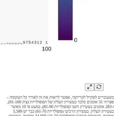
כשעוברים לסקייל לוגריתמי, אפשר לראות את זה לאורך כל העקומה –
ספרתי 31 אומנים בלבד בעשירון העליון של הפופולריות (ציון 91-100),
ו-283 אומנים בעשירון השני (פופולריות 81-90), כמעט פי 10 מאשר
בעשירון העליון. בעשירון הרביעי (פופולריות 61-70) כבר יש 5,589
אומנים, ובעשירון השישי (פופולריות 41-50) 44,600 אומנים. בעשירון