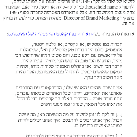
לנשיא של יאהו במהלך 1995: יאהו צריכים לבנות את המותג שלהם,
ולהפוך ל household name, כמו קוקה-קולה או דיסני. ג׳רי יאנג, הפאונדר,
צחק מעצם המחשבה הזו. אבל אדוארדס הצטרפה לחברה בסוף 1995
בתפקיד Director of Brand Marketing, מנהלת המותג, כדי לעשות בדיוק
את זה.
אדוארדס הסבירה כש
התארחה בפודקאסט
ההיסטוריה של האינטרנט
:
חברות כמו נטסקייפ, או אקסייט, או אלטה ויסטה,
אינפוסיק, כולם היו חברות טק מהסיליקון ואלי, שמנוהלות
על ידי אנשים עם רקע טכני. והם פשוט הניחו שהחיפוש הכי
מהיר, החיפוש הכי טוב, החיפוש הכי מדוייק, עומד להיות
הדבר הכי חשוב. אני בהחלט האמנתי שלהיות מותג, ולהיות
המקום שאנשים יכולים להתחיל עם האינטרנט, הולך להיות
מאד חשוב ויקר ערך.
אני חושבת שהמגע האנושי שלנו, הדיירקטורי עם הסרפרים
שארגנו את האתרים, ווידאו שכל האתרים שביאהו עובדים,
ונתנו חוויה טובה – הדברים האלה היו קריטיים כדי להבדיל
את יאהו מכל השאר, שנראו כמו מנועי חיפוש.
[...] זה לקח לנו זמן לחשוב על מה המשימה כאן, מה יעשה
הבדל, איך אנחנו יכולים להתבלט. איך אנחנו יכולים להיות
המותג שאנשים בוחרים בו.
[...] בילינו הרבה זמן בלדבר עם קונסיומרים ולדבר עם