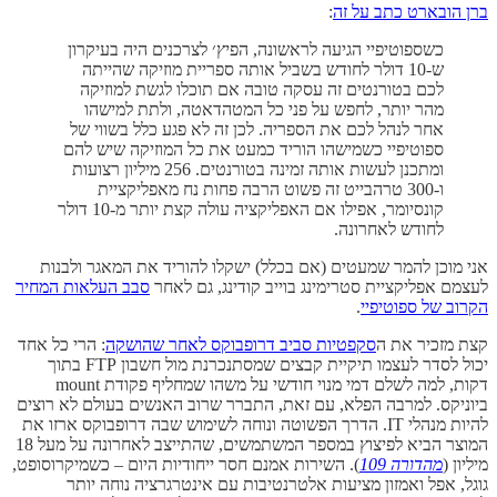
ברן הובארט כתב על זה
:
כשספוטיפיי הגיעה לראשונה, הפיץ׳ לצרכנים היה בעיקרון
ש-10 דולר לחודש בשביל אותה ספריית מוזיקה שהייתה
לכם בטורנטים זה עסקה טובה אם תוכלו לגשת למוזיקה
מהר יותר, לחפש על פני כל המטהדאטה, ולתת למישהו
אחר לנהל לכם את הספריה. לכן זה לא פגע כלל בשווי של
ספוטיפיי כשמישהו הוריד כמעט את כל המוזיקה שיש להם
ומתכנן לעשות אותה זמינה בטורנטים. 256 מיליון רצועות
ו-300 טרהבייט זה פשוט הרבה פחות נח מאפליקציית
קונסיומר, אפילו אם האפליקציה עולה קצת יותר מ-10 דולר
לחודש לאחרונה.
אני מוכן להמר שמעטים (אם בכלל) ישקלו להוריד את המאגר ולבנות
לעצמם אפליקציית סטרימינג בוייב קודינג, גם לאחר
סבב העלאות המחיר
הקרוב של ספוטיפיי
.
קצת מזכיר את ה
סקפטיות סביב דרופבוקס לאחר שהושקה
: הרי כל אחד
יכול לסדר לעצמו תיקיית קבצים שמסתנכרנת מול חשבון FTP בתוך
דקות, למה לשלם דמי מנוי חודשי על משהו שמחליף פקודת mount
ביוניקס. למרבה הפלא, עם זאת, התברר שרוב האנשים בעולם לא רוצים
להיות מנהלי IT. הדרך הפשוטה ונוחה לשימוש שבה דרופבוקס ארזו את
המוצר הביא לפיצוץ במספר המשתמשים, שהתייצב לאחרונה על מעל 18
מיליון (
מהדורה 109
). השירות אמנם חסר ייחודיות היום – כשמיקרוסופט,
גוגל, אפל ואמזון מציעות אלטרנטיבות עם אינטרגרציה נוחה יותר