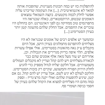
להתפלגות כזו יש כמה תכונות מעניינות, שהופכות אותה
למאד לא אינטואיטיבית. [...] את העקומה שדיברנו עליה
אפשר לחלק לכמה מקטעים. בקצה השמאלי נמצאים
האומנים שבטופ, הרוקסטארים, כאלה שכנראה היו
מתפרנסים טוב ממוזיקה גם לפני האינטרנט. הם בהחלט היו
עוברים את החסמים. אבל החלק שלהם מהעוגה קטן יותר
בעידן הסטרימינג [...]
ובהמשך יש אלפים רבים של אומנים שכנראה לא היו
מצליחים להתפרנס מתמלוגים בעידן הישן, אבל היום
מקבלים צ׳ק נאה מהאזנות בסטרימינג. אולי אפילו עשרות
אלפים, תלוי איפה בדיוק מגדירים את הגבולות. וכן,
אחריהם יש עוד מעל מאה אלף אומנים שהם כבר
לכאורה-מצליחים ויש להם קהל ועדיין לא מקבלים תגמולים
משמעותיים. אבל חלקם יצליח לגדול מספיק כדי להגיע
לחלק הירוק הפורח והמשגשג, שקיים רק בזכות הסטרימינג.
וחלקם לעולם לא יגיע לשם, אבל עדיין יש להם קהל, גם אם
קטן, שיגיע להופעות שלהם ואולי יקנה מרצ׳נדייז - וספק
כמה מהם היו מצליחים למצוא את הקהל שלהם בעידן של
חסמי כניסה ושומרי סף.