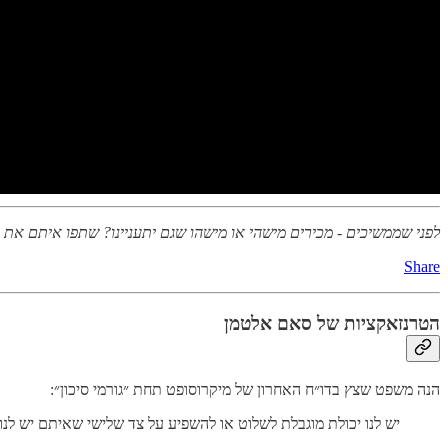
לפני שממשיכים - מכירים מישהי או מישהו שגם יתעניינו? שתפו איתם את
Share
הטרנזאקציות של סאם אלטמן
הנה משפט שצץ בדו״ח האחרון של מיקרוסופט תחת ״גורמי סיכון״:
יש לנו יכולת מוגבלת לשלוט או להשפיע על צד שלישי שאיתם יש לנו