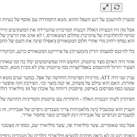
ומעניין להתעכב על רגע השפל ההוא. מטא התמודדה עם אוסף של בעיות שהת
הוא נסחף רחוק מדי אחרי חלום המטאוורס (ואפילו שינה את השם של החב
בלי להיכנס למעמקי הדיון (המעניין!) על פרוייקט המטאוורס כרגע, הביקו
אחד היה האיום מצד טיקטוק. החשש היה שמשתמשים יבלו בה זמן שאחרת ה
הצעיר יתרגל להתשמש באפליקציות כמו טיקטוק שהן לא מבית מטא, וכשהם 
אחרות. האם הוא שילם על משחק, או קנה מוצר וכו׳. הפידבק הזה איפשר
שעשו כסף מפרסום באייפון. פייסבוק דיווחה על אובדן של 10 מיליארד דולר בהכנסות כתוצאה מזה ב-2022.
הפיתרון לשתי הבעיות האלה - התחרות עם טיקטוק והמדיניות החדשה של 
למעבדים הגרפיים של אנבידיה זינק לשמיים ונוצר מחסור אדיר.
אבל כמו שאומרים,
עשר מיליארד פה, עשר מיליארד שם, בסוף זה מצטבר 
באותו רגע זה לא נראה מדהים להוציא מיליארדי דולרים על מעבדים גרפי