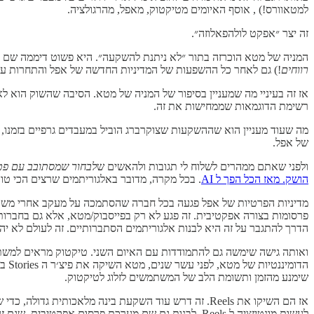
למטאוורס!) , אוסף האיומים מטיקטוק, מאפל, מהרגולציה.
זה יצר ״אפקט לולהפאלוזה״.
המניה של מטא הוכרזה בתור ״לא ניתנת להשקעה״. היא פשוט דיממה שם ב-$90, כמו קיטי ג׳נוביזה האומללה, ואף אחד לא עשה כלום כי כל האחרים לא עשו כלום. מטא נסחרה בפחות ממכפיל 10 על הרוו
רווחים
!) גם לאחר כל ההשפעות של המדיניות החדשה של אפל והתחרות עם טי
רשימת הדוגמאות שממחישות את זה.
מה שעוד מעניין הוא שההשקעות שצוקרברג הוביל במעבדים גרפיים בזמנו, 
של אפל.
ולפני שאתם ממהרים לשלוח לי תגובות ולהאשים ש
לבחור שמסתובב עם פטי
הושק. מאז הכל הפך ל AI
. בכל מקרה, מדובר באלגוריתמים שרצים הכי טוב
מדיניות הפרטיות של אפל פגעה בכל חברה שהסתמכה על מעקב אחרי משתמ
הדרך להתגבר על זה היא לבנות אלגוריתמים הסתברותיים. זה לעולם לא י
ואותה גישה שימשה גם להתמודדות עם האיום השני. טיקטוק מראים למשתמ
הדו
שימנע מהזמן ותשומת הלב של המשתמשים לזלוג לטיקטוק.
אז הם השיקו את Reels. זה דרש עוד השקעת בינה מלאכו
לעשות מונטיזציה ל Reels, לבנות גם שם מערכת פרסום אפקטיבית. שגם זה דורש — תגידו ביחד איתי — בינה מלאכותית ומעבדים של אנבידיה.