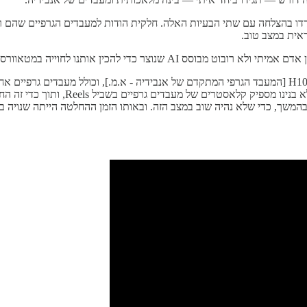
אית במצב טוב.
רס. אני במקומו הייתי נעלב. הנה מה שהוא אמר בשבוע שעבר:
ה מלאכותית בגודל דומה ל-Reels שציפינו שיגיע בהמשך, כדי שלא נהיה שוב במצב הזה. ובאותו הזמ