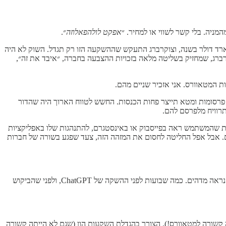
ניה. בלי קשר לשווי או למחיר. ״
אפקט לולהפאלוזה
״.
עיות האלו? הבעיה המרכזית שהטרידה את המשקיעים הייתה ההשקעה האדירה בחזון המטאוורס. החלק הזה של העסק הפסיד 10 מיליארד דולר בשנה, וצוקרברג התעקש שההשקעה הזו רק תגדל. השוק לא היה
 בשנה בתור ״מיסי מטאוורס״. החשש היה שצוקרברג, שמחזיק בשליטה מלאה בזכויות ההצבעה בחברה, ״איבד את זה״,
ת המטאוורס. אני אזכיר שניים מהם.
פרסומות ומטא תייצר פחות הכנסות. החשש לטווח הארוך היה שהדור
תרוויח מלפרסם להם.
הה משתמש ייחודי באייפון — כדי לקשר בין פרסומת שהמשתמש ראה בפייסבוק או באינסטגרם, להתנהגות שלו באפליקציות
ים. אבל אפל החליטה לחסום את המזהה הזה, צעד שפגע בשורה של חברות
העניין הוא שבשביל בינה מלאכותית צריך מעבדים גרפיים של אנבידיה. זה דורש השקעה מאד גדולה. שמארק צוקרברג עשה ב-2022, בתזמון שבדיעבד נראה מדהים. כמה שבועות לפני ההשקה של ChatGPT, ולפני שהביקוש
ה קשורה למטאוורס!), הצורך בהגדלת השקעות הון (שגם לא הייתה קשורה