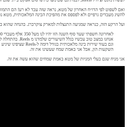
להשיג מעבדים גרפיים ולא לפספס את מהפיכת הבינה המלאכותית, מטא נר
ועל הרקע הזה, כנראה שמגיעה התנצלות למארק צוקרברג. בהנחה שהוא בן אדם אמיתי ולא רובוט מבוסס AI שנוצר כדי להכין אותנו לחוייה במטאוו
וגם בעוד שירות בינ
השקעות הון, אבל אני באמת שמח שעשינו את זה.
אני מניח שגם בעלי המניות של מטא באמת שמחים שהוא עשה את זה.