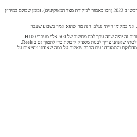
ואם לשפוט לפי הדו״ח האחרון של מטא, נראה שזה עבד לא רע! הם התמודדו בהצלחה עם שתי הבעיות האלה. חלקית הודות למעבדים הגרפיים שהם רכשו ב-2022 (וזכו כאמור לביקורת מצד המשקיעים). ובזמן שכולם במירוץ
לאחרונה חשפתי שעד סוף השנה הזו יהיו לנו מעל 350 אלף מעבדי H100 [המעבד הגרפי המתקדם של אנבידיה - א.מ.], וכולל מעבדים גרפיים אחרים זה יהיה שווה ערך לכח מחשוב של 500 אלף מעבדי H100.
אנחנו במצב טוב עכשיו בגלל השיעורים שלמדנו מ Reels. בהתחלה לא בנינו מספיק קלאסטרים של מעבדים גרפיים בשביל Reels, ותוך כדי זה החלטתי שאנחנו צריך לבנות מספיק קיבולת כדי לתמוך גם ב Reels,
ן ההחלטה הייתה שנויה במחלוקת והתמודדנו עם הרבה שאלות על כמה שאנחנו מוציאים על