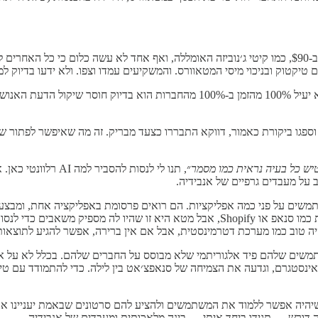
חים (
קטוק ובניכוי מיסי המטאוורס. והמשקיעים עמדו וצפו. ולא ידעו בדיוק למ
אז זה בעיניי מה שמעניין בסיפור של המניה של מטא. הסיבה שהשוק הוא לא יעיל 100%
וספגו ביקורת כאמור, דווקא התבררו כצעד מבריק. זה מה שאיפשר לפתור ש
ש כל בעיה נראית כמו מסמר
״, תנו לי לנסות להסביר למה AI רלוונטי כאן. או יותר נכון Machine Learning.
 על מעבדים גרפיים של אנבידיה.
שים על פני כמה אפליקציות. הם רואים פרסומת באפליקציה אחת, ומבצע
פרסומות בצורה אפקטיבית. זה פגע לא רק בפייסבוק/מטא, אלא גם בחברות כמו סנאפ או opify
היה טוב כמו מערכת דטרמינסטית, אבל אם אין ברירה, אפשר להגיע לתוצאו
שים שלהם פיד אלגוריתמי שלא מבוסס על החברים שלהם. בכלל לא על אנשי
מיננטיות של מטא, לפני עשר שנים, מטא השיקה את פיצ׳ר ה Stories באינסטגרם, וגדעה את הצמיחה של סנאפצ
תית גדולה, כדי שיהיה אפשר ללמוד את המשתמשים ולהציע להם סרטונים שבאמת יענ