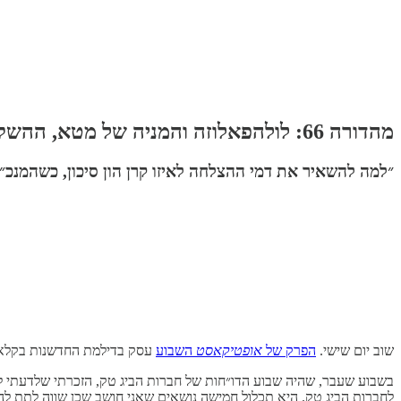
מהדורה 66: לולהפאלוזה והמניה של מטא, ההשקעות של סאם אלטמן, ויז׳ן פרו, האיום של גוגל, העסק החלומי של בזוס
״למה להשאיר את דמי ההצלחה לאיזו קרן הון סיכון, כשהמנכ״ל
שוב יום שישי.
הפרק של
אופטיקאסט
השבוע
עסק בדילמת החדשנות בקלאוד, העליה של AWS, והכישלון (היחסי) של החברות ש
בשבוע שעבר, שהיה שבוע הדו״חות של חברות הביג טק, הזכרתי שלדעתי לא צ
לחברות הביג טק. היא תכלול חמישה נושאים שאני חושב שכן שווה לתת ל