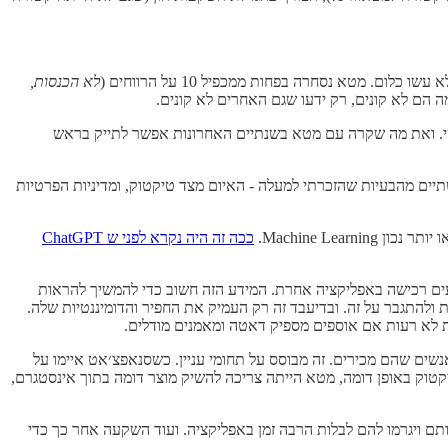
לא הכנסות,
ה הם לא קונים, רק ידעו שגם האחרים לא קונים.
 מהזמן ב-100% מהחברות הוא בדיוק חוסר שיקול הדעת האנושי. ואת מה שקרה עם מטא בשנתיים האחרונות אפשר לתייק בראש
תיים מהבעיות שהזכרתי למעלה - האיום מצד טיקטוק, ומדיניות הפרטיות
ככה זה היה נקרא לפני ש ChatGPT
ים רכישה באפליקציה אחרת. המידע הזה חשוב כדי להמשיך להראות
Sh, אבל מטא היא זו שהיו לה מספיק משאבים כדי לנסות ולהתגבר על זה. ובדיעבד זה רק העמיק את החפיר והדומיננטיות שלה.
ת לא רעות אם אוספים מספיק דאטה ומאמנים מודלים.
ם שהם מכירים. זה מבוסס על תחומי עניין. כשסנאפצ׳אט איימו על
׳אט בין לילה. כדי להתמודד עם טיקטוק באופן דומה, מטא הייתה צריכה להשיק מוצר דומה בתוך אינסטגרם,
יינו אותם ויגרמו להם לבלות הרבה זמן באפליקציה. ועוד השקעה אחר כך כדי