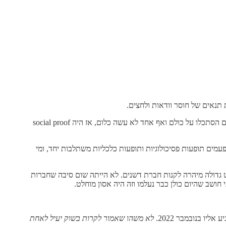
אחת הדוגמאות היא קיטי ג'נובזה, ש-60 או 70 איש פשוט צפו ולא עשו כלום בזמן שהיא נרצחה באיטיות. אחד ההסברים הפסיכולוגיים הוא שכולם הסתכלו על כולם ואף אחד לא עשה כלום, אז היה social proof
עמים תופעות פסיכולוגיות ותופעות כלכליות משתלבות יחד, ומי
רת דשנים ואז כל חברת נפט גדולה מיהרה לקנות חברת דשנים. לא הייתה שום סיבה שחברות
חושב שהיום כולן כבר נעלמו וזה היה אסון מוחלט.
לא משהו שאמור לקרות בשוק יעיל לאחת