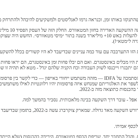
נקזו באותו זמן, וכנראה גרמו לאנליסטים ולמשקיעים להיבהל ולהתרחק מהמ
אבל מה היו הב
שותף להתלהבות של צוקרברג מחלום המטאוורס, ו לא אהב את הרעיון של להעלות באש 10+ מיליארד
רה ל״מטא״!).
רת הזו התערבבה עם עוד כמה עניינים שבדיעבד לא היו קשורים בכלל להשקעו
יו מבלים באינסטגרם. ואם הם יבלו פחות זמן באינסטגרם, הם יראו פחות 
יתבגרו וייכנסו לשוק העבודה וכח הקניה שלהם יגדל - מטא לא תהיה זו ש
עניין שני היה ATT. מדיניות הפרטיות החדשה של אפל. במשך שנים מטא הסתמכה על IDFA — מז
 לשפר את האלגוריתם שמנחש איזה פרסומות יהיו רלוונטיות לאילו משתמש
אפל - עובר דרך השקעה בבינה מלאכותית. נסביר בהמשך למה.
לכסף אמיתי
.
ים. והכל התחבר יחד. שריפת הכסף במטאוורס, הירידה בהכנסות (שלא היית