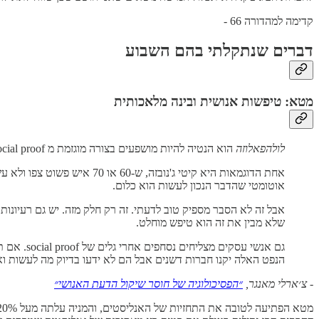
קדימה למהדורה 66 -
דברים שנתקלתי בהם השבוע
מטא: טיפשות אנושית ובינה מלאכותית
לולהפאלוזה
הוא הנטיה להיות מושפעים בצורה מוגזמת מ social proof [לחקות בצורה עיוורת את הפעולות של אנשים אחרים, א.מ.], בעיקר תחת תנאים של חוסר וודאות ולחצים.
אוטומטי שהדבר הנכון לעשות הוא כלום.
אבל זה לא הסבר מספיק טוב לדעתי. זה רק חלק מזה. יש גם רעיונות 
שלא מבין את זה הוא טיפש מוחלט.
גם אנשי 
הנפט האלה יקנו חברות דשנים אבל הם לא ידעו בדיוק מה לעשות ואם 
-
צ׳ארלי מאנגר,
״הפסיכולוגיה של חוסר שיקול הדעת האנושי״
מטא הפתיעה לטובה את התחזיות של האנליסטים, והמניה עלתה מעל 20% לאחר פרסום הדו״ח. בסה״כ היא עלתה מעל 400% (!) מאז השפל שהיא הגיע אליו בנובמבר 2022.