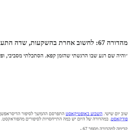
מהדורה 67: לחשוב אחרת בהשקעות, שדה התעופה של אתונה, התגובה של גוגל, מיקרוסופט ודילמת החדשנות, נפגעי דריסה באוטוסטרדת המידע
״והיה שם רגע שבו הרגשתי שהזמן קפא. הסתכלתי מסביבי, ופ
שוב יום שישי.
השבוע באופטיקאסט
התפרסם ההמשך לסיפור הדיסראפשן בקל
פודקאסט
. במהדורה של היום יש כמה התייחסויות לסיפורים מהפודאקסט.
קדימה למהדורה מספר 67 -