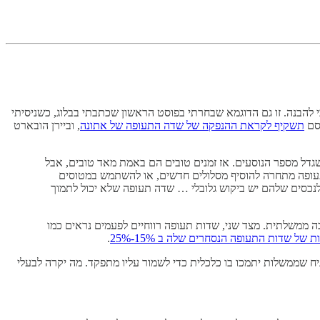
י להבנה. זו גם הדוגמא שבחרתי בפוסט הראשון שכתבתי בבלוג, כשניסיתי
רסם
תשקיף לקראת ההנפקה של שדה התעופה של אתונה
, וביירן הובארט
גדל מספר הנוסעים. אז זמנים טובים הם באמת מאד טובים, אבל
תעופה מתחרה להוסיף מסלולים חדשים, או להשתמש במטוסים
 ולנכסים שלהם יש ביקוש גלובלי … שדה תעופה שלא יכול לתמוך
כה ממשלתית. מצד שני, שדות תעופה רווחיים לפעמים נראים כמו
שדות התעופה הנסחרים שלה ב 15%-25%
.
ח שממשלות יתמכו בו כלכלית כדי לשמור עליו מתפקד. מה יקרה לבעלי