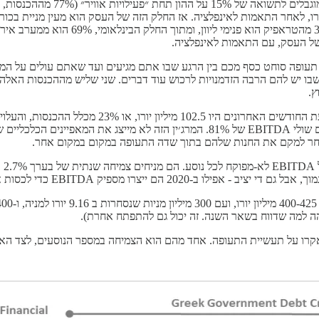
שלפיו זה נמדד הוא ההשקעה ההתחלתית של 300 מיליון יורו, לאחר התאמות לאינפלציה. אז החלק הזה של ה
ופה סוחט כסף מכם בין הרגע שבו אתם מגיעים ועד שאתם עולים על המטו
ו יש להם הרבה הזדמנויות לרכוש עוד דברים. שני שליש מההכנסות האלה 
ץ.
לפני מס של 67%. ואם מוציאים החוצה תשלומי ריבית ופחת, מקבלים שולי EBITDA של 1%
אחר למקם את החנות שלהם בתוך שדה התעופה במקום במקום אחר.
אז 
EBITDA כדי לכסות את תשלומי הריבית והשקעות ההון.
רו על תעשיית התעופה. אחד מהם הוא הצמיחה במספר הנוסעים, לצד האסונו