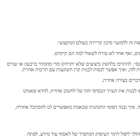
 זה ללמזער סיכון קריירה בעולם המקצועי.
ם, ואף אחד לא טורח לשאול למה הם קיימים.
״. להתרכז בלהשיג ביצועים שלא יתרחקו מדי מהמדד ברבעון או שניים
ות לזה, ואיך אפשר לנסות לבנות קרן השקעות עם תרבות אחרת.
ברים בצורה אחרת.
 אז לבנות את הערך הבסיסי הזה של לחשוב אחרת, לוודא שאנחנו
בנה ערך של להשתפר. בואו נעשה את ההיפך, נפתח growth mindset. דפוס חשיבה של צמיחה. איך נבנה דפוסי התנהגות שבאמת מאפשרים לנו להסתכל אחורה,
ולך ליפול לתוך העיסוק המתמיד של לאסוף עוד מידע, לפתח