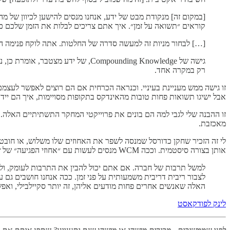
קוראים ״תשואה על זמן״. איך אתם צריכים לבלות את הזמן שלכם 
[…] לבחור מניות זה למעשה סדרה של החלטות. אתה לוקח פנימה הרב
גישה של Compounding Knowledge, 
רק במקרה אחד.
זו גישה ממש מעניינת בעיניי. וכנראה הכרחית אם הם רוצים לאפשר לעצמ
אבל ישיגו תשואות פחות טובות מהאינדקס בתקופות מסויימות, איך הם ייד
זו ההבנה שלי לגבי למה הם בונים את פרוייקטי המחקר התשתיתיים האלה.
מאכזבת.
לי זה הזכיר שחקן כדורסל שמנסה לשפר את האחוזים שלו משלוש, או חובט
אותן בצורה סיסטמית. וככה WCM מנסים לעשות עם ״אחוזי הפגיעה״ של שיקול הדעת שלהם בנוגע להשקעות.
למשל תרבות של חברה. אם אתם יכול להבין את התרבות לעומק, ולשל
האלה שאנשים אחרים פחות מודעים אליהן, זה יותר סקיילבילי, וא
לינק לפודקאסט