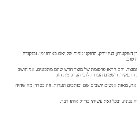
ם ברנדס ב-2010. הייתי כבר שלוש שנים בתפקיד הזה [בקרן השקעות] בניו יורק. החזקנו מניות של יאם באותו זמן. ובנקודה
י המוצר. והם הראו פרסומת של מוצר חדש שהם מתכננים. אני חושב
התפקיד, רושמים הערות לגבי הפרסומת הזו.
רי מהרווחים של יאם. ובכל זאת, מאות אנשים יושבים שם וכותבים הערות. וזה בסדר, מה שהיה
נבונה. ובכל זאת עשיתי בדיוק אותו דבר.