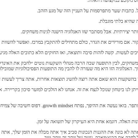
וס מקובע במקצועות האלה.
. כתבות שער מתפרסמות על העניין הזה של מגע הזהב.
 שהיא בלתי מוגבלת.
ר יצירתיות. אבל מסתבר שזו האנלוגיה הישנה לגינות משחקים.
ר. אם מורידים את הגדר, כולם מתחילים להתקבץ במרכז. ואפשר להשוות את
ם לעשות. קשה לזהות סיבה ותוצאה, ואז החוקים הלא כתובים האלה מגיעי
 משחקים, לבין התופעה שבה הרבה מנהלי השקעות נוטים ״לחבק את האינדקס
 האנלוגיה הזו היא מה שעזרה לו להבין מה התופעות הפסיכולוגיות שמוביל
 בהשקעות הוא שאם אתה רוצה להשיג תוצאות אחרות, אתה צריך לעשות ד
ן לנו ביטחון שנוכל לנצח את זה. אנחנו לא הולכים למזער סיכון בקריירה.
ולגבי דפוס מקובע, איך להפוך את זה ולהגיד, בואו נ
תשואה על זמן
.
תה לא בונה את ההגנות הנכונות סביב איך אתה מבלה את הזמן שלך, אתה ה
לחבק את הבנצ׳מארק, גישה של יותר-זה-יותר-טוב ...