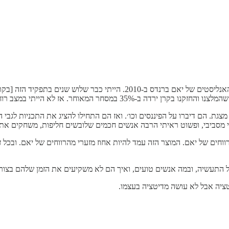
אנחנו צוחקים על זה שמשבר אמצע החיים שלי היה כשהלכתי ליום האנליסטים של יא
3 במסחר המאוחר. אז לא הייתי במצב רוח טוב.
מצגת. הם דיברו על הפיננסים וכו׳. ואז הם התחילו להציג את התכניות לגב
 מסביבי, ופשוט ראיתי הרבה אנשים חכמים שלובשים חליפות, משחקים את 
ל, אני בטח לא מדייק במספרים, אבל הם היו בערך 20% מהרווחים של יאם. המוצר הזה עמד להיות אחוז מזע
ל התעשיה, ובמה אנשים טועים, ואיך הם לא משקיעים את הזמן שלהם בצורה 
ציה אבל לא עושה מדיטציה בעצמו.