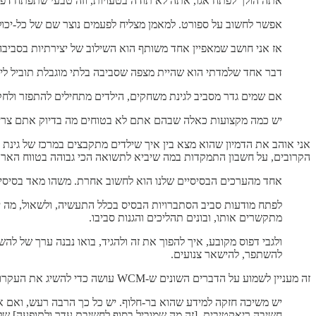
אתה הולך לפתח אגו, אתה לא תודה בטעויות, וזה טבעי שתפתח דפ
אפשר לחשוב על ספורט. למאמן מצליח לפעמים נוצר שם של כל-יכול
אז אני חושב שמאפיין אחד משותף הוא השילוב של יצירתיות בסביבה
דבר אחד שלמדתי הוא שהיית מצפה שסביבה בלתי מוגבלת תוביל ליות
אם שמים גדר מסביב לגינת משחקים, הילדים מתחילים להתפזר ולחקו
יש כמה מקצועות כאלה שבהם אתם לא בטוחים מה בדיוק אתם צריכי
אני אוהב את הדמיון שהוא מצא בין איך שילדים מתקבצים במרכז של גינת
הקרובים, על חשבון התמקדות במה שיביא לתשואה הכי גבוהה בטווח הארוך.
אחד מהערכים הבסיסיים שלנו הוא לחשוב אחרת. משהו מאד בסיסי
לפתח מודעות סביב הסתברויות הבסיס בכלל התעשיה, ולשאול, מה יית
מתקשרים אותו, ובונים תהליכים והגנות סביבו.
להשתפר, להישאר צנועים.
זה מעניין לשמוע על הדברים השונים ש-WCM עושה כדי להשיג את העקרונות האלה. דוגמא אחת היא העיקרון של
יש משיכה חזקה למידע שהוא בר-חלוף. יש כל כך הרבה רעש, ואם א
חשיבה ריאקטיבית. [זה מה שמוביל בסוף לחשיבת עדר ולתופעה] של 