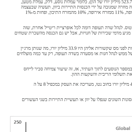
לשדה התעופה של אתונה גם יש מגבלות רגולטוריות. ספציפית, הם מוגבלים לתשואה של 15% על ההון תחת ״פעילויות אוויר״ (77% מההכנסות, 523.7 מיליון יורו של הון), כלומר עמלות נוסע, דלק, עמלת מטען,
עסק הוא מעין מניית בכורה מוזרה שמגובה על ידי הכנסות התיירות ביוון, תעשיה שבעצמה
היא מעין פרוקסי להכנסה והזמן הפנויים באוכלוסיה האירופאית: 33% מהטראפיק הוא פנימי ליוון, ומתוך החלק הבינלאומי, 69% הוא ממערב אירופה, 11% ממזרח אירופה, 10% מהמזרח התיכון, ופחות מ-1%
ס. לנהל שדה תעופה דומה לכל אופרציית ריטייל אחרת, שזה
מגיע מדמי שכירות של חנויות, אבל יש גם הכנסה מהשכרת שטחים
כל זה מרכיב עסק עם שולי רווח גבוהים: הכנסות-שלא-מאוויר בתשעת החודשים האחרונים היו 102.5 מיליון יורו, או 23% מכלל ההכנסות, והעלויות לפני מס שקשורות אליהן היו 33.9 מיליון יורו, מה שנותן מרג׳ין
8. המרג׳ין הזה לא מייצג את המאפיינים הכלכליים של ממש לנהל חנות או מסעדה בשדה תעופה, רק עד כמה מוצלחים
דרך אחת לחשוב על שאר העסק היא שהם גובים בערך 5 יורו של EBITDA לא-מפוקח לכל נוסע. הם מניחים צמיחה שנתית של בערך 2.7% במספר הנוסעים לתוך העתיד, אז, זה שיעור צמיחה סביר לייחס
אם לוקחים קצת הערכות, ה-EBITDA של 2023 מתקרבת לטווח ה 400-425 מיליון יורו, ועם 300 מיליון מניות שנסחרות ב 9.16 יורו למניה, ו-400 מיליון יורו בחוב נטו, מעריכה את העסק במכפיל 8 על ה
ת השונים שנפלו על יוון או תעשיית התיירות בשני העשורים