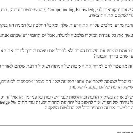
[במקום זה] מנקודת מבט של ידע, אנחנו מנסים להישען לכיוון 
כדי למקסם את התוצאות.
ה מידע, מלביש על זה את הדעות שלך, ומקבל החלטה על המניה הזו בנקודת 
של ידע מצטבר, אומרת כן, נעשה את כל עבודת המיקרו מלמטה למעלה. אבל יש תחומי ידע ש
ם באמת לנטוש את חשיבת העדר ולא לכבול את עצמם לצורך לחבק את האינדק
עו שהם בדרך הנכונה?
 זה מאפשר להם למדוד את האיכות של הניתוח ושיקול הדעת שלהם לאורך זמ
 בייסבול שמנסה לשפר את אחוזי הפגיעה שלו. הם כמובן מפספסים לפעמים
ב אותה בשיקול הדעת ובהחלטות לגבי השקעות על פני זמן. אז אולי זה יכו
פשר ליישם את זה במספר גדול של החלטות השקעה.