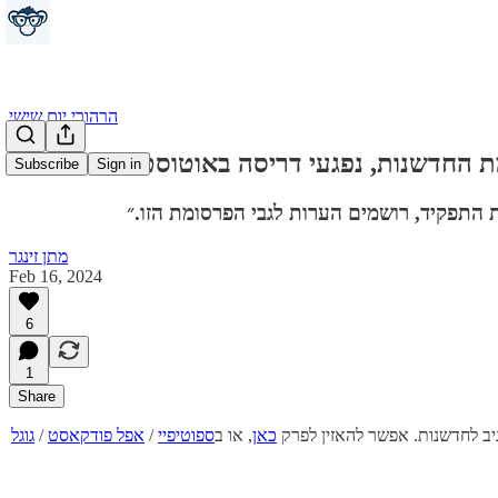
הרהורי יום שישי
Subscribe
Sign in
התפקיד, רושמים הערות לגבי הפרסומת הזו.״
מתן זינגר
Feb 16, 2024
6
1
Share
יב לחדשנות. אפשר להאזין לפרק
כאן
, או ב
ספוטיפיי
/
אפל פודקאסט
/
גוגל