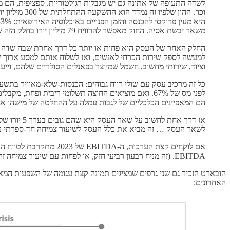
וכו׳. ההון 
משאר יבשת אסיה. החוק מאפשר להרוויח 79 מיליון יורו בחלק הזה של העסק, עם התאמות לאינפלציה.
החלק האחר של העסק הוא פחות או יותר כל דרך אחרת שבה שדה תע
למעשה לספק שירות הכרחי לאנשים, ואז לשלוח אותם למסע ארוך שב
וציוד, שירותי מחשוב, חשמל שמיוצר בפאנלים הסולריים שלהם, וייעו
הם המאפיינים הכלכליים של לגבות עמלה על ההחלטה של מישהו 
לשאר העסק … זה מביא את כלל העסק לשיעור צמיחה חד-ספרתי נמוך, אבל גם די יציב - אפילו ב-2020 הם ייצרו מספיק 
EBITDA. (זה מניח רבעון רביעי חזק, או לפחות עם שיעור צמיחה זהה למה שדווח בשאר השנה. זה יכול גם להתפתח אחרת).
הובארט הזכיר גם שני גרפים שמציגים תמונה קצת עגומה של השפעות המאק
האחרונים: