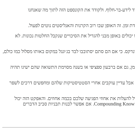
של מה שאנחנו קוראים לו Compounding Knowledge [ידע שמצטבר ונבנה], בניגוד לידע-בר-חלוף. ולקודד את הקונספט הזה לתוך מה שאנחנו
זמן. זה האופן שבו רוב הקרנות והאנליסטים נוטים לפעול.
בהם אנחנו יכולים באופן מבני להגדיל את הסיכויים שנקבל החלטות נכונות. לא
ס. כי אם הם סתם יסתובבו לבד בג׳ונגל במקום באותו מסלול כמו כולם,
ן, גם אם ברבעון ספציפי או בשנה מסוימת התשואה שהם ישיגו תהיה
, אבל עדיין עוקבים אחרי הסטטיסטיקות שלהם ומחפשים דרכים לשפר
ל להעלות את אחוזי הפגיעה שלכם בכמה אחוזים. והאפקט הזה יכול
לצבור ריבית דריבית משמעותית על פני זמן. ככה אנחנו חושבים גם על ניתוח של חפיר, איך לחשוב על יתרונות תחרותיים. זה עוד תחום של Compounding Knowledge. אם אפשר לבנות תבניות סביב הדברים