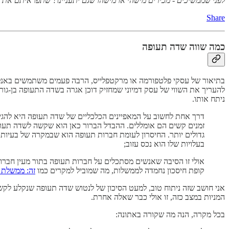
לפני שממשיכים - מכירים מישהי או מישהו שגם יתעניינו? שתפו איתם את
Share
כמה שווה שדה תעופה
בתיאור של עסקי פלטפורמה או מרקטפלייס, הרבה פעמים משתמשים באנלו
להעריך את השווי של עסק דמיוני שמחזיק דוכן אגרה בשדה התעופה בן-גור
ניתח אותו.
דרך אחת לחשוב על המאפיינים הכלכליים של שדה תעופה היא להגיד
זמנים קשים הם אומללים. ההבדל הברור כאן הוא שקשה לשדה תעופ
גדולים יותר. החיסרון לעומת חברות תעופה הוא שבמקרה של בעיות נז
בעלויות שלו הוא נכס עזוב;
אולי זו הסיבה שאנשים מסתכלים על חברות תעופה בתור מעין חבר
קופת חיסכון נחמדה לממשלות, מה שמוביל למקרים כמו
זה: ממשלת מ
אני חושב שזה ניתוח טוב, למעט הסיכון של לנטוש שדה תעופה שנקלע לקש
המניות במצב כזה, זו אולי כבר שאלה אחרת.
בכל מקרה, הנה מה שקורה באתונה: