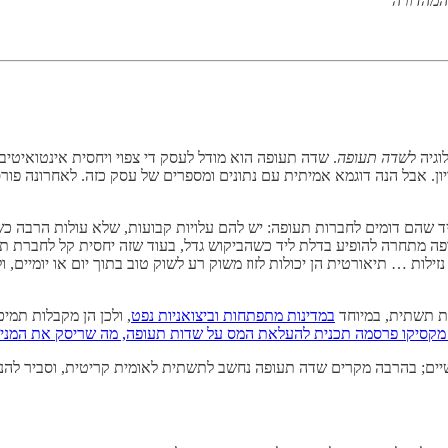
 המהדורה
גיה ל
שדה תעופה
. שדה תעופה הוא מודל לעסק די צפוי ויחסית אינטואיטיב
יון. אבל הנה דוגמא אמיתית עם נתונים ומספרים של עסק כזה. לאחרונה פו
 שהם דומים לחברות תעופה: יש להם עלויות קבועות, שלא עולות הרבה כש
ה מתחרה להופיע בדלת ליד כשהביקוש גדל, בעוד שזה יחסית קל לחברת 
ילות … תיאורטית הן יכולות לזוז משוק רע לשוק טוב בתוך יום או יומיים,
ות תשתית, במיוחד
במדינות מתפתחות וביצואניות נפט
, ולכן הן מקבלות תמי
קסיקו פרסמה תכנית להעלאת המס על שדות תעופה, מה שריסק את המניות של 
יים; בהרבה מקרים שדה תעופה נחשב לתשתית לאומית קריטית, וסביר להני