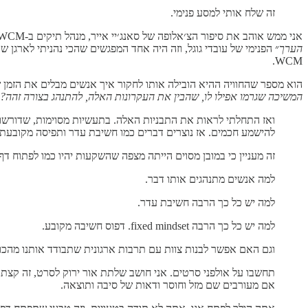
זה שלח אותי למסע פנימי.
אני ממש אוהב את סיפור הצ׳אלופה של סאנג׳יי אייר, מנהל תיקים ב-WCM. זו קרן השקעות שממוקמת בלגונה ביץ׳ בקליפורניה, ומנהלת כ-80 מיליארד דולר של נכסים. לפני כמה שנים אירחתי אותו לשיחה עם ״
הערך
״ הפנימי של עובדי גוגל, וזה היה אחד המפגשים שהכי נהניתי לארג
WCM.
הוא מספר שהחוויה ההיא הובילה אותו לחקור איך אנשים מבלים את הזמן
המשיכה שגרמו אפילו לו, שהבין את העקרונות האלה, להתנהג בצורה זהה? 
ואז התחלתי לראות את התבניות האלה. בתעשיות מסוימות, שדורשות 
להישמע חכמים. אז נוצרים דברים כמו חשיבת עדר ותפיסה מקובעת.
זה מעניין כי במובן מסוים הייתה מצפה שהשקעות יהיו כמו לפתוח דף
למה אנשים מתנהגים אותו דבר.
למה יש כל כך הרבה חשיבת עדר.
למה יש כל כך הרבה fixed mindset. דפוס חשיבה מקובע.
וגם האם אפשר לבנות צוות עם תרבות ארגונית שתבודד אותנו מהכוחו
תחשבו על אולפני סרטים. אני חושב שלתת אור ירוק לסרט, זה קצת
אם מעורבים שם מזל וחוסר ודאות של סיבה ותוצאה.