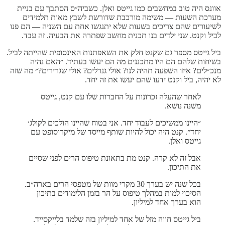
אוונס היה טוב במחשבים כמו גייטס ואלן. כשביה״ס הסתבך עם בניית
מערכת השעות — משימה מורכבת שדורשת לשבץ מאות תלמידים
לשיעורים שהם צריכים בשעות שלא יתנגשו אחת עם השניה — הם פנו
לביל וקנט. שני ילדים בנו תכנית מחשב שפתרה את הבעיה. זה עבד.
ביל גייטס מספר גם שקנט חלק את השאפתנות האינסופית שהייתה לביל.
בשיחות שלהם הם היו מתכננים מה הם יעשו בעתיד. ״האם נהיה
מנכ״לים? איזו השפעה תהיה לנו? אולי גנרלים? אולי שגרירים?״ מה שזה
לא יהיה, ביל וקנט ידעו שהם יעשו את זה יחד.
לאחר שהעלה זכרונות על החברות שלו עם קנט, גייטס
משנה נושא.
״היינו ממשיכים לעבוד יחד. אני בטוח שהיינו הולכים לקולג׳
יחד״. קנט היה יכול להיות שותף מייסד של מיקרוסופט עם
גייטס ואלן.
אבל זה לא קרה. קנט מת בתאונת טיפוס הרים לפני שסיים
את התיכון.
בכל שנה יש בערך 30 מקרי מוות של מטפסי הרים בארה״ב.
הסיכוי למות במהלך טיפוס על הר בזמן הלימודים בתיכון
הוא בערך אחד למיליון.
ביל גייטס חווה מזל של אחד למיליון בזה שלמד בלייקסייד.