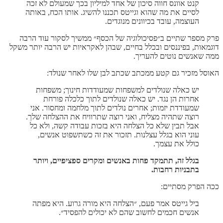
קנט אוונס חווה סיכון של אחד למיליון בכך שמעולם לא זכה
לסיים את מה שהוא וגייטס תכננו להשיג. אותו הכח, באותה
העוצמה, עובד בכיוונים מנוגדים.
פרק מספר שתיים ב״פסיכולוגיה של הכסף״ ממשיך לסקור עוד הרבה
דוגמאות, בפיננסים ובכלל בחיים, שבהן לאקראיות יש הרבה יותר משקל
ממה שאנשים נוטים להעריך.
האוסל מזכיר גם קטע ממכתב שכתב לבן שלו לאחר שנולד:
יש כאלה שנולדים למשפחות שמעודדות חינוך; משפחות
אחרות הן נגד. יש כאלה שנולדים לתוך כלכלה פורחת
שמעודדת יזמות; אחרים נולדים לתוך מלחמה ומחסור. אני
רוצה שתהיה מצליח, ואני רוצה שתרוויח את ההצלחה שלך.
אבל תבין שלא כל הצלחה היא בזכות עבודה קשה, ולא כל
עוני הוא בגלל עצלנות. תזכור את זה כשתשפוט אנשים,
כולל את עצמך.
בגלל זה, תתמקד פחות באנשים ומקרים ספציפיים, ויותר
בתבניות רחבות.
ככה הפרק מסתיים:
ביל גייטס אמר פעם, ״הצלחה היא מורה גרוע. היא מפתה
אנשים חכמים לחשוב שהם לא יכולים להפסיד״.