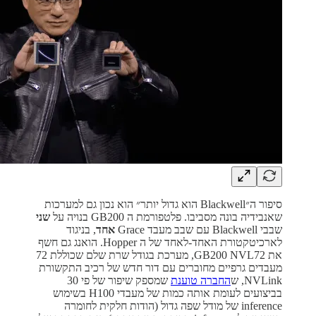
סיפור ה״Blackwell הוא גדול יותר״ הוא נכון גם למערכות
שאנבידיה בונה מסביבו. פלטפורמת ה GB200 בנויה על
שני
שבבי Blackwell עם שבב מעבד Grace
אחד
, בניגוד
לארכיטקטורת האחד-לאחד של ה Hopper. הואנג גם חשף
את GB200 NVL72, מערכת בגודל שרת שלם שכוללת 72
מעבדים גרפיים מחוברים עם דור חדש של רכיב התקשורת
NVLink, ש
החברה טוענת
שמספק שיפור של פי 30
בביצועים לעומת אותה כמות של מעבדי H100 בשימוש
inference של מודל שפה גדול (הודות חלקית לחומרה