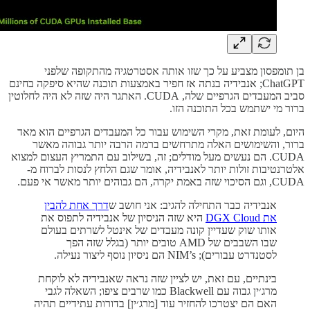
בן תומפסון מצביע על כך שזו אותה אסטרטגיה מהתקופה שלפני
ChatGPT; אנבידיה בנתה אז חפיר באמצעות תוכנה שהיא סיפקה בחינם
סביב המעבדים הגרפיים שלה, CUDA. האתגר היה שזה לא היה לחלוטין
ברור מי ישתמש בכל התוכנה הזו.
היום, לעומת זאת, מקרי השימוש עבור כל המעבדים הגרפיים הוא מאד
ברור, והשימושים האלה מתרחשים ברמה הרבה יותר גבוהה מאשר
CUDA. הם נעשים מעל מודלים; זה, בשילוב עם התמריץ העצום למצוא
אלטרנטיבות זולות יותר לאנבידיה, אומר שגם הלחץ לנסות לברוח מ-
CUDA, וגם הסיכוי שזה באמת יקרה, הם גבוהים יותר מאשר אי פעם.
אנבידיה כבר התחילה להגיב: אני חושב ש
דרך אחת להבין
את DGX Cloud
היא שזה הניסיון של אנבידיה לתפוס את
אותו שוק שעדיין קונה מעבדים של אינטל לשרתים בעולם
שבו השבבים של AMD טובים יותר (בגלל שזה הפך
לסטנדרט עבורים); NIM’s הם ניסיון נוסף ליצור נעילה.
בינתיים, עם זאת, יש לציין שזה נראה שאנבידיה לא לוקחת
מרג׳ין גבוה עם Blackwell כמו שרבים ציפו; השאלה לגבי
האם הם יצטרכו להחזיר עוד [מרג׳ין] בדורות עתידיים תהיה