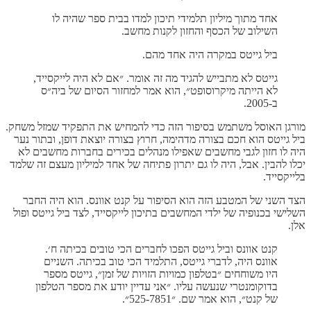
אחד מתוך מיליון תלמידי תיכון למדו בבית ספר שהיה לו
השילוב של הכסף והחזון לקנות מחשב.
ביל גייטס במקרה היה אחד מהם.
גייטס לא מתבייש להגיד מה זה אומר. ״אם לא היה לייקסייד,
לא הייתה מיקרוסופט״, הוא אמר למחזור הסיום של ביה״ס
ב-2005.
מורגן האוסל משתמש בסיפור הזה כדי להמחיש את התפקיד שמזל משחק.
ביל גייטס הוא חכם בצורה מדהימה, חרוץ בצורה יוצאת דופן, ובתור נער
היה לו חזון לגבי מחשבים שאפילו מנהלים בכירים בחברות מחשבים לא
יכלו להבין. אבל, היה לו גם יתרון פתיחה של אחד למיליון מעצם זה שלמד
בלייקסייד.
הצד השני של המטבע הזה הוא הסיפור על קנט אוונס. הוא היה החבר
השלישי בכנופיה של ילדי המחשבים בתיכון לייקסייד, לצד ביל גייטס ופול
אלן.
קנט אוונס וביל גייטס הפכו לחברים הכי טובים בכיתה ח׳.
אוונס היה, לדברי גייטס, התלמיד הכי טוב בכיתה. השניים
היו משוחחים ״בטלפון כמויות הזויות של זמן״, גייטס מספר
בדוקומנטרי שנעשה עליו. ״אני עדיין יודע את מספר הטלפון
של קנט״, הוא אמר שם. ״525-7851״.