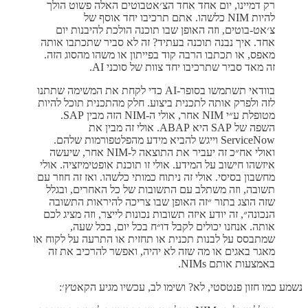
רק דמיינו, יום אחד אחד הצ׳אטבוטים האלה פשוט הולך
להיות NIM כלשהו. אתם תרכיבו יחד אוסף של
צ׳אט-בוטים, וזה האופן שבו תוכנה הולכת להיבנות יום
אחד. איך נבנה תוכנה בעתיד? זה לא סביר שתכתבו אותה
מאפס, או תכתבו הרבה קוד בפייתון או משהו מהסוג הזה.
זה מאד סביר שתרכיבו יחד צוות של סוכני AI.
בוודאי תשתמשו בסופר-AI כדי לקחת את המשימה שתתנו
לזה ולפרק אותה לתכנית ביצוע. חלק מהתכנית תוכל להיות
מטופלת ע״י NIM אחר, אולי ה-NIM הזה מבין SAP.
השפה של SAP היא ABAP. אולי זה מבין את
ServiceNow וייגש להביא מידע מהפלטפורמות שלהם.
ואולי אח״כ זה יעביר את התוצאה ל-NIM אחר, שיעשה
איזשהו חישוב על המידע. אולי זו תוכנת אופטימיזציה. אולי
מחשבון בסיסי. אולי זה ניתוח כמותי כלשהו. ואז זה חוזר עם
תשובה, וזה משתלב עם התשובות של כל האחרים, ובגלל
שזה הוצג בתור ״זה האופן שבו צריכה להיראות התשובה
הנכונה״, זה יודע איזה תשובות נכונות לייצר, וזה מציג לכם
אותה. אנחנו יכולים לקבל דו״ח בכל יום, בכל שעה,
שמתבסס על לבנות תכנית או תחזית או התרעה על לקוח או
מאגר באגים או מה שזה לא יהיה, ואפשר להרכיב את זה
באמצעות אותם NIMs.
נשמע כמו חזון פנטסטי, לא? ושימו לב, עכשיו מגיע הקאטץ׳: