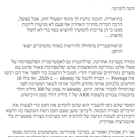
והנה ליברטי:
בתיאוריה, תוכנה נותנת לך מינוף תפעולי חזק, אבל בפועל,
הרבה חברות מהדור האחרון אף פעם לא מגיעות ליהנות
ממנו כי הן צריכות להמשיך להוציא כסף כדי לא ליפול
מהצוק…
קראודסטרייק מתחילה להיראות כאחד מהמקרים יוצאי
הדופן.
נקודה מעניינת אחרונה, שרלוונטית גם לאסטרטגיית הפלטפורמה של
פאלו אלטו נטוורקס וההאשמות שהם ״פלטפורמת פאוור פוינט עם
מוצרים נקודתיים שנתפרו יחד״: המנכ״ל התעכב כדי לספר איך הם רכשו
את Preempt — חברה להגנה על identity — ב-2020, ואז בילו 18
חודשים בלכתוב אותה מחדש ולחבר אותה לשאר המערכת לפני
שהתחילו למכור אותה. היום, identity זה עסק של 300 מיליון דולר
בהכנסות עבורם (לעומת ARR של 7 מיליון דולר בזמן הרכישה).
המסר שהם ניסו להעביר הוא שהם לוקחים את הזמן כדי לעשות את
הדברים בצורה הנכונה. ליברטי טוען שעם הזמן גישת השקעה כזו תישא
דיבידנדים לעומת הגישה של להדביק יחד מערכות בצורה פאטצ׳ית בלי
אינטגרציה אמיתית.
אני רק אסתייג ואומר ש, בסייבר סקיוריטי, משתמשים בהרבה נפנופי