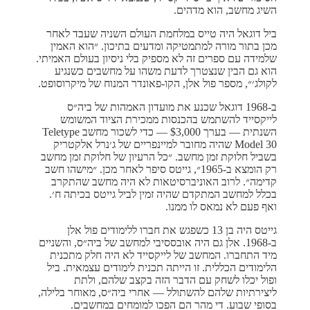
השיג מחשב, הוא מדהים.
ביל דוגאל היה טייס במלחמת העולם השניה שעבד לאחר
מכן בתור מורה למתמטיקה ומדעים בתיכון. ״הוא האמין
שלמידה עם ספרים זה לא מספיק בלי ניסיון בעולם האמיתי.
הוא גם הבין שנצטרך לדעת משהו על מחשבים כשנגיע
לקולג׳״, מספר פול אלן, הקו-פאונדר המנוח של מיקרוסופט.
ב-1968 דוגאל שכנע את מועדון האמהות של ביה״ס
לייקסייד להשתמש בהכנסות ממכירת הציוד המשומש
השנתית — בערך $3,000 — כדי לשכור מחשב Teletype
Model 30 שהיה מחובר למיינפריים של ג׳נרל אלקטריק
בשביל חלוקת זמן מחשב. ״כל הרעיון של חלוקת זמן מחשב
רק הומצא ב-1965״, גייטס סיפר לאחר מכן. ״מישהו חשב
קדימה״. לרוב האוניברסיטאות לא היה מחשב שהתקרב
בכלל למחשב המתקדם שהיה זמין לביל גייטס בכיתה ח׳.
ואף פעם לא נמאס לו ממנו.
גייטס היה בן 13 כשפגש את חברו ללימודים פול אלן
ב-1968. אלן גם היה אובססיבי למחשב של ביה״ס, והשניים
מיד התחברו. המחשב של לייקסייד לא היה חלק מתכנית
הלימודים הכללית. זו הייתה תכנית לימודים עצמאית. ביל
ופול יכלו לשחק עם הדבר הזה בקצב שלהם, ולתת
ליצירתיות שלהם להשתולל — אחרי ביה״ס, מאוחר בלילה,
בסופי שבוע. די מהר הם הפכו למומחים במחשבים.