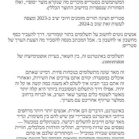
המשתמשים בסטרייפ מוכרים מה שנקרא מוצר ״סופי״, ואלו
הסחורות שנספרות בחישוב התוצר הכללי).
סטרייפ הציגה תזרים מזומנים חיובי יציב ב-2023 ומצפה
לעשות זאת שוב ב-2024.
אנשים נוטים לחשוב על תשלומים בתור קומודיטי. דרך להעביר כסף
מחשבון א׳ לחשבון ב׳. אבל המכתב מנסה להסביר מה הצעת הערך של
סטרייפ:
תשלומים באינטרנט זה, בין השאר, בעיית
אופטימיזציה של
.
conversion
זה מאד שונה מתשלומים בנוכחות פיזית. דמיינו שאתם
אוכלים במסעדה: קודם אתם צורכים את השירות, ואאחרי
זה אתם כבר תבינו איך לשלם לא משנה כמה קשה או קל זה
יהיה. אפילו דרך התשלום המסובכת ביותר היא קלה יותר
מאשר לשטוף כלים במשך שאר הערב, או לברוח ברחוב
ממלצר שרודף אחריכם עם מערוך.
באינטרנט, הדברים הם אחרת. אנשים יותר ויותר מרחפים
ברחבי האינטרנט בשברירי זמן שיש להם בין משימות, ונדיר
מאד שהם חייבים להשלים רכישה. כשנתקלים במכשול —
טפסים עם שדות מיותרים, תהליכי הזדהות מבלבלים, חוויית
משתמש שבורה במובייל — המתחרים שלכם או סתם
סרטוני טיקטוק מצחיקים נמצאים במרחק של תנועת אצבע.