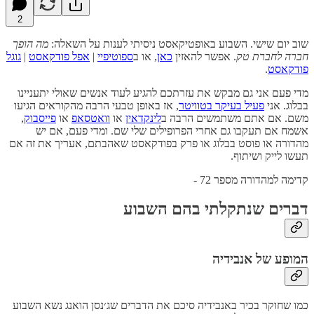
2
שוב יום שישי. השבוע באופטיקאסט ניסיתי לענות על השאלה:
מה הופך
חברה לחברת טק
. אפשר להאזין
כאן
, או ב
ספוטיפיי
|
אפל פודקאסט
|
גוגל
פודקאסט
.
מדי פעם אני גם מבקש את עזרתכם להגיע לעוד אנשים שאולי יתעניינו
בבלוג. אני
פעיל בעיקר בטוויטר
, אז באופן טבעי הרבה מהקוראים הגיעו
משם. אם אתם משתמשים הרבה ב
לינקדאין
או
וואטסאפ
או
פייסבוק
,
אשמח אם תעקבו גם אחרי הפרופילים שלי שם. ומדי פעם, אם יש
מהדורה או פוסט בבלוג או פרק בפודקאסט שאהבתם, אעריך את זה אם
תעשו לייק ושיתוף.
קדימה למהדורה מספר 72 -
דברים שנתקלתי בהם השבוע
המופע של אנבידיה
כמו שחוקר בכיר באנבידיה סיכם את הדברים שג׳נסן הואנג נשא השבוע