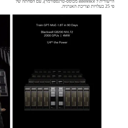
הייעודית ל inference מבוסס-טרנספורמר), עם הפחתה של
פי 25 בעלויות וצריכת האנרגיה.