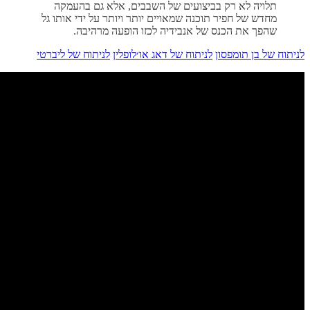
תלויה לא רק בביצועים של השבבים, אלא גם בהעמקה
מחדש של חפיר תוכנה שמאויים יותר ויותר על ידי אותו גל
שהפך את הכנס של אנבידיה לכזו הופעה מרהיבה.
לניתוח של בן תומפסון
לניתוח של דאג או׳לופלין
לניתוח של ליברטי