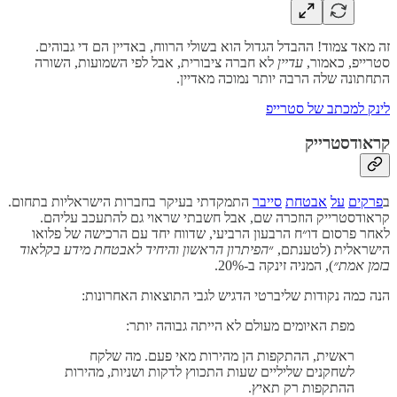
זה מאד צמוד! ההבדל הגדול הוא בשולי הרווח, באדיין הם די גבוהים.
סטרייפ, כאמור,
עדיין
לא חברה ציבורית, אבל לפי השמועות, השורה
התחתונה שלה הרבה יותר נמוכה מאדיין.
לינק למכתב של סטרייפ
קראודסטרייק
ב
פרקים
על
אבטחת
סייבר
התמקדתי בעיקר בחברות הישראליות בתחום.
קראודסטרייק הוזכרה שם, אבל חשבתי שראוי גם להתעכב עליהם.
לאחר פרסום דו״ח הרבעון הרביעי, שדווח יחד עם הרכישה של פלואו
הישראלית (לטענתם, ״
הפיתרון הראשון והיחיד לאבטחת מידע בקלאוד
בזמן אמת״
), המניה זינקה ב-20%.
הנה כמה נקודות שליברטי הדגיש לגבי התוצאות האחרונות:
מפת האיומים מעולם לא הייתה גבוהה יותר:
ראשית, ההתקפות הן מהירות מאי פעם. מה שלקח
לשחקנים שליליים שעות התכווץ לדקות ושניות, מהירות
ההתקפות רק תאיץ.