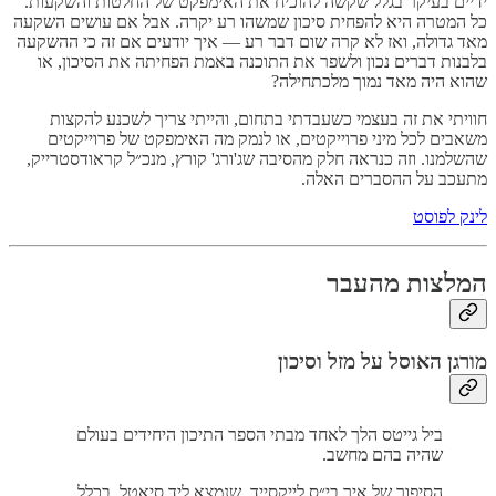
ידיים בעיקר בגלל שקשה להוכיח את האימפקט של החלטות והשקעות.
כל המטרה היא להפחית סיכון שמשהו רע יקרה. אבל אם עושים השקעה
מאד גדולה, ואז לא קרה שום דבר רע — איך יודעים אם זה כי ההשקעה
בלבנות דברים נכון ולשפר את התוכנה באמת הפחיתה את הסיכון, או
שהוא היה מאד נמוך מלכתחילה?
חוויתי את זה בעצמי כשעבדתי בתחום, והייתי צריך לשכנע להקצות
משאבים לכל מיני פרוייקטים, או לנמק מה האימפקט של פרוייקטים
שהשלמנו. וזה כנראה חלק מהסיבה שג'ורג' קורץ, מנכ״ל קראודסטרייק,
מתעכב על ההסברים האלה.
לינק לפוסט
המלצות מהעבר
מורגן האוסל על מזל וסיכון
ביל גייטס הלך לאחד מבתי הספר התיכון היחידים בעולם
שהיה בהם מחשב.
הסיפור של איך בי״ס לייקסייד, שנמצא ליד סיאטל, בכלל