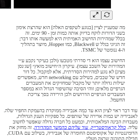
מה שמעניין לציין [בנוגע לשקפים האלה] הוא שהרצת אימון
בשני הדורות לוקח בדיוק אותה כמות זמן - 90 ימים. זה
בכלל שמהירות החישוב האמיתית היא למעשה אותו דבר;
זה הגיוני בגלל ש Blackwell, כמו Hopper, מיוצר בתהליך
ה-4 ננומטר של TSMC.
החישוב עצמו הוא די סדרתי מטבעו (ולכן בעיקר נקבע ע״י
המהירות של השבב עצמו). עיקרון ה״חישוב מואץ״ [שג׳נסן
מציג] לא נוגע למהירות הסדרתית, אלא למקבול. כל דור
חדש של שבבים, בשילוב עם networking חדש, מאפשרים
יעילות גדולה יותר של מקבול שמחזיקים את המעבדים
הגרפיים מלאים; זוהי הסיבה שהשיפור הגדול הוא במספר
המעבדים הגרפיים הדרושים ולכן הירידה בסך צריכת
החשמל.
עוד דבר ראוי לציון הוא עד כמה אנבידיה ממוקדת בהעמקת החפיר שלה.
לאנבידיה יש כמות אדירה של שותפים. כל ספקיות הענק הגדולות,
מעבדות הבינה המלאכותית, וכמעט כל חברה גדולה שאפשר לחשוב
עליה.
כולל קראודסטרייק, עוד עליהם בהמשך המהדורה
. זה מחזק את
הדומיננטיות של אקוסיסטם החומרה של אנבידיה, בשילוב עם CUDA,
חבילת התוכנה שרצה מעליו.