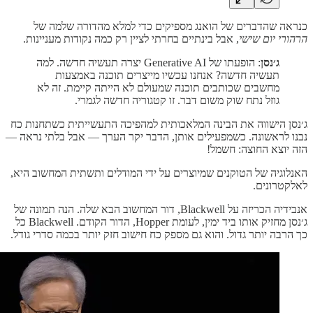
כנראה שהדברים של הואנג מספיקים כדי למלא מהדורה שלמה של
הרהורי יום שישי
, אבל בינתיים בחרתי לציין רק כמה נקודות מעניינות.
ג׳נסן
: הופעתו של Generative AI יצרה תעשיה חדשה. למה
תעשיה חדשה? אנחנו עכשיו מייצרים תוכנה באמצעות
מחשבים שכותבים תוכנה שמעולם לא הייתה קיימת. זה לא
גוזל נתח שוק משום דבר. זו קטגוריה חדשה לגמרי.
ג׳נסן הישווה את הבינה המלאכותית למהפיכה התעשייתית כשתחנות כח
נבנו לראשונה. כשמפעילים אותן, הדבר יקר הערך — אבל בלתי נראה —
הזה יוצא החוצה: חשמל!
האנלוגיה של הטוקנים שמיוצרים על ידי המודלים ותשתית המחשוב היא,
לאלקטרונים.
אנבידיה הכריזה על Blackwell, דור המחשוב הבא שלה. הנה תמונה של
ג׳נסן מחזיק אותו ביד ימין, לעומת Hopper, הדור הקודם. Blackwell כל
כך הרבה יותר גדול. והוא גם מספק כח חישוב חזק יותר בכמה סדרי גודל.