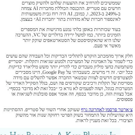
שממשיכים להרחיב את ההצעות שלהם ולהשיק מוצרים
חדשים עם סטרייפ. ההכנסה הכוללת מחברות AI צמחה
ב-249% ב-2023, ו, כמובן, AI היה רוח גבית משמעותית
לאינספור חברות שלא מזדהות בתור ״חברות AI״ בעצמן.
בעוד שכותרות באופן בלתי נמנע מדגישות את המספרים
הזמינים ביותר, כמו למשל ירידה בדולרים של VC, ההערכה
שלנו היא שהאקוסיסטם של הסטארטאפים שוקק יותר
מאשר אי פעם.
חלק ארוך מהמכתב הוקדש לתהליכי הבדיקות וכל העבודה שהם עושים
כדי לשמור על האמינות של המערכת ולמנוע שגיאות ותקלות. ״
סטרייפ
משתמשת בחצי מיליון מעבדים כדי להריץ יותר משש מיליארד בדיקות
בכל יום
״. זה די מרשים. כשעבדתי על Google Pay, היינו מסבירים
למצטרפים חדשים לצוות שבשאר החברה אפשר להשלים עם מידה
מסויימת של תקלות ורכיבים שקורסים פה ושם, בגלל הסקייל האדיר של
המערכות בגוגל, ושזה לפעמים לא נורא כי ״בכל זאת לא מדובר בכסף״.
אבל בצוות הזה, כן מדובר בכסף, וזה אומר אפס סובלנות לשגיאות או
פספוסים.
צ׳ארטר פרסמו לאחרונה גרף
שעוקב אחרי השווי של סטרייפ. ההסתייגות
היא שהיעילות של התמחור בשוק הפרטי רחוקה שנות אור מהשוק
הציבורי. בכל זאת מעניין לראות.