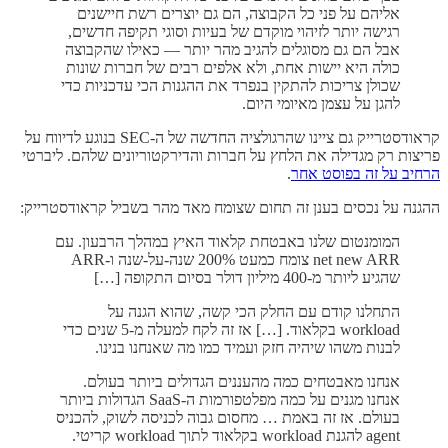
אליהם על פני כל הקבוצה, הם גם יוצרים רשת חיישנים
רגישה יותר לזיהוי מוקדם של בעיות וסוגי תקיפה חדשים,
אבל הם גם מסוגלים להגיב מהר יותר — כאילו שהקבוצה
כולה היא יישות אחת, ולא אלפים רבים של חברות שונות
שכולן צריכות להתקין בנפרד את ההגנות הכי עדכניות כדי
להגן על עצמן מאיומי היום.
קראודסטרייק גם ציינו שהרגולציה החדשה של ה-SEC בנוגע לדיווח על
פריצות רק מגדילה את הלחץ על חברות והדירקטוריונים שלהם. ליברטי
הרחיב על זה בפוסט אחר
.
ההגנה על נכסים בענן זה תחום שצומח מאד מהר בשביל קראודסטרייק:
המומנטום שלנו באבטחת קלאוד האיץ במהלך הרבעון. עם
net new ARR צומח כמעט 200% שנה-על-שנה ו-ARR
שהגיע ליותר מ-400 מיליון דולר בסיום התקופה […]
התחלנו קודם עם החלק הכי קשה, שהוא הגנה על
workload בקלאוד. […] אז זה לקח למעלה מ-5 שנים כדי
לבנות משהו שיהיה חזק ועמיד כמו מה שאנחנו בנינו.
אנחנו מאבטחים כמה מהעננים הגדולים ביותר בעולם.
אנחנו מגנים על כמה מפלטפורמות ה-SaaS הגדולות ביותר
בעולם. אז זה באמת … מחסום גבוה לכניסה לשוק, להכניס
agent להגנת workload בקלאוד לתוך workload קריטי.