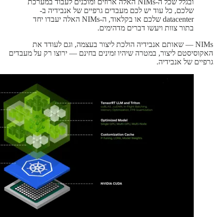
ובגלל שכל ה-NIMs האלה ארוזים ומוכנים לעבוד במערכת
שלכם, כל עוד יש לכם מעבדים גרפיים של אנבידיה ב-
datacenter שלכם או בקלאוד, ה-NIMs האלה יעבדו יחד
בתור צוות ויעשו דברים מדהימים.
NIMs — שאותם אנבידיה הולכת ליצור בעצמה, וגם לעודד את
האקוסיסטם ליצור, במטרה שיהיו זמינים בחינם — ירוצו רק על מעבדים
גרפיים של אנבידיה.