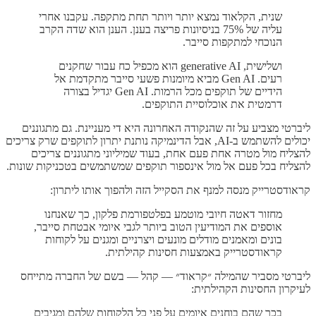
שנית, הקלאוד נמצא יותר ויותר תחת מתקפה. עקבנו אחרי
עליה של 75% בניסיונות פריצה בענן. הענן הוא שדה הקרב
הנוכחי למתקפות סייבר.
ושלישית, generative AI הוא מכפיל כח עבור שחקנים
רעים. Gen AI מביא מיומנות פשעי סייבר מתקדמת אל
הידיים של תוקפים מכל הרמות. Gen AI יגדיל בצורה
דרמטית את אוכלוסיית התוקפים.
ליברטי מצביע על זה שהנקודה האחרונה היא די מעניינת. גם מתגוננים
יכולים להשתמש ב-AI, אבל הדינמיקה נותנת יתרון לתוקפים שרק צריכים
להצליח מול מטרה אחת פעם אחת, בעוד שמיליוני מתגוננים צריכים
להצליח בכל פעם אל מול אינספור תוקפים שמשתמשים בטכניקות שונות.
קראודסטרייק מנסה למנף את הסקייל הזה ולהפוך אותו ליתרון:
מחזור דאטה חיובי מוטמע בפלטפורמת פלקון, כך שאנחנו
אוספים את המודיעין הטוב ביותר לגבי איומי אבטחת סייבר,
בונים ומאמנים מודלים מונעים ויצרניים ומגנים על לקוחות
קראודסטרייק באמצעות חסינות קהילתית.
ליברטי מסביר שהמילה ״קראוד״ — קהל — בשם של החברה מתייחס
לעיקרון החסינות הקהילתית:
בכך שהם בוחנים איומים על פני כל הלקוחות שלהם ומגיבים