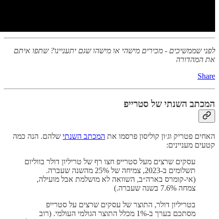
לפני שממשיכים - מכירים מישהי או מישהו שגם יתעניינו? שתפו איתם
את המהדורה
Share
המכתב השנתי של סטרייפ
האחים פטריק וג׳ון קוליסון פרסמו את
המכתב השנתי
שלהם. הנה כמה
קטעים מעניינים:
עסקים שרצים מעל סטרייפ חצו רף של טריליון דולר בווליום
תשלומים ב-2023, צמיחה של 25% מהשנה שעברה.
(אי-קומרס בארה״ב, השוואה לא מושלמת אבל מועילה,
צמחה 7.6% בשנה שעברה.)
בטריליון דולר, התוצר של עסקים שרצים על סטרייפ
מסתכם בערך ב-1% מכלל התוצר הגולמי העולמי. (רוב