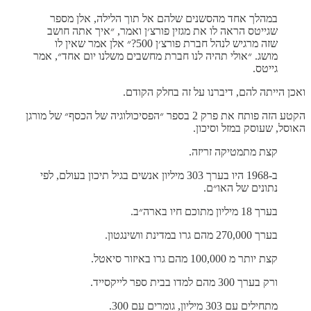
במהלך אחד מהסשנים שלהם אל תוך הלילה, אלן מספר
שגייטס הראה לו את מגזין פורצ׳ן ואמר, ״איך אתה חושב
שזה מרגיש לנהל חברת פורצ׳ן 500?״ אלן אמר שאין לו
מושג. ״אולי תהיה לנו חברת מחשבים משלנו יום אחד״, אמר
גייטס.
ואכן הייתה להם, דיברנו על זה בחלק הקודם.
הקטע הזה פותח את פרק 2 בספר ״הפסיכולוגיה של הכסף״ של מורגן
האוסל, שעוסק במזל וסיכון.
קצת מתמטיקה זריזה.
ב-1968 היו בערך 303 מיליון אנשים בגיל תיכון בעולם, לפי
נתונים של האו״ם.
בערך 18 מיליון מתוכם חיו בארה״ב.
בערך 270,000 מהם גרו במדינת וושינגטון.
קצת יותר מ 100,000 מהם גרו באיזור סיאטל.
ורק בערך 300 מהם למדו בבית ספר לייקסייד.
מתחילים עם 303 מיליון, גומרים עם 300.