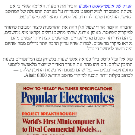
הפרק של
אופטיקאסט
השבוע
הזכיר את הטעות האיומה שאיי בי אם
עשתה כשמסרה למיקרוסופט בלעדיות על מערכת ההפעלה של המחשב
האישי. הזדמנות טובה להרחיב על הסיפור מהצד של מיקרוסופט.
החברה הוקמה אחרי שפול אלן זיהה את ההזדמנות ליצור ״סביבת פיתוח״
למיקרוקומפיוטר. באופן אירוני, שרתי מחשב גדולים נקראו
מיני
-מחשבים,
כי הם היו יותר קטנים מהמיינפריים, ומחשבים קצת יותר קטנים מהם
נקראו
מיקרו-
מחשבים. למרות שהיו עדיין הרבה יותר גדולים ממה שהיום
היה נחשב למחשב די גדול.
פול אלן וביל גייטס בילו כנראה אלפי שעות בלשחק עם המיינפריים בשנות
התיכון שלהם. הם זיהו מהר את הערך האדיר שייווצר מלאפשר להמוני
מתכנתים-חובבנים — כמו שהם עצמם היו בשנות התיכון שלהם —
לכתוב בקלות יותר תוכנה למיקרו-מחשב החדש: Altair 8800.