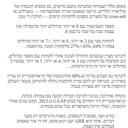
באופן כללי הצמיחה ממשיכה בקצב מרשים, גם מבסיס הכנסות של
מיליארד דולרים, ונראה שאסטרטגיית הפלטפורמה — באנדלינג או
cross-sell של מוצרים נוספים ללקוחות קיימים — הולכת די טוב:
מספר העסקאות עם 8 או יותר מודולים יותר מהכפילה את
עצמה שנה-על-שנה ברבעון 4.
לקוחות מנוי עם 5 או יותר, 6 או יותר, ו-7 או יותר מודולים
צמחו ל 64%, 43% ו-27% מלקוחות המנוי, בהתאמה.
ליברטי מציין שכשהם התחילו לעקוב אחרי לקוחות עם מספר מודולים,
הם הסתכלו על לקוחות עם 3 או יותר, 4 או יותר, 5 או יותר. עכשיו 5
מודולים או יותר זה הרף התחתון…
ליברטי גם הצביע על זה ש-68% מההכנסות של קראודסטרייק הן עדיין
בארה״ב, וכנראה יש להם עדיין הזדמנות גדולה להתרחב בשאר העולם.
התקפות סייבר לא עוצרות בגבול.
ונקודה אחרונה: בניגוד להרבה חברות תוכנה עם צמיחה גבוהה,
קראודסטרייק היו רווחיים על בסיס GAAP ב-2023, חמש שנים אחרי
ההנפקה, ושולי הרווח משתפרים ככל שהם צומחים.
בורט ואני, סמנכ״ל הכספים, באמת מתרכזים רק בשני
דברים. אחד הוא ARR ושני הוא מזומן. וזה די איך שאנחנו
מנהלים את העסק.