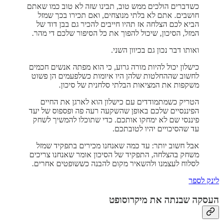
כשדברים הולכים ממש טוב, תבינו שזה לא טוב כמו שאתם
חושבים. אתם לא בלתי מנוצחים, ואם תכירו בכך שמזל
הביא לכם הצלחה אז תהיו חייבים להכיר גם בבן דוד של
המזל, הסיכון, שיכול להפוך את כל הסיפור שלכם די מהר.
ואותו דבר נכון גם בכיוון השני.
כישלון יכול להיות מורה גרוע, כי הוא מפתה אנשים חכמים
לחשוב שההחלטות שלהן היו איומות כשלפעמים הן פשוט
משקפות את המציאות הבלתי סלחנית של סיכון.
הטריק כשמתמודדים עם כישלון הוא לארגן את החיים
הפיננסיים שלכם באופן שהשקעה רעה פה ופספוס של יעד
פיננסי שם לא ימחקו אותכם. כדי שתוכלו להמשיך לשחק
עד שהסיכויים יהיו לטובתכם.
אבל חשוב יותר: עד כמה שאנחנו מכירים בתפקיד שמזל
משחק בהצלחה, התפקיד של הסיכון אומר שאנחנו צריכים
לסלוח לעצמנו ולהשאיר מקום להבנה כששופטים אחרים.
לינק לספר
העסקה שבנתה את מיקרוסופט