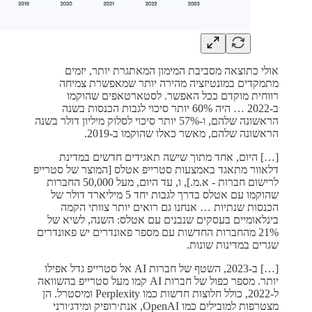
אולי כתוצאה מסביבת המימון המאתגרת יותר, יזמים
מתמקדים במונטיזציה מהירה יותר שמאפשרת צמיחה
רווחית מוקדם ככל האפשר. לסטארטאפים שהוקמו
ב-2022 … היה 60% יותר סיכוי לגבות הכנסות בשנה
הראשונה שלהם, ו-57% יותר סיכוי לסלוק מיליון דולר בשנה
הראשונה שלהם, מאשר כאלו שהוקמו ב-2019.
[…] היום, אחד מתוך שישה תאגידים חדשים במדינת
דלאוור מתאגד באמצעות סטרייפ אטלס [המוצר של סטרייפ
לרישום חברות - א.מ.], ו, עד היום, מעל 50,000 החברות
שהוקמו עם אטלס בדרך לגבות יחד 5 מיליארד דולר של
הכנסות שנתיות … אנחנו גם רואים יותר צוותי הקמה
בינלאומיים בעסקים שנבנים עם אטלס: השנה, לשיא של
21% מהחברות החדשות עם מספר פאונדרים יש פאונדרים
שגרים במדינות שונות.
[…] ב-2023, השטף של חברות AI אל סטרייפ גדל אפילו
יותר. מספר כפול של חברות AI קמו מעל סטרייפ בהשוואה
ל-2022, כולל חלוצות חדשות כמו Perplexity ומיסטרל. הן
מצטרפות למובילים כמו OpenAI, אנת׳רופיק ומידג׳ורני