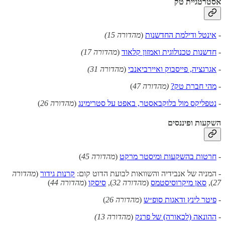
אסטרטגיית טק
-
אינטל ודילמת החדשנות
(
מהדורה 15)
-
חדשנות טכנולוגית ואמזון קלאוד
(
מהדורה 17)
-
אגרגציה, פייסבוק ואיירביאנבי
(
מהדורה 31)
-
מהי חברת טק?
(מהדורה 47
)
-
נטפליקס מול בלוקבאסטר, באפט על סטרימינג
(
מהדורה 26
)
השקעות ופיננסים
-
חרטות בהשקעות ומיסטר מרקט
(
מהדורה 45
)
- המניה של אנבידיה והשוואות לבועת הדוט קום:
קרנות גידור
(
מהדורה
27
),
סאן מיקרוסיסטמס
(
מהדורה 32
),
סיסקו
(
מהדורה 44
)
-
פיטר לינץ ודאגות סופ״ש
(
מהדורה 26
)
-
ההונאה (לכאורה) של פרנק
(
מהדורה 13)