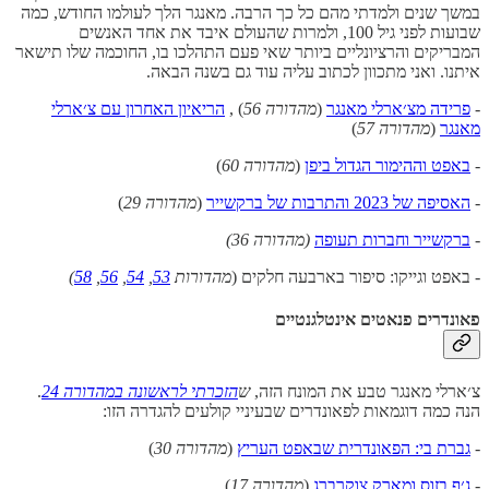
במשך שנים ולמדתי מהם כל כך הרבה. מאנגר הלך לעולמו החודש, כמה
שבועות לפני גיל 100, ולמרות שהעולם איבד את אחד האנשים
המבריקים והרציונליים ביותר שאי פעם התהלכו בו, החוכמה שלו תישאר
איתנו. ואני מתכוון לכתוב עליה עוד גם בשנה הבאה.
-
פרידה מצ׳ארלי מאנגר
(
מהדורה
56
) ,
הריאיון האחרון עם צ׳ארלי
מאנגר
(
מהדורה 57
)
-
באפט וההימור הגדול ביפן
(
מהדורה 60
)
-
האסיפה של 2023 והתרבות של ברקשייר
(
מהדורה 29
)
-
ברקשייר וחברות תעופה
(מהדורה 36)
- באפט וגייקו: סיפור בארבעה חלקים (
מהדורות
53
,
54
,
56
,
58
)
פאונדרים פנאטים אינטלגנטיים
צ׳ארלי מאנגר טבע את המונח הזה,
ש
הזכרתי לראשונה במהדורה 24
.
הנה כמה דוגמאות לפאונדרים שבעיניי קולעים להגדרה הזו:
-
גברת בי: הפאונדרית שבאפט העריץ
(
מהדורה 30
)
-
ג׳ף בזוס ומארק צוקרברג
(
מהדורה 17
)