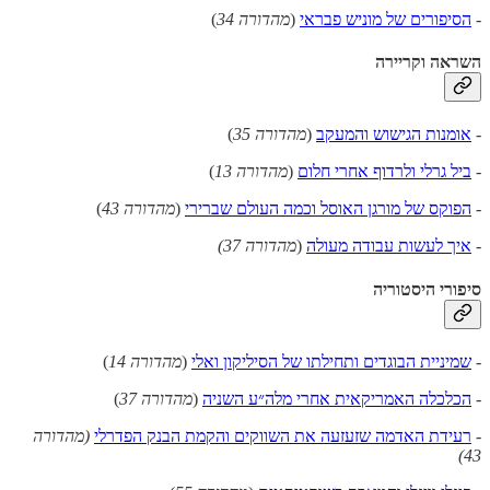
-
הסיפורים של מוניש פבראי
(
מהדורה 34
)
השראה וקריירה
-
אומנות הגישוש והמעקב
(
מהדורה 35
)
-
ביל גרלי ולרדוף אחרי חלום
(
מהדורה 13
)
-
הפוקס של מורגן האוסל וכמה העולם שברירי
(
מהדורה 43
)
-
איך לעשות עבודה מעולה
(
מהדורה 37)
סיפורי היסטוריה
-
שמיניית הבוגדים ותחילתו של הסיליקון ואלי
(
מהדורה 14
)
-
הכלכלה האמריקאית אחרי מלה״ע השניה
(
מהדורה 37
)
-
רעידת האדמה שזעזעה את השווקים והקמת הבנק הפדרלי
(מהדורה
43)