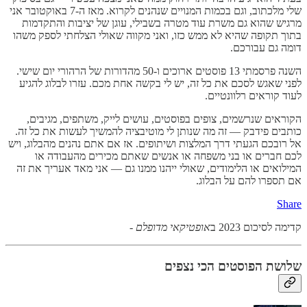
שלי מלכתוב, וגם בכמות המנויים שנהנים לקרוא. מאז ה-7 באוקטובר אני
מרגיש שהוא גם משרת עוד מטרה בשבילי, עוגן של יציבות והתקדמות
בתוך תקופה שהיא לא ממש כזו, ואני מקווה שאולי הצלחתי לספק משהו
דומה גם עבורכם.
השנה פרסמתי 13 פוסטים ארוכים ו-50 מהדורות של הרהורי יום שישי.
לפני שאגש לסכם את כל זה, יש לי בקשה אחת מכם. עזרו לבלוג להגיע
לעוד קוראים רלוונטיים.
הקוראים שנרשמים, צופים בפוסטים, עושים לייק, משתפים, מגיבים,
כותבים פידבק — זה מה שנותן לי מוטיבציה להמשיך לעשות את כל זה.
אל רובכם הגעתי דרך המלצות ושיתופים. אז אם אתם נהנים מהבלוג, ויש
לכם חברים או בני משפחה או אנשים שאתם מכירים מהעבודה או
המילואים או הלימודים, שאולי ייהנו ממנו גם — אני מאד אעריך את זה
אם תספרו להם על הבלוג.
Share
קדימה לסיכום 2023 ב
אופטיקאי מדופלם
-
שלושת הפוסטים הכי נצפים