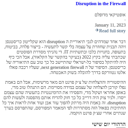
Disruption in the Firewall
אופטיקאי מדופלם
·
January 11, 2023
Read full story
דבר אחד שמדהים לגבי תיאוריית ה disruption הוא שקלייטון כריסטנסן
זיהה תבנית שחוזרת על עצמה בלי קשר לתעשיה - בייצור פלדה, בביטוח,
בתעופה, בחנויות כלבו ובתשתיות IT. די נהניתי מסדרת הפוסטים
שכתבתי עליה בקיץ 2022 (בעיקר בהקשר של הקלאוד), אבל הכי כיף
היה להיתקל בסיפור כל-ישראלי שהתיישב כל כך טוב עם התיאוריה של
כריסטנסן. הסיפור של ה next generation firewall, שעליו רכבה פאלו
אלטו נטוורקס בדרך להובלה בשוק האבטחה.
ההיסטוריה וההצלחות של צ׳ק פוינט הם מאד מרשימות, אבל הם באמת
נפלו קורבן להצלחה של עצמם במידה מסויימת. הם התנהלו טוב מדי,
באופן אחראי ושקול מדי, והפסידו את הדומיננטיות בתעשיה שהם עצמם
ייסדו. ולניר צוק היה דרייב כל כך חזק להדיח אותם מהפסגה ולעשות להם
disruption. זה באמת היה מרתק להפוך עוד אבן ועוד אחת לראות איך כל
החתיכות בפאזל הזה מסתדרות לפי המאמר המפורסם, שהתפרסם בערך
שנתיים אחרי שצ׳ק פוינט הוקמה.
הרהורי יום שישי