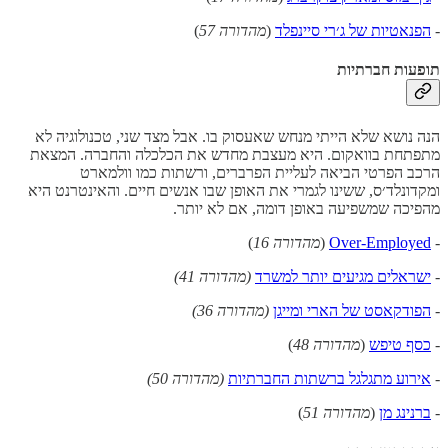
-
הפנאטיות של ג׳רי סיינפלד
(
מהדורה 57
)
תופעות חברתיות
הנה נושא שלא הייתי מנחש שאעסוק בו. אבל מצד שני, טכנולוגיה לא
מתפתחת בוואקום. היא מעצבת מחדש את הכלכלה והחברה. המצאת
הרכב הפרטי הביאה לעליית הפרברים, ורשתות כמו וולמארט
ומקדונלד׳ס, ששינו לגמרי את האופן שבו אנשים חיים. והאינטרנט היא
מהפיכה שמשפיעה באופן דומה, אם לא יותר.
-
Over-Employed
(
מהדורה 16
)
-
ישראלים מגיעים יותר למשרד
(מהדורה 41)
-
הפודקאסט של הארי ומייגן
(מהדורה 36)
-
כסף טיפש
(
מהדורה 48
)
-
אירוע מתגלגל ברשתות החברתיות
(מהדורה 50)
-
ברנינג מן
(
מהדורה 51
)