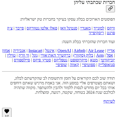
חברות שכתבתי עליהן
הפוסטים הארוכים בבלוג עסקו בעיקר בחברות טק ישראליות:
וויקס
|
למונייד
|
מאנדיי
|
סנטינל וואן
|
פאלו אלטו נטוורקס
|
פייבר
|
צ׳ק
פוינט
|
ריסקיפייד
ועוד חברות שהזכרתי בבלוג השנה:
אדיין
|
Air Lease
|
Airbnb
|
OpenAI
|
אינטל
|
Instacart
|
אנבידיה
|
אמזון
|
אפל
|
Arm
|
בלוק (סקוור)
|
ברקשייר האת׳אוויי
|
גוגל
|
ווי וורק
|
טויליו
|
יוביקוויטי
|
מטא
|
מיקרוסופט
|
נטפליקס
|
סטיץ׳ פיקס
|
סיילספורס
|
סנואופלייק
|
ספוטיפיי
|
קאווה
|
שופיפיי
תודה שוב לכם הקוראים על הזמן והתשומת לב שהקדשתם לבלוג,
ושאתם מצטרפים אליי במסע הזה. אני באמת מרגיש שאתם דוחפים
אותי בכל יום מחדש לנסות ללמוד ולהבין ולהשתפר. מקווה שתהיה
לכולכם שנת 2024 בטוחה, שקטה, רגועה, ומוצלחת.
לשיתוף
17