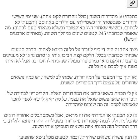
כתבתי 50 מהדורות השנה (כולל מהדורת לקט אחת). שני ימי השישי
היחידים שפספסתי היו כשטיילתי עם הילדים באוגוסט (ותכננתי לא
לכתוב), ובשישי שאחרי ה-7 באוקטובר (כשלא מצאתי טעם לכתוב). מה
שאומר שכתבתי 245 קטעים שונים במהלך השונה. (מאתיים ארבעים
וחמש!)
מצד אחד זה היה די כיף לעבור על כל זה במבט לאחור. הרבה קטעים
שכחתי שכתבתי בכלל. חלקם קצת הביכו אותי או סתם נראו לא מעניינים
בדיעבד. חלקם נראו כמו סיפור מעולה שנהניתי להיזכר בו. אבל לא הייתי
בטוח איך לסכם את כל זה.
ואז תוך כדי המעבר על המהדורות, שמתי לב למשהו. יש כמה נושאים
שחוזרים על עצמם דרך הסיפורים השונים.
אין לי תכנית כשאני כותב את המהדורות האלה. הקריטריון לבחירה של
תוכן הוא שאני פשוט שואל את עצמי,
על
מה יהיה לי כיף לספר לחבר
שאפגוש לקפה.
זה מה שנכנס למהדורה.
אז לא תכננתי או הגדרתי את זה מראש, אבל כשמסתכלים אחורה רואים
שהכל מתחלק לכמה קטגוריות עיקריות. בשבילי זה היה די נחמד לגלות, כי
דרך התרגיל הזה הבנתי איזה נושאים העסיקו אותי השנה.
אז הנה עשרה נושאים שזיהיתי. וכמה קטעים מכל נושא שהופיעו