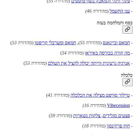
-
פיגלי וויגלי והמאבק בשורטיסטים
(
מהדורה 55
)
-
ענן החשמל
(
מהדורה 46)
כסף והמלחמה בעזה
-
חמאס וביינאנס
(
מהדורה 55)
,
חמאס ומערבלי קריפטו
(
מהדורה 53
)
-
מה קורה בבורסה באיראן
(
מהדורה 54
)
-
אנרגיה גרעינית הייתה יכולה להציל את העולם
(
מהדורה 53
)
כלכלה
-
טיילור סוויפט מצילה את הכלכלה
(
מהדורה 41
)
-
Vibecession
(
מהדורה 16)
-
פצעים מגלידים, צלקות נשארות
(
מהדורה 59
)
-
חוק פרקינסון
(
מהדורה 18
)