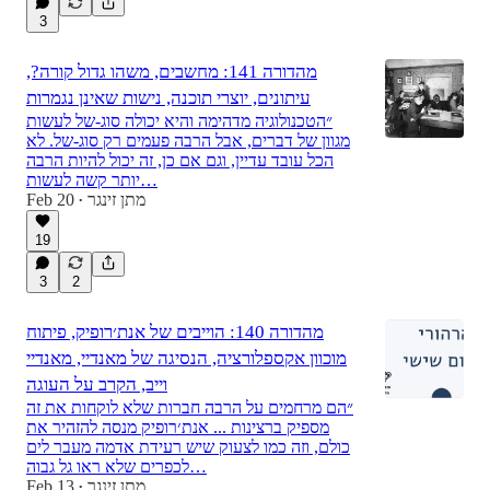
3
מהדורה 141: מחשבים, משהו גדול קורה?,
עיתונים, יוצרי תוכנה, נישות שאינן נגמרות
״הטכנולוגיה מדהימה והיא יכולה סוג-של לעשות
מגוון של דברים, אבל הרבה פעמים רק סוג-של. לא
הכל עובד עדיין, וגם אם כן, זה יכול להיות הרבה
יותר קשה לעשות…
מתן זינגר
Feb 20
•
19
3
2
מהדורה 140: הוייבים של אנת׳רופיק, פיתוח
מוכוון אקספלורציה, הנסיגה של מאנדיי, מאנדיי
וייב, הקרב על העוגה
״הם מרחמים על הרבה חברות שלא לוקחות את זה
מספיק ברצינות ... אנת׳רופיק מנסה להזהיר את
כולם, וזה כמו לצעוק שיש רעידת אדמה מעבר לים
לכפרים שלא ראו גל גבוה…
מתן זינגר
Feb 13
•