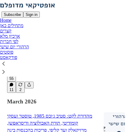
Subscribe
Sign in
Home
מתחילים כאן
קצרים
ארכיון מלא
Latest
Top
Discussions
לפי חברות
הרהורי יום שישי
פוסטים
לאן (שוב) נעלם אופטיקאי מדופלם
פודקאסט
וגם: ויצקי, בינה מלאכותית, מגדל שלום, וצ׳ק פוינט
מתן זינגר
May 22
•
55
11
2
March 2026
מהדורת לקט: סטיב ג׳ובס 1985, טוסטר ועסקי
קומודיטי, תורת האבולוציה ודיסראפשן,
מויזיקאלק ועד קליפי, פריכות בהכנסות בינה