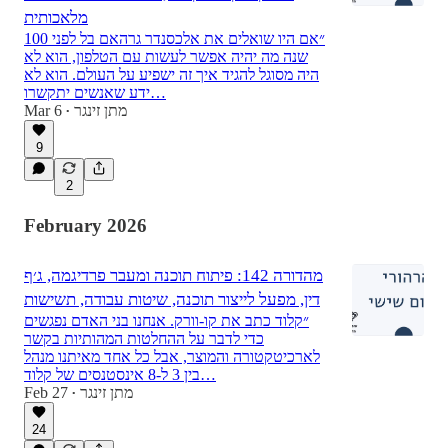
מלאכותית
״אם היו שואלים את אלכסנדר גרהאם בל לפני 100
שנה מה יהיה אפשר לעשות עם הטלפון, הוא לא
היה מסוגל להגיד איך זה ישפיע על העולם. הוא לא
ידע שאנשים יתקשרו…
מתן זינגר
Mar 6
•
9
2
February 2026
מהדורה 142: פיתוח תוכנה ומעבר פרדיגמה, ג׳ף
דין, מפעל לייצור תוכנה, שיטות עבודה, תשישות
״קלוד כתב את קו-וורק. אנחנו בני האדם נפגשים
כדי לדבר על ההחלטות המהותיות בקשר
לארכיטקטורה והמוצר, אבל כל אחד מאיתנו מנהל
בין 3 ל-8 אינסטנסים של קלוד…
מתן זינגר
Feb 27
•
24